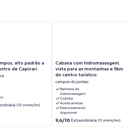
s, alto padrão a 05 km do centro de Capivari
Cabana com hidromassagem, vista par
Cabana
mpos, alto padrão a
Cabana com hidromassagem,
com
ntro de Capivari
vista para as montanhas e 5km
hidromassagem,
do centro turístico.
ira
vista
campos do jordao
para
as
Banheira de
montanhas
hidromassagem
no
Cozinha
e
Aceita animais
5km
ordinária
(33 avaliações)
Estacionamento
do
disponível
centro
9.6
9,6/10
,
Extraordinária
turístico.
(12 avaliações)
de
campos
10,
do