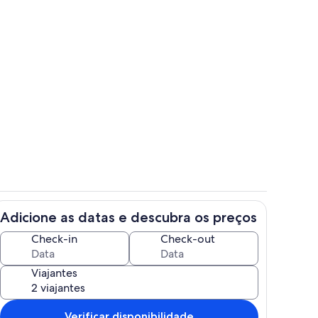
l - Lareira 1 e piano
Fachada
Adicione as datas e descubra os preços
l
Sala Principal
Check-in
Check-out
Viajantes
Verificar disponibilidade