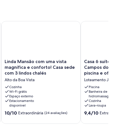
a as montanhas e 5km do centro turístico.
Linda Mansão com uma vista magnífica e conforto! Casa sede
Casa 6 suítes cond. fec
Linda
Casa
Linda Mansão com uma vista
Casa 6 suítes cond. 
Mansão
6
magnífica e conforto! Casa sede
Campos do Jordão, c
com
suítes
com 3 lindos chalés
piscina e ofuro. Até 
uma
cond.
Alto da Boa Vista
Loteamento Jardim Véu 
vista
fech.
magnífica
em
Cozinha
Piscina
e
Wi-Fi grátis
Campos
Banheira de
Espaço externo
hidromassagem
conforto!
do
Estacionamento
Cozinha
Casa
Jordão,
disponível
Lava-roupa
sede
c/
10.0
9.4
com
10/10
sauna,
9,4/10
Extraordinária
Extraordinária
(24 avaliações)
(4
de
de
3
piscina
10,
10,
lindos
e
Extraordinária,
Extraordinária,
chalés
ofuro.