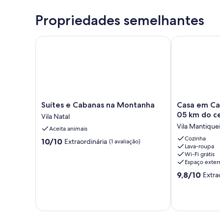
Propriedades semelhantes
Suítes e Cabanas na Montanha
Casa em Campo
Suítes
Casa
Suítes e Cabanas na Montanha
Casa em Ca
e
em
05 km do ce
Vila Natal
Cabanas
Campos,
Vila Mantique
Aceita animais
na
alto
Montanha
padrão
Cozinha
10.0
10/10
Extraordinária
(1 avaliação)
Lava-roupa
Vila
a
de
Wi-Fi grátis
Natal
05
10,
Espaço exter
km
Extraordinária,
9.8
do
9,8/10
Extra
(1
de
centro
avaliação)
10,
de
Extraordinária
Capivari
(33
Vila
avaliações)
Mantiqueira