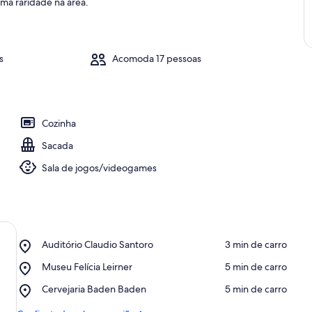
ma raridade na área.
s
Acomoda 17 pessoas
Cozinha
Sacada
Sala de jogos/videogames
Place,
Auditório Claudio Santoro
‪3 min de carro‬
Auditório
Place,
Museu Felícia Leirner
‪5 min de carro‬
Claudio
Museu
Santoro
Place,
Cervejaria Baden Baden
‪5 min de carro‬
Felícia
Cervejaria
Leirner