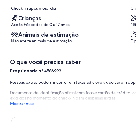
Extraordinária,
jordao
Check-in após meio-dia
Ch
(12
avaliações)
Crianças
Aceita hóspedes de 0 a 17 anos
Nã
Animais de estimação
Não aceita animais de estimação
É 
O que você precisa saber
Propriedade nº
4568993
Pessoas extras podem incorrer em taxas adicionais que variam de
Documento de identificação oficial com foto e cartão de crédito,
exigidos no momento do check-in para despesas extras.
Mostrar mais