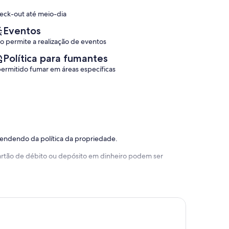
(24
(42
Alto
Até
eck-out até meio-dia
avaliações)
avaliações)
da
10
Boa
Loteamento
Eventos
Vista
Jardim
o permite a realização de eventos
Véu
da
Política para fumantes
Noiva
permitido fumar em áreas específicas
pendendo da política da propriedade.
 cartão de débito ou depósito em dinheiro podem ser