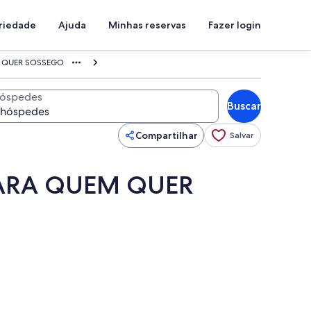
priedade
Ajuda
Minhas reservas
Fazer login
M QUER SOSSEGO
óspedes
Buscar
Compartilhar
Salvar
PARA QUEM QUER