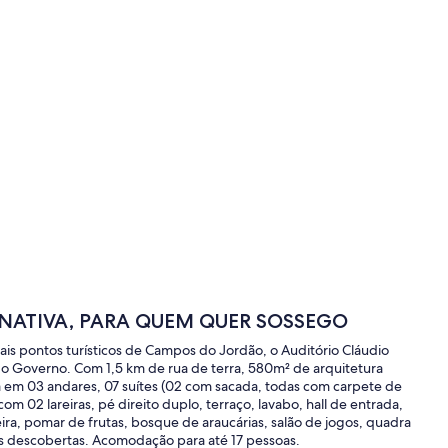
NATIVA, PARA QUEM QUER SOSSEGO
ipais pontos turísticos de Campos do Jordão, o Auditório Cláudio
 do Governo. Com 1,5 km de rua de terra, 580m² de arquitetura
em 03 andares, 07 suítes (02 com sacada, todas com carpete de
com 02 lareiras, pé direito duplo, terraço, lavabo, hall de entrada,
ira, pomar de frutas, bosque de araucárias, salão de jogos, quadra
as descobertas. Acomodação para até 17 pessoas.