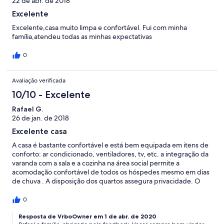
22 de abr. de 2018
Excelente
Excelente,casa muito limpa e confortável. Fui com minha
família,atendeu todas as minhas expectativas
0
Avaliação verificada
10/10 - Excelente
Rafael G.
26 de jan. de 2018
Excelente casa
A casa é bastante confortável e está bem equipada em itens de
conforto: ar condicionado, ventiladores, tv, etc. a integração da
varanda com a sala e a cozinha na área social permite a
acomodação confortável de todos os hóspedes mesmo em dias
de chuva . A disposição dos quartos assegura privacidade. O
proprietário foi muito atencioso, disponibilizando informações e
ajustando o que foi solicitado. a praia é excelente.
0
Resposta de VrboOwner em 1 de abr. de 2020