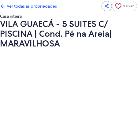
Ver todas as propriedades
Salvar
Casa inteira
VILA GUAECÁ - 5 SUITES C/
PISCINA | Cond. Pé na Areia|
MARAVILHOSA
Galeria
de