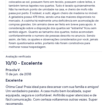
colocados ao sol, possuem forro em tecido, possuem cobre leitos, e
boa no geral mas esses detalhes fazem diferença. Fomos bem
também temos tapetes nos quartos. Tudo é lavado quinzenalmente.
atendidos, e fiquei sabendo que o Rafael está fazendo
Não ha nenhum ponto de umidade na casa, e cheiro de mofo não
melhorias aos poucos.
passa por perto. È notável, e sutil, algum cheiro de madeira no imóvel.
A geladeira possui 475 litros, sendo uma das maiores disponíveis no
mercado. A cozinha há realmente uma deficiência em acomodação de
compras grandes. Um armário deve ser feito em breve para apoio. A
consideração sobre a disposição dos quartos ser "estranha" ficou sem
sentido algum. Quanto ao tamanho dos quartos, todos acomodam
confortavelmente o numero de pessoas descrito no anuncio. Sendo
assim, de fato, os ajustes e observações considerados por você, jamais
foram questionados antes, portanto não foram construtivos para
melhorar nossa hospedagem.
Avaliação verificada
10/10 - Excelente
Priscila V.
11 de jun. de 2018
Excelente
Ótima Casa! Praia ideal para descansar com sua família e amigos!
Um verdadeiro paraíso. A casa muito bem localizada, super
equipada, segura e confortável. Anfitrião super atencioso e de
fácil comunicação. Com certeza voltaremos outras vezes. Super
recomendo.