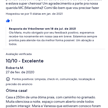
e estava super cheirosa! Um agradecimento a parte pra nossa
querida MC (Mariazinha)! Comi tão bem que vou precisar fazer
um bom regime! Obrigada Rafael, obrigada Maria! Vocês foram
Hospedou-se por 11 diárias em jan. de 2021
10!!!!!
1
Resposta de VrboOwner em 18 de jul. de 2021
Ola Maria, muito obrigado por seu feedback positivo, esperamos
recebe-los novamente em nossa casa em breve. Estaremos sempre
prontos para atende-los da melhor forma possivel. Um abração a
todos.
Avaliação verificada
10/10 - Excelente
Roberta M.
27 de fev. de 2020
Pontos positivos: Limpeza, check-in, comunicação, localização e
precisão do anúncio
Ótima casa!
Casa a 250m de uma ótima praia, com caminho no gramado.
Muita silenciosa a noite, espaço comum aberto onde todos
podem interagir. Maria e Vanessa que estiveram conosco foram