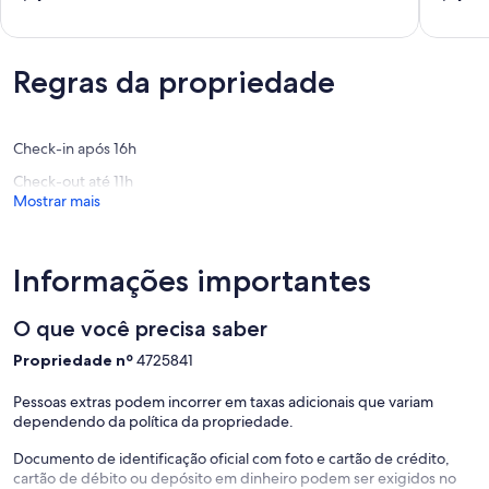
suítes
de
We offer, for hiring the part, Trousseau complete with new bedding
de
de
cond
Guaecá,
and bath in 100% cotton.
10,
10,
fechado
São
Extraordinária,
Extraord
-
Sebastiã
We offer, for hire the part, cleaning service and kitchen.
(38
(42
Regras da propriedade
segurança
SP
avaliações)
avaliaçõ
24
Praia
h
do
The house is spotless, underwent recent renovation and has several
-
Guaeca
new furniture and all appliances and electronics are new.
Check-in após 16h
wi
Check-out até 11h
fi
Mostrar mais
na
praia
Minimum rental of 3 days.
Praia
Promotional values for up to 10 guests.
do
Informações importantes
Guaeca
O que você precisa saber
Propriedade nº
4725841
Pessoas extras podem incorrer em taxas adicionais que variam
dependendo da política da propriedade.
Documento de identificação oficial com foto e cartão de crédito,
cartão de débito ou depósito em dinheiro podem ser exigidos no