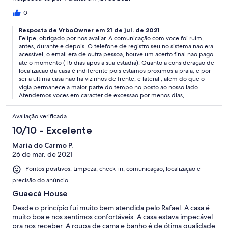
0
Resposta de VrboOwner em 21 de jul. de 2021
Felipe, obrigado por nos avaliar. A comunicação com voce foi ruim,
antes, durante e depois. O telefone de registro seu no sistema nao era
acessível, o email era de outra pessoa, houve um acerto final nao pago
ate o momento ( 15 dias apos a sua estadia). Quanto a consideração de
localizacao da casa é indiferente pois estamos proximos a praia, e por
ser a ultima casa nao ha vizinhos de frente, e lateral , alem do que o
vigia permanece a maior parte do tempo no posto ao nosso lado.
Atendemos voces em caracter de excessao por menos dias,
Avaliação verificada
10/10 - Excelente
Maria do Carmo P.
26 de mar. de 2021
Pontos positivos: Limpeza, check-in, comunicação, localização e
precisão do anúncio
Guaecá House
Desde o princípio fui muito bem atendida pelo Rafael. A casa é
muito boa e nos sentimos confortáveis. A casa estava impecável
pra nos receber. A roupa de cama e banho é de ótima qualidade