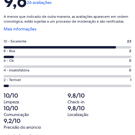
9,6
26 avaliações
A menos que indicado de outra maneira, as avaliações aparecem em ordem
cronológica, estão sujeitas a um processo de moderação e são verificadas.
Abre
Mais informações
em
uma
Nota
10 - Excelente
23
nova
10
janela
Nota
8 - Boa
2
-
8
Excelente.
Nota
6 - Ok
0
-
23
6
Boa.
Nota
4 - Insatisfatória
0
de
-
2
4
26
Ok.
Nota
2 - Terrível
1
de
-
avaliações
0
2
26
Insatisfatória.
de
-
10/10
9,8/10
avaliações
0
26
Terrível.
de
Limpeza
Check-in
avaliações
1
10/10
9,8/10
26
de
avaliações
Comunicação
Localização
26
9,2/10
avaliações
Precisão do anúncio
Avaliações