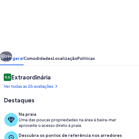
fotos
de
VILA
GUAECÁ
-
5
erior
Próximo
SUITES
39+
Visão geral
Comodidades
Localização
Políticas
C/
PISCINA
Avaliações
Extraordinária
9,6
9,6 de 10
|
Ver todas as 26 avaliações
Cond.
Destaques
Pé
na
Na praia
Areia|
Uma das poucas propriedades na área à beira-mar:
Parte interna
aproveite o acesso direto à praia.
MARAVILHOSA
Descubra os pontos de referência nos arredores