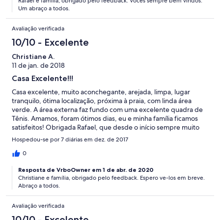
Rafael e família, obrigado pelo feedback. Voces sempre bem vindos.
Um abraço a todos.
Avaliação verificada
10/10 - Excelente
Christiane A.
11 de jan. de 2018
Casa Excelente!!!
Casa excelente, muito aconchegante, arejada, limpa, lugar
tranquilo, ótima localização, próxima à praia, com linda área
verde. A área externa faz fundo com uma excelente quadra de
Tênis. Amamos, foram ótimos dias, eu e minha família ficamos
satisfeitos! Obrigada Rafael, que desde o início sempre muito
atencioso e preocupado com nosso bem estar, faço questão de
Hospedou-se por 7 diárias em dez. de 2017
ressaltar também a atenção que recebemos do Sr. Dedé que
nos deu cobertura (local) durante nossa estadia, ele foi show, só
0
temos elogios a fazer e com certeza voltaremos! Há 08 anos
Resposta de VrboOwner em 1 de abr. de 2020
frequentamos Guaecá a praia é linda, tranquila para família toda!
Christiane e família, obrigado pelo feedback. Espero ve-los em breve.
Recomendo a quem deseja descansar! Ficamos satisfeitos com
Abraço a todos.
TUDO!!! Tudo perfeito!!!!!!!!!! Obrigada e abraços! Christiane
Junqueira Ambiel Feliz 2018
Avaliação verificada
10/10 - Excelente