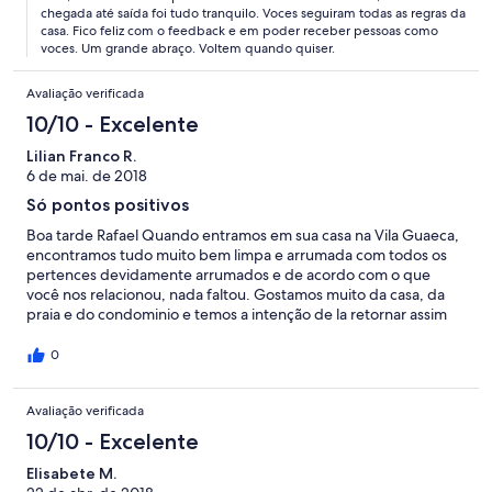
chegada até saída foi tudo tranquilo. Voces seguiram todas as regras da
casa. Fico feliz com o feedback e em poder receber pessoas como
voces. Um grande abraço. Voltem quando quiser.
Avaliação verificada
10/10 - Excelente
Lilian Franco R.
6 de mai. de 2018
Só pontos positivos
Boa tarde Rafael Quando entramos em sua casa na Vila Guaeca,
encontramos tudo muito bem limpa e arrumada com todos os
pertences devidamente arrumados e de acordo com o que
você nos relacionou, nada faltou. Gostamos muito da casa, da
praia e do condominio e temos a intenção de la retornar assim
que nos for possível. Gostamos muito também do Sr. Dedé,
educadíssimo e atencioso. Abraços e meu muito obrigado pela
0
sua presteza que nos atendeu sempre. José Rocha
Avaliação verificada
10/10 - Excelente
Elisabete M.