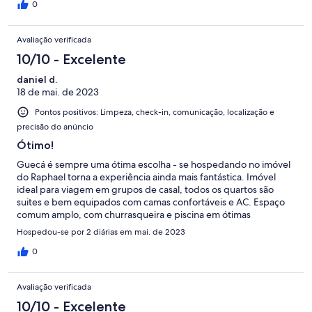
de conhecê-la. Uma casa excelente para famílias.
0
Avaliação verificada
10/10 - Excelente
daniel d.
18 de mai. de 2023
Pontos positivos: Limpeza, check-in, comunicação, localização e
precisão do anúncio
Ótimo!
Guecá é sempre uma ótima escolha - se hospedando no imóvel
do Raphael torna a experiência ainda mais fantástica. Imóvel
ideal para viagem em grupos de casal, todos os quartos são
suites e bem equipados com camas confortáveis e AC. Espaço
comum amplo, com churrasqueira e piscina em ótimas
condições. Localização próxima das quadras de tênis para
Hospedou-se por 2 diárias em mai. de 2023
aqueles que gostam. Atendimento e comunicação com
proprietário muito fácil e ágil. Retornaria e indico.
0
Avaliação verificada
10/10 - Excelente