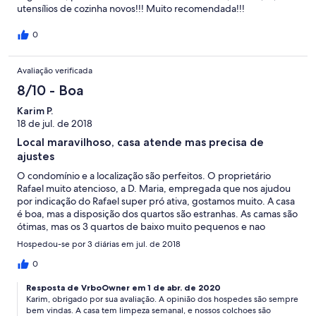
utensílios de cozinha novos!!! Muito recomendada!!!
0
Avaliação verificada
8/10 - Boa
Karim P.
18 de jul. de 2018
Local maravilhoso, casa atende mas precisa de
ajustes
O condomínio e a localização são perfeitos. O proprietário
Rafael muito atencioso, a D. Maria, empregada que nos ajudou
por indicação do Rafael super pró ativa, gostamos muito. A casa
é boa, mas a disposição dos quartos são estranhas. As camas são
ótimas, mas os 3 quartos de baixo muito pequenos e nao
acomoda famílias com crianças, tem cheiro forte de umidade. O
Hospedou-se por 3 diárias em jul. de 2018
quarto de cima pra família é muito bom mas não tem banheiro
exclusivo o que não é problema. A cozinha é pequena mas o
0
problema principal é não ter onde colocar as compras. Há
Resposta de VrboOwner em 1 de abr. de 2020
pouquíssimo espaço e 1 geladeira acaba sendo pouco.
Karim, obrigado por sua avaliação. A opinião dos hospedes são sempre
Estávamos em 3 famílias, faltou espaço pra colocar tudo pq há
bem vindas. A casa tem limpeza semanal, e nossos colchoes são
freezer mas a maioria dos itens são de geladeira. A estadia foi