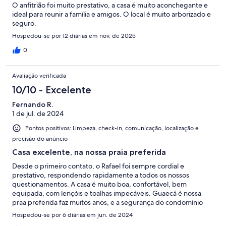
O anfitrião foi muito prestativo, a casa é muito aconchegante e
ideal para reunir a família e amigos. O local é muito arborizado e
seguro.
Hospedou-se por 12 diárias em nov. de 2025
0
Avaliação verificada
10/10 - Excelente
Fernando R.
1 de jul. de 2024
Pontos positivos: Limpeza, check-in, comunicação, localização e
precisão do anúncio
Casa excelente, na nossa praia preferida
Desde o primeiro contato, o Rafael foi sempre cordial e
prestativo, respondendo rapidamente a todos os nossos
questionamentos. A casa é muito boa, confortável, bem
equipada, com lençóis e toalhas impecáveis. Guaecá é nossa
praa preferida faz muitos anos, e a segurança do condomínio
nos deixa muito tranquilos. A Vanessa, sempre simpática, nos
Hospedou-se por 6 diárias em jun. de 2024
ajudou com as refeições e organização da casa, gostamos muito