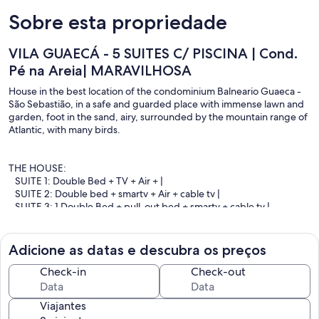
Sobre esta propriedade
VILA GUAECÁ - 5 SUITES C/ PISCINA | Cond.
Pé na Areia| MARAVILHOSA
House in the best location of the condominium Balneario Guaeca -
São Sebastião, in a safe and guarded place with immense lawn and
garden, foot in the sand, airy, surrounded by the mountain range of
Atlantic, with many birds.
THE HOUSE:
SUITE 1: Double Bed + TV + Air + |
SUITE 2: Double bed + smartv + Air + cable tv |
SUITE 3: 1 Double Bed + pull-out bed + smartv + cable tv |
SUPERIOR ROOM 4: Double Bed + 2 Single Beds + A.C. +
smartv + cable tv + balcony |
SUPERIOR ROOM 2: 2 Single Beds + Trundle + Fan
Adicione as datas e descubra os preços
ceiling |
(All dorms are fully private and independently accessible, away from
Check-in
Check-out
the social recreation area of the house, bringing total privacy to
guests)
Viajantes