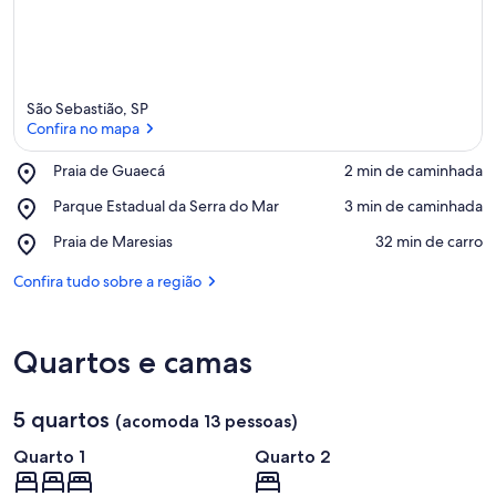
São Sebastião, SP
Confira no mapa
Place,
Praia de Guaecá
‪2 min de caminhada‬
Praia
Confira no mapa
Place,
Parque Estadual da Serra do Mar
‪3 min de caminhada‬
de
Parque
Guaecá
Place,
Praia de Maresias
‪32 min de carro‬
Estadual
Praia
da
de
Confira tudo sobre a região
Serra
Maresias
do
Mar
Quartos e camas
5 quartos
(acomoda 13 pessoas)
Quarto 1
Quarto 2