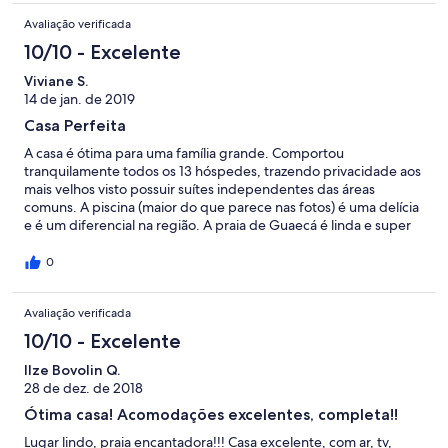
Avaliação verificada
10/10 - Excelente
Viviane S.
14 de jan. de 2019
Casa Perfeita
A casa é ótima para uma família grande. Comportou
tranquilamente todos os 13 hóspedes, trazendo privacidade aos
mais velhos visto possuir suítes independentes das áreas
comuns. A piscina (maior do que parece nas fotos) é uma delícia
e é um diferencial na região. A praia de Guaecá é linda e super
tranquila para crianças. E a pessoa indicada pelo proprietário
para nos ajudar foi incrível. Sua comida é excelente, ela é
0
extremamente prestativa e deixou todos muito à vontade. Com
certeza voltaremos.
Avaliação verificada
10/10 - Excelente
Ilze Bovolin Q.
28 de dez. de 2018
Ótima casa! Acomodações excelentes, completa!!
Lugar lindo, praia encantadora!!! Casa excelente, com ar, tv,