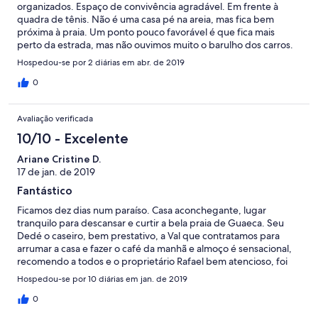
organizados. Espaço de convivência agradável. Em frente à
quadra de tênis. Não é uma casa pé na areia, mas fica bem
próxima à praia. Um ponto pouco favorável é que fica mais
perto da estrada, mas não ouvimos muito o barulho dos carros.
Hospedou-se por 2 diárias em abr. de 2019
0
Avaliação verificada
10/10 - Excelente
Ariane Cristine D.
17 de jan. de 2019
Fantástico
Ficamos dez dias num paraíso. Casa aconchegante, lugar
tranquilo para descansar e curtir a bela praia de Guaeca. Seu
Dedé o caseiro, bem prestativo, a Val que contratamos para
arrumar a casa e fazer o café da manhã e almoço é sensacional,
recomendo a todos e o proprietário Rafael bem atencioso, foi
tudo perfeito. Com certeza voltaremos.
Hospedou-se por 10 diárias em jan. de 2019
0