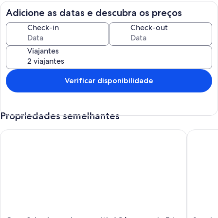
Adicione as datas e descubra os preços
Check-in
Check-out
Viajantes
Verificar disponibilidade
Propriedades semelhantes
Cozy 2-bedroom house with AC/summer in Erie. Back street
Spacious