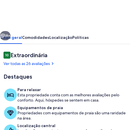
Charming
2-
bedroom
cottage
erior
Próximo
in
18+
Visão geral
Comodidades
Localização
Políticas
lovely
Erie
Avaliações
Extraordinária
10
10 de 10
Ver todas as 26 avaliações
Destaques
Para relaxar
Esta propriedade conta com as melhores avaliações pelo
Área de estar
conforto. Aqui, hóspedes se sentem em casa.
Equipamentos de praia
Propriedades com equipamentos de praia são uma raridade
na área.
Localização central