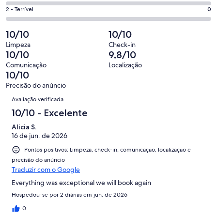
1
4
26
Ok.
Nota
2 - Terrível
0
de
-
avaliações
0
2
26
Insatisfatória.
de
-
10/10
10/10
avaliações
0
26
Terrível.
de
Limpeza
Check-in
avaliações
0
10/10
9,8/10
26
de
avaliações
Comunicação
Localização
26
10/10
avaliações
Precisão do anúncio
Avaliações
Avaliação verificada
10/10 - Excelente
Alicia S.
16 de jun. de 2026
Pontos positivos: Limpeza, check-in, comunicação, localização e
precisão do anúncio
Traduzir com o Google
Everything was exceptional we will book again
Hospedou-se por 2 diárias em jun. de 2026
0