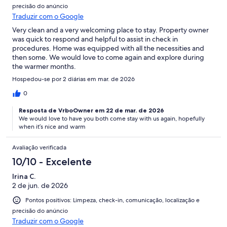
precisão do anúncio
Traduzir com o Google
Very clean and a very welcoming place to stay. Property owner
was quick to respond and helpful to assist in check in
procedures. Home was equipped with all the necessities and
then some. We would love to come again and explore during
the warmer months.
Hospedou-se por 2 diárias em mar. de 2026
0
Resposta de VrboOwner em 22 de mar. de 2026
We would love to have you both come stay with us again, hopefully
when it’s nice and warm
Avaliação verificada
10/10 - Excelente
Irina C.
2 de jun. de 2026
Pontos positivos: Limpeza, check-in, comunicação, localização e
precisão do anúncio
Traduzir com o Google