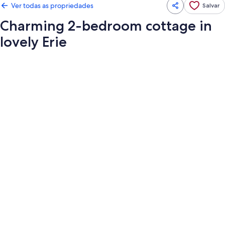
Ver todas as propriedades
Salvar
Charming 2-bedroom cottage in
lovely Erie
Galeria
de
fotos
de