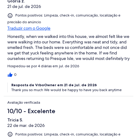
Gloria z.
21 de jul. de 2026
Pontos positivos: Limpeza, check-in, comunicação, localização e
precisão do anúncio
Traduzir com o Google
Honestly, when we walked into this house, we almost felt like we
were walking into our home. Everything was neat and tidy, and
smelled fresh. The beds were so comfortable and not once did
we get that yuck feeling anywhere in the home. If we find
ourselves returning to Presque Isle, we would most definitely try
to rent the same house. Maureen, you are a peach! Thank you
Hospedou-se por 4 diárias em jul. de 2026
for the ease of communicating with all of the questions we had.
0
Resposta de VrboOwner em 21 de jul. de 2026
Thank you so much We would be happy to have you back anytime
Avaliação verificada
10/10 - Excelente
Tricia S.
22 de mar. de 2026
Pontos positivos: Limpeza, check-in, comunicação, localização e