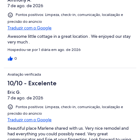
Anthony A.
7 de ago. de 2026
Pontos positivos: Limpeza, check-in, comunicação, localização e
precisão do anúncio
Traduzir com o Google
Awesome little cottage in a great location . We enjoyed our stay
very much .
Hospedou-se por 1 diária em ago. de 2026
0
Avaliação verificada
10/10 - Excelente
Eric G.
7 de ago. de 2026
Pontos positivos: Limpeza, check-in, comunicação, localização e
precisão do anúncio
Traduzir com o Google
Beautiful place Marlene shared with us. Very nice remodel and
had everything you could possibly need. Very great
communicator and Erie at your fingertips. Look forward to using