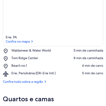
Erie, PA
Confira no mapa
Place,
Waldameer & Water World
‪5 min de caminhada‬
Waldameer
Confira no mapa
Place,
Tom Ridge Center
‪8 min de caminhada‬
&
Tom
Water
Place,
Beach no.1
‪6 min de carro‬
Ridge
World
Beach
Center
Airport,
Erie, Pensilvânia (ERI-Erie Intl.)
‪5 min de carro‬
no.1
Erie,
Pensilvânia
Confira tudo sobre a região
(ERI-
Erie
Intl.)
Quartos e camas