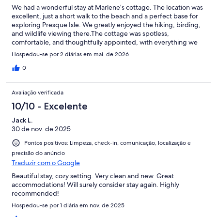
We had a wonderful stay at Marlene’s cottage. The location was
excellent, just a short walk to the beach and a perfect base for
exploring Presque Isle. We greatly enjoyed the hiking, birding,
and wildlife viewing there.The cottage was spotless,
comfortable, and thoughtfully appointed, with everything we
needed. Marlene was a friendly, responsive, and
Hospedou-se por 2 diárias em mai. de 2026
accommodating host who made us feel very welcome.For a
casual dinner, we highly recommend Wooden Ladle Ramen &
0
Rice Bowl. Both the Tonkotsu and Chicken Wonton ramen were
outstanding.We highly recommend Marlene’s cottage to
Avaliação verificada
anyone visiting the area.
10/10 - Excelente
Jack L.
30 de nov. de 2025
Pontos positivos: Limpeza, check-in, comunicação, localização e
precisão do anúncio
Traduzir com o Google
Beautiful stay, cozy setting. Very clean and new. Great
accommodations! Will surely consider stay again. Highly
recommended!
Hospedou-se por 1 diária em nov. de 2025