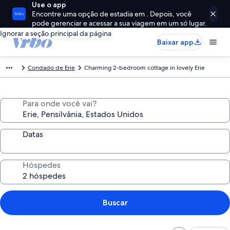
Use o app
Encontre uma opção de estadia em . Depois, você
pode gerenciar e acessar a sua viagem em um só lugar.
Ignorar a seção principal da página
Baixar app
Condado de Erie
Charming 2-bedroom cottage in lovely Erie
Para onde você vai?
Datas
Hóspedes
Buscar