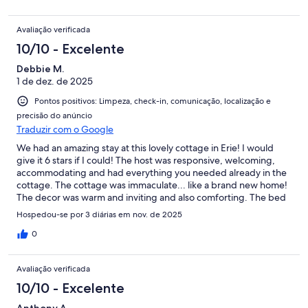
Avaliação verificada
10/10 - Excelente
Debbie M.
1 de dez. de 2025
Pontos positivos: Limpeza, check-in, comunicação, localização e
precisão do anúncio
Traduzir com o Google
We had an amazing stay at this lovely cottage in Erie! I would
give it 6 stars if I could! The host was responsive, welcoming,
accommodating and had everything you needed already in the
cottage. The cottage was immaculate... like a brand new home!
The decor was warm and inviting and also comforting. The bed
was very comfortable with all the lines, blankets and warmth
Hospedou-se por 3 diárias em nov. de 2025
needed for a winter visit to Erie. Towels, shampoo, soap and
paper products all provided in the bathroom. The kitchen is well
0
stocked with just about all needed to cook a Thanksgiving
dinner, which is what we did. The location was great for us and
Avaliação verificada
close to what we needed while visiting our daughter and family.
This cottage like staying in a hotel but even better with all the
10/10 - Excelente
amenities and all the comforts and room of a 2 bedroom home!