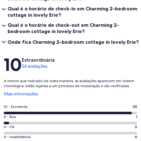
Qual é o horário de check-in em Charming 2-bedroom
cottage in lovely Erie?
Qual é o horário de check-out em Charming 2-
bedroom cottage in lovely Erie?
Onde fica Charming 2-bedroom cottage in lovely Erie?
Avaliações
10
Extraordinária
26 avaliações
A menos que indicado de outra maneira, as avaliações aparecem em ordem
cronológica, estão sujeitas a um processo de moderação e são verificadas.
Abre
Mais informações
em
uma
Nota
10 - Excelente
25
nova
10
janela
Nota
8 - Boa
1
-
8
Excelente.
Nota
6 - Ok
0
-
25
6
Boa.
Nota
4 - Insatisfatória
0
de
-