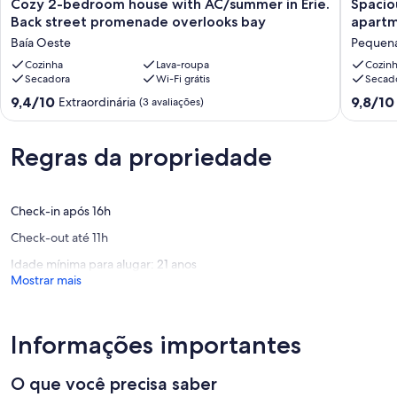
Cozy
Spaciou
Cozy 2-bedroom house with AC/summer in Erie.
Spacio
2-
fully
Back street promenade overlooks bay
apartm
bedroom
remode
Baía Oeste
Pequena 
house
king
with
Cozinha
Lava-roupa
size
Cozin
Secadora
Wi-Fi grátis
Secad
AC/summer
bed
in
apartme
9.4
9.8
9,4/10
9,8/10
Extraordinária
(3 avaliações)
Erie.
Sleeps
de
de
Back
four
10,
10,
street
Pequen
Extraordinária,
Extraord
Regras da propriedade
promenade
Itália
(3
(29
overlooks
avaliações)
avaliaçõ
bay
Baía
Check-in após 16h
Oeste
Check-out até 11h
Idade mínima para alugar: 21 anos
Mostrar mais
Informações importantes
O que você precisa saber