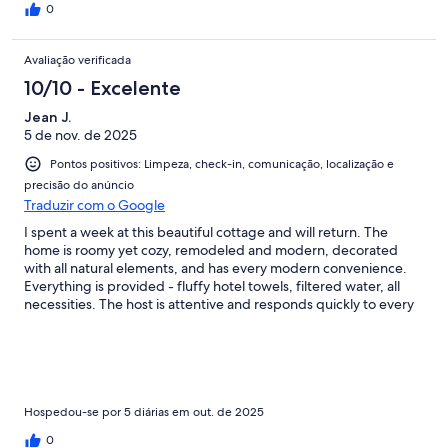
0
Avaliação verificada
10/10 - Excelente
Jean J.
5 de nov. de 2025
Pontos positivos: Limpeza, check-in, comunicação, localização e
precisão do anúncio
Traduzir com o Google
I spent a week at this beautiful cottage and will return. The
home is roomy yet cozy, remodeled and modern, decorated
with all natural elements, and has every modern convenience.
Everything is provided - fluffy hotel towels, filtered water, all
necessities. The host is attentive and responds quickly to every
need. The location is perfect and it is a lovely spot for a getaway.
Hospedou-se por 5 diárias em out. de 2025
0