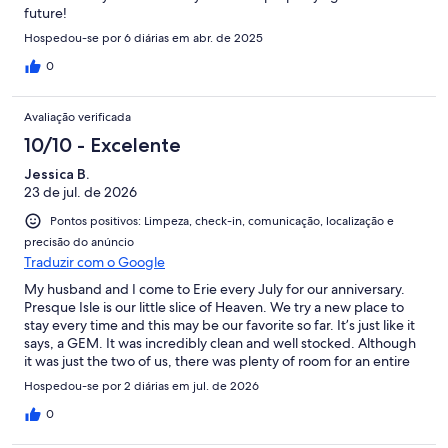
future!
Hospedou-se por 6 diárias em abr. de 2025
0
Avaliação verificada
10/10 - Excelente
Jessica B.
23 de jul. de 2026
Pontos positivos: Limpeza, check-in, comunicação, localização e
precisão do anúncio
Traduzir com o Google
My husband and I come to Erie every July for our anniversary.
Presque Isle is our little slice of Heaven. We try a new place to
stay every time and this may be our favorite so far. It’s just like it
says, a GEM. It was incredibly clean and well stocked. Although
it was just the two of us, there was plenty of room for an entire
family with three full-size bedrooms and a game room in the
Hospedou-se por 2 diárias em jul. de 2026
basement. A well working shower and several window unit air
conditioners, which we always appreciate in the summer. But
0
my favorite part was the porch in the back to drink my coffee in