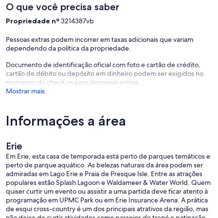
O que você precisa saber
Propriedade nº
3214387vb
Pessoas extras podem incorrer em taxas adicionais que variam
dependendo da política da propriedade.
Documento de identificação oficial com foto e cartão de crédito,
cartão de débito ou depósito em dinheiro podem ser exigidos no
momento do check-in para despesas extras.
Mostrar mais
Informações a área
Erie
Em Erie, esta casa de temporada está perto de parques temáticos e
perto de parque aquático. As belezas naturais da área podem ser
admiradas em Lago Erie e Praia de Presque Isle. Entre as atrações
populares estão Splash Lagoon e Waldameer & Water World. Quem
quiser curtir um evento ou assistir a uma partida deve ficar atento à
programação em UPMC Park ou em Erie Insurance Arena. A prática
de esqui cross-country é um dos principais atrativos da região, mas
não deixe de curtir atividades como passeios de trenó e patinação