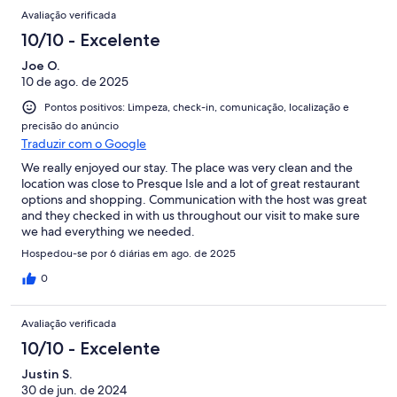
the morning and start the day slow and quiet. The host was
Avaliação verificada
extremely responsive, it was clear that they truly care. My only
regret is that we couldn’t stay longer. Thanks again to opening
10/10 - Excelente
your home to us.
Joe O.
10 de ago. de 2025
Pontos positivos: Limpeza, check-in, comunicação, localização e
precisão do anúncio
Traduzir com o Google
We really enjoyed our stay. The place was very clean and the
location was close to Presque Isle and a lot of great restaurant
options and shopping. Communication with the host was great
and they checked in with us throughout our visit to make sure
we had everything we needed.
Hospedou-se por 6 diárias em ago. de 2025
0
Avaliação verificada
10/10 - Excelente
Justin S.
30 de jun. de 2024