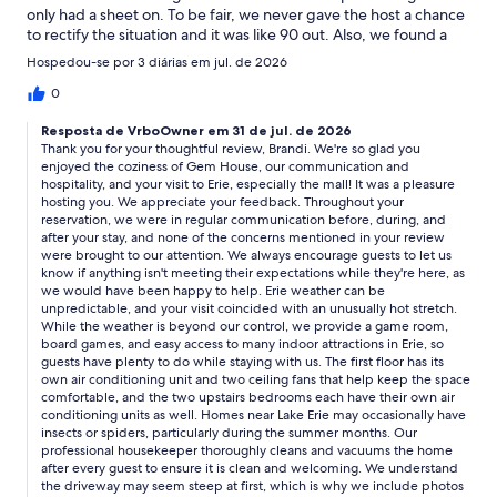
only had a sheet on. To be fair, we never gave the host a chance
to rectify the situation and it was like 90 out. Also, we found a
few spiders, and the driveway is really, really steep with a bump
Hospedou-se por 3 diárias em jul. de 2026
at the bottom which would scrape most cars. SUV’s are fine. The
mall is worth the visit! The beaches were closed due to rip
0
currents. We will be back in Erie to visit the mall though!
Resposta de VrboOwner em 31 de jul. de 2026
Thank you for your thoughtful review, Brandi. We're so glad you
enjoyed the coziness of Gem House, our communication and
hospitality, and your visit to Erie, especially the mall! It was a pleasure
hosting you. We appreciate your feedback. Throughout your
reservation, we were in regular communication before, during, and
after your stay, and none of the concerns mentioned in your review
were brought to our attention. We always encourage guests to let us
know if anything isn't meeting their expectations while they're here, as
we would have been happy to help. Erie weather can be
unpredictable, and your visit coincided with an unusually hot stretch.
While the weather is beyond our control, we provide a game room,
board games, and easy access to many indoor attractions in Erie, so
guests have plenty to do while staying with us. The first floor has its
own air conditioning unit and two ceiling fans that help keep the space
comfortable, and the two upstairs bedrooms each have their own air
conditioning units as well. Homes near Lake Erie may occasionally have
insects or spiders, particularly during the summer months. Our
professional housekeeper thoroughly cleans and vacuums the home
after every guest to ensure it is clean and welcoming. We understand
the driveway may seem steep at first, which is why we include photos