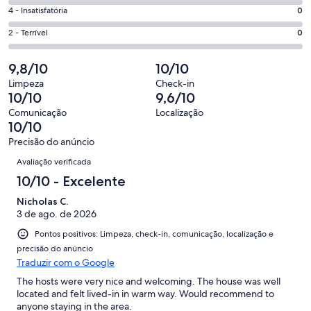
74
6
Boa.
Nota
4 - Insatisfatória
0
de
-
8
4
82
Ok.
Nota
2 - Terrível
0
de
-
avaliações
0
2
82
Insatisfatória.
de
-
9,8/10
10/10
avaliações
0
82
Terrível.
de
Limpeza
Check-in
avaliações
0
10/10
9,6/10
82
de
avaliações
Comunicação
Localização
82
10/10
avaliações
Precisão do anúncio
Avaliações
Avaliação verificada
10/10 - Excelente
Nicholas C.
3 de ago. de 2026
Pontos positivos: Limpeza, check-in, comunicação, localização e
precisão do anúncio
Traduzir com o Google
The hosts were very nice and welcoming. The house was well
located and felt lived-in in warm way. Would recommend to
anyone staying in the area.