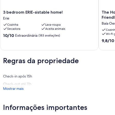
3
The
3 bedroom ERIE-sistable home!
The Ho
bedroom
House
Friendl
Erie
ERIE-
on
Baía Oe
Cozinha
Lava-roupa
sistable
Park:
Secadora
Aceita animais
home!
4
Cozin
Wi-Fi g
Erie
Bedroo
10.0
10/10
Extraordinária
(183 avaliações)
Bath
de
9.8
9,8/10
Family-
10,
de
Friendly
Extraordinária,
10,
Home
(183
Extraord
in
avaliações)
Regras da propriedade
(56
the
avaliaçõ
heart
of
Check-in após 15h
Erie!
Baía
Check-out até 11h
Oeste
Mostrar mais
Informações importantes