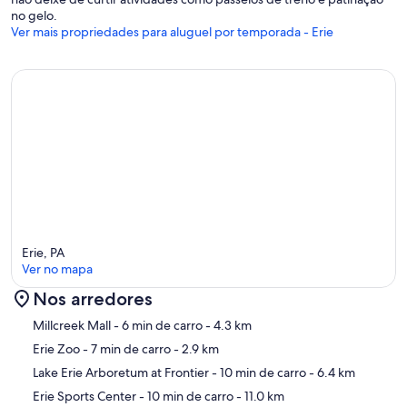
no gelo.
Ver mais propriedades para aluguel por temporada - Erie
Erie, PA
Ver no mapa
Nos arredores
Mapa
Millcreek Mall
- 6 min de carro
- 4.3 km
Erie Zoo
- 7 min de carro
- 2.9 km
Lake Erie Arboretum at Frontier
- 10 min de carro
- 6.4 km
Erie Sports Center
- 10 min de carro
- 11.0 km