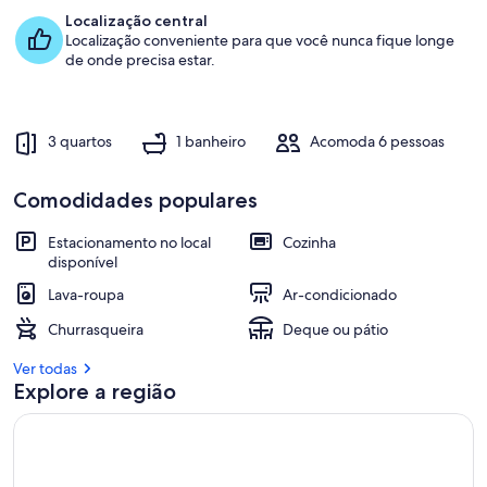
o
Localização central
r
Localização conveniente para que você nunca fique longe
e
de onde precisa estar.
s
a
v
3 quartos
1 banheiro
Acomoda 6 pessoas
a
l
i
Comodidades populares
a
ç
Estacionamento no local
Cozinha
õ
disponível
e
s
Lava-roupa
Ar-condicionado
Churrasqueira
Deque ou pátio
d
e
Ver todas
Explore a região
h
ó
s
p
e
d