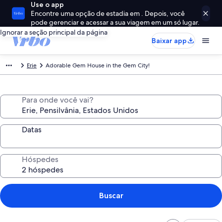
Use o app
Encontre uma opção de estadia em . Depois, você
pode gerenciar e acessar a sua viagem em um só lugar.
Ignorar a seção principal da página
Baixar app
Erie
Adorable Gem House in the Gem City!
Para onde você vai?
Datas
Hóspedes
Buscar