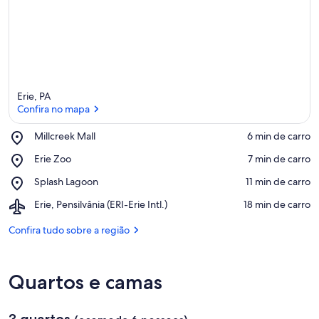
e
s
n
e
s
t
Erie, PA
a
Confira no mapa
á
Place,
Millcreek Mall
‪6 min de carro‬
r
Millcreek
Confira no mapa
e
Place,
Erie Zoo
‪7 min de carro‬
Mall
a
Erie
Place,
Splash Lagoon
‪11 min de carro‬
Zoo
Splash
Airport,
Erie, Pensilvânia (ERI-Erie Intl.)
‪18 min de carro‬
Lagoon
Erie,
Pensilvânia
Confira tudo sobre a região
(ERI-
Erie
Intl.)
Quartos e camas
3 quartos