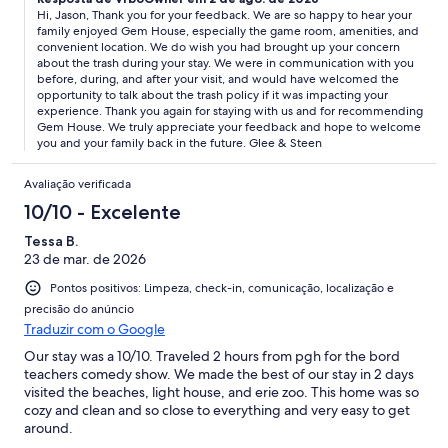
Hi, Jason, Thank you for your feedback. We are so happy to hear your
family enjoyed Gem House, especially the game room, amenities, and
convenient location. We do wish you had brought up your concern
about the trash during your stay. We were in communication with you
before, during, and after your visit, and would have welcomed the
opportunity to talk about the trash policy if it was impacting your
experience. Thank you again for staying with us and for recommending
Gem House. We truly appreciate your feedback and hope to welcome
you and your family back in the future. Glee & Steen
Avaliação verificada
10/10 - Excelente
Tessa B.
23 de mar. de 2026
Pontos positivos: Limpeza, check-in, comunicação, localização e
precisão do anúncio
Traduzir com o Google
Our stay was a 10/10. Traveled 2 hours from pgh for the bord
teachers comedy show. We made the best of our stay in 2 days
visited the beaches, light house, and erie zoo. This home was so
cozy and clean and so close to everything and very easy to get
around.