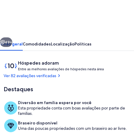
de
Adorable
Gem
House
in
erior
Próximo
the
49+
Visão geral
Comodidades
Localização
Políticas
Gem
City!
Avaliações
10
Hóspedes adoram
E
de
Entre as melhores avaliações de hóspedes nesta área
n
10,
Ver 82 avaliações verificadas
t
Hóspedes
r
adoram
Destaques
e
a
Diversão em família espera por você
s
Área da propriedade
Esta propriedade conta com boas avaliações por parte de
famílias.
m
e
Braseiro disponível
l
Uma das poucas propriedades com um braseiro ao ar livre.
h