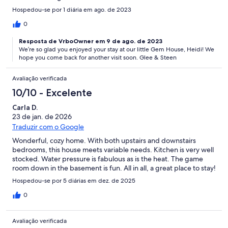
Hospedou-se por 1 diária em ago. de 2023
0
Resposta de VrboOwner em 9 de ago. de 2023
We’re so glad you enjoyed your stay at our little Gem House, Heidi! We
hope you come back for another visit soon. Glee & Steen
Avaliação verificada
10/10 - Excelente
Carla D.
23 de jan. de 2026
Traduzir com o Google
Wonderful, cozy home. With both upstairs and downstairs
bedrooms, this house meets variable needs. Kitchen is very well
stocked. Water pressure is fabulous as is the heat. The game
room down in the basement is fun. All in all, a great place to stay!
Hospedou-se por 5 diárias em dez. de 2025
0
Avaliação verificada