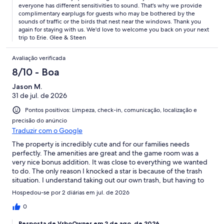
everyone has different sensitivities to sound. That's why we provide
complimentary earplugs for guests who may be bothered by the
sounds of traffic or the birds that nest near the windows. Thank you
again for staying with us. We'd love to welcome you back on your next
trip to Erie. Glee & Steen
Avaliação verificada
8/10 - Boa
Jason M.
31 de jul. de 2026
Pontos positivos: Limpeza, check-in, comunicação, localização e
precisão do anúncio
Traduzir com o Google
The property is incredibly cute and for our families needs
perfectly. The amenities are great and the game room was a
very nice bonus addition. It was close to everything we wanted
to do. The only reason I knocked a star is because of the trash
situation. I understand taking out our own trash, but having to
retrieve previous guests trash bags from the can to bring them
Hospedou-se por 2 diárias em jul. de 2026
to the street put me off a little. But other than this, all of the
rules made sense and were easy to follow. And don't get me
0
wrong, I still highly recommend this place!
Resposta de VrboOwner em 2 de ago. de 2026