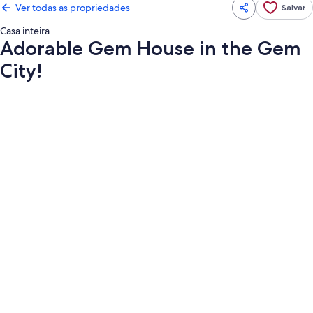
Ver todas as propriedades
Salvar
Casa inteira
Adorable Gem House in the Gem
City!
Galeria
de
fotos