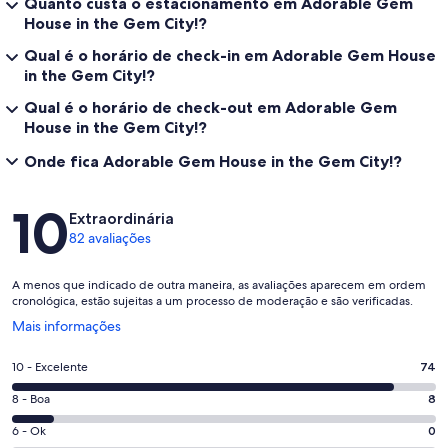
Quanto custa o estacionamento em Adorable Gem
House in the Gem City!?
Qual é o horário de check-in em Adorable Gem House
in the Gem City!?
Qual é o horário de check-out em Adorable Gem
House in the Gem City!?
Onde fica Adorable Gem House in the Gem City!?
Avaliações
10
Extraordinária
82 avaliações
A menos que indicado de outra maneira, as avaliações aparecem em ordem
cronológica, estão sujeitas a um processo de moderação e são verificadas.
Abre
Mais informações
em
uma
Nota
10 - Excelente
74
nova
10
janela
Nota
8 - Boa
8
-
8
Excelente.
Nota
6 - Ok
0
-