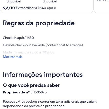
disponível
disponível
temporada
de
-
9.6
10,
9,6/10
Extraordinária
(9 avaliações)
Cavalcante,
de
Extraord
Chapada
10,
(1
dos
Extraordinária,
avaliaçã
Regras da propriedade
veadeiros
(9
Cavalcante
avaliações)
Check-in após 11h30
Flexible check-out available (contact host to arrange)
Idade mínima para alugar: 18 anos
Mostrar mais
Informações importantes
O que você precisa saber
Propriedade nº
5115058vb
Pessoas extras podem incorrer em taxas adicionais que variam
dependendo da política da propriedade.