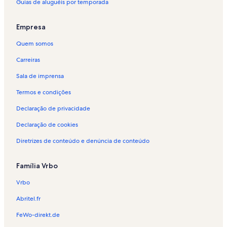
Guias de aluguéis por temporada
i
g
n
i
a
n
Empresa
:
a
A
:
Quem somos
l
A
u
l
Carreiras
g
u
Sala de imprensa
u
g
é
u
Termos e condições
i
é
s
i
Declaração de privacidade
p
s
o
p
Declaração de cookies
r
o
Diretrizes de conteúdo e denúncia de conteúdo
t
r
e
t
m
e
Família Vrbo
p
m
o
p
Vrbo
r
o
a
r
Abritel.fr
d
a
a
d
FeWo-direkt.de
-
a