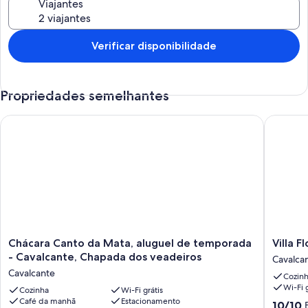
Viajantes
Verificar disponibilidade
Propriedades semelhantes
Chácara Canto da Mata, aluguel de temporada - Cavalcante, 
Villa Flo
Chácara
Villa
Chácara Canto da Mata, aluguel de temporada
Villa F
Canto
Flor
- Cavalcante, Chapada dos veadeiros
Cavalca
da
e
Cavalcante
Cozin
Mata,
Cor
Wi-Fi g
aluguel
Cozinha
Wi-Fi grátis
Cavalca
Café da manhã
Estacionamento
de
10.0
10/10