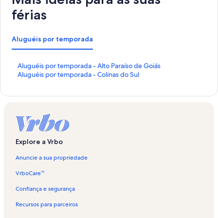
férias
Aluguéis por temporada
L
Aluguéis por temporada - Alto Paraíso de Goiás
i
L
Aluguéis por temporada - Colinas do Sul
n
i
k
n
q
k
u
q
e
u
a
e
b
a
Explore a Vrbo
r
b
e
r
Anuncie a sua propriedade
e
e
s
e
VrboCare™
t
s
a
t
Confiança e segurança
p
a
Recursos para parceiros
á
p
g
á