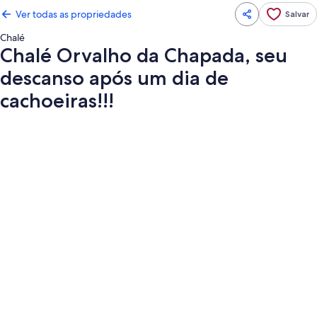
Ver todas as propriedades
Salvar
Chalé
Chalé Orvalho da Chapada, seu
descanso após um dia de
cachoeiras!!!
Galeria
de