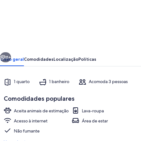
fotos
de
Chalé
Orvalho
da
Chapada,
erior
Próximo
seu
15+
Visão geral
Comodidades
Localização
Políticas
descanso
após
1 quarto
1 banheiro
Acomoda 3 pessoas
um
dia
Comodidades populares
de
Aceita animais de estimação
Lava-roupa
cachoeiras!!!
Acesso à internet
Área de estar
Parte interna
Não fumante