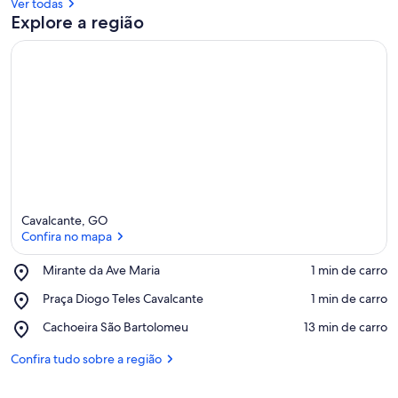
Ver todas
Explore a região
Cavalcante, GO
Confira no mapa
Place,
Mirante da Ave Maria
‪1 min de carro‬
Mirante
Confira no mapa
Place,
Praça Diogo Teles Cavalcante
‪1 min de carro‬
da
Praça
Ave
Place,
Cachoeira São Bartolomeu
‪13 min de carro‬
Diogo
Maria
Cachoeira
Teles
São
Confira tudo sobre a região
Cavalcante
Bartolomeu