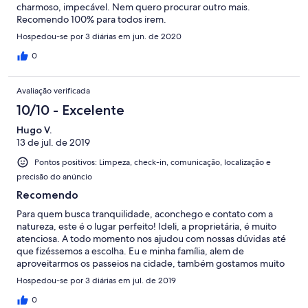
charmoso, impecável. Nem quero procurar outro mais.
Recomendo 100% para todos irem.
Hospedou-se por 3 diárias em jun. de 2020
0
Avaliação verificada
10/10 - Excelente
Hugo V.
13 de jul. de 2019
Pontos positivos: Limpeza, check-in, comunicação, localização e
precisão do anúncio
Recomendo
Para quem busca tranquilidade, aconchego e contato com a
natureza, este é o lugar perfeito! Ideli, a proprietária, é muito
atenciosa. A todo momento nos ajudou com nossas dúvidas até
que fizéssemos a escolha. Eu e minha família, alem de
aproveitarmos os passeios na cidade, também gostamos muito
da hospedagem. O ambiente é muito agradável, com uma bela
Hospedou-se por 3 diárias em jul. de 2019
decoração e destaque para uma vista incrível do nascer do sol
na sacada.
0