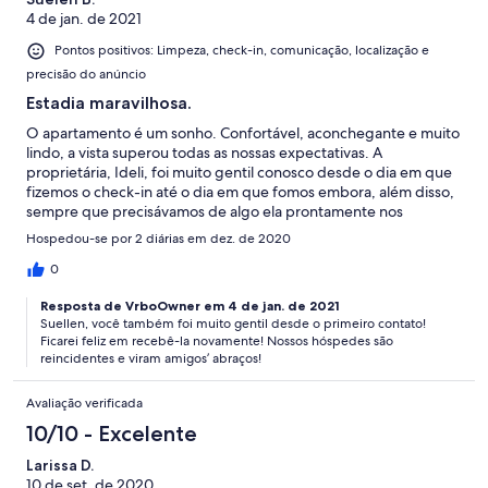
4 de jan. de 2021
Pontos positivos: Limpeza, check-in, comunicação, localização e
precisão do anúncio
Estadia maravilhosa.
O apartamento é um sonho. Confortável, aconchegante e muito
lindo, a vista superou todas as nossas expectativas. A
proprietária, Ideli, foi muito gentil conosco desde o dia em que
fizemos o check-in até o dia em que fomos embora, além disso,
sempre que precisávamos de algo ela prontamente nos
respondia. Nossa viagem foi maravilhosa e o fato de estarmos
Hospedou-se por 2 diárias em dez. de 2020
hospedados em um lugar seguro e tranquilo tornou nossa
viagem ainda melhor. Sem duvidas, voltaremos em breve !
0
Resposta de VrboOwner em 4 de jan. de 2021
Suellen, você também foi muito gentil desde o primeiro contato!
Ficarei feliz em recebê-la novamente! Nossos hóspedes são
reincidentes e viram amigos’ abraços!
Avaliação verificada
10/10 - Excelente
Larissa D.
10 de set. de 2020