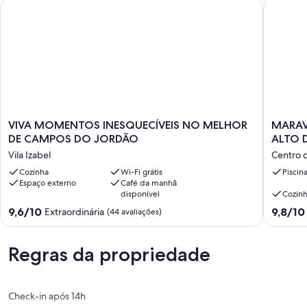
VIVA MOMENTOS INESQUECÍVEIS NO MELHOR DE CAMPOS
MARAVIL
VIVA
MARAV
VIVA MOMENTOS INESQUECÍVEIS NO MELHOR
MARAV
MOMENTOS
CASTEL
DE CAMPOS DO JORDÃO
ALTO 
INESQUECÍVEIS
NA
Vila Izabel
Centro 
NO
MONTA
MELHOR
Cozinha
Wi-Fi grátis
-
Piscin
Espaço externo
Café da manhã
DE
ALTO
disponível
Cozin
CAMPOS
DO
DO
CAPIVAR
9.6
9.8
9,6/10
9,8/10
Extraordinária
(44 avaliações)
JORDÃO
-
de
de
Vila
ÁREA
10,
10,
Izabel
NOBRE
Extraordinária,
Extraord
Regras da propriedade
Centro
(44
(104
de
avaliações)
avaliaçõ
Campos
Check-in após 14h
do