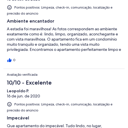
Pontos positivos: Limpeza, check-in, comunicação, localização e
precisão do anúncio
Ambiente encantador
A estadia foi maravilhosa! As fotos correspondem ao ambiente
exatamente como é: lindo, limpo, organizado, aconchegante e
com vista maravilhosa. O apartamento fica em um condomínio
muito tranquilo e organizado, tendo uma vista muito
privilegiada. Encontramos o apartamento perfeitamente limpo e
organizado, utensílios de cozinha absolutamente disponíveis e
tudo em perfeito estado. Sala e cama muito confortáveis, lareira
0
a gás muito charmosa e super prática, água sempre quente para
banho. Os detalhes como rede, suporte para velas e todos os
Avaliação verificada
mimos de decoração deixam o local encantador. A comunicação
com a Ideli foi sempre muito rápida e prática, ela foi sempre
10/10 - Excelente
atenta, detalhista e carinhosa. Só temos elogios e
agradecimentos.
Leopoldo P.
16 de jun. de 2020
Pontos positivos: Limpeza, check-in, comunicação, localização e
precisão do anúncio
Impecável
Que apartamento do impecável. Tudo lindo, no lugar,