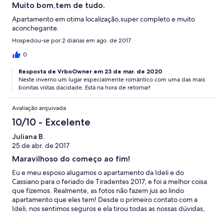
Muito bom,tem de tudo.
Apartamento em otima localização,super completo e muito
aconchegante.
Hospedou-se por 2 diárias em ago. de 2017
0
Resposta de VrboOwner em 23 de mar. de 2020
Neste inverno um lugar especialmente romântico com uma das mais
bonitas vistas dacidade. Está na hora de retornar!
Avaliação arquivada
10/10 - Excelente
Juliana B.
25 de abr. de 2017
Maravilhoso do começo ao fim!
Eu e meu esposo alugamos o apartamento da Ideli e do
Cassiano para o feriado de Tiradentes 2017, e foi a melhor coisa
que fizemos. Realmente, as fotos não fazem jus ao lindo
apartamento que eles tem! Desde o primeiro contato com a
Ideli, nos sentimos seguros e ela tirou todas as nossas dúvidas,
inclusive avisando que teriam outros clientes interessados, se