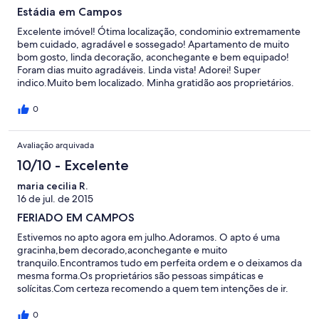
Estádia em Campos
Excelente imóvel! Ótima localização, condominio extremamente
bem cuidado, agradável e sossegado! Apartamento de muito
bom gosto, linda decoração, aconchegante e bem equipado!
Foram dias muito agradáveis. Linda vista! Adorei! Super
indico.Muito bem localizado. Minha gratidão aos proprietários.
0
Avaliação arquivada
10/10 - Excelente
maria cecilia R.
16 de jul. de 2015
FERIADO EM CAMPOS
Estivemos no apto agora em julho.Adoramos. O apto é uma
gracinha,bem decorado,aconchegante e muito
tranquilo.Encontramos tudo em perfeita ordem e o deixamos da
mesma forma.Os proprietários são pessoas simpáticas e
solícitas.Com certeza recomendo a quem tem intenções de ir.
Vale muuuuito a pena.Eu voltarei em breve se Deus quiser.
0