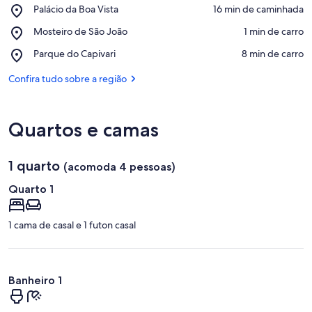
Place,
Palácio da Boa Vista
‪16 min de caminhada‬
Palácio
Confira no mapa
Place,
Mosteiro de São João
‪1 min de carro‬
da
Mosteiro
Boa
Place,
Parque do Capivari
‪8 min de carro‬
de
Vista
Parque
São
do
Confira tudo sobre a região
João
Capivari
Quartos e camas
1 quarto
(acomoda 4 pessoas)
Quarto 1
1 cama de casal e 1 futon casal
Banheiro 1