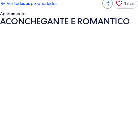
Ver todas as propriedades
Salvar
Apartamento
ACONCHEGANTE E ROMANTICO
Galeria
de
fotos
de
ACONCHEGANTE