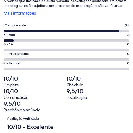
A menos que indicado de outra maneira, as avaliações aparecem em ordem
cronológica, estão sujeitas a um processo de moderação e são verificadas.
Abre
Mais informações
em
uma
Nota
10 - Excelente
23
nova
10
janela
Nota
8 - Boa
2
-
8
Excelente.
Nota
6 - Ok
0
-
23
6
Boa.
Nota
4 - Insatisfatória
0
de
-
2
4
25
Ok.
Nota
2 - Terrível
0
de
-
avaliações
0
2
25
Insatisfatória.
de
-
10/10
10/10
avaliações
0
25
Terrível.
de
Limpeza
Check-in
avaliações
0
10/10
9,6/10
25
de
avaliações
Comunicação
Localização
25
9,6/10
avaliações
Precisão do anúncio
Avaliações
Avaliação verificada
10/10 - Excelente