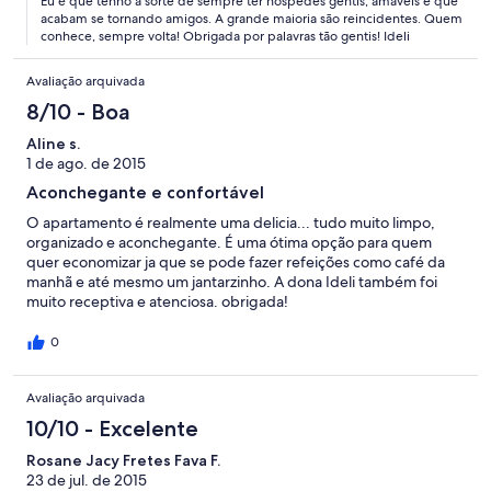
Eu é que tenho a sorte de sempre ter hospedes gentis, amáveis e que
acabam se tornando amigos. A grande maioria são reincidentes. Quem
conhece, sempre volta! Obrigada por palavras tão gentis! Ideli
Avaliação arquivada
8/10 - Boa
Aline s.
1 de ago. de 2015
Aconchegante e confortável
O apartamento é realmente uma delicia... tudo muito limpo,
organizado e aconchegante. É uma ótima opção para quem
quer economizar ja que se pode fazer refeições como café da
manhã e até mesmo um jantarzinho. A dona Ideli também foi
muito receptiva e atenciosa. obrigada!
0
Avaliação arquivada
10/10 - Excelente
Rosane Jacy Fretes Fava F.
23 de jul. de 2015