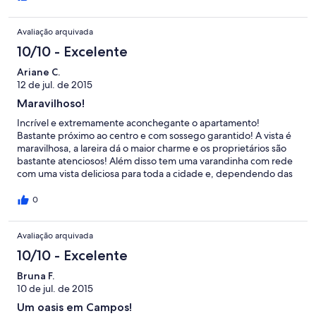
Avaliação arquivada
10/10 - Excelente
Ariane C.
12 de jul. de 2015
Maravilhoso!
Incrível e extremamente aconchegante o apartamento!
Bastante próximo ao centro e com sossego garantido! A vista é
maravilhosa, a lareira dá o maior charme e os proprietários são
bastante atenciosos! Além disso tem uma varandinha com rede
com uma vista deliciosa para toda a cidade e, dependendo das
nuvens, também é possível ver parte da Pedra do Baú. Amei e
pretendo voltar!
0
Avaliação arquivada
10/10 - Excelente
Bruna F.
10 de jul. de 2015
Um oasis em Campos!