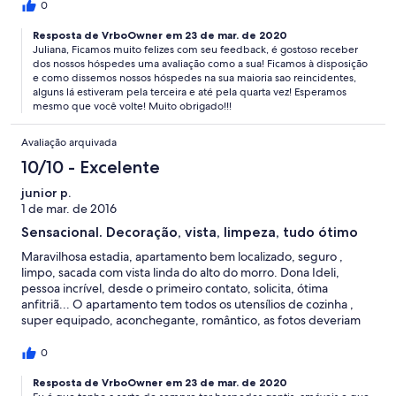
realmente iriamos querer ficar com o ap. Ao chegar lá, ficamos
0
encantado com a decoração e limpeza do lugar, parece que
cada objeto encaixa em cada lugar. O apartamento é muito
Resposta de VrboOwner em 23 de mar. de 2020
Juliana, Ficamos muito felizes com seu feedback, é gostoso receber
romântico e tudo funciona! A lareira a gás é super pratica, bem
dos nossos hóspedes uma avaliação como a sua! Ficamos à disposição
melhor que utilizar lenha e deixa o ambiente super quentinho. O
e como dissemos nossos hóspedes na sua maioria sao reincidentes,
chuveiro então, é maravilhoso! Tem também um aquecedor
alguns lá estiveram pela terceira e até pela quarta vez! Esperamos
portátil que você pode levar para o cômodo que você está. A
mesmo que você volte! Muito obrigado!!!
cozinha é completa e o quarto é muito aconchegante, ótima
cama e uma vista linda. Essa, por sua vez, tira o fôlego toda
Avaliação arquivada
manhã e poder aproveitá-la da varanda foi ótimo! O Cassiano,
marido da Ideli, nos ligou e nos ajudou a utilizar o aquecedor
10/10 - Excelente
central, então não tivemos problema algum. O condomínio é
junior p.
muito bem cuidado e tranquilo. Enfim, com certeza voltaremos
1 de mar. de 2016
e se você estiver pensando em alugar, não pense duas vezes.
Obrigada Ideli e Cassiano! :)
Sensacional. Decoração, vista, limpeza, tudo ótimo
Maravilhosa estadia, apartamento bem localizado, seguro ,
limpo, sacada com vista linda do alto do morro. Dona Ideli,
pessoa incrível, desde o primeiro contato, solicita, ótima
anfitriã... O apartamento tem todos os utensílios de cozinha ,
super equipado, aconchegante, romântico, as fotos deveriam
ser trocadas, pois o apartamento é muito mais do que está
sendo mostrado.... Agradeço muito à Ideli, pretendo voltar com
0
certeza.... Indico à todos que gostam de Campos e tenham bom
gosto....Nota 1000....
Resposta de VrboOwner em 23 de mar. de 2020