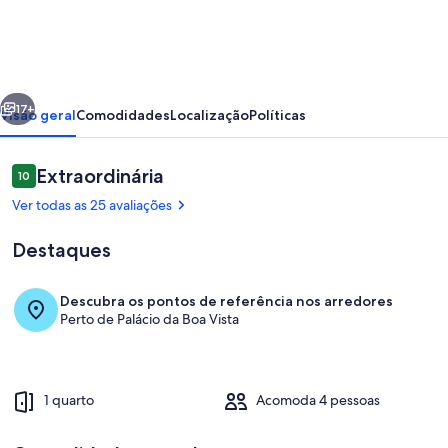
E
ROMANTICO
erior
Próximo
17+
Visão geral
Comodidades
Localização
Políticas
Avaliações
Extraordinária
10
10 de 10
Ver todas as 25 avaliações
Destaques
Descubra os pontos de referência nos arredores
Perto de Palácio da Boa Vista
varanda
1 quarto
Acomoda 4 pessoas