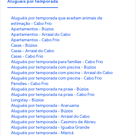
Aluguéis por temporada
L
Aluguéis por temporada que aceitam animais de
i
estimação - Cabo Frio
n
L
Apartamentos - Búzios
k
i
L
Apartamentos - Arraial do Cabo
q
n
i
L
Apartamentos - Cabo Frio
u
k
n
i
L
Casas - Búzios
e
q
k
n
i
L
Casas - Arraial do Cabo
a
u
q
k
n
i
L
Casas - Cabo Frio
b
e
u
q
k
n
i
L
Aluguéis por temporada para famílias - Cabo Frio
r
a
e
u
q
k
n
i
L
Aluguéis por temporada com piscina - Búzios
e
b
a
e
u
q
k
n
i
L
Aluguéis por temporada com piscina - Arraial do Cabo
e
r
b
a
e
u
q
k
n
i
L
Aluguéis por temporada com piscina - Cabo Frio
s
e
r
b
a
e
u
q
k
n
i
L
Pensões - Cabo Frio
t
e
e
r
b
a
e
u
q
k
n
i
L
Aluguéis por temporada na praia - Búzios
a
s
e
e
r
b
a
e
u
q
k
n
i
L
Aluguéis por temporada na praia - Cabo Frio
p
t
s
e
e
r
b
a
e
u
q
k
n
i
L
Longstay - Búzios
á
a
t
s
e
e
r
b
a
e
u
q
k
n
i
L
Aluguéis por temporada - Araruama
g
p
a
t
s
e
e
r
b
a
e
u
q
k
n
i
L
Aluguéis por temporada - Búzios
i
á
p
a
t
s
e
e
r
b
a
e
u
q
k
n
i
L
Aluguéis por temporada - Arraial do Cabo
n
g
á
p
a
t
s
e
e
r
b
a
e
u
q
k
n
i
L
Aluguéis por temporada - Casimiro de Abreu
a
i
g
á
p
a
t
s
e
e
r
b
a
e
u
q
k
n
i
L
Aluguéis por temporada - Iguaba Grande
:
n
i
g
á
p
a
t
s
e
e
r
b
a
e
u
q
k
n
i
L
Aluguéis por temporada - Maricá