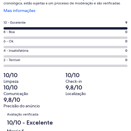
cronológica, estão sujeitas a um processo de moderação e são verificadas.
Abre
Mais informações
em
uma
Nota
10 - Excelente
9
nova
10
janela
Nota
8 - Boa
0
-
8
Excelente.
Nota
6 - Ok
0
-
9
6
Boa.
Nota
4 - Insatisfatória
0
de
-
0
4
9
Ok.
Nota
2 - Terrível
0
de
-
avaliações
0
2
9
Insatisfatória.
de
-
10/10
10/10
avaliações
0
9
Terrível.
de
Limpeza
Check-in
avaliações
0
10/10
9,8/10
9
de
avaliações
Comunicação
Localização
9
9,8/10
avaliações
Precisão do anúncio
Avaliações
Avaliação verificada
10/10 - Excelente