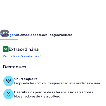
de
Casa
de
3
quartos
erior
Próximo
no
25+
Visão geral
Comodidades
Localização
Políticas
Centro
do
Avaliações
Extraordinária
10
10 de 10
Peró/
Ver todas as 9 avaliações
Cabo
Destaques
Frio
-
Churrasqueira
2
Propriedades com churrasqueira são uma raridade na área.
Área da propriedade
suites
Descubra os pontos de referência nos arredores
Nos arredores de Praia do Peró