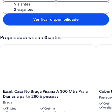
Condominium with automatic gate and 1 parking space.
Viajantes
Animals not allowed. Number of people 12 including children.
Verificar disponibilidade
Propriedades semelhantes
Excel. Casa No Braga Piscina A 300 Mtrs Praia Diarias a partir
Cobertur
Excel.
Cobertu
Excel. Casa No Braga Piscina A 300 Mtrs Praia
Cobert
Casa
Duplex
Diarias a partir 280 6 pessoas
Passag
No
Cabo
Braga
Cozin
Braga
Frio
Aceita
Piscina
Piscina
Cozinha
/