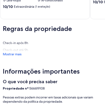
Lava-roupa
Ar-condicionado
A
4
10.0
10/10
300
Quartos
de
10.0
10/10
Extraordinária
(1 avaliação)
Mtrs
Passag
10,
de
Praia
Extraord
10,
Diarias
(2
Extraordinária,
a
avaliaçõ
(1
partir
Regras da propriedade
avaliação)
280
6
pessoas
Check-in após 8h
Braga
Check-out até 9h
Mostrar mais
Informações importantes
O que você precisa saber
Propriedade nº
566619108
Pessoas extras podem incorrer em taxas adicionais que variam
dependendo da política da propriedade.