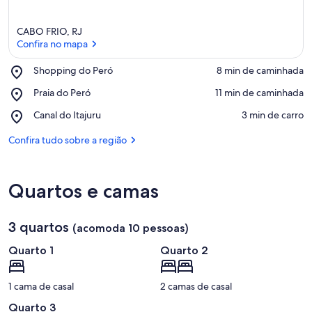
CABO FRIO, RJ
Confira no mapa
Place,
Shopping do Peró
‪8 min de caminhada‬
Shopping
Confira no mapa
Place,
Praia do Peró
‪11 min de caminhada‬
do
Praia
Peró
Place,
Canal do Itajuru
‪3 min de carro‬
do
Canal
Peró
do
Confira tudo sobre a região
Itajuru
Quartos e camas
3 quartos
(acomoda 10 pessoas)
Quarto 1
Quarto 2
1 cama de casal
2 camas de casal
Quarto 3