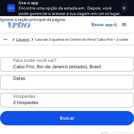
Use o app
Encontre uma opção de estadia em . Depois, você
pode gerenciar e acessar a sua viagem em um só lugar.
Ignorar a seção principal da página
Baixar app
Cajueiro
Casa de 3 quartos no Centro do Peró/ Cabo Frio - 2 suites
Para onde você vai?
Datas
Hóspedes
Buscar