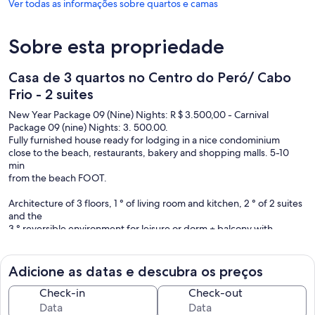
Ver todas as informações sobre quartos e camas
Sobre esta propriedade
Casa de 3 quartos no Centro do Peró/ Cabo
Frio - 2 suites
New Year Package 09 (Nine) Nights: R $ 3.500,00 - Carnival
Package 09 (nine) Nights: 3. 500.00.
Fully furnished house ready for lodging in a nice condominium
close to the beach, restaurants, bakery and shopping malls. 5-10
min
from the beach FOOT.
Architecture of 3 floors, 1 ° of living room and kitchen, 2 ° of 2 suites
and the
3 ° reversible environment for leisure or dorm + balcony with
tank, washing machine, clothesline and barbecue.
No mosquito problems: all windows have screens
Adicione as datas e descubra os preços
protection.
No water shortages: own 10 thousand liters cistern + cistern
Check-in
Check-out
of the Condominium