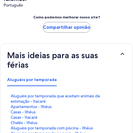
Português
Como podemos melhorar nosso site?
Compartilhar opinião
Mais ideias para as suas
férias
Aluguéis por temporada
L
Aluguéis por temporada que aceitam animais de
i
estimação - Itacaré
n
L
Apartamentos - Ilhéus
k
i
L
Casas - Ilhéus
q
n
i
L
Casas - Itacaré
u
k
n
i
L
Chalés - Ilhéus
e
q
k
n
i
L
Aluguéis por temporada com piscina - Ilhéus
a
u
q
k
n
i
L