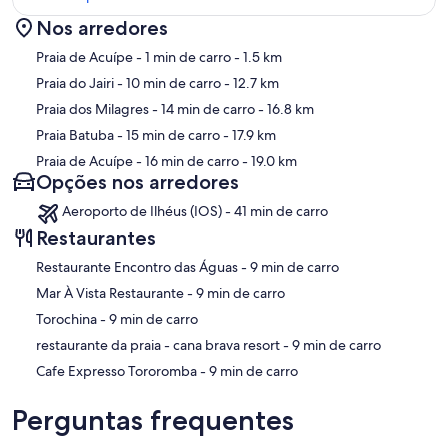
Nos arredores
Mapa
Praia de Acuípe
- 1 min de carro
- 1.5 km
Praia do Jairi
- 10 min de carro
- 12.7 km
Praia dos Milagres
- 14 min de carro
- 16.8 km
Praia Batuba
- 15 min de carro
- 17.9 km
Praia de Acuípe
- 16 min de carro
- 19.0 km
Opções nos arredores
Aeroporto de Ilhéus (IOS) - 41 min de carro
Restaurantes
‪Restaurante Encontro das Águas - ‬9 min de carro
‪Mar À Vista Restaurante - ‬9 min de carro
‪Torochina - ‬9 min de carro
‪restaurante da praia - cana brava resort - ‬9 min de carro
‪Cafe Expresso Tororomba - ‬9 min de carro
Perguntas frequentes