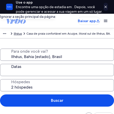
Use o app
Encontre uma opção de estadia em . Depois, você
pode gerenciar e acessar a sua viagem em um só lugar.
Ignorar a seção principal da página
Baixar app
Ilhéus
Casa de praia confortável em Acuipe, litoral sul de Ilhéus, BA.
Para onde você vai?
Datas
Hóspedes
Buscar