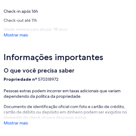
avaliaçõ
⛱
Olivenç
Check-in após 16h
Check-out até 11h
Idade mínima para alugar: 18 anos
Mostrar mais
Informações importantes
O que você precisa saber
Propriedade nº
570318972
Pessoas extras podem incorrer em taxas adicionais que variam
dependendo da política da propriedade.
Documento de identificação oficial com foto e cartão de crédito,
cartão de débito ou depósito em dinheiro podem ser exigidos no
momento do check-in para despesas extras.
Mostrar mais