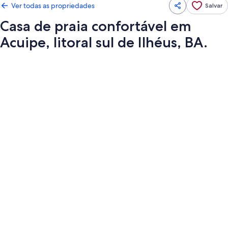
Ver todas as propriedades
Salvar
Casa de praia confortável em
Acuipe, litoral sul de Ilhéus, BA.
Galeria
de
fotos
de