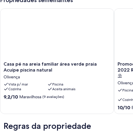
Propriedades semelhantes
Casa pé na areia familiar área verde praia Acuípe piscina natur
Promoçã
Casa
Promoçã
Casa pé na areia familiar área verde praia
Promoç
pé
diária
Acuípe piscina natural
2022 
na
promoci
⛱
Olivença
areia
em
Olivenç
familiar
Vista p/ mar
Piscina
AGOST
Cozinha
Aceita animais
área
2022
Piscin
verde
R$599,0
9.2
9,2/10
Maravilhosa
(9 avaliações)
Cozin
praia
até
de
Acuípe
DEZEM
10,
10.0
10/10
piscina
-2022
Maravilhosa,
de
natural
😍
(9
10,
Olivença
🏖
avaliações)
Extraord
Regras da propriedade
🌊
(4
☀️