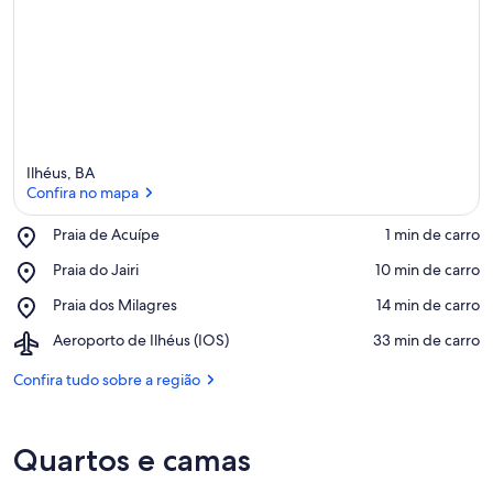
Ilhéus, BA
Confira no mapa
Place,
Praia de Acuípe
‪1 min de carro‬
Praia
Confira no mapa
Place,
Praia do Jairi
‪10 min de carro‬
de
Praia
Acuípe
Place,
Praia dos Milagres
‪14 min de carro‬
do
Praia
Jairi
Airport,
Aeroporto de Ilhéus (IOS)
‪33 min de carro‬
dos
Aeroporto
Milagres
de
Confira tudo sobre a região
Ilhéus
(IOS)
Quartos e camas