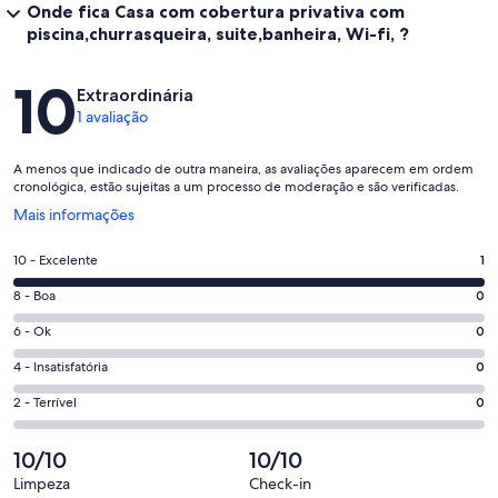
Onde fica Casa com cobertura privativa com
piscina,churrasqueira, suite,banheira, Wi-fi, ?
Avaliações
10
Extraordinária
1 avaliação
A menos que indicado de outra maneira, as avaliações aparecem em ordem
cronológica, estão sujeitas a um processo de moderação e são verificadas.
Abre
Mais informações
em
uma
Nota
10 - Excelente
1
nova
10
janela
Nota
8 - Boa
0
-
8
Excelente.
Nota
6 - Ok
0
-
1
6
Boa.
Nota
4 - Insatisfatória
0
de
-
0
4
1
Ok.
Nota
2 - Terrível
0
de
-
avaliações
0
2
1
Insatisfatória.
de
-
10/10
10/10
avaliações
0
1
Terrível.
de
Limpeza
Check-in
avaliações
0