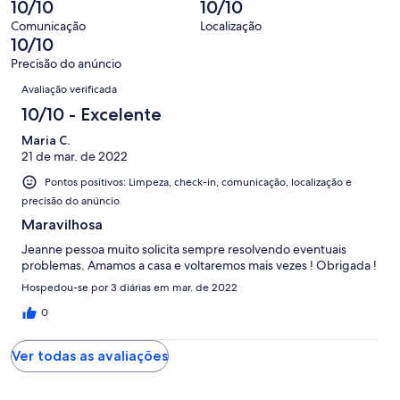
10/10
10/10
1
de
avaliações
Comunicação
Localização
1
10/10
avaliações
Precisão do anúncio
Avaliações
Avaliação verificada
10/10 - Excelente
Maria C.
21 de mar. de 2022
Pontos positivos: Limpeza, check-in, comunicação, localização e
precisão do anúncio
Maravilhosa
Jeanne pessoa muito solicita sempre resolvendo eventuais
problemas. Amamos a casa e voltaremos mais vezes ! Obrigada !
Hospedou-se por 3 diárias em mar. de 2022
0
Ver todas as avaliações