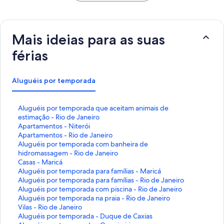
Mais ideias para as suas
férias
Aluguéis por temporada
L
Aluguéis por temporada que aceitam animais de
i
estimação - Rio de Janeiro
n
L
Apartamentos - Niterói
k
i
L
Apartamentos - Rio de Janeiro
q
n
i
L
Aluguéis por temporada com banheira de
u
k
n
i
hidromassagem - Rio de Janeiro
e
q
k
n
L
Casas - Maricá
a
u
q
k
i
L
Aluguéis por temporada para famílias - Maricá
b
e
u
q
n
i
L
Aluguéis por temporada para famílias - Rio de Janeiro
r
a
e
u
k
n
i
L
Aluguéis por temporada com piscina - Rio de Janeiro
e
b
a
e
q
k
n
i
L
Aluguéis por temporada na praia - Rio de Janeiro
e
r
b
a
u
q
k
n
i
L
Vilas - Rio de Janeiro
s
e
r
b
e
u
q
k
n
i
L
Aluguéis por temporada - Duque de Caxias