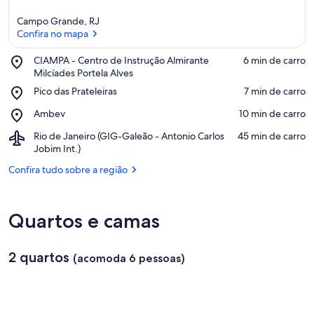
Campo Grande, RJ
Confira no mapa
Place,
CIAMPA - Centro de Instrução Almirante
‪6 min de carro‬
CIAMPA
Milcíades Portela Alves
Confira no mapa
-
Place,
Pico das Prateleiras
‪7 min de carro‬
Centro
Pico
de
Place,
Ambev
‪10 min de carro‬
das
Instrução
Ambev
Prateleiras
Almirante
Airport,
Rio de Janeiro (GIG-Galeão - Antonio Carlos
‪45 min de carro‬
Milcíades
Rio
Jobim Int.)
Portela
de
Confira tudo sobre a região
Alves
Janeiro
(GIG-
Galeão
-
Quartos e camas
Antonio
Carlos
Jobim
2 quartos
(acomoda 6 pessoas)
Int.)