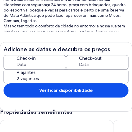
silencioso com segurança 24 horas, praça com brinquedos, quadra
poliesportiva, bosque e vagas para carros e perto de uma Reserva
de Mata Atlântica que pode fazer aparecer animais como Micos,
Gambas, Lagartos.
Mas vc tem todo o conforto da cidade no entorno: a nossa rua tem
amplo comércio para ir a pé a sorveteira, padarias, farmácias e i
a 5 minutos de carro, estará no Westshopping, hipermercados,
Banco 24 horas, posto de gasolina e tudo o mais.
Para aventuras na natureza você está a apenas 10 minutos da trilha
Adicione as datas e descubra os preços
da Serra da Cachoeira do Mendanha e percorrendo cerca de 40
minutos de carro você chega nas praias e outras cachoeiras da Zona
Check-in
Check-out
Oeste e da Costa Verde, como Itacuruçá, Recreio, Barra, Pedra do
Telégrafo e Cachoeira de Muriqui.
Viajantes
Se quiser esses passeios cariocas, agende comigo!
Se precisa hospedar mais pessoas na casa ou por mais tempo, fale
comigo. Podemos negociar.
Verificar disponibilidade
Consulte sobre condicoes especiais para longas estadias.
Propriedades semelhantes
10 Verano Stay Flat com garagem ( wi-fi, garagem e cozinha)
Suite ac