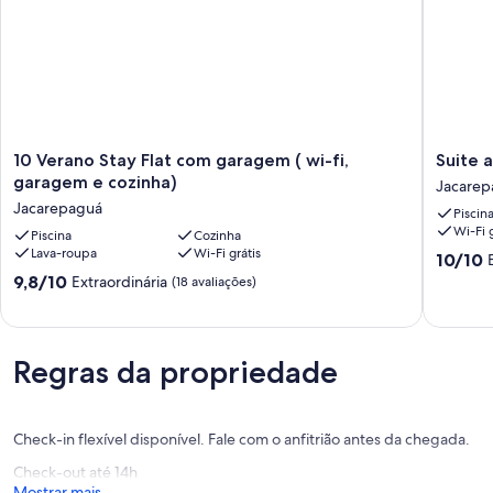
10
Suite
10 Verano Stay Flat com garagem ( wi-fi,
Suite 
Verano
aconche
garagem e cozinha)
Jacarep
Stay
próximo
Jacarepaguá
Piscin
Flat
ao
Wi-Fi g
com
Piscina
Cozinha
Rock
Lava-roupa
Wi-Fi grátis
garagem
in
10.0
10/10
(
Rio.
de
9.8
9,8/10
Extraordinária
(18 avaliações)
wi-
Jacarep
10,
de
fi,
Extraord
10,
garagem
(1
Extraordinária,
e
avaliaçã
(18
Regras da propriedade
cozinha)
avaliações)
Jacarepaguá
Check-in flexível disponível. Fale com o anfitrião antes da chegada.
Check-out até 14h
Mostrar mais