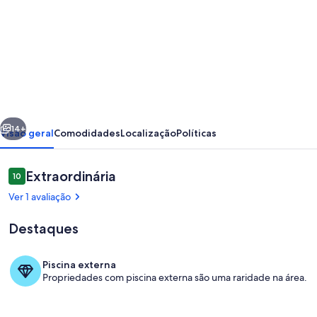
fotos
de
Casa
com
cobertura
privativa
erior
Próximo
com
14+
Visão geral
Comodidades
Localização
Políticas
piscina,churrasqueira,
suite,banheira,
Avaliações
Extraordinária
10
10 de 10
Wi-
Ver 1 avaliação
fi,
Destaques
Piscina externa
Propriedades com piscina externa são uma raridade na área.
Varanda