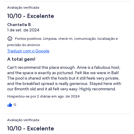
Avaliação verificada
10/10 - Excelente
Chantelle B.
1 de set. de 2024
Pontos positivos: Limpeza, check-in, comunicação, localização e
precisão do anúncio
Traduzir com o Google
A total gem!
Can’t recommend this place enough. Anne is a fabulous host,
and the space is exactly as pictured. Felt like we were in Bali!
The pool is shared with the hosts but it still feels very private,
and the breakfast spread is really generous. Stayed here with
our 8month old and it all felt very easy. Highly recommend.
Hospedou-se por 2 diárias em ago. de 2024
0
Avaliação verificada
10/10 - Excelente