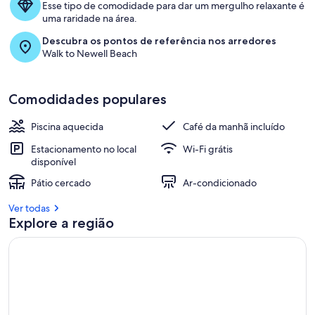
Esse tipo de comodidade para dar um mergulho relaxante é
l
uma raridade na área.
h
o
Descubra os pontos de referência nos arredores
r
Walk to Newell Beach
e
s
Comodidades populares
a
v
a
Piscina aquecida
Café da manhã incluído
l
i
Estacionamento no local
Wi-Fi grátis
a
disponível
ç
Pátio cercado
Ar-condicionado
õ
e
Ver todas
s
Explore a região
d
e
h
ó
s
p