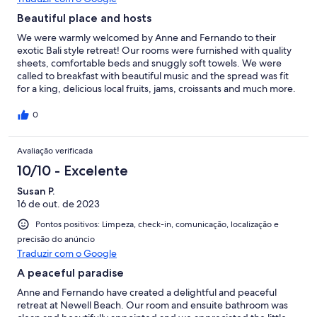
Beautiful place and hosts
We were warmly welcomed by Anne and Fernando to their
exotic Bali style retreat! Our rooms were furnished with quality
sheets, comfortable beds and snuggly soft towels. We were
called to breakfast with beautiful music and the spread was fit
for a king, delicious local fruits, jams, croissants and much more.
Quiet location, gorgeous gardens, pool and just a short stroll to
the beach. Perfect hosts and very helpful guiding us to great
0
spots to visit during our holiday. A must stay if you’re looking for
hosts who will spoil you in every way to make your holiday a
Avaliação verificada
memorable one!
10/10 - Excelente
Susan P.
16 de out. de 2023
Pontos positivos: Limpeza, check-in, comunicação, localização e
precisão do anúncio
Traduzir com o Google
A peaceful paradise
Anne and Fernando have created a delightful and peaceful
retreat at Newell Beach. Our room and ensuite bathroom was