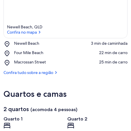
e
d
e
s
Newell Beach, QLD
n
Confira no mapa
e
s
Place,
Newell Beach
‪3 min de caminhada‬
t
Newell
Confira no mapa
a
Place,
Four Mile Beach
‪22 min de carro‬
Beach
Four
Place,
Macrossan Street
‪25 min de carro‬
á
Mile
Macrossan
r
Beach
Street
Confira tudo sobre a região
e
a
Quartos e camas
2 quartos
(acomoda 4 pessoas)
Quarto 1
Quarto 2