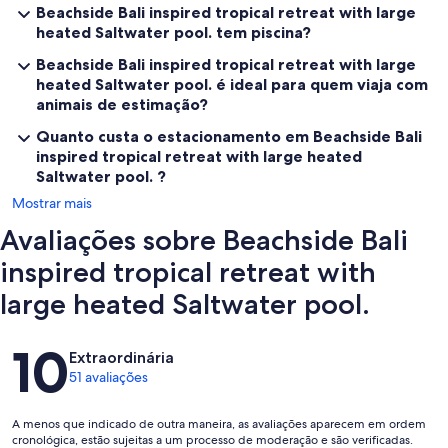
life and vibrant, colourful corals; and the stunning Daintree
Beachside Bali inspired tropical retreat with large
Rainforest with its unique flora and fauna. There are also related
heated Saltwater pool. tem piscina?
tours and sightseeing opportunities to cater for a wide variety of
interests.
Beachside Bali inspired tropical retreat with large
heated Saltwater pool. é ideal para quem viaja com
animais de estimação?
Quanto custa o estacionamento em Beachside Bali
inspired tropical retreat with large heated
Saltwater pool. ?
Mostrar mais
Avaliações sobre Beachside Bali
inspired tropical retreat with
large heated Saltwater pool.
Avaliações
10
Extraordinária
51 avaliações
A menos que indicado de outra maneira, as avaliações aparecem em ordem
cronológica, estão sujeitas a um processo de moderação e são verificadas.