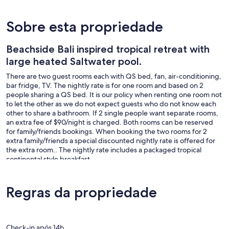
Sobre esta propriedade
Beachside Bali inspired tropical retreat with
large heated Saltwater pool.
There are two guest rooms each with QS bed, fan, air-conditioning,
bar fridge, TV. The nightly rate is for one room and based on 2
people sharing a QS bed. It is our policy when renting one room not
to let the other as we do not expect guests who do not know each
other to share a bathroom. If 2 single people want separate rooms,
an extra fee of $90/night is charged. Both rooms can be reserved
for family/friends bookings. When booking the two rooms for 2
extra family/friends a special discounted nightly rate is offered for
the extra room.. The nightly rate includes a packaged tropical
continental style breakfast.
The B&B environment is Bali-inspired and the accommodation is
situated within a lush,tropical garden compound. Guest
accommodation is in a separate wing separated from the main
Regras da propriedade
house by a large salt water pool.
Guests have full use of the heated pool and garden and are
welcome to relax on the day bed.
Check-in após 14h