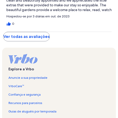
clean and beautifully appointed and we appreciated the little
extras that were provided to make our stay so enjoyable. The
beautiful gardens provide a welcome place to relax, read, watch
the birds and the pool was wonderful. Our breakfasts were
Hospedou-se por 3 diárias em out. de 2023
fabulous! We highly recommend staying at Manta Ray BnB.
Thank you Anne and Fernando for your warm and generous
0
hospitality Susan and Christopher
Ver todas as avaliações
Explore a Vrbo
Anuncie a sua propriedade
VrboCare™
Confiança e segurança
Recursos para parceiros
Guias de aluguéis por temporada