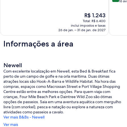
Douglas
and
10,
de
16 av
Mossma
Extraordinária,
10,
Pet-
3
Extraord
O
R$ 1.243
Friendly
avaliações
16
preço
Shannon
Total: R$ 6.400
avaliaçõ
é
inclui impostos e taxas
de
26 de jan. – 31 de jan. de 2027
R$ 1.243
Informações a área
Newell
Com excelente localização em Newell, esta Bed & Breakfast fica
perto de um campo de golfe e na orla marítima. Duas ótimas
atrações locais são Hook-A-Barra e Wildlife Habitat. Na hora das
compras, espaços como Macrossan Street e Port Village Shopping
Centre estão entre as melhores opções. Para quem viaja com
crianças, Four Mile Beach Park e Daintree Wild Zoo são ótimas
opções de passeios. Saia em uma aventura aquática com mergulho
livre (com snorkel), pesca e natação ou explore a natureza com
atividades como passeios a cavalo.
Ver mais B&Bs - Newell
Ver mais