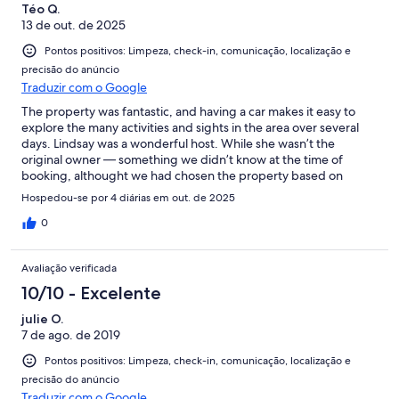
Téo Q.
13 de out. de 2025
Pontos positivos: Limpeza, check-in, comunicação, localização e
precisão do anúncio
Traduzir com o Google
The property was fantastic, and having a car makes it easy to
explore the many activities and sights in the area over several
days. Lindsay was a wonderful host. While she wasn’t the
original owner — something we didn’t know at the time of
booking, althought we had chosen the property based on
reviews of the original host... — she gave us a warm welcome
Hospedou-se por 4 diárias em out. de 2025
and generously shared all the local knowledge she had
gathered about nearby attractions as a tourist herself. In the
0
end, we feel we had an even better experience than we might
have had with the original owner.
Avaliação verificada
10/10 - Excelente
julie O.
7 de ago. de 2019
Pontos positivos: Limpeza, check-in, comunicação, localização e
precisão do anúncio
Traduzir com o Google