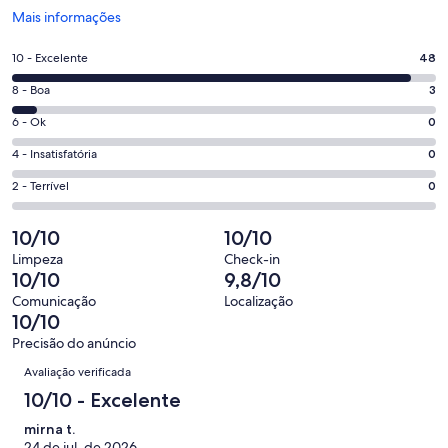
Abre
Mais informações
em
uma
Nota
10 - Excelente
48
nova
10
janela
Nota
8 - Boa
3
-
8
Excelente.
Nota
6 - Ok
0
-
48
6
Boa.
Nota
4 - Insatisfatória
0
de
-
3
4
51
Ok.
Nota
2 - Terrível
0
de
-
avaliações
0
2
51
Insatisfatória.
de
-
10/10
10/10
avaliações
0
51
Terrível.
de
Limpeza
Check-in
avaliações
0
10/10
9,8/10
51
de
avaliações
Comunicação
Localização
51
10/10
avaliações
Precisão do anúncio
Avaliações
Avaliação verificada
10/10 - Excelente
mirna t.
24 de jul. de 2026