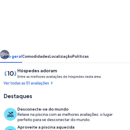
fotos
de
Beachside
Bali
inspired
tropical
erior
Próximo
retreat
11+
Visão geral
Comodidades
Localização
Políticas
with
Avaliações
10
Hóspedes adoram
large
E
de
Entre as melhores avaliações de hóspedes nesta área
heated
n
10,
Ver todas as 51 avaliações
t
Saltwater
Hóspedes
r
adoram
Destaques
pool.
e
a
Desconecte-se do mundo
s
Relaxe na piscina com as melhores avaliações: o lugar
Detalhe da fachada
perfeito para se desconectar do mundo.
m
Aproveite a piscina aquecida
e