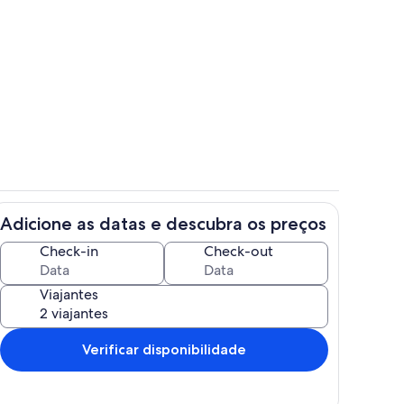
r
Área da propriedade
Adicione as datas e descubra os preços
a
Fachada
Check-in
Check-out
Viajantes
Verificar disponibilidade