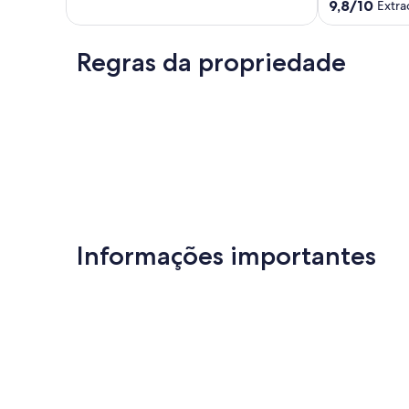
10,
9.8
adultos.
9,8/10
Extra
Maravilhosa,
de
Barra
(71
10,
Funda
avaliações)
Extraordinária
Regras da propriedade
(17
avaliações)
Informações importantes