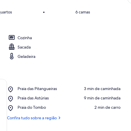
quartos
•
6 camas
Cozinha
Sacada
Geladeira
Place,
Praia das Pitangueiras
‪3 min de caminhada‬
Praia
Place,
Praia das Astúrias
‪9 min de caminhada‬
das
Praia
Pitangueiras
Place,
Praia do Tombo
‪2 min de carro‬
das
Praia
Astúrias
do
Confira tudo sobre a região
Tombo