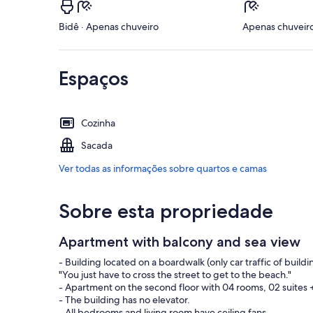
Bidê · Apenas chuveiro
Apenas chuveir
Espaços
Cozinha
Sacada
Ver todas as informações sobre quartos e camas
Sobre esta propriedade
Apartment with balcony and sea view
- Building located on a boardwalk (only car traffic of build
"You just have to cross the street to get to the beach."
- Apartment on the second floor with 04 rooms, 02 suites 
- The building has no elevator.
- All bedrooms and living room have ceiling fans.