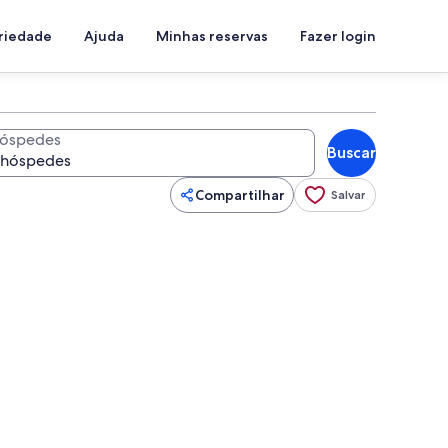
priedade
Ajuda
Minhas reservas
Fazer login
óspedes
Buscar
Compartilhar
Salvar