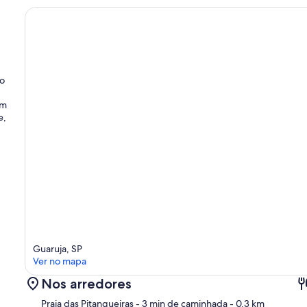
do
im
e,
Guaruja, SP
Ver no mapa
Nos arredores
Praia das Pitangueiras
- 3 min de caminhada
- 0.3 km