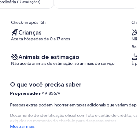
de
Barra
ordinária
(17 avaliações)
10,
Funda
Extraordinária,
(3
,
Check-in após 15h
Ch
avaliações)
Crianças
Aceita hóspedes de 0 a 17 anos
Nã
Ba
Animais de estimação
Não aceita animais de estimação, só animais de serviço
É 
O que você precisa saber
Propriedade nº
9183679
Pessoas extras podem incorrer em taxas adicionais que variam de
Documento de identificação oficial com foto e cartão de crédito,
exigidos no momento do check-in para despesas extras.
Mostrar mais