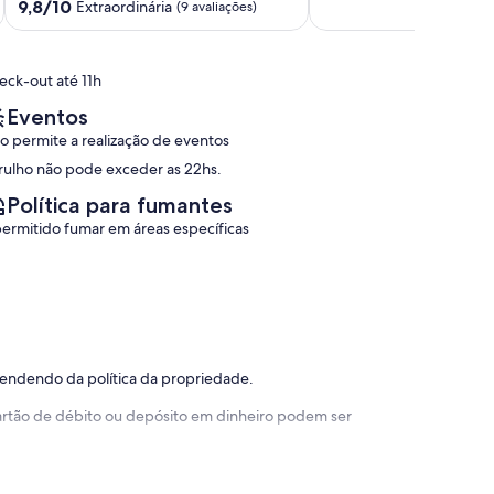
9.8
Grande
9,8/10
FI,2
Extraordinária
de
(9 avaliações)
de
no
GAR.,.200
10,
10,
Boqueirão
mts
Extraordinária,
Extraordinária,
Boqueirão
do
(39
eck-out até 11h
(9
mar
avaliações)
avaliações)
Centro
Eventos
de
o permite a realização de eventos
Guarujá
rulho não pode exceder as 22hs.
Política para fumantes
permitido fumar em áreas específicas
pendendo da política da propriedade.
 cartão de débito ou depósito em dinheiro podem ser