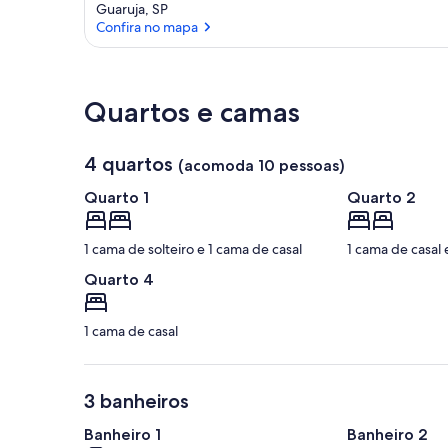
p
Guaruja, SP
e
Confira no mapa
d
e
s
Confira no mapa
Quartos e camas
n
e
s
4 quartos
(acomoda 10 pessoas)
t
a
Quarto 1
Quarto 2
á
r
1 cama de solteiro e 1 cama de casal
1 cama de casal 
e
a
Quarto 4
1 cama de casal
3 banheiros
Banheiro 1
Banheiro 2