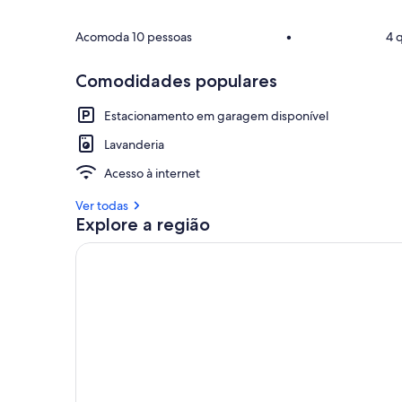
e
l
h
Acomoda 10 pessoas
•
4 
o
r
Comodidades populares
e
s
Estacionamento em garagem disponível
a
Lavanderia
v
a
Acesso à internet
l
i
Ver todas
a
Explore a região
ç
õ
e
s
d
e
h
ó
s