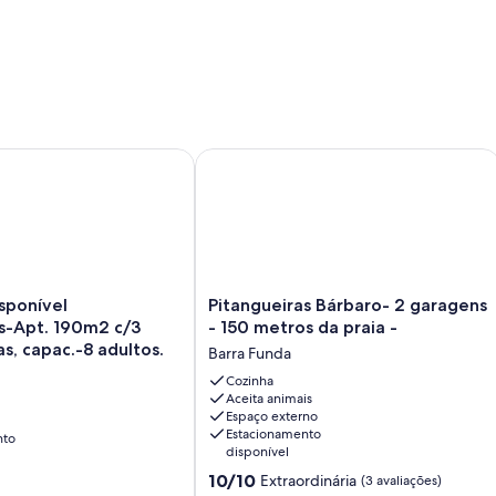
onível Pitangueiras-Apt. 190m2 c/3 qtos, 2 vagas, capac.-8 ad
Pitangueiras Bárbaro- 2 garagens - 15
Pitangueiras
sponível
Pitangueiras Bárbaro- 2 garagens
Bárbaro-
s-Apt. 190m2 c/3
- 150 metros da praia -
2
as, capac.-8 adultos.
Barra Funda
garagens
-
Cozinha
Aceita animais
150
Espaço externo
metros
Estacionamento
nto
da
disponível
praia
10.0
10/10
Extraordinária
-
(3 avaliações)