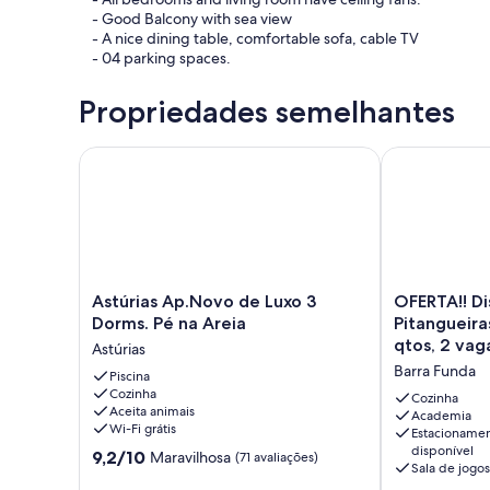
- Good Balcony with sea view
- A nice dining table, comfortable sofa, cable TV
- 04 parking spaces.
Propriedades semelhantes
Astúrias Ap.Novo de Luxo 3 Dorms. Pé na Areia
OFERTA!! Disp
Astúrias
OFERTA!!
Astúrias Ap.Novo de Luxo 3
OFERTA!! Di
Ap.Novo
Disponível
Dorms. Pé na Areia
Pitangueira
de
Pitangueiras-
qtos, 2 vag
Astúrias
Luxo
Apt.
Barra Funda
3
Piscina
190m2
Cozinha
Dorms.
c/3
Cozinha
Aceita animais
Pé
qtos,
Academia
Wi-Fi grátis
Estacioname
na
2
disponível
9.2
Areia
9,2/10
vagas,
Maravilhosa
(71 avaliações)
Sala de jogos
de
Astúrias
capac.-8