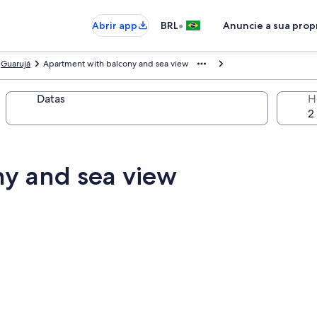
•
Abrir app
BRL
Anuncie a sua pro
Guarujá
Apartment with balcony and sea view
Datas
H
y and sea view