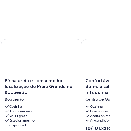
ultos.
0 metros da praia -
Pé na areia e com a melhor localização de Praia Grande no B
Confortável, ar cond.e 
Pé
Confortável,
Pé na areia e com a melhor
Confortável, ar cond
na
ar
localização de Praia Grande no
dorm. e sala, WI-FI,
areia
cond.e
Boqueirão
mts do mar
e
tv
Boqueirão
Centro de Guarujá
com
nos
a
3
Cozinha
Cozinha
melhor
Aceita animais
dorm.
Lava-roupa
Wi-Fi grátis
Aceita animais
localização
e
Estacionamento
Ar-condicionado
de
sala,
disponível
Praia
WI-
10.0
10/10
Extraordinária
(39