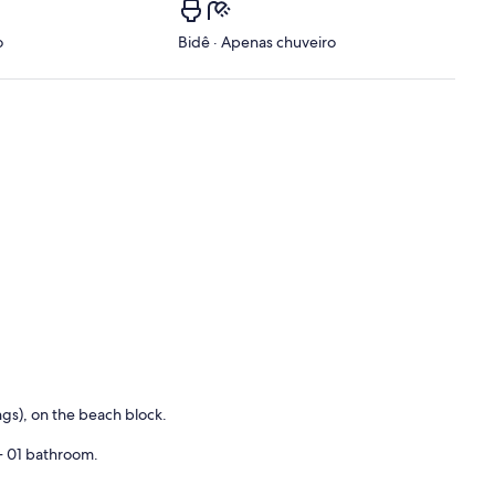
o
Bidê · Apenas chuveiro
ings), on the beach block.
+ 01 bathroom.