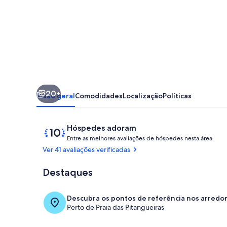
balcony
and
sea
view
20+
Visão geral
Comodidades
Localização
Políticas
Avaliações
10
Hóspedes adoram
E
de
Entre as melhores avaliações de hóspedes nesta área
n
10,
Ver 41 avaliações verificadas
t
Hóspedes
r
adoram
Destaques
Área da prop
e
a
Descubra os pontos de referência nos arredo
s
Perto de Praia das Pitangueiras
m