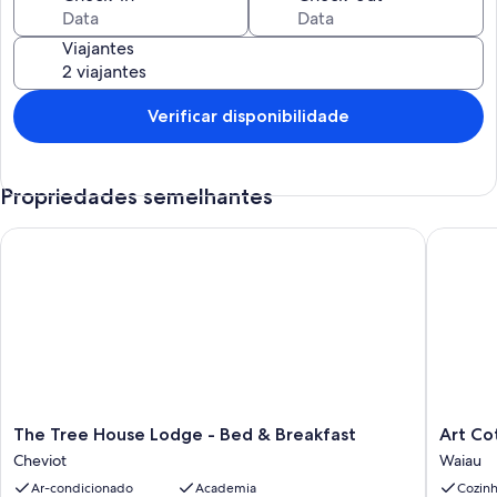
Viajantes
Verificar disponibilidade
Propriedades semelhantes
The Tree House Lodge - Bed & Breakfast
Art Cott
The
Art
The Tree House Lodge - Bed & Breakfast
Art Co
Tree
Cottage
Cheviot
Waiau
House
Waiau
Ar-condicionado
Academia
Cozin
Lodge