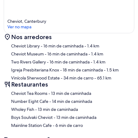
Cheviot, Canterbury
Ver no mapa
Nos arredores
Mapa
Cheviot Library
- 16 min de caminhada
- 1.4 km
Cheviot Museum
- 16 min de caminhada
- 1.4 km
Two Rivers Gallery
- 16 min de caminhada
- 1.4 km
Igreja Presbiteriana Knox
- 18 min de caminhada
- 1.5 km
Vinícola Sherwood Estate
- 34 min de carro
- 65.1 km
Restaurantes
‪Cheviot Tea Rooms - ‬13 min de caminhada
‪Number Eight Cafe - ‬14 min de caminhada
‪Wholey Fish - ‬13 min de caminhada
‪Boys Soulvaki Cheviot - ‬13 min de caminhada
‪Mainline Station Cafe - ‬6 min de carro