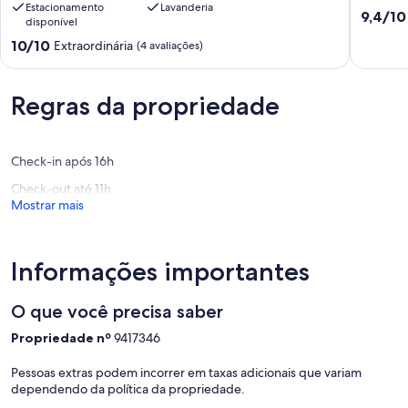
Estacionamento
Lavanderia
-
9.4
9,4/10
disponível
Bed
de
10.0
&
10/10
Extraordinária
(4 avaliações)
10,
de
Breakfast
Extraord
10,
Cheviot
(3
Extraordinária,
avaliaçõ
Regras da propriedade
(4
avaliações)
Check-in após 16h
Check-out até 11h
Mostrar mais
Informações importantes
O que você precisa saber
Propriedade nº
9417346
Pessoas extras podem incorrer em taxas adicionais que variam
dependendo da política da propriedade.