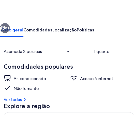
pines
4
x
erior
Próximo
private
8+
Visão geral
Comodidades
Localização
Políticas
chalets
Acomoda 2 pessoas
•
1 quarto
Comodidades populares
Ar-condicionado
Acesso à internet
Não fumante
Opções para refeição ao ar livre
Ver todas
Explore a região