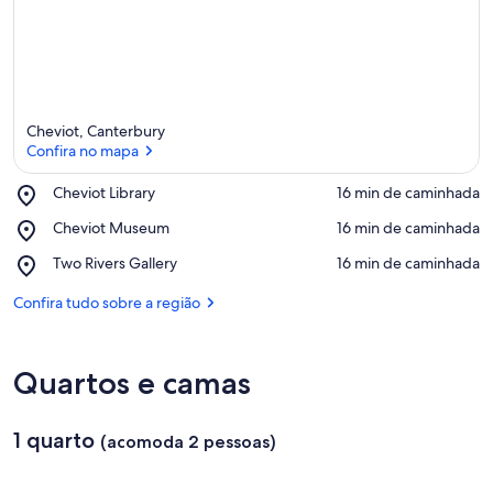
Cheviot, Canterbury
Confira no mapa
Place,
Cheviot Library
‪16 min de caminhada‬
Cheviot
Confira no mapa
Place,
Cheviot Museum
‪16 min de caminhada‬
Library
Cheviot
Place,
Two Rivers Gallery
‪16 min de caminhada‬
Museum
Two
Rivers
Confira tudo sobre a região
Gallery
Quartos e camas
1 quarto
(acomoda 2 pessoas)