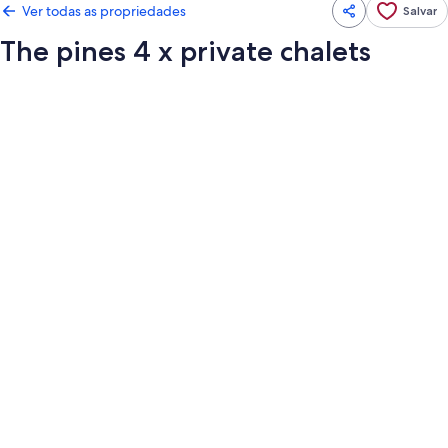
Ver todas as propriedades
Salvar
The pines 4 x private chalets
Galeria
de
fotos
de
The