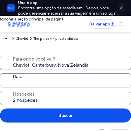
Use o app
Encontre uma opção de estadia em . Depois, você
pode gerenciar e acessar a sua viagem em um só lugar.
Ignorar a seção principal da página
Baixar app
Cheviot
The pines 4 x private chalets
Para onde você vai?
Datas
Hóspedes
Buscar