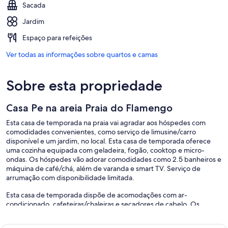
Sacada
Jardim
Espaço para refeições
Ver todas as informações sobre quartos e camas
Sobre esta propriedade
Casa Pe na areia Praia do Flamengo
Esta casa de temporada na praia vai agradar aos hóspedes com
comodidades convenientes, como serviço de limusine/carro
disponível e um jardim, no local. Esta casa de temporada oferece
uma cozinha equipada com geladeira, fogão, cooktop e micro-
ondas. Os hóspedes vão adorar comodidades como 2.5 banheiros e
máquina de café/chá, além de varanda e smart TV. Serviço de
arrumação com disponibilidade limitada.
Esta casa de temporada dispõe de acomodações com ar-
condicionado, cafeteiras/chaleiras e secadores de cabelo. Os
quartos contam com varandas. Geladeiras, cooktops, micro-ondas e
talheres/pratos/utensílios de cozinha estão disponíveis nas cozinhas.