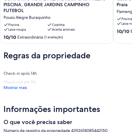
TOTAL
de
PISCINA, GRANDE JARDINS CAMPINHO
Praia
FRENTE
praia
FUTEBOL
Flamen
MAR:
ACONC
Pouso Alegre Buraquinho
CASA
a
Piscin
Lava-r
VILLAS
500m
Piscina
Cozinha
PISCINA,
Lava-roupa
Aceita animais
da
10.0
10/10
GRANDE
Praia
de
10.0
10/10
Extraordinária
(1 avaliação)
JARDINS
Flamen
10,
de
CAMPINHO
Extraord
10,
FUTEBOL
(31
Extraordinária,
Regras da propriedade
Pouso
avaliaçõ
(1
Alegre
avaliação)
Buraquinho
Check-in após 14h
Check-out até 11h
Mostrar mais
Informações importantes
O que você precisa saber
Número de registro da propriedade 4392674085442150