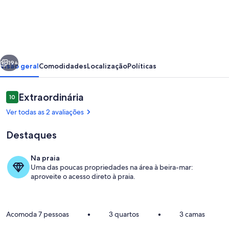
Casa
Pe
na
areia
erior
Próximo
Praia
19+
Visão geral
Comodidades
Localização
Políticas
do
Flamengo
Avaliações
Extraordinária
10
10 de 10
Ver todas as 2 avaliações
Destaques
Na praia
Uma das poucas propriedades na área à beira-mar:
Piscina
aproveite o acesso direto à praia.
Acomoda 7 pessoas
•
3 quartos
•
3 camas