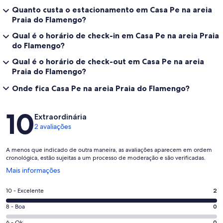
Quanto custa o estacionamento em Casa Pe na areia
Praia do Flamengo?
Qual é o horário de check-in em Casa Pe na areia Praia
do Flamengo?
Qual é o horário de check-out em Casa Pe na areia
Praia do Flamengo?
Onde fica Casa Pe na areia Praia do Flamengo?
Avaliações
10
Extraordinária
2 avaliações
A menos que indicado de outra maneira, as avaliações aparecem em ordem
cronológica, estão sujeitas a um processo de moderação e são verificadas.
Abre
Mais informações
em
uma
Nota
10 - Excelente
2
nova
10
janela
Nota
8 - Boa
0
-
8
Excelente.
6 - Ok
0