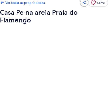
Ver todas as propriedades
Salvar
Casa Pe na areia Praia do
Flamengo
Galeria
de
fotos
de