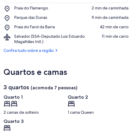
Place,
Praia do Flamengo
‪2 min de caminhada‬
Praia
Confira no mapa
Place,
Parque das Dunas
‪9 min de caminhada‬
do
Parque
Flamengo
Place,
Praia do Farol da Barra
‪42 min de carro‬
das
Praia
Dunas
Airport,
Salvador (SSA-Deputado Luís Eduardo
‪11 min de carro‬
do
Salvador
Magalhães Intl.)
Farol
(SSA-
da
Confira tudo sobre a região
Deputado
Barra
Luís
Eduardo
Magalhães
Quartos e camas
Intl.)
3 quartos
(acomoda 7 pessoas)
Quarto 1
Quarto 2
2 camas de solteiro
1 cama Queen
Quarto 3