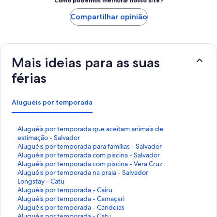
Como podemos melhorar nosso site?
Compartilhar opinião
Mais ideias para as suas
férias
Aluguéis por temporada
L
Aluguéis por temporada que aceitam animais de
i
estimação - Salvador
n
L
Aluguéis por temporada para famílias - Salvador
k
i
L
Aluguéis por temporada com piscina - Salvador
q
n
i
L
Aluguéis por temporada com piscina - Vera Cruz
u
k
n
i
L
Aluguéis por temporada na praia - Salvador
e
q
k
n
i
L
Longstay - Catu
a
u
q
k
n
i
L
Aluguéis por temporada - Cairu
b
e
u
q
k
n
i
L
Aluguéis por temporada - Camaçari
r
a
e
u
q
k
n
i
L
Aluguéis por temporada - Candeias
e
b
a
e
u
q
k
n
i
L
Aluguéis por temporada - Catu