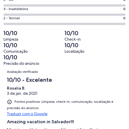
Nota
-
2
6
Boa.
Nota
4 - Insatisfatória
0
de
-
0
4
2
Ok.
Nota
2 - Terrível
0
de
-
avaliações
0
2
2
Insatisfatória.
de
-
10/10
10/10
avaliações
0
2
Terrível.
de
Limpeza
Check-in
avaliações
0
10/10
10/10
2
de
avaliações
Comunicação
Localização
2
10/10
avaliações
Precisão do anúncio
Avaliações
Avaliação verificada
10/10 - Excelente
Rosalia B.
3 de jan. de 2021
Pontos positivos: Limpeza, check-in, comunicação, localização e
precisão do anúncio
Traduzir com o Google
Amazing vacation in Salvador!!!