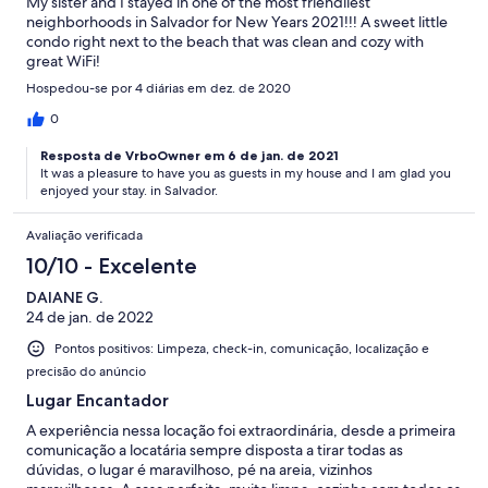
My sister and I stayed in one of the most friendliest
neighborhoods in Salvador for New Years 2021!!! A sweet little
condo right next to the beach that was clean and cozy with
great WiFi!
Hospedou-se por 4 diárias em dez. de 2020
0
Resposta de VrboOwner em 6 de jan. de 2021
It was a pleasure to have you as guests in my house and I am glad you
enjoyed your stay. in Salvador.
Avaliação verificada
10/10 - Excelente
DAIANE G.
24 de jan. de 2022
Pontos positivos: Limpeza, check-in, comunicação, localização e
precisão do anúncio
Lugar Encantador
A experiência nessa locação foi extraordinária, desde a primeira
comunicação a locatária sempre disposta a tirar todas as
dúvidas, o lugar é maravilhoso, pé na areia, vizinhos