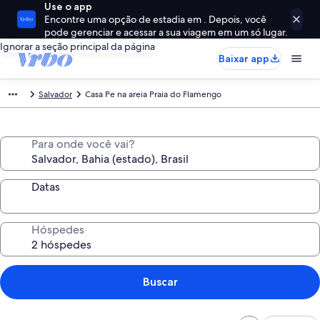
Use o app
Encontre uma opção de estadia em . Depois, você
pode gerenciar e acessar a sua viagem em um só lugar.
Ignorar a seção principal da página
Baixar app
Salvador
Casa Pe na areia Praia do Flamengo
Para onde você vai?
Datas
Hóspedes
Buscar