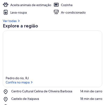
Aceita animais de estimação
Cozinha
Lava-roupa
Ar-condicionado
Ver todas
Explore a região
Pedro do rio, RJ
Confira no mapa
Place,
Centro Cultural Celina de Oliveira Barbosa
‪14 min de carro‬
Centro
Confira no mapa
Place,
Castelo de Itaipava
‪18 min de carro‬
Cultural
Castelo
Celina