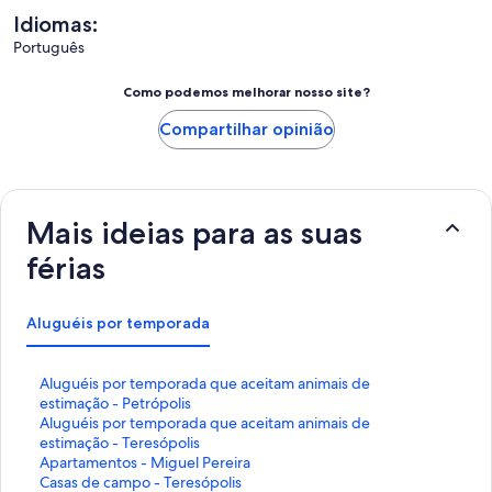
Idiomas:
Português
Como podemos melhorar nosso site?
Compartilhar opinião
Mais ideias para as suas
férias
Aluguéis por temporada
L
Aluguéis por temporada que aceitam animais de
i
estimação - Petrópolis
n
L
Aluguéis por temporada que aceitam animais de
k
i
estimação - Teresópolis
q
n
L
Apartamentos - Miguel Pereira
u
k
i
L
Casas de campo - Teresópolis