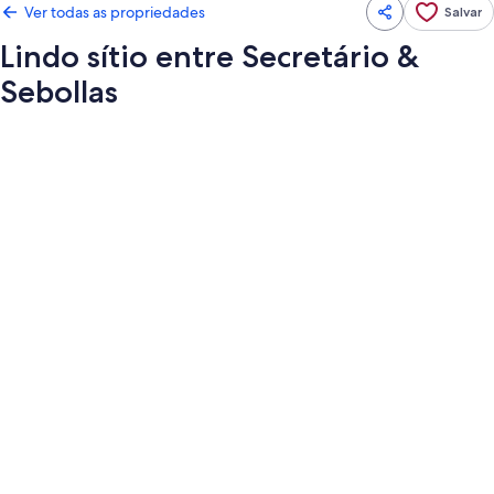
Ver todas as propriedades
Salvar
Lindo sítio entre Secretário &
Sebollas
Galeria
de
fotos
de