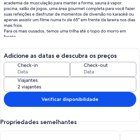
academia de musculação para manter a forma, sauna à vapor,
piscina, salão de jogos, uma área gourmet completa para você fazer
suas refeições e desfrutar de momentos de diversão no karaokê ou
apenas assistir um filme numa tv de 65" em frente da lareira nos dias
mais frios.
Para os mais ousados, temos uma trilha até o topo do morro em
frente.
Nossa propriedade é dividida em 4 pequenas construções, o que
aumenta a privacidade pelo distanciamento. é como estar em uma
grande pousada mas apenas para você e sua família.
Adicione as datas e descubra os preços
Para um maior conforto, nossa colaboradora estará presente das 9h
às 16h para manter tudo organizador e cozinhar para vocês. Após a
Check-in
Check-out
reserva vocês podem entrar em contato para definir o cardápio e
vocês fazerem as compras de alimentos.
Viajantes
Todos nossos quartos tem ar condicionado e também temos
ventiladores por toda casa. temos um total de 4 tvs, a principal na
area gourmet e as outras espalhadas pelos quartos.
A suíte master conta com uma pequena sala com lareira.
Verificar disponibilidade
Certamente somos uma ótima escolha para quem quer se
desconectar da vida urbana.
Propriedades semelhantes
Para casamentos e comemorações, além do valor da plataforma,
cobramos uma taxa extra a ser negociada
Vale do Cuiabá! The green in nature in every room!
Beautiful