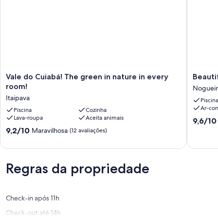
Vale
Beautifu
Vale do Cuiabá! The green in nature in every
Beauti
do
and
room!
Nogueir
Cuiabá!
cozy
Itaipava
Piscin
The
house
Ar-co
green
Piscina
Cozinha
in
Lava-roupa
Aceita animais
in
Itaipava
9.6
9,6/10
nature
Nogueir
de
9.2
9,2/10
Maravilhosa
(12 avaliações)
in
10,
de
every
Extraord
10,
room!
(4
Maravilhosa,
Itaipava
avaliaçõ
(12
Regras da propriedade
avaliações)
Check-in após 11h
Check-out até 14h