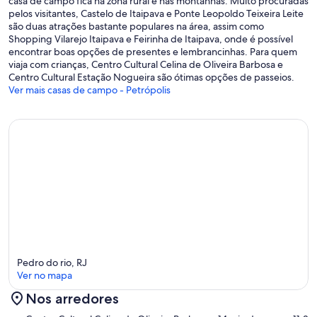
casa de campo fica na zona rural e nas montanhas. Muito procuradas
pelos visitantes, Castelo de Itaipava e Ponte Leopoldo Teixeira Leite
são duas atrações bastante populares na área, assim como
Shopping Vilarejo Itaipava e Feirinha de Itaipava, onde é possível
encontrar boas opções de presentes e lembrancinhas. Para quem
viaja com crianças, Centro Cultural Celina de Oliveira Barbosa e
Centro Cultural Estação Nogueira são ótimas opções de passeios.
Ver mais casas de campo - Petrópolis
Pedro do rio, RJ
Ver no mapa
Nos arredores
Mapa