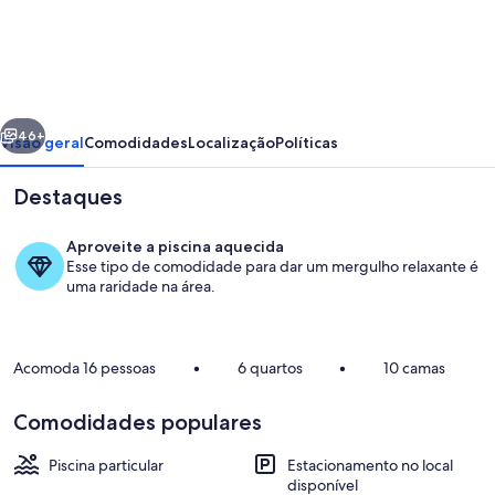
Lindo
sítio
entre
Secretário
erior
Próximo
&
46+
Visão geral
Comodidades
Localização
Políticas
Sebollas
Destaques
Aproveite a piscina aquecida
Esse tipo de comodidade para dar um mergulho relaxante é
uma raridade na área.
Acomoda 16 pessoas
•
6 quartos
•
10 camas
Piscina
Comodidades populares
Piscina particular
Estacionamento no local
disponível