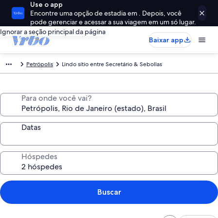
Use o app
Encontre uma opção de estadia em . Depois, você
pode gerenciar e acessar a sua viagem em um só lugar.
Ignorar a seção principal da página
Baixar app
Petrópolis
Lindo sítio entre Secretário & Sebollas
Para onde você vai?
Datas
Hóspedes
Buscar