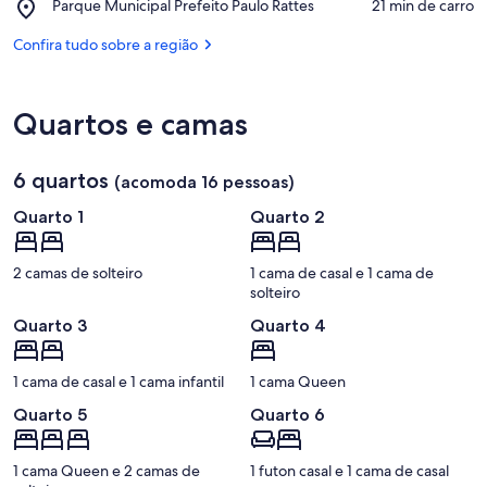
Place,
Parque Municipal Prefeito Paulo Rattes
‪21 min de carro‬
de
de
Parque
Itaipava
Oliveira
Municipal
Confira tudo sobre a região
Barbosa
Prefeito
Paulo
Rattes
Quartos e camas
6 quartos
(acomoda 16 pessoas)
Quarto 1
Quarto 2
2 camas de solteiro
1 cama de casal e 1 cama de
solteiro
Quarto 3
Quarto 4
1 cama de casal e 1 cama infantil
1 cama Queen
Quarto 5
Quarto 6
1 cama Queen e 2 camas de
1 futon casal e 1 cama de casal