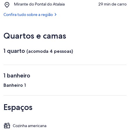
Figueira
Place,
Mirante do Pontal do Atalaia
‪29 min de carro‬
Grande
Mirante
do
Confira tudo sobre a região
Pontal
do
Atalaia
Quartos e camas
1 quarto
(acomoda 4 pessoas)
1 banheiro
Banheiro 1
Espaços
Cozinha americana