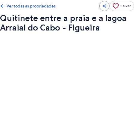
Ver todas as propriedades
Salvar
Quitinete entre a praia e a lagoa
Arraial do Cabo - Figueira
Galeria
de
fotos
de