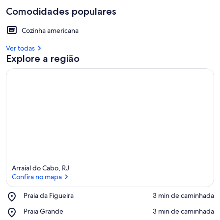
Comodidades populares
Cozinha americana
Ver todas
Explore a região
Arraial do Cabo, RJ
Confira no mapa
Place,
Praia da Figueira
‪3 min de caminhada‬
Praia
Confira no mapa
Place,
Praia Grande
‪3 min de caminhada‬
da
Praia