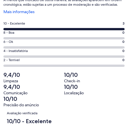
cronológica, estão sujeitas a um processo de moderação e são verificadas.
Abre
Mais informações
em
uma
Nota
10 - Excelente
3
nova
10
janela
Nota
8 - Boa
0
-
8
Excelente.
Nota
6 - Ok
0
-
3
6
Boa.
Nota
4 - Insatisfatória
0
de
-
0
4
3
Ok.
Nota
2 - Terrível
0
de
-
avaliações
0
2
3
Insatisfatória.
de
-
9,4/10
10/10
avaliações
0
3
Terrível.
de
Limpeza
Check-in
avaliações
0
9,4/10
10/10
3
de
avaliações
Comunicação
Localização
3
10/10
avaliações
Precisão do anúncio
Avaliações
Avaliação verificada
10/10 - Excelente