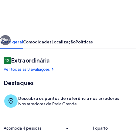
Quitinete
entre
a
praia
erior
Próximo
e
13+
Visão geral
Comodidades
Localização
Políticas
a
lagoa
Avaliações
Extraordinária
10
10 de 10
Arraial
Ver todas as 3 avaliações
do
Destaques
Cabo
-
Descubra os pontos de referência nos arredores
Figueira
Nos arredores de Praia Grande
Quarto
Acomoda 4 pessoas
•
1 quarto