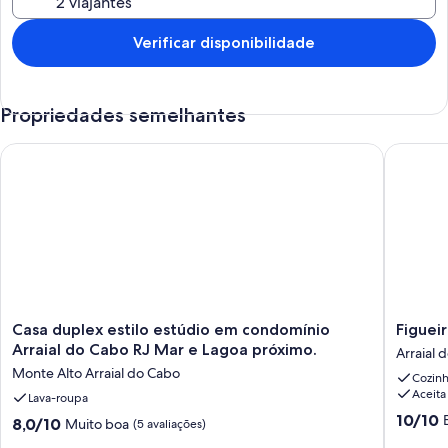
Verificar disponibilidade
Propriedades semelhantes
Casa duplex estilo estúdio em condomínio Arraial do Cabo R
Figueira
Casa
Figueira
Casa duplex estilo estúdio em condomínio
Figuei
duplex
Beach
Arraial do Cabo RJ Mar e Lagoa próximo.
Arraial 
estilo
House
Monte Alto Arraial do Cabo
Cozin
estúdio
Pé
Aceita
em
Lava-roupa
na
condomínio
areia
10.0
10/10
8.0
8,0/10
Muito boa
(5 avaliações)
Arraial
Arraial
de
de