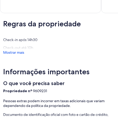
do
do
10,
10,
Cabo
Cabo
Extraord
Muito
RJ
(1
boa,
Mar
avaliaçã
(5
e
avaliações)
Regras da propriedade
Lagoa
próximo.
Monte
Alto
Check-in após 14h30
Arraial
Check-out até 10h
do
Mostrar mais
Cabo
Informações importantes
O que você precisa saber
Propriedade nº
9609231
Pessoas extras podem incorrer em taxas adicionais que variam
dependendo da política da propriedade.
Documento de identificação oficial com foto e cartão de crédito,