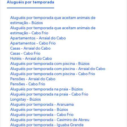
Aluguéis por temporada
L
Aluguéis por temporada que aceitam animais de
i
estimação - Búzios
n
L
Aluguéis por temporada que aceitam animais de
k
i
estimação - Cabo Frio
q
n
L
Apartamentos - Arraial do Cabo
u
k
i
L
Apartamentos - Cabo Frio
e
q
n
i
L
Casas - Arraial do Cabo
a
u
k
n
i
L
Casas - Cabo Frio
b
e
q
k
n
i
L
Hotéis - Arraial do Cabo
r
a
u
q
k
n
i
L
Aluguéis por temporada com piscina - Búzios
e
b
e
u
q
k
n
i
L
Aluguéis por temporada com piscina - Arraial do Cabo
e
r
a
e
u
q
k
n
i
L
Aluguéis por temporada com piscina - Cabo Frio
s
e
b
a
e
u
q
k
n
i
L
Pensões - Arraial do Cabo
t
e
r
b
a
e
u
q
k
n
i
L
Pensões - Cabo Frio
a
s
e
r
b
a
e
u
q
k
n
i
L
Aluguéis por temporada na praia - Búzios
p
t
e
e
r
b
a
e
u
q
k
n
i
L
Aluguéis por temporada na praia - Cabo Frio
á
a
s
e
e
r
b
a
e
u
q
k
n
i
L
Longstay - Búzios
g
p
t
s
e
e
r
b
a
e
u
q
k
n
i
L
Aluguéis por temporada - Araruama
i
á
a
t
s
e
e
r
b
a
e
u
q
k
n
i
L
Aluguéis por temporada - Búzios
n
g
p
a
t
s
e
e
r
b
a
e
u
q
k
n
i
L
Aluguéis por temporada - Cabo Frio
a
i
á
p
a
t
s
e
e
r
b
a
e
u
q
k
n
i
L
Aluguéis por temporada - Casimiro de Abreu
:
n
g
á
p
a
t
s
e
e
r
b
a
e
u
q
k
n
i
L
Aluguéis por temporada - Iguaba Grande