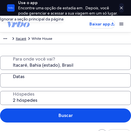
Use o app
Encontre uma opção de estadia em . Depois, você
pode gerenciar e acessar a sua viagem em um só lugar.
Ignorar a seção principal da página
Baixar app
Itacaré
White House
Para onde você vai?
Datas
Hóspedes
Buscar