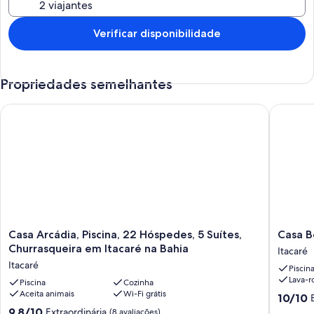
Verificar disponibilidade
Propriedades semelhantes
Casa Arcádia, Piscina, 22 Hóspedes, 5 Suítes, Churrasqueira e
Casa Bei
Casa
Casa
Casa Arcádia, Piscina, 22 Hóspedes, 5 Suítes,
Casa B
Arcádia,
Beira
Churrasqueira em Itacaré na Bahia
Itacaré
Piscina,
Mar
Itacaré
Piscin
22
-
Lava-r
Hóspedes,
Piscina
Cozinha
Praia
Aceita animais
Wi-Fi grátis
5
de
10.0
10/10
Suítes,
São
de
9.8
9,8/10
Extraordinária
(8 avaliações)