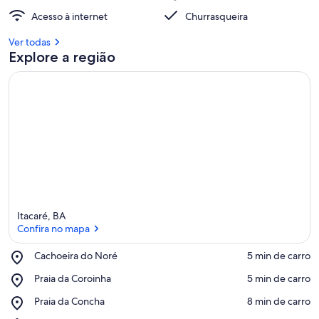
Acesso à internet
Churrasqueira
Ver todas
Explore a região
Itacaré, BA
Confira no mapa
Place,
Cachoeira do Noré
‪5 min de carro‬
Cachoeira
Confira no mapa
Place,
Praia da Coroinha
‪5 min de carro‬
do
Praia
Noré
Place,
Praia da Concha
‪8 min de carro‬
da
Praia
Coroinha