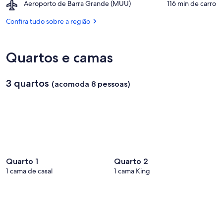
Airport,
Aeroporto de Barra Grande (MUU)
‪116 min de carro‬
da
Aeroporto
Concha
de
Confira tudo sobre a região
Barra
Grande
(MUU)
Quartos e camas
3 quartos
(acomoda 8 pessoas)
Quarto 1
Quarto 2
1 cama de casal
1 cama King