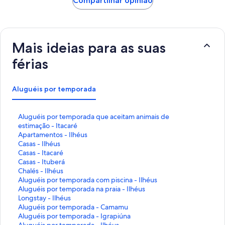
Compartilhar opinião
Mais ideias para as suas
férias
Aluguéis por temporada
L
Aluguéis por temporada que aceitam animais de
i
estimação - Itacaré
n
L
Apartamentos - Ilhéus
k
i
L
Casas - Ilhéus
q
n
i
L
Casas - Itacaré
u
k
n
i
L
Casas - Ituberá
e
q
k
n
i
L
Chalés - Ilhéus
a
u
q
k
n
i
L
Aluguéis por temporada com piscina - Ilhéus
b
e
u
q
k
n
i
L
Aluguéis por temporada na praia - Ilhéus
r
a
e
u
q
k
n
i
L
Longstay - Ilhéus
e
b
a
e
u
q
k
n
i
L
Aluguéis por temporada - Camamu
e
r
b
a
e
u
q
k
n
i
L
Aluguéis por temporada - Igrapiúna
s
e
r
b
a
e
u
q
k
n
i
L
Aluguéis por temporada - Ilhéus