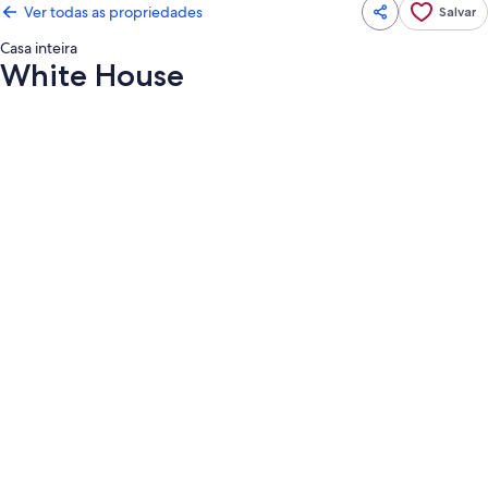
Ver todas as propriedades
Salvar
Casa inteira
White House
Galeria
de
fotos
de
White