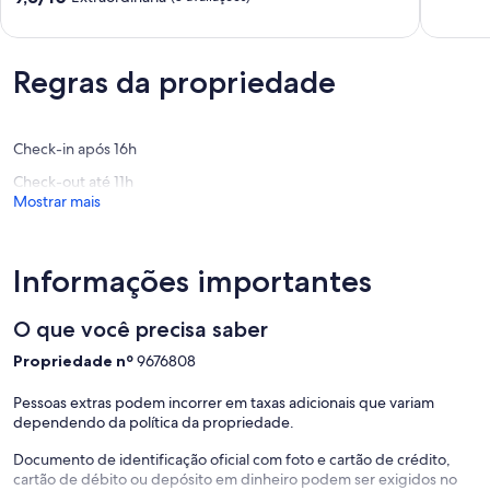
Churrasqueira
José
10,
de
em
e
Extraord
10,
Itacaré
Prainha
(4
Extraordinária,
na
Itacaré
avaliaçõ
(8
Regras da propriedade
Bahia
avaliações)
Itacaré
Check-in após 16h
Check-out até 11h
Mostrar mais
Informações importantes
O que você precisa saber
Propriedade nº
9676808
Pessoas extras podem incorrer em taxas adicionais que variam
dependendo da política da propriedade.
Documento de identificação oficial com foto e cartão de crédito,
cartão de débito ou depósito em dinheiro podem ser exigidos no