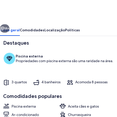
House
erior
Próximo
18+
Visão geral
Comodidades
Localização
Políticas
Destaques
Piscina externa
Propriedades com piscina externa são uma raridade na área.
3 quartos
4 banheiros
Acomoda 8 pessoas
Piscina
Comodidades populares
Piscina externa
Aceita cães e gatos
Ar-condicionado
Churrasqueira