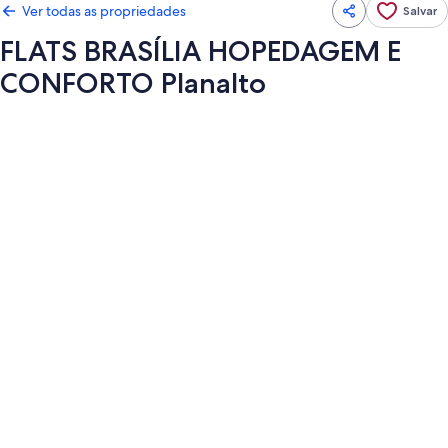
Ver todas as propriedades
Salvar
FLATS BRASÍLIA HOPEDAGEM E
CONFORTO Planalto
Galeria
de
fotos
de