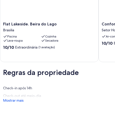
Flat
Confort
Flat Lakeside. Beira do Lago
Confor
Lakeside.
minimali
Brasilia
Setor Ho
Beira
Setor
Piscina
Cozinha
Ar-co
do
Hoteleir
Lava-roupa
Secadora
Lago
Norte
10.0
10/10
Brasilia
10.0
10/10
Extraordinária
de
(1 avaliação)
de
10,
10,
Extraord
Extraordinária,
(1
(1
avaliaçã
avaliação)
Regras da propriedade
Check-in após 14h
Check-out até meio-dia
Mostrar mais