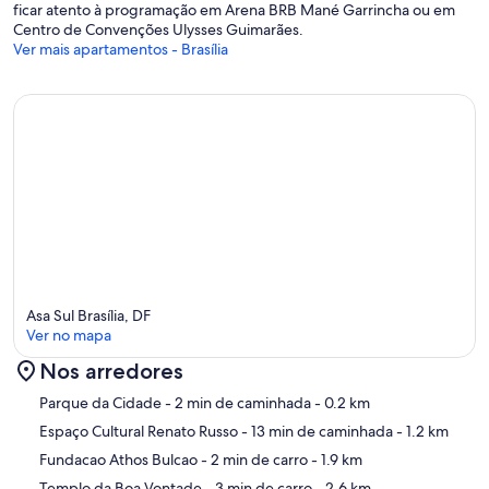
ficar atento à programação em Arena BRB Mané Garrincha ou em
Centro de Convenções Ulysses Guimarães.
Ver mais apartamentos - Brasília
Asa Sul Brasília, DF
Ver no mapa
Nos arredores
Mapa
Parque da Cidade
- 2 min de caminhada
- 0.2 km
Espaço Cultural Renato Russo
- 13 min de caminhada
- 1.2 km
Fundacao Athos Bulcao
- 2 min de carro
- 1.9 km
Templo da Boa Vontade
- 3 min de carro
- 2.6 km