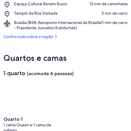
Confira no mapa
Place,
Espaço Cultural Renato Russo
‪13 min de caminhada‬
da
Espaço
Cidade
Place,
Templo da Boa Vontade
‪3 min de carro‬
Cultural
Templo
Renato
Airport,
Brasília (BSB-Aeroporto Internacional de Brasília
‪11 min de carro‬
da
Russo
Brasília
- Presidente Juscelino Kubitschek)
Boa
(BSB-
Vontade
Confira tudo sobre a região
Aeroporto
Internacional
de
Brasília
Quartos e camas
-
Presidente
Juscelino
1 quarto
(acomoda 4 pessoas)
Kubitschek)
Quarto 1
1 cama Queen e 1 cama de
solteiro