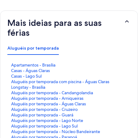
Mais ideias para as suas
férias
Aluguéis por temporada
L
Apartamentos - Brasília
i
L
Casas - Águas Claras
n
i
L
Casas - Lago Sul
k
n
i
L
Aluguéis por temporada com piscina - Águas Claras
q
k
n
i
L
Longstay - Brasília
u
q
k
n
i
L
Aluguéis por temporada - Candangolandia
e
u
q
k
n
i
L
Aluguéis por temporada - Arniqueiras
a
e
u
q
k
n
i
L
Aluguéis por temporada - Águas Claras
b
a
e
u
q
k
n
i
L
Aluguéis por temporada - Cruzeiro
r
b
a
e
u
q
k
n
i
L
Aluguéis por temporada - Guará
e
r
b
a
e
u
q
k
n
i
L
Aluguéis por temporada - Lago Norte
e
e
r
b
a
e
u
q
k
n
i
L
Aluguéis por temporada - Lago Sul
s
e
e
r
b
a
e
u
q
k
n
i
L
Aluguéis por temporada - Núcleo Bandeirante
t
s
e
e
r
b
a
e
u
q
k
n
i
L
Aluguéis por temporada - Paranoá