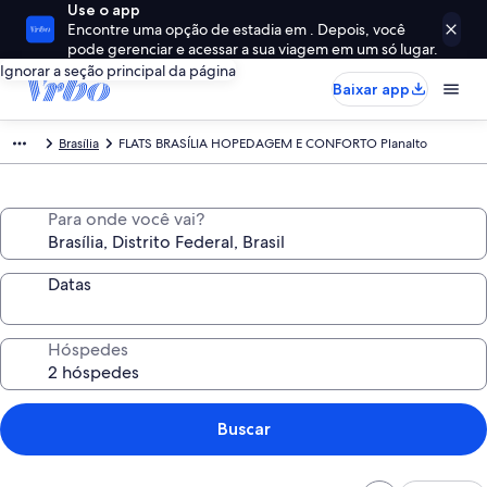
Use o app
Encontre uma opção de estadia em . Depois, você
pode gerenciar e acessar a sua viagem em um só lugar.
Ignorar a seção principal da página
Baixar app
Brasília
FLATS BRASÍLIA HOPEDAGEM E CONFORTO Planalto
Para onde você vai?
Datas
Hóspedes
Buscar