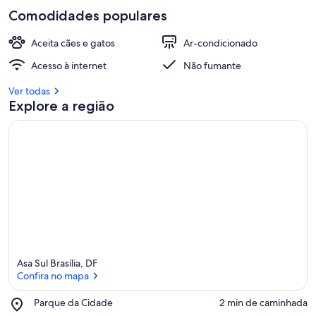
Comodidades populares
Aceita cães e gatos
Ar-condicionado
Acesso à internet
Não fumante
Ver todas
Explore a região
Asa Sul Brasília, DF
Confira no mapa
Place,
Parque da Cidade
‪2 min de caminhada‬
Parque