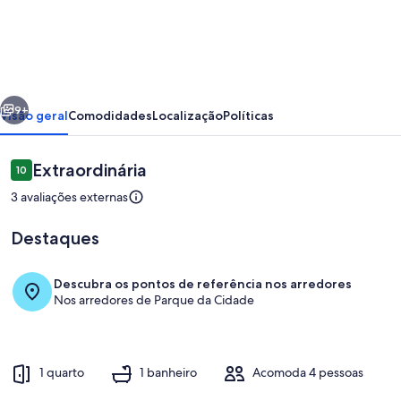
FLATS
BRASÍLIA
HOPEDAGEM
E
erior
Próximo
CONFORTO
9+
Visão geral
Comodidades
Localização
Políticas
Planalto
Avaliações
Extraordinária
10
10 de 10
3 avaliações externas
Destaques
Descubra os pontos de referência nos arredores
Nos arredores de Parque da Cidade
Quarto
1 quarto
1 banheiro
Acomoda 4 pessoas