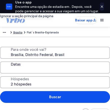
Use o app
Encontre uma opção de estadia em . Depois, você
pode gerenciar e acessar a sua viagem em um só lugar.
Ignorar a seção principal da página
Baixar app
Brasília
Flat´s Brasília-Esplanada
Para onde você vai?
Datas
Hóspedes
Buscar