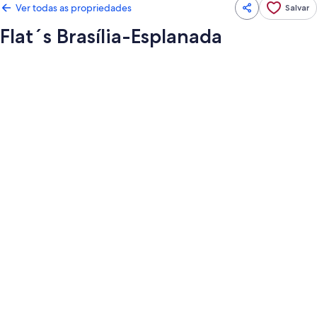
Ver todas as propriedades
Salvar
Flat´s Brasília-Esplanada
Galeria
de
fotos
de
Flat