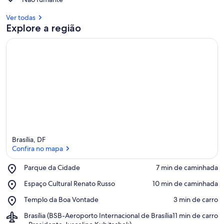
Ver todas
Explore a região
Brasília, DF
Confira no mapa
Place,
Parque da Cidade
‪7 min de caminhada‬
Parque
Confira no mapa
Place,
Espaço Cultural Renato Russo
‪10 min de caminhada‬
da
Espaço
Cidade
Place,
Templo da Boa Vontade
‪3 min de carro‬
Cultural
Templo
Renato
Airport,
Brasília (BSB-Aeroporto Internacional de Brasília
‪11 min de carro‬
da
Russo
Brasília