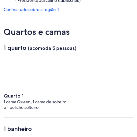
- Presidente Juscelino Kubitschek)
Boa
(BSB-
Vontade
Confira tudo sobre a região
Aeroporto
Internacional
de
Brasília
Quartos e camas
-
Presidente
Juscelino
1 quarto
(acomoda 5 pessoas)
Kubitschek)
Quarto 1
1 cama Queen, 1 cama de solteiro
e 1 beliche solteiro
1 banheiro