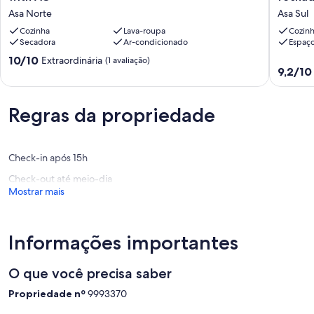
bedroom
em
Asa Norte
Asa Sul
apartment
um<br>
in
Cozinha
Lava-roupa
Condom
Cozin
Secadora
Ar-condicionado
Espaço
lovely
fechado
Brasília
Asa
10.0
10/10
Extraordinária
(1 avaliação)
with
Sul
9.2
9,2/10
de
AC
de
10,
Asa
10,
Extraordinária,
Norte
Maravilh
(1
Regras da propriedade
(5
avaliação)
avaliaçõ
Check-in após 15h
Check-out até meio-dia
Mostrar mais
Informações importantes
O que você precisa saber
Propriedade nº
9993370