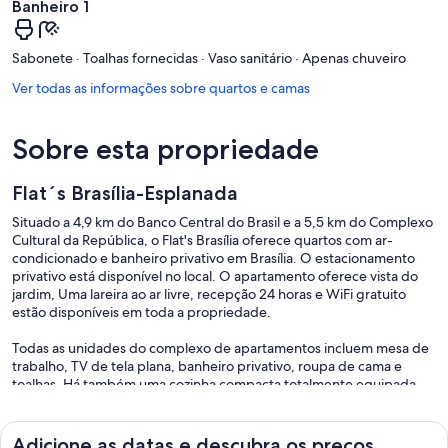
Banheiro 1
Sabonete · Toalhas fornecidas · Vaso sanitário · Apenas chuveiro
Ver todas as informações sobre quartos e camas
Sobre esta propriedade
Flat´s Brasília-Esplanada
Situado a 4,9 km do Banco Central do Brasil e a 5,5 km do Complexo
Cultural da República, o Flat's Brasília oferece quartos com ar-
condicionado e banheiro privativo em Brasília. O estacionamento
privativo está disponível no local. O apartamento oferece vista do
jardim, Uma lareira ao ar livre, recepção 24 horas e WiFi gratuito
estão disponíveis em toda a propriedade.
Todas as unidades do complexo de apartamentos incluem mesa de
trabalho, TV de tela plana, banheiro privativo, roupa de cama e
toalhas. Há também uma cozinha compacta totalmente equipada
com micro-ondas, geladeira e fogão. Todas as unidades incluem
utensílios de cozinha.
Adicione as datas e descubra os preços