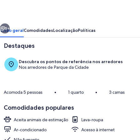
´s
Brasília-
Esplanada
erior
Próximo
5+
Visão geral
Comodidades
Localização
Políticas
Destaques
Descubra os pontos de referência nos arredores
Nos arredores de Parque da Cidade
Acomoda 5 pessoas
•
1 quarto
•
3 camas
Quarto
Comodidades populares
Aceita animais de estimação
Lava-roupa
Ar-condicionado
Acesso à internet
Não fumante