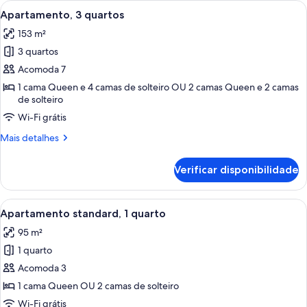
Carrega
Quarto de hotel moderno com uma cam
6
quartos
Apartamento, 3 quartos
todas
153 m²
as
3 quartos
fotos
de
Acomoda 7
Apartamento,
1 cama Queen e 4 camas de solteiro OU 2 camas Queen e 2 camas
de solteiro
3
quartos
Wi-Fi grátis
Mais
Mais detalhes
detalhes
de
Verificar disponibilidade
Apartamento,
3
quartos
Carrega
Quarto de hotel com duas camas, uma 
8
Apartamento standard, 1 quarto
todas
95 m²
as
1 quarto
fotos
de
Acomoda 3
Apartamento
1 cama Queen OU 2 camas de solteiro
standard,
Wi-Fi grátis