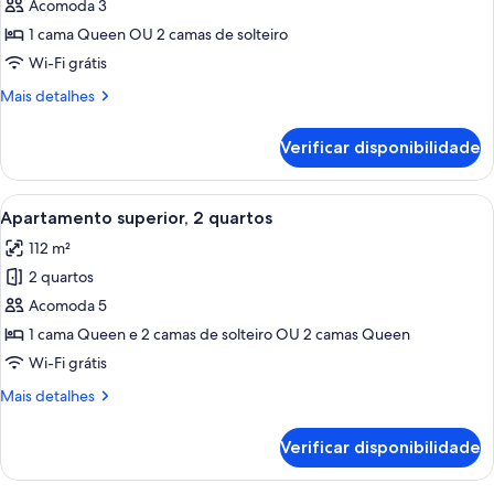
de
Acomoda 3
Apartamento
1 cama Queen OU 2 camas de solteiro
superior,
Wi-Fi grátis
1
Mais
Mais detalhes
quarto
detalhes
de
Verificar disponibilidade
Apartamento
superior,
1
Carrega
Uma sala de estar moderna com um sof
9
quarto
Apartamento superior, 2 quartos
todas
112 m²
as
2 quartos
fotos
de
Acomoda 5
Apartamento
1 cama Queen e 2 camas de solteiro OU 2 camas Queen
superior,
Wi-Fi grátis
2
Mais
Mais detalhes
quartos
detalhes
de
Verificar disponibilidade
Apartamento
superior,
2