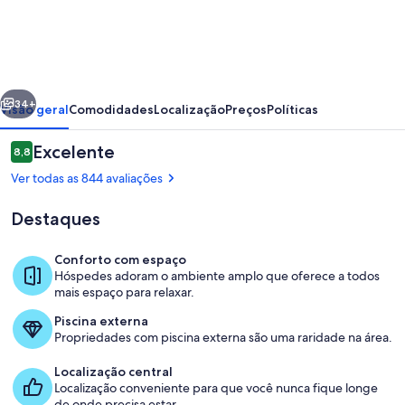
Coral
Sands
Resort
erior
Próximo
34+
Visão geral
Comodidades
Localização
Preços
Políticas
Avaliações
Excelente
8,8
8,8 de 10
Ver todas as 844 avaliações
Destaques
Conforto com espaço
Hóspedes adoram o ambiente amplo que oferece a todos
mais espaço para relaxar.
Fachada
Piscina externa
Propriedades com piscina externa são uma raridade na área.
Localização central
Localização conveniente para que você nunca fique longe
de onde precisa estar.