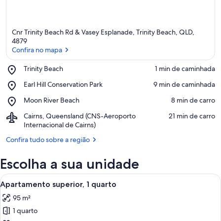
Cnr Trinity Beach Rd & Vasey Esplanade, Trinity Beach, QLD,
4879
Confira no mapa
Place,
Trinity Beach
‪1 min de caminhada‬
Confira no mapa
Trinity
Place,
Earl Hill Conservation Park
‪9 min de caminhada‬
Beach
Earl
Place,
Moon River Beach
‪8 min de carro‬
Hill
Moon
Conservation
Airport,
Cairns, Queensland (CNS-Aeroporto
‪21 min de carro‬
River
Park
Cairns,
Internacional de Cairns)
Beach
Queensland
Confira tudo sobre a região
(CNS-
Aeroporto
Escolha a sua unidade
Internacional
de
Carrega
Cairns)
Uma sala de estar moderna com um sof
9
Apartamento superior, 1 quarto
todas
95 m²
as
1 quarto
fotos