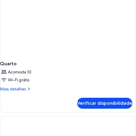
Quarto
Acomoda 10
Wi-Fi grátis
Mais
Mais detalhes
detalhes
de
Verificar disponibilidade
Quarto