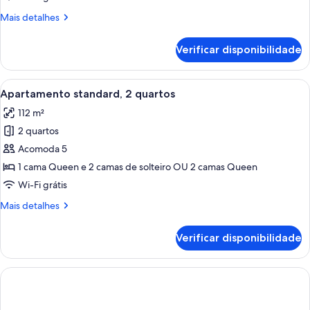
1
Mais
Mais detalhes
quarto
detalhes
de
Verificar disponibilidade
Apartamento
standard,
1
Carrega
Quarto de hotel com duas camas, uma 
6
quarto
Apartamento standard, 2 quartos
todas
112 m²
as
2 quartos
fotos
de
Acomoda 5
Apartamento
1 cama Queen e 2 camas de solteiro OU 2 camas Queen
standard,
Wi-Fi grátis
2
Mais
Mais detalhes
quartos
detalhes
de
Verificar disponibilidade
Apartamento
standard,
2
quartos