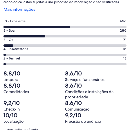
cronológica, estão sujeitas a um processo de moderação e são verificadas.
Abre
Mais informações
em
uma
Nota
10 - Excelente
456
nova
10
janela
Nota
8 - Boa
286
-
8
Excelente.
Nota
6 - Ok
71
-
456
6
Boa.
Nota
4 - Insatisfatória
18
de
-
286
4
844
Ok.
Nota
2 - Terrível
13
de
-
avaliações
71
2
844
Insatisfatória.
de
-
8,8/10
8,6/10
avaliações
18
844
Terrível.
de
Limpeza
Serviço e funcionários
avaliações
13
8,8/10
8,6/10
844
de
avaliações
Comodidades
Condições e instalações da
844
propriedade
avaliações
9,2/10
8,6/10
Check-in
Comunicação
10/10
9,2/10
Localização
Precisão do anúncio
Avaliações
Avaliação verificada