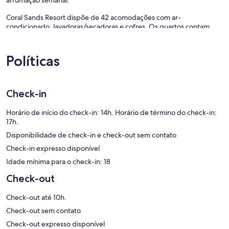
arrumação semanal.
Coral Sands Resort dispõe de 42 acomodações com ar-
condicionado, lavadoras/secadoras e cofres. Os quartos contam
com varandas. Todas as acomodações foram individualmente
decoradas e mobiliadas. Este apart-hotel 4,5 estrelas possui
acomodações com cozinhas com Geladeira/freezer grandes,
Políticas
cooktops, micro-ondas e áreas para refeições separadas. Os
banheiros possuem chuveiro/banheira combinados, produtos de
toalete de cortesia e secadores de cabelo.
Este apart-hotel em Cairns dispõe de Wi-Fi grátis, com velocidade
Check-in
de 25 Mbps ou mais.As TVs LCD de 40 polegadas possuem canais
digitais. Os quartos também apresentam cafeteiras/chaleiras e
Horário de início do check-in: 14h. Horário de término do check-in:
17h.
ferros/tábuas de passar roupa. O serviço de limpeza é fornecido
semanalmente.
Disponibilidade de check-in e check-out sem contato
Check-in expresso disponível
As instalações recreativas oferecidas por apart-hotel incluem uma
piscina externa.
Idade mínima para o check-in: 18
Check-out
Check-out até 10h.
Check-out sem contato
Check-out expresso disponível