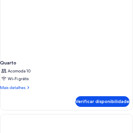
Quarto
Acomoda 10
Wi-Fi grátis
Mais
Mais detalhes
detalhes
de
Verificar disponibilidade
Quarto