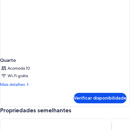
Quarto
Acomoda 10
Wi-Fi grátis
Mais
Mais detalhes
detalhes
de
Verificar disponibilidade
Quarto
Propriedades semelhantes
Stunning Apartment Right In Front Of The Beach!
3BR Wate