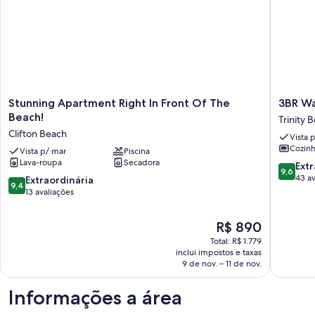
Stunning
3BR
Stunning Apartment Right In Front Of The
3BR Wa
Apartment
Waterfr
Beach!
Trinity 
Right
"The
Clifton Beach
Vista 
In
Beach
Cozin
Front
Vista p/ mar
Piscina
House"
Lava-roupa
Secadora
Of
-
9.6
Extr
9,6
The
WIFI
de
43 av
9.4
Extraordinária
9,4
Beach!
Trinity
10,
de
13 avaliações
Clifton
Beach
Extraord
10,
Beach
43
Extraordinária,
O
R$ 890
avaliaçõ
13
preço
Total: R$ 1.779
avaliações
é
inclui impostos e taxas
de
9 de nov. – 11 de nov.
R$ 890
Informações a área