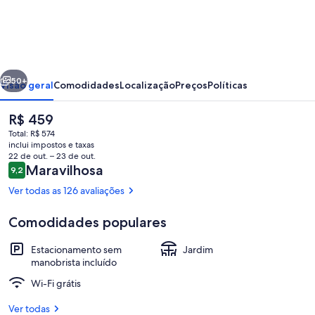
Go
Sleep
Bredehus
erior
Próximo
50+
Visão geral
Comodidades
Localização
Preços
Políticas
O
R$ 459
preço
Total: R$ 574
atual
inclui impostos e taxas
é
22 de out. – 23 de out.
R$ 459
Avaliações
Maravilhosa
9,2
9,2 de 10
Ver todas as 126 avaliações
Comodidades populares
Fachada
Estacionamento sem
Jardim
manobrista incluído
Wi-Fi grátis
Ver todas