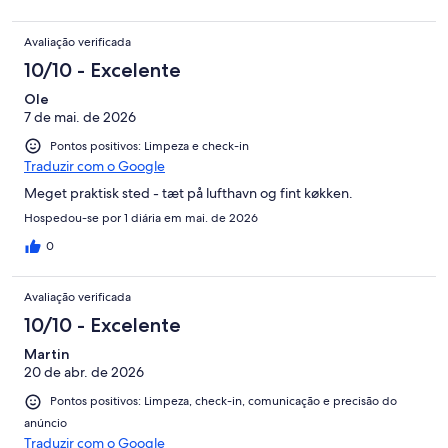
doors and windows closed, another plus. Heated bathroom
floor was also a positive, especially after cold shower. Had we
Avaliação verificada
been expecting a motel we would have been more impressed,
but were led to believe this was a hotel. It was not.
10/10 - Excelente
Ole
7 de mai. de 2026
Pontos positivos: Limpeza e check-in
Traduzir com o Google
Meget praktisk sted - tæt på lufthavn og fint køkken.
Hospedou-se por 1 diária em mai. de 2026
0
Avaliação verificada
10/10 - Excelente
Martin
20 de abr. de 2026
Pontos positivos: Limpeza, check-in, comunicação e precisão do
anúncio
Traduzir com o Google