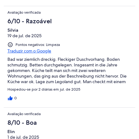
Billund.
Avaliação verificada
6/10 - Razoável
Silvia
19 de jul. de 2025
Pontos negativos: Limpeza
Traduzir com o Google
Bad war ziemlich dreckig. Fleckiger Duschvorhang. Boden
schmutzig. Betten durchgelegen. Insgesamt in die Jahre
gekommen. Küche teilt man sich mit zwei weiteren
Wohnungen, das ging aus der Beschreibung nicht hervor. Die
Küche war ok. Lage zum Legoland gut. Man checkt mit einem
Code ein. Das ist ok. Das Hochbett verfügt über keine Leiter.
Hospedou-se por 2 diárias em jul. de 2025
0
Avaliação verificada
8/10 - Boa
Elin
1 de jul. de 2025