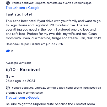
Pontos positivos: Limpeza, conforto do quarto e comunicação
Traduzir com o Google
Fantistic Hotel
This is the best hotel if you drive with your family and want to go
to Lego House and Legoland. 20 minutes drive. There is
everything you need in the room. I ordered one big bed and
one sofa bed. Prefect for my two kids, my wife and me. Clean
room with Oven, diskmachine, fridge and freeze. Pan, disk, folks
and knifves....It is a complete kitchen!!Hot water. Smart TV with
Hospedou-se por 2 diárias em jun. de 2025
wifi. Check in automatically with code. I love the room so much.
And the price is is definitely worth it.
0
Avaliação verificada
6/10 - Razoável
Gary
26 de ago. de 2024
Pontos positivos: Limpeza, comodidades, condições e instalações da
propriedade e comunicação
Traduzir com o Google
Be sure to get the Superior suite because the Comfort room