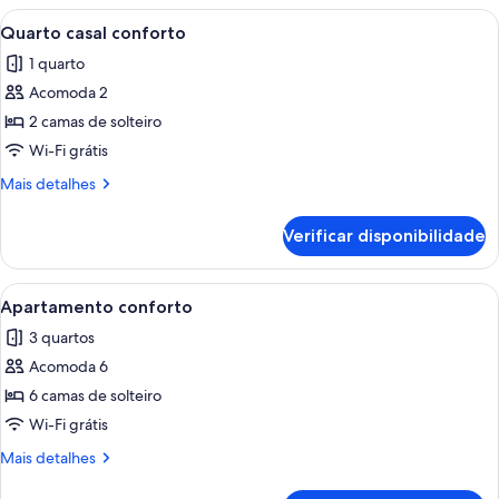
urbano
Carrega
Quarto de hotel moderno com uma cam
5
Quarto casal conforto
todas
1 quarto
as
Acomoda 2
fotos
de
2 camas de solteiro
Quarto
Wi-Fi grátis
casal
Mais
Mais detalhes
conforto
detalhes
de
Verificar disponibilidade
Quarto
casal
conforto
Carrega
Quarto pequeno e limpo, com duas cama
5
Apartamento conforto
todas
3 quartos
as
Acomoda 6
fotos
de
6 camas de solteiro
Apartamento
Wi-Fi grátis
conforto
Mais
Mais detalhes
detalhes
de