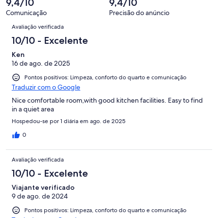
9,4/10
9,4/10
Comunicação
Precisão do anúncio
Avaliações
Avaliação verificada
10/10 - Excelente
Ken
16 de ago. de 2025
Pontos positivos: Limpeza, conforto do quarto e comunicação
Traduzir com o Google
Nice comfortable room,with good kitchen facilities. Easy to find
in a quiet area
Hospedou-se por 1 diária em ago. de 2025
0
Avaliação verificada
10/10 - Excelente
Viajante verificado
9 de ago. de 2024
Pontos positivos: Limpeza, conforto do quarto e comunicação