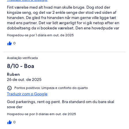
Fint værelse med alt hvad man skulle bruge. Dog stod der
kingsize seng, og det var 2 enkle senge der stod ved siden af
hinanden. De gled fra hinanden når man gerne ville ligge tæt
med ens partner. Det var lidt ærgerligt for vi gik netop efter en
dobbeltseng da vi bookede værelset. Den ene hovedpude var
ikke så lækker at kigge på når man tog betrækket af, men ellers
Hospedou-se por 1 diária em out. de 2025
var alt fint og vi var overrasket over køkken med både ovn,
kogeplade, køleskab og opvaskemaskine. Alt i alt et dejligt sted,
0
som ville være perfekt til håndværker m.m
Avaliação verificada
8/10 - Boa
Ruben
26 de out. de 2025
Pontos positivos: Limpeza e conforto do quarto
Traduzir com o Google
God parkerings, rent og pent. Bra standard om du bare skal
sove der
Hospedou-se por 3 diárias em out. de 2025
0