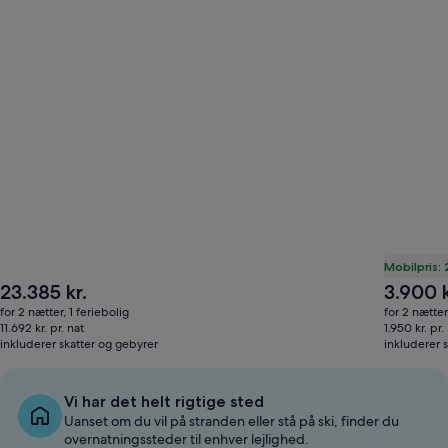
Mobilpris: 
Prisen
Prisen
23.385 kr.
3.900 k
er
er
for 2 nætter, 1 feriebolig
for 2 nætter
23.385 kr.
3.900 kr.
11.692 kr. pr. nat
1.950 kr. pr.
inkluderer skatter og gebyrer
inkluderer 
Vi har det helt rigtige sted
Uanset om du vil på stranden eller stå på ski, finder du
overnatningssteder til enhver lejlighed.