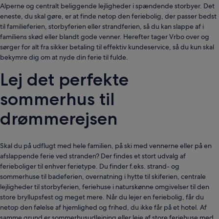
Alperne og centralt beliggende lejligheder i spændende storbyer. Det
eneste, du skal gøre, er at finde netop den feriebolig, der passer bedst
til familieferien, storbyferien eller strandferien, så du kan slappe af i
familiens skød eller blandt gode venner. Herefter tager Vrbo over og
sørger for alt fra sikker betaling til effektiv kundeservice, så du kun skal
bekymre dig om at nyde din ferie til fulde.
Lej det perfekte
sommerhus til
drømmerejsen
Skal du på udflugt med hele familien, på ski med vennerne eller på en
afslappende ferie ved stranden? Der findes et stort udvalg af
ferieboliger til enhver ferietype. Du finder f.eks. strand- og
sommerhuse til badeferien, overnatning i hytte til skiferien, centrale
lejligheder til storbyferien, feriehuse i naturskønne omgivelser til den
store bryllupsfest og meget mere. Når du lejer en feriebolig, får du
netop den følelse af hjemlighed og frihed, du ikke får på et hotel. Af
samme grund er sommerhusudlejning eller leje af store feriehuse med