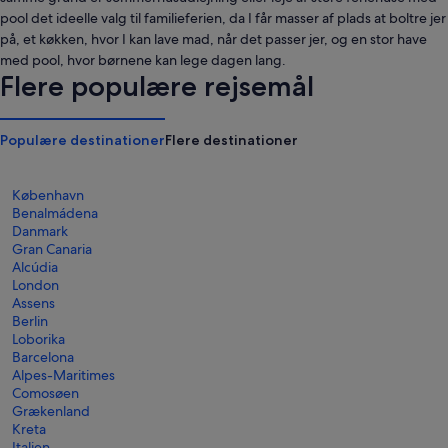
pool det ideelle valg til familieferien, da I får masser af plads at boltre jer
på, et køkken, hvor I kan lave mad, når det passer jer, og en stor have
med pool, hvor børnene kan lege dagen lang.
Flere populære rejsemål
Populære destinationer
Flere destinationer
København
Benalmádena
Danmark
Gran Canaria
Alcúdia
London
Assens
Berlin
Loborika
Barcelona
Alpes-Maritimes
Comosøen
Grækenland
Kreta
Italien