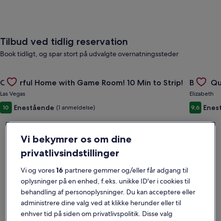
Tilbud ved tidlig reservation
Book tidligt, og spar stort på udvalgte overnatningssteder
Gallery
Se tilbud for Cheerful Home with Game Room! 10 Min to Stri
Gallery
Se tilbu
Cheerful Home with Game Room! 10 Min to Strip!
Boho Qu
Carousel
Carous
Las Vegas
Elizabeth
Enestående
Enes
10
(1 anmeldelse)
9,6
Vi bekymrer os om dine
privatlivsindstillinger
Vi og vores
16
partnere gemmer og/eller får adgang til
oplysninger på en enhed, f.eks. unikke ID'er i cookies til
behandling af personoplysninger. Du kan acceptere eller
administrere dine valg ved at klikke herunder eller til
enhver tid på siden om privatlivspolitik. Disse valg