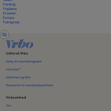
Frankrig
Frigiliana
Kroatien
Europa
Fuengirola
Chatvindue
Udforsk Vrbo
Udlej dit overnatningssted
VrboCare™
Sikkerhed og tillid
Ressourcer for samarbejdspartnere
Virksomhed
Om