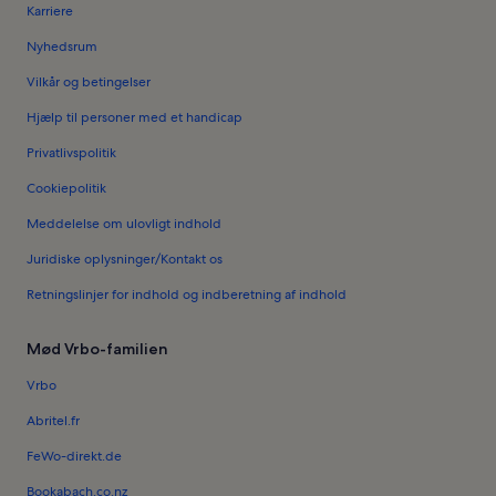
Karriere
Nyhedsrum
Vilkår og betingelser
Hjælp til personer med et handicap
Privatlivspolitik
Cookiepolitik
Meddelelse om ulovligt indhold
Juridiske oplysninger/Kontakt os
Retningslinjer for indhold og indberetning af indhold
Mød Vrbo-familien
Vrbo
Abritel.fr
FeWo-direkt.de
Bookabach.co.nz