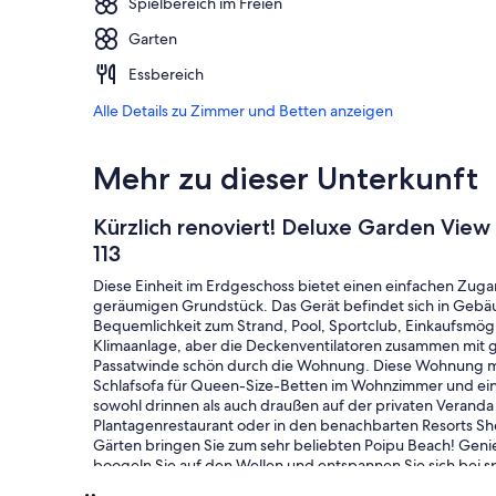
Spielbereich im Freien
Garten
Essbereich
Alle Details zu Zimmer und Betten anzeigen
Mehr zu dieser Unterkunft
Kürzlich renoviert! Deluxe Garden View
113
Diese Einheit im Erdgeschoss bietet einen einfachen Zu
geräumigen Grundstück. Das Gerät befindet sich in Gebäud
Bequemlichkeit zum Strand, Pool, Sportclub, Einkaufsmögl
Klimaanlage, aber die Deckenventilatoren zusammen mit g
Passatwinde schön durch die Wohnung. Diese Wohnung mit 
Schlafsofa für Queen-Size-Betten im Wohnzimmer und ein 
sowohl drinnen als auch draußen auf der privaten Veranda
Plantagenrestaurant oder in den benachbarten Resorts Sh
Gärten bringen Sie zum sehr beliebten Poipu Beach! Genie
boogeln Sie auf den Wellen und entspannen Sie sich bei 
Golfschlägersätze, Jack Nicklaus für Herren und Wilson fü