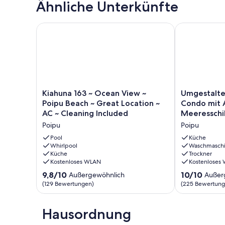
Ähnliche Unterkünfte
Boards, Sonnenschirme und Liegestühle, Kühler und versc
der Sonne zu haben!
Kiahuna 163 ~ Ocean View ~ Poipu Beach ~ Great Loc
Umgestaltete
Kiahuna
Umgestaltete
Kiahuna 163 ~ Ocean View ~
Umgestalte
163
Ocean
Poipu Beach ~ Great Location ~
Condo mit 
~
Front
AC ~ Cleaning Included
Meeresschi
Ocean
Condo
Lanai zu se
Poipu
Poipu
View
mit
~
AC,
Pool
Küche
Poipu
Whirlpool
Meeresschild
Waschmasch
Küche
Trockner
Beach
aus
Kostenloses WLAN
Kostenloses
~
unserem
Great
Lanai
9.8
10.0
9,8/10
10/10
Außergewöhnlich
Außer
Location
zu
von
von
(129 Bewertungen)
(225 Bewertung
~
sehen
10,
10,
AC
Poipu
Außergewöhnlich,
Außergewöhnl
~
(129
Hausordnung
(225
Cleaning
Bewertungen)
Bewertungen