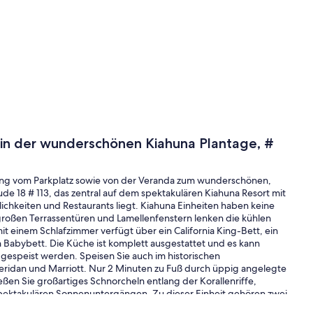
 in der wunderschönen Kiahuna Plantage, #
gang vom Parkplatz sowie von der Veranda zum wunderschönen,
e 18 # 113, das zentral auf dem spektakulären Kiahuna Resort mit
ichkeiten und Restaurants liegt. Kiahuna Einheiten haben keine
roßen Terrassentüren und Lamellenfenstern lenken die kühlen
einem Schlafzimmer verfügt über ein California King-Bett, ein
Babybett. Die Küche ist komplett ausgestattet und es kann
 gespeist werden. Speisen Sie auch im historischen
eridan und Marriott. Nur 2 Minuten zu Fuß durch üppig angelegte
ßen Sie großartiges Schnorcheln entlang der Korallenriffe,
spektakulären Sonnenuntergängen. Zu dieser Einheit gehören zwei
r Damen, beide für Rechtshänder. Ebenfalls enthalten sind Boogie