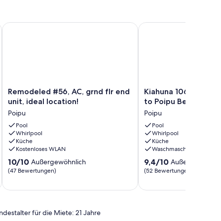
Lanai zu sehen
ach. Unit 46 Nice Ground Floor End Unit, AC
Remodeled #56, AC, grnd flr end unit, ideal location!
Kiahuna 106 – Ocean Vi
Remodeled
Kiahuna
Remodeled #56, AC, grnd flr end
Kiahuna 106 – Ocean
#56,
106
unit, ideal location!
to Poipu Beach
AC,
–
Poipu
Poipu
grnd
Ocean
flr
Pool
View,
Pool
Whirlpool
Whirlpool
end
Close
Küche
Küche
unit,
to
Kostenloses WLAN
Waschmaschine
ideal
Poipu
10.0
9.4
location!
10/10
Beach
9,4/10
Außergewöhnlich
Außergewöhnli
von
von
Poipu
Poipu
(47 Bewertungen)
(52 Bewertungen)
10,
10,
Außergewöhnlich,
Außergewöhnlich,
(47
(52
Bewertungen)
Bewertungen)
ndestalter für die Miete: 21 Jahre