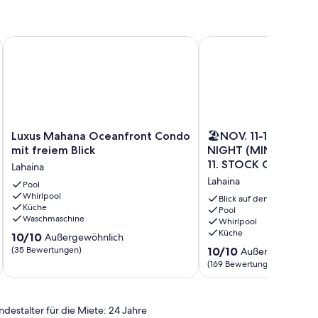
4 by KBM
rand von Kaanapali
Luxus Mahana Oceanfront Condo mit freiem Blick
🏖NOV. 11-18 SPECIAL,
Luxus
🏖
Luxus Mahana Oceanfront Condo
🏖NOV. 11-18 SPECIAL
Mahana
NOV.
mit freiem Blick
NIGHT (MINDESTENS
Oceanfront
11-
11. STOCK OCEAN VI
Lahaina
Condo
18
Lahaina
mit
Pool
SPECIAL,
Whirlpool
freiem
$
Blick auf den Ozean
Küche
Blick
310
Pool
Waschmaschine
Whirlpool
Lahaina
/
Küche
10.0
10/10
NIGHT
Außergewöhnlich
von
(MINDESTENS
10.0
(35 Bewertungen)
10/10
Außergewöhnlic
10,
7
von
(169 Bewertungen)
Außergewöhnlich,
NÄCHTE)
10,
(35
11.
Außergewöhnlich,
Bewertungen)
STOCK
(169
ndestalter für die Miete: 24 Jahre
OCEAN
Bewertungen)