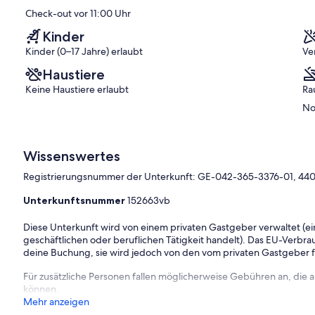
-3376-01
Check-out vor 11:00 Uhr
Kinder
 Flitterwochen, Miete durch Inhaber, Maui, Maui-Miete,
Kinder (0–17 Jahre) erlaubt
Ve
Haustiere
Keine Haustiere erlaubt
Ra
No
Wissenswertes
Registrierungsnummer der Unterkunft: GE-042-365-3376-01, 44
Unterkunftsnummer
152663vb
Diese Unterkunft wird von einem privaten Gastgeber verwaltet (ein
geschäftlichen oder beruflichen Tätigkeit handelt). Das EU-Verbrauc
deine Buchung, sie wird jedoch von den vom privaten Gastgeber
Für zusätzliche Personen fallen möglicherweise Gebühren an, die
können.
Mehr anzeigen