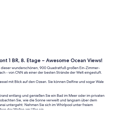
ront 1 BR, 8. Etage ~ Awesome Ocean Views!
von dieser wunderschönen, 900 Quadratfuß großen Ein-Zimmer-
ch - von CNN als einer der besten Strände der Welt eingestuft.
essel mit Blick auf den Ozean. Sie können Delfine und sogar Wale
trand entlang und genießen Sie ein Bad im Meer oder im privaten
obachten Sie, wie die Sonne verweilt und langsam über dem
anai untergeht. Nehmen Sie sich im Whirlpool unter freiem
hen der Wellen am Ufer ein.