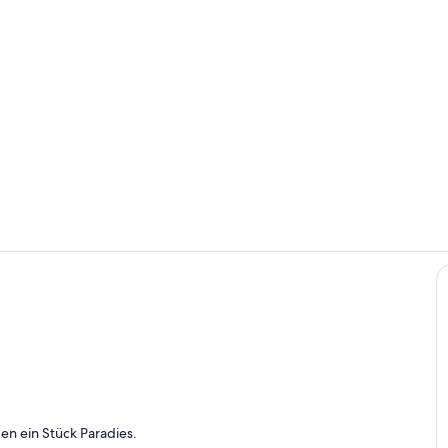
Speisen im F
Pool
n ein Stück Paradies.