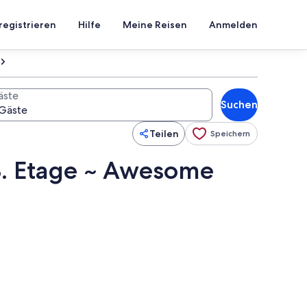
registrieren
Hilfe
Meine Reisen
Anmelden
äste
Suchen
Teilen
Speichern
 8. Etage ~ Awesome