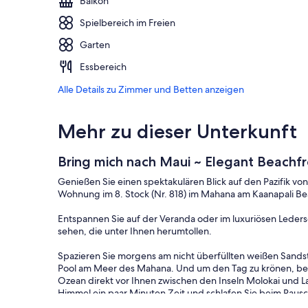
Balkon
Spielbereich im Freien
Garten
Essbereich
Alle Details zu Zimmer und Betten anzeigen
Mehr zu dieser Unterkunft
Bring mich nach Maui ~ Elegant Beachf
Genießen Sie einen spektakulären Blick auf den Pazifik 
Wohnung im 8. Stock (Nr. 818) im Mahana am Kaanapali Bea
Entspannen Sie auf der Veranda oder im luxuriösen Leders
sehen, die unter Ihnen herumtollen.
Spazieren Sie morgens am nicht überfüllten weißen Sands
Pool am Meer des Mahana. Und um den Tag zu krönen, be
Ozean direkt vor Ihnen zwischen den Inseln Molokai und L
Himmel ein paar Minuten Zeit und schlafen Sie beim Rausc