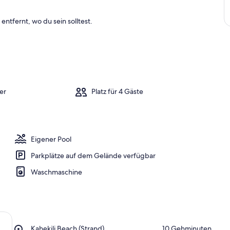
entfernt, wo du sein solltest.
er
Platz für 4 Gäste
Eigener Pool
Parkplätze auf dem Gelände verfügbar
Waschmaschine
Place,
Kahekili Beach (Strand)
‪10 Gehminuten‬