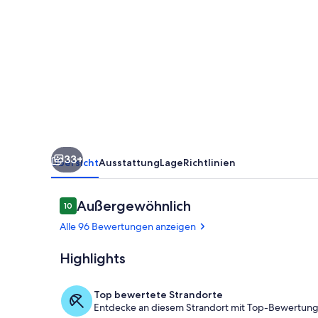
Maui
~
Elegant
Beachfront
1
BR,
8.
33+
Etage
Übersicht
Ausstattung
Lage
Richtlinien
~
Awesome
Bewertungen
Außergewöhnlich
10
10 von 10.
Ocean
Alle 96 Bewertungen anzeigen
Views!
Highlights
Zimmer
Top bewertete Strandorte
Entdecke an diesem Strandort mit Top-Bewertunge