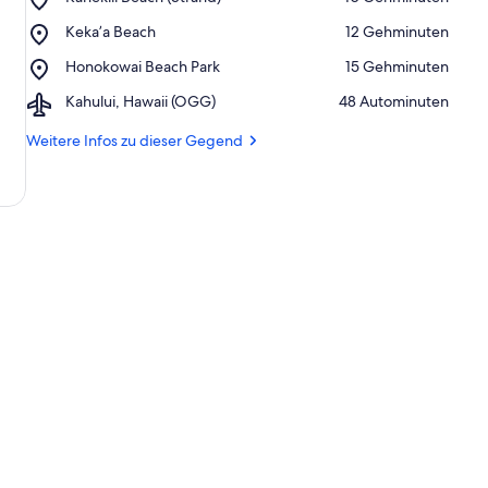
Kahekili
Place,
Keka’a Beach
‪12 Gehminuten‬
Beach
Keka’a
(Strand)
Place,
Honokowai Beach Park
‪15 Gehminuten‬
Beach
Honokowai
Airport,
Kahului, Hawaii (OGG)
‪48 Autominuten‬
Beach
Kahului,
Park
Hawaii
Weitere Infos zu dieser Gegend
(OGG)