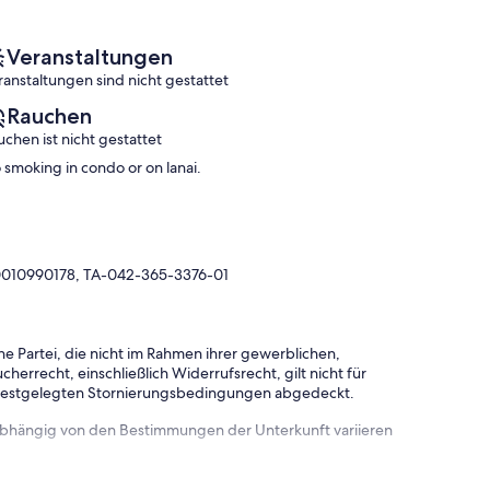
VIEW!
🌞
Lahaina
Veranstaltungen
ranstaltungen sind nicht gestattet
Rauchen
uchen ist nicht gestattet
 smoking in condo or on lanai.
0010990178, TA-042-365-3376-01
e Partei, die nicht im Rahmen ihrer gewerblichen,
herrecht, einschließlich Widerrufsrecht, gilt nicht für
 festgelegten Stornierungsbedingungen abgedeckt.
 abhängig von den Bestimmungen der Unterkunft variieren