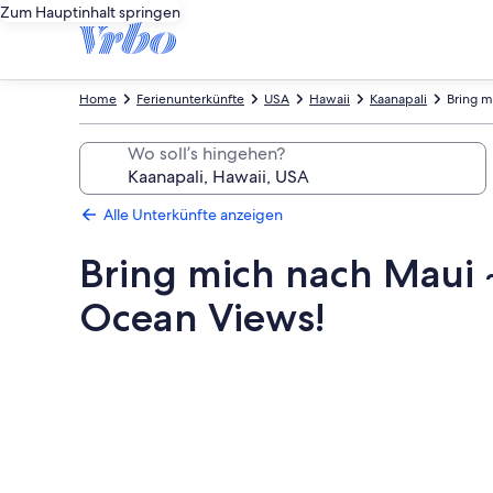
Zum Hauptinhalt springen
Home
Ferienunterkünfte
USA
Hawaii
Kaanapali
Bring m
Wo soll’s hingehen?
Alle Unterkünfte anzeigen
Bring mich nach Maui 
Ocean Views!
Fotogalerie
von
Bring
mich
nach