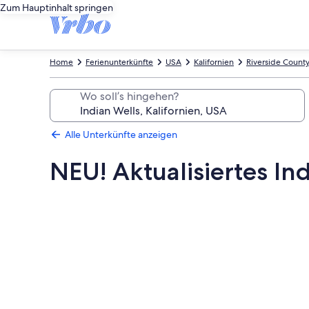
Zum Hauptinhalt springen
Home
Ferienunterkünfte
USA
Kalifornien
Riverside Count
Wo soll’s hingehen?
Alle Unterkünfte anzeigen
NEU! Aktualisiertes In
Fotogalerie
von
NEU!
Aktualisiertes
Indian
Wells