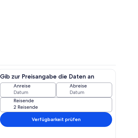
ch
Speisen
Gib zur Preisangabe die Daten an
Eigene Küche
Anreise
Abreise
Reisende
Verfügbarkeit prüfen