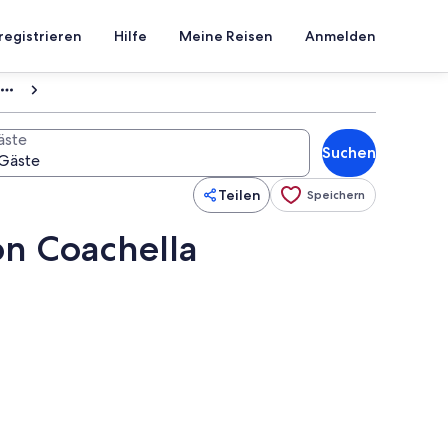
registrieren
Hilfe
Meine Reisen
Anmelden
äste
Suchen
Teilen
Speichern
on Coachella