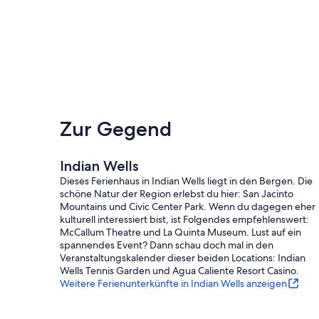
- Rauchen verboten
- Keine Haustiere erlaubt
- Keine Veranstaltungen, Partys oder große Versammlung
- Dieses Haus hat eine optionale Poolheizgebühr für zusät
- Muss mindestens 25 Jahre alt sein, um zu buchen
- Beim Check-in ist möglicherweise ein Lichtbildausweis er
- Es können zusätzliche Gebühren und Steuern anfallen
Zur Gegend
Indian Wells
Dieses Ferienhaus in Indian Wells liegt in den Bergen. Die
schöne Natur der Region erlebst du hier: San Jacinto
Mountains und Civic Center Park. Wenn du dagegen eher
kulturell interessiert bist, ist Folgendes empfehlenswert:
McCallum Theatre und La Quinta Museum. Lust auf ein
spannendes Event? Dann schau doch mal in den
Veranstaltungskalender dieser beiden Locations: Indian
Wells Tennis Garden und Agua Caliente Resort Casino.
Weitere Ferienunterkünfte in Indian Wells anzeigen