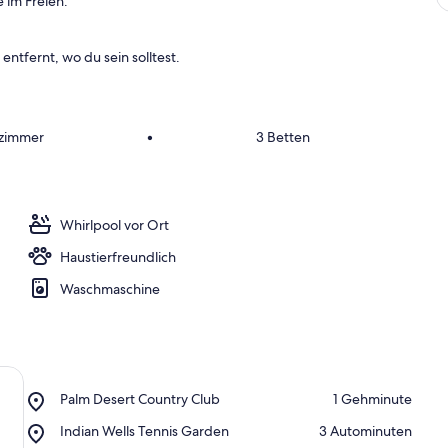
 im Freien.
entfernt, wo du sein solltest.
fzimmer
•
3 Betten
Whirlpool vor Ort
Haustierfreundlich
Waschmaschine
Place,
Palm Desert Country Club
‪1 Gehminute‬
Palm
Place,
Indian Wells Tennis Garden
‪3 Autominuten‬
Desert
Indian