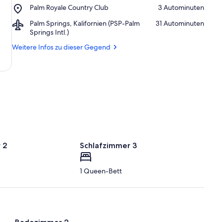
Country
Place,
Palm Royale Country Club
‪3 Autominuten‬
Wells
Club
Palm
Tennis
Airport,
Palm Springs, Kalifornien (PSP-Palm
‪31 Autominuten‬
Royale
Garden
Palm
Springs Intl.)
Country
Springs,
Club
Weitere Infos zu dieser Gegend
Kalifornien
(PSP-
Palm
Springs
Intl.)
 2
Schlafzimmer 3
1 Queen-Bett