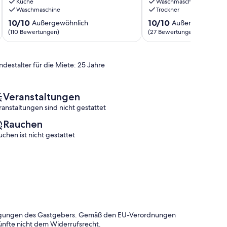
Küche
Waschmaschine
Wells
des
Waschmaschine
Trockner
Tennis
Jahrhunderts,
Gardens
das
10.0
10.0
10/10
10/10
Außergewöhnlich
Außergewöhnlic
zu
in
von
von
(110 Bewertungen)
(27 Bewertungen)
Fuß
morgendliches
10,
10,
erreichbar
Sonnenlicht
Außergewöhnlich,
Außergewöhnlich,
Indian
getaucht
(110
(27
ndestalter für die Miete: 25 Jahre
Wells
ist
Bewertungen)
Bewertungen)
Indian
Wells
Veranstaltungen
ranstaltungen sind nicht gestattet
Rauchen
uchen ist nicht gestattet
dingungen des Gastgebers. Gemäß den EU-Verordnungen
ünfte nicht dem Widerrufsrecht.