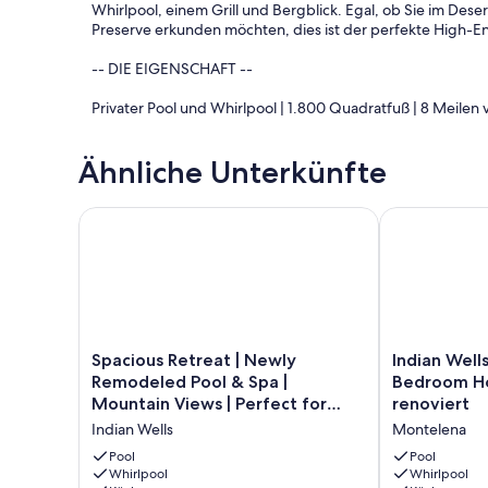
Whirlpool, einem Grill und Bergblick. Egal, ob Sie im Deser
Preserve erkunden möchten, dies ist der perfekte High-En
-- DIE EIGENSCHAFT --
Privater Pool und Whirlpool | 1.800 Quadratfuß | 8 Meilen 
Perfekt für diejenigen, die das Coachella-Tal mit Stil erle
Ähnliche Unterkünfte
geschmackvoll eingerichtetes Interieur, unschlagbare An
und Erkunden!
Spacious Retreat | Newly Remodeled Pool & Spa | M
Indian Wells,
Hauptschlafzimmer: King-Size-Bett | Schlafzimmer 2: Que
WOHNEN IM FREIEN: Eingezäunter Garten mit privatem Pool
Blick auf die Berge
WOHNZIMMER: Fliesenboden, Deckenventilatoren, Esstisch
Smart-TV, 2 Sofas
KÜCHE: Voll ausgestattet, Quarz-Arbeitsplatten, Gewürze
Spacious
Indian
Spacious Retreat | Newly
Indian Wells
Kochutensilien, Messerset, 4-Personen-Frühstücksbar
Retreat
Wells,
Remodeled Pool & Spa |
Bedroom Ho
MASTER SUITE: Flachbild-Smart-TV, Kingsize-Bett, priva
|
CA
Quarzarbeitsplatte
Mountain Views | Perfect for
renoviert
Newly
-
ALLGEMEINES: Waschmaschinen in der Einheit mit Waschmit
Family Getaways
Indian Wells
Montelena
Remodeled
Luxury
Toilettenartikeln, kostenlosem WiFi, Erste-Hilfe-Kasten, F
Pool
3
Pool
Pool
PARKEN: Garage (2 Fahrzeuge), Auffahrt (3 Fahrzeuge), Pa
&
Whirlpool
Bedroom
Whirlpool