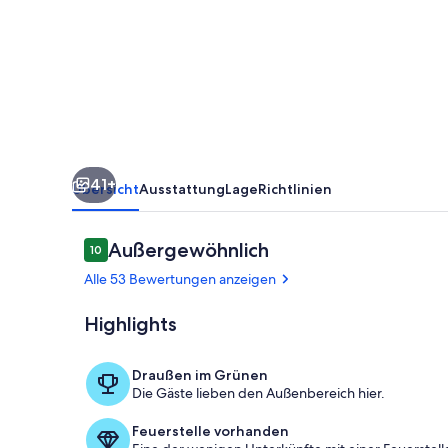
Home
mit
Pool
von
Coachella
41+
Übersicht
Ausstattung
Lage
Richtlinien
Bewertungen
Außergewöhnlich
10
10 von 10.
Alle 53 Bewertungen anzeigen
Highlights
Innenbereic
Draußen im Grünen
Die Gäste lieben den Außenbereich hier.
Feuerstelle vorhanden