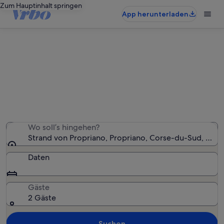
Zum Hauptinhalt springen
App herunterladen
Ferienunterkünfte nahe Strand von
Propriano
Wir haben 1.161 Ferienunterkünfte gefunden. Bitte gib
deinen Reisezeitraum an, um die Verfügbarkeit zu
prüfen.
Wo soll’s hingehen?
Strand von Propriano, Propriano, Corse-du-Sud, Fran
Daten
Gäste
2 Gäste
Suchen