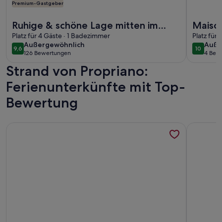
Premium-Gastgeber
Weitere Infos zu Ruhige & schöne Lage mitten im Zentrum, 
Weitere I
Ruhige & schöne Lage mitten im
Maison
Zentrum, Meerblick, 300 m vom
Platz für 4 Gäste · 1 Badezimmer
Terras
Platz für
außergewöhnlich
auße
Außergewöhnlich
Auße
Strand entfernt
9,6
10
9,6 von 10
10 von 1
126 Bewertungen
4 Bew
(126
(4
Strand von Propriano:
bewertungen)
bewe
Ferienunterkünfte mit Top-
Bewertung
Weitere Infos zu Große unabhängige Villa mit Meerblick mi
Weitere I