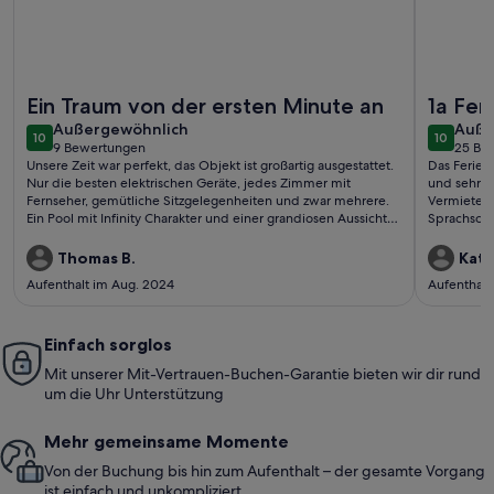
Weitere Infos zu Große unabhängige Villa mit Meerblick mi
Weitere I
Ein Traum von der ersten Minute an
1a Fe
außergewöhnlich
auße
Außergewöhnlich
Auße
10
10
10 von 10
10 von 1
9 Bewertungen
25 Be
(9
(25
Unsere Zeit war perfekt, das Objekt ist großartig ausgestattet.
Das Ferien
bewertungen)
bewe
Nur die besten elektrischen Geräte, jedes Zimmer mit
und sehr s
Fernseher, gemütliche Sitzgelegenheiten und zwar mehrere.
Vermieterko
Ein Pool mit Infinity Charakter und einer grandiosen Aussicht.
Sprachschw
Die Kommunikation mit der Vermieterin war sehr gut und die
Übersetzer
Betreuung vor Ort war 5 Sterne. Egal was wir benötigten oder
wieder. Vi
Thomas B.
Katr
wissen wollten, wir bekamen sofort eine Antwort. Wir
Aufenthalt im Aug. 2024
Aufenthalt
empfehlen dieses Objekt uneingeschränkt weiter und wir
werden sicherlich nicht das letzte Mal hier gewesen sein.
Zusammengefaßt: Ein Traumurlaub von der ersten Minute an!
Einfach sorglos
Mit unserer Mit-Vertrauen-Buchen-Garantie bieten wir dir rund
um die Uhr Unterstützung
Mehr gemeinsame Momente
Von der Buchung bis hin zum Aufenthalt – der gesamte Vorgang
ist einfach und unkompliziert