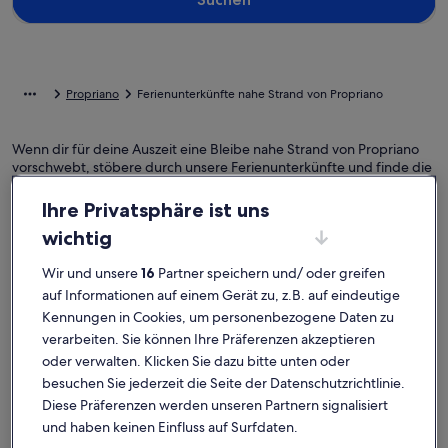
Propriano
Ferienunterkünfte nahe Strand von Propriano
Wenn dir für deine Auszeit eine Bleibe nahe Strand von Propriano
vorschwebt, stöbere durch unsere Ferienunterkünfte und finde die
perfekte Ausgangsbasis. Egal, mit wem du deine Ferienunterkunft
buchst, ob mit Freunden, Familie oder deinem Haustier, du kannst
Ihre Privatsphäre ist uns
dich auf all die Annehmlichkeiten freuen, die du dir wünschst. Dazu
wichtig
gehören möglicherweise ein Parkplatz und ein Pool. Wovon du auch
träumst, in nur wenigen Klicks kannst du die Unterkunft buchen, die
Wir und unsere
16
Partner speichern und/ oder greifen
allen zusagt und jedermanns Erwartungen gerecht wird – das
Angebot bei uns ist vielfältig und umfasst barrierearme oder
auf Informationen auf einem Gerät zu, z.B. auf eindeutige
Nichtraucheroptionen.
Kennungen in Cookies, um personenbezogene Daten zu
verarbeiten. Sie können Ihre Präferenzen akzeptieren
oder verwalten. Klicken Sie dazu bitte unten oder
besuchen Sie jederzeit die Seite der Datenschutzrichtlinie.
Finde Unterkünfte ganz nach deinem
Diese Präferenzen werden unseren Partnern signalisiert
Geschmack
und haben keinen Einfluss auf Surfdaten.