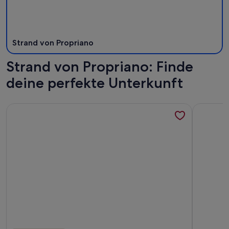
Strand von Propriano
Strand von Propriano: Finde
deine perfekte Unterkunft
Weitere Infos zu Ruhige & schöne Lage mitten im Zentrum, 
Weitere I