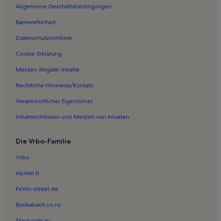
Ferienwohnungen in Strand Scodi Neri
Allgemeine Geschäftsbedingungen
Ferienwohnungen in Vetricella
Barrierefreiheit
Ferienwohnungen in Propriano
Datenschutzrichtlinie
Ferienwohnungen in Église Notre-Dame de la Miséricorde
Cookie-Erklärung
Ferienwohnungen in Strand von Capu Laurosu
Melden illegaler Inhalte
Ferienwohnungen in Strand von Portigliolo
Rechtliche Hinweise/Kontakt
Ferienwohnungen in Santa-Maria-Figaniella
Verantwortlicher Eigentümer
Ferienwohnungen in Sartène
Inhaltsrichtlinien und Melden von Inhalten
Ferienwohnungen in Place Porta
Ferienwohnungen in Sartene Hotel de Ville
Die Vrbo-Familie
Ferienwohnungen in Viggianello
Vrbo
Ferienwohnungen und Apartments in Korsika
Abritel.fr
Ferienwohnungen und Apartments in Ajaccio
FeWo-direkt.de
Bed and Breakfasts in Korsika
Bookabach.co.nz
Chalets in Korsika
Stayz.com.au