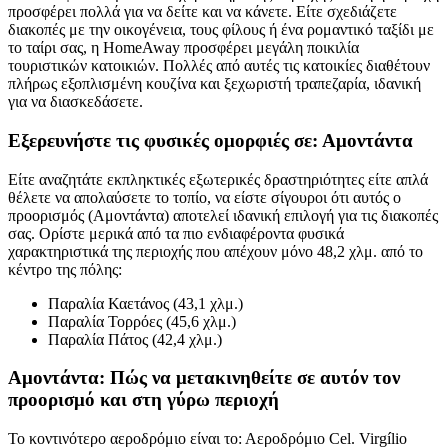
προσφέρει πολλά για να δείτε και να κάνετε. Είτε σχεδιάζετε
διακοπές με την οικογένεια, τους φίλους ή ένα ρομαντικό ταξίδι με
το ταίρι σας, η HomeAway προσφέρει μεγάλη ποικιλία
τουριστικών κατοικιών. Πολλές από αυτές τις κατοικίες διαθέτουν
πλήρως εξοπλισμένη κουζίνα και ξεχωριστή τραπεζαρία, ιδανική
για να διασκεδάσετε.
Εξερευνήστε τις φυσικές ομορφιές σε: Αμοντάντα
Είτε αναζητάτε εκπληκτικές εξωτερικές δραστηριότητες είτε απλά
θέλετε να απολαύσετε το τοπίο, να είστε σίγουροι ότι αυτός ο
προορισμός (Αμοντάντα) αποτελεί ιδανική επιλογή για τις διακοπές
σας. Ορίστε μερικά από τα πιο ενδιαφέροντα φυσικά
χαρακτηριστικά της περιοχής που απέχουν μόνο 48,2 χλμ. από το
κέντρο της πόλης:
Παραλία Καετάνος (43,1 χλμ.)
Παραλία Τορρόες (45,6 χλμ.)
Παραλία Πάτος (42,4 χλμ.)
Αμοντάντα: Πώς να μετακινηθείτε σε αυτόν τον
προορισμό και στη γύρω περιοχή
Το κοντινότερο αεροδρόμιο είναι το: Αεροδρόμιο Cel. Virgílio