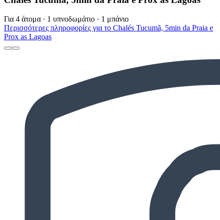
Για 4 άτομα · 1 υπνοδωμάτιο · 1 μπάνιο
Περισσότερες πληροφορίες για το Chalés Tucumã, 5min da Praia e
Prox as Lagoas