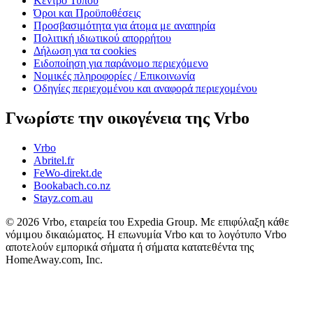
Κέντρο Τύπου
Όροι και Προϋποθέσεις
Προσβασιμότητα για άτομα με αναπηρία
Πολιτική ιδιωτικού απορρήτου
Δήλωση για τα cookies
Ειδοποίηση για παράνομο περιεχόμενο
Νομικές πληροφορίες / Επικοινωνία
Οδηγίες περιεχομένου και αναφορά περιεχομένου
Γνωρίστε την οικογένεια της Vrbo
Vrbo
Abritel.fr
FeWo-direkt.de
Bookabach.co.nz
Stayz.com.au
© 2026 Vrbo, εταιρεία του Expedia Group. Με επιφύλαξη κάθε
νόμιμου δικαιώματος. Η επωνυμία Vrbo και το λογότυπο Vrbo
αποτελούν εμπορικά σήματα ή σήματα κατατεθέντα της
HomeAway.com, Inc.