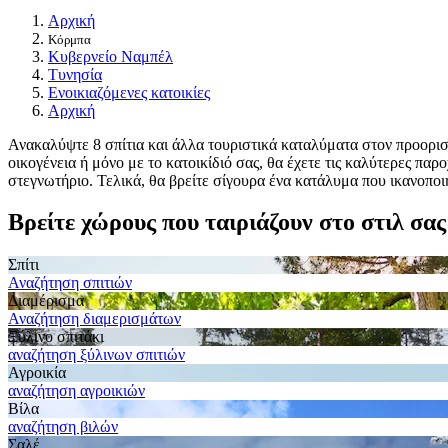
Αρχική
Κόρμπα
Κυβερνείο Ναμπέλ
Τυνησία
Ενοικιαζόμενες κατοικίες
Αρχική
Ανακαλύψτε 8 σπίτια και άλλα τουριστικά καταλύματα στον προορισμό
οικογένεια ή μόνο με το κατοικίδιό σας, θα έχετε τις καλύτερες παρ
στεγνωτήριο. Τελικά, θα βρείτε σίγουρα ένα κατάλυμα που ικανοποιη
Βρείτε χώρους που ταιριάζουν στο στιλ σας
Σπίτι
Αναζήτηση σπιτιών
Διαμέρισμα
Αναζήτηση διαμερισμάτων
Ξύλινο σπιτάκι
αναζήτηση ξύλινων σπιτιών
Αγροικία
αναζήτηση αγροικιών
Βίλα
αναζήτηση βιλών
Σαλέ