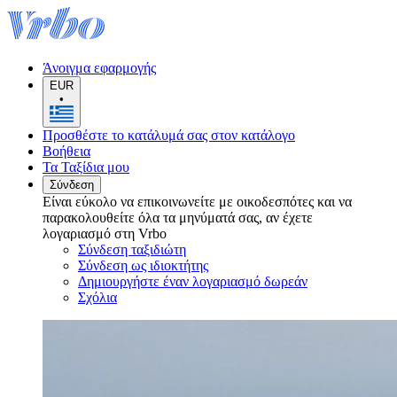
Άνοιγμα εφαρμογής
EUR
•
Προσθέστε το κατάλυμά σας στον κατάλογο
Βοήθεια
Τα Ταξίδια μου
Σύνδεση
Είναι εύκολο να επικοινωνείτε με οικοδεσπότες και να
παρακολουθείτε όλα τα μηνύματά σας, αν έχετε
λογαριασμό στη Vrbo
Σύνδεση ταξιδιώτη
Σύνδεση ως ιδιοκτήτης
Δημιουργήστε έναν λογαριασμό δωρεάν
Σχόλια