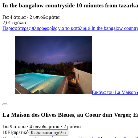
In the bangalow countryside 10 minutes from tazark
Για 4 άτομα · 2 υπνοδωμάτια
2,0
1 σχόλιο
Περισσότερες πληροφορίες για το κατάλυμα In the bangalow countrys
Εικόνα του La Maison d
La Maison des Olives Bleues, au Coeur dun Verger, En
Για 9 άτομα · 4 υπνοδωμάτια · 2 μπάνια
10
Εξαιρετικό
9 εξωτερικά σχόλια