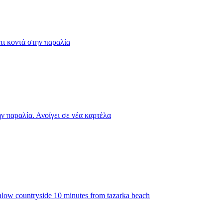
τι κοντά στην παραλία
ν παραλία. Ανοίγει σε νέα καρτέλα
alow countryside 10 minutes from tazarka beach