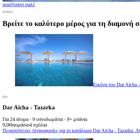
αναζήτηση σαλέ
Βρείτε το καλύτερο μέρος για τη διαμονή 
Εικόνα του Dar Aïcha -
Dar Aïcha - Tazarka
Για 24 άτομα · 9 υπνοδωμάτια · 9+ μπάνια
9,0
Θαυμάσιο
4 σχόλια
Περισσότερες πληροφορίες για το κατάλυμα Dar Aïcha - Tazarka. Αν