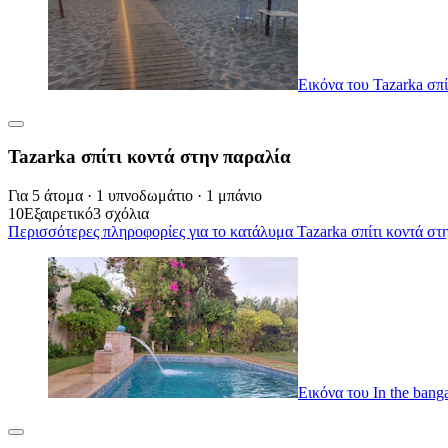
Εικόνα του Tazarka σπί
Tazarka σπίτι κοντά στην παραλία
Για 5 άτομα · 1 υπνοδωμάτιο · 1 μπάνιο
10
Εξαιρετικό
3 σχόλια
Περισσότερες πληροφορίες για το κατάλυμα Tazarka σπίτι κοντά στη
Εικόνα του In the bang