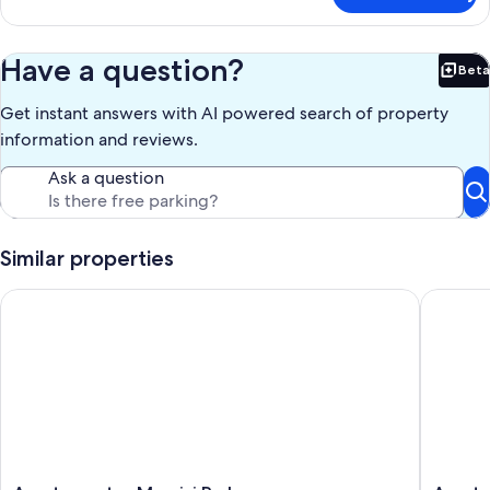
Chalet
Have a question?
Beta
Bet
Get instant answers with AI powered search of property
information and reviews.
Ask a question
Similar properties
Apartamentos Maurici Park
Apartmen