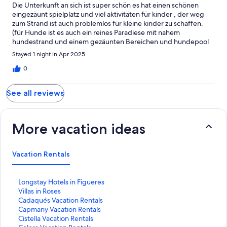
Die Unterkunft an sich ist super schön es hat einen schönen
eingezäunt spielplatz und viel aktivitäten für kinder , der weg
zum Strand ist auch problemlos für kleine kinder zu schaffen.
(für Hunde ist es auch ein reines Paradiese mit nahem
hundestrand und einem gezäunten Bereichen und hundepool
sowie agility platz direkt an der Unterkunft. sehr hunde
Stayed 1 night in Apr 2025
freundlich / sehr viele Hunde vorort) zum Bungalow an sich das
Bungalow ist ok etwas veraltet , Klima/Heizung etwas laut .
0
insgesamt sehr hellhörig. Sauberkeit lässt zu wünschen übrig
unsere betten mussten wir selbst beziehen auf der Matratze
See all reviews
war noch erde denke ein Hund der vor uns dort war und aufs
Bett gesprungen ist. was wir bisschen schade fanden da die
Anlage ansonsten sehr schön ist und man einen Perfekten
Familien Urlaub am Strand auch mit Hund machen kann.
More vacation ideas
Vacation Rentals
S
Longstay Hotels in Figueres
t
S
Villas in Roses
a
t
S
Cadaqués Vacation Rentals
n
a
t
S
Capmany Vacation Rentals
d
n
a
t
S
Cistella Vacation Rentals