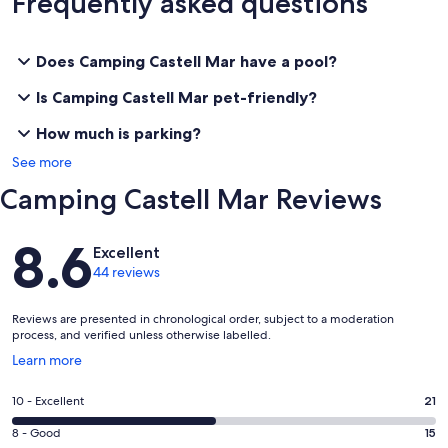
Frequently asked questions
Does Camping Castell Mar have a pool?
Is Camping Castell Mar pet-friendly?
How much is parking?
See more
Camping Castell Mar Reviews
Reviews
8.6
Excellent
44 reviews
Reviews are presented in chronological order, subject to a moderation
process, and verified unless otherwise labelled.
Opens
Learn more
in
a
Rating
10 - Excellent
21
new
10
window
Rating
8 - Good
15
-