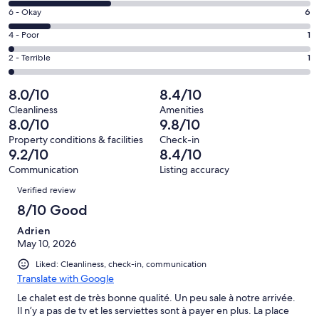
8
Excellent.
Rating
6 - Okay
6
-
21
6
Good.
Rating
4 - Poor
1
out
-
15
4
of
Okay.
Rating
2 - Terrible
1
out
-
44
6
2
of
Poor.
reviews
out
-
8.0/10
8.4/10
44
1
of
Terrible.
reviews
out
Cleanliness
Amenities
44
1
8.0/10
9.8/10
of
reviews
out
44
Property conditions & facilities
Check-in
of
9.2/10
8.4/10
reviews
44
Communication
Listing accuracy
reviews
Reviews
Verified review
8/10 Good
Adrien
May 10, 2026
Liked: Cleanliness, check-in, communication
Translate with Google
Le chalet est de très bonne qualité. Un peu sale à notre arrivée.
Il n’y a pas de tv et les serviettes sont à payer en plus. La place