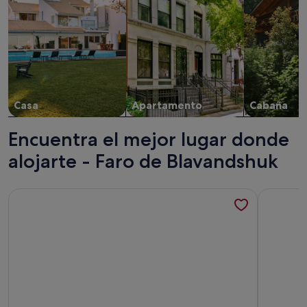
Casa
Apartamento
Cabaña
Encuentra el mejor lugar donde
alojarte - Faro de Blavandshuk
Más información sobre BV427 Blåvand - Horns Bjerge 35
Más infor