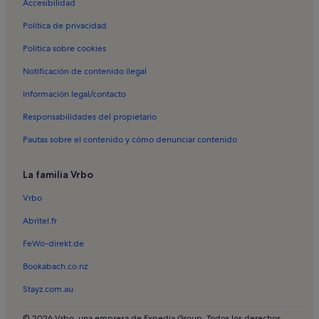
Accesibilidad
Política de privacidad
Política sobre cookies
Notificación de contenido ilegal
Información legal/contacto
Responsabilidades del propietario
Pautas sobre el contenido y cómo denunciar contenido
La familia Vrbo
Vrbo
Abritel.fr
FeWo-direkt.de
Bookabach.co.nz
Stayz.com.au
© 2026 Vrbo, una empresa de Expedia Group. Todos los derechos