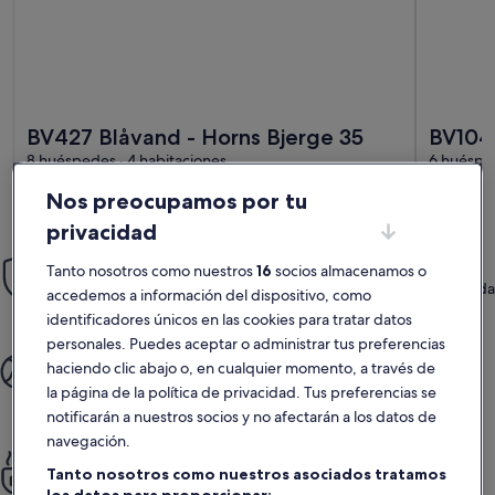
Más información sobre BV427 Blåvand - Horns Bjerge 35
Más infor
BV427 Blåvand - Horns Bjerge 35
BV104 
8 huéspedes · 4 habitaciones
6 huésped
Nos preocupamos por tu
privacidad
Tranquilidad
Tanto nosotros como nuestros
16
socios almacenamos o
Aprovecha nuestra Garantía Reserva con Confianza, que te brinda
accedemos a información del dispositivo, como
atención 24/7.
identificadores únicos en las cookies para tratar datos
personales. Puedes aceptar o administrar tus preferencias
Más tiempo para disfrutar
haciendo clic abajo o, en cualquier momento, a través de
Regálate un viaje sin complicaciones: desde que reservas hasta
la página de la política de privacidad. Tus preferencias se
que llegas a tu destino.
notificarán a nuestros socios y no afectarán a los datos de
navegación.
Siéntete como en casa
Tanto nosotros como nuestros asociados tratamos
Disfruta de cocinas totalmente equipadas, piscinas, terrazas y
los datos para proporcionar: