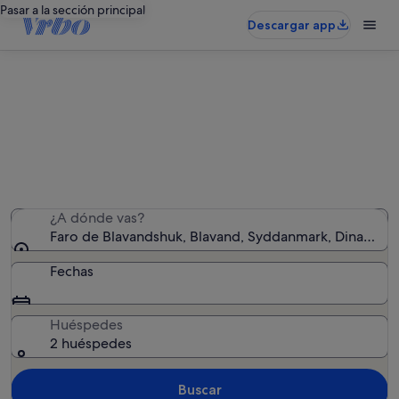
Pasar a la sección principal
Descargar app
Alquileres vacacionales cerca de
Faro de Blavandshuk
Hemos encontrado 2.213 alquileres vacacionales:
introduce las fechas para ver la disponibilidad
¿A dónde vas?
Faro de Blavandshuk, Blavand, Syddanmark, Dinamarc
Fechas
Huéspedes
2 huéspedes
Buscar