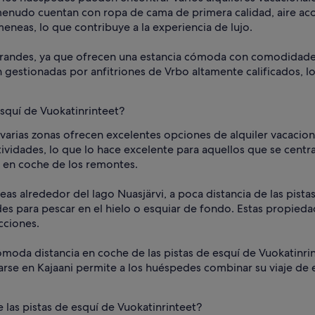
enudo cuentan con ropa de cama de primera calidad, aire ac
eneas, lo que contribuye a la experiencia de lujo.
 grandes, ya que ofrecen una estancia cómoda con comodidades
 gestionadas por anfitriones de Vrbo altamente calificados, l
esquí de Vuokatinrinteet?
et, varias zonas ofrecen excelentes opciones de alquiler vacaci
ctividades, lo que lo hace excelente para aquellos que se cent
o en coche de los remontes.
eas alrededor del lago Nuasjärvi, a poca distancia de las pist
es para pescar en el hielo o esquiar de fondo. Estas propieda
cciones.
ómoda distancia en coche de las pistas de esquí de Vuokatinri
rse en Kajaani permite a los huéspedes combinar su viaje de es
 las pistas de esquí de Vuokatinrinteet?