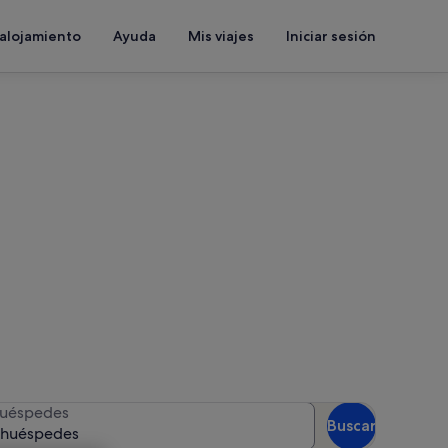
 alojamiento
Ayuda
Mis viajes
Iniciar sesión
uí Vuokatinrinteet
las fechas para ver la
uéspedes
Buscar
 huéspedes