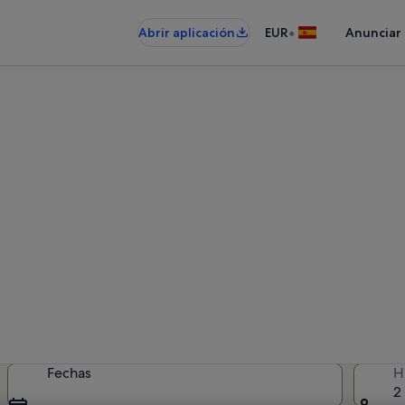
•
Abrir aplicación
EUR
Anunciar
onales cerca de Pistas de esq
alquileres vacacionales: introduce 
disponibilidad
Fechas
H
2