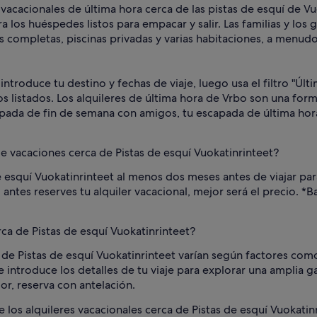
 vacacionales de última hora cerca de las pistas de esquí de 
 los huéspedes listos para empacar y salir. Las familias y los
s completas, piscinas privadas y varias habitaciones, a menud
introduce tu destino y fechas de viaje, luego usa el filtro "Úl
los listados. Los alquileres de última hora de Vrbo son una for
pada de fin de semana con amigos, tu escapada de última hora 
e vacaciones cerca de Pistas de esquí Vuokatinrinteet?
de esquí Vuokatinrinteet al menos dos meses antes de viajar p
es reserves tu alquiler vacacional, mejor será el precio. *Bas
rca de Pistas de esquí Vuokatinrinteet?
 de Pistas de esquí Vuokatinrinteet varían según factores como l
 introduce los detalles de tu viaje para explorar una amplia g
or, reserva con antelación.
de los alquileres vacacionales cerca de Pistas de esquí Vuokati