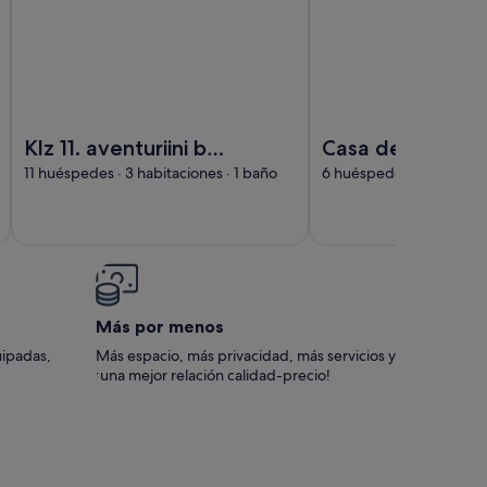
Imagen de Klz 11. aventuriini by Interhome
Imagen de Casa de va
Klz 11. aventuriini by
Casa de vacacio
Interhome
Repo by Interh
11 huéspedes · 3 habitaciones · 1 baño
6 huéspedes · 2 habitaci
Más por menos
uipadas,
Más espacio, más privacidad, más servicios y
¡una mejor relación calidad-precio!