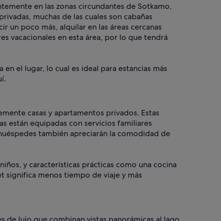
antemente en las zonas circundantes de Sotkamo,
 privadas, muchas de las cuales son cabañas
r un poco más, alquilar en las áreas cercanas
s vacacionales en esta área, por lo que tendrá
n el lugar, lo cual es ideal para estancias más
í.
ntemente casas y apartamentos privados. Estas
s están equipadas con servicios familiares
os huéspedes también apreciarán la comodidad de
niños, y características prácticas como una cocina
eet significa menos tiempo de viaje y más
es de lujo que combinan vistas panorámicas al lago