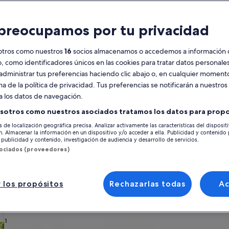
Calendario
preocupamos por tu privacidad
Tus
agosto de 2026
se
meses
otros como nuestros
16
socios almacenamos o accedemos a información 
actuales
o, como identificadores únicos en las cookies para tratar datos personal
son
lunes
martes
miércoles
jueves
viernes
sábado
domingo
lunes
m
lun.
mar.
mié.
jue.
vie.
sáb.
dom.
lun.
mar.
administrar tus preferencias haciendo clic abajo o, en cualquier momento
August
na de la política de privacidad. Tus preferencias se notificarán a nuestros
de
a los datos de navegación.
2026
1
1
2
2
Sotkamo
Alquileres vacacionales cerca de Pistas de esquí Vuokatinrinteet
y
sotros como nuestros asociados tratamos los datos para propo
September
s de localización geográfica precisa. Analizar activamente las características del disposit
3
4
5
6
7
8
7
8
9
9
 Vuokatinrinteet, explora los alquileres de vacaciones privados de la pági
de
ón. Almacenar la información en un dispositivo y/o acceder a ella. Publicidad y contenido
res como con tus amigos o incluso con mascotas, dispondréis de todos los s
publicidad y contenido, investigación de audiencia y desarrollo de servicios.
2026.
de alojamiento que quieras: aquí hallarás uno que se ajuste a tus prefere
sociados (proveedores)
10
11
12
13
14
15
14
15
1
16
17
18
19
20
21
22
21
22
2
23
 los propósitos
Rechazarlas todas
A
 tu estilo
24
25
26
27
28
29
28
29
3
30
31
s
Buscar cabañas
Buscar casas de ca