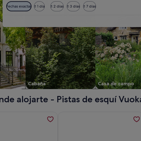
Fechas exactas
± 1 día
± 2 días
± 3 días
± 7 días
Cabaña
Casa de campo
de alojarte - Pistas de esquí Vuok
 Interhome, se abre en una pestaña nueva
ión sobre Etelätuuli by Interhome, se abre en una pestaña n
Más información sobre Kajaani Cott