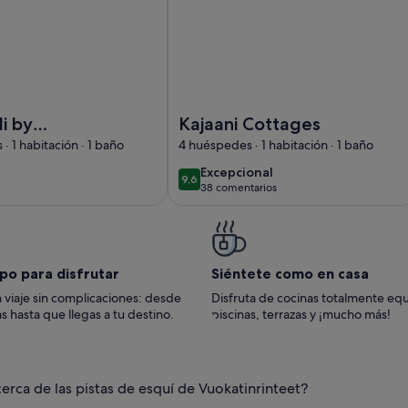
telätuuli by Interhome
Imagen de Kajaani Cottages
li by
Kajaani Cottages
me
· 1 habitación · 1 baño
4 huéspedes · 1 habitación · 1 baño
excepcional
Excepcional
9,6
9,6 de 10
38 comentarios
(38 comentarios)
po para disfrutar
Siéntete como en casa
 viaje sin complicaciones: desde
Disfruta de cocinas totalmente eq
s hasta que llegas a tu destino.
piscinas, terrazas y ¡mucho más!
cerca de las pistas de esquí de Vuokatinrinteet?