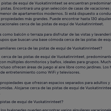
as pistas de esquí de Vuokatinrinteet se encuentran predomin
 pistas. Encontrará una gran selección de casas de vacaciones
 menor de apartamentos modernos. Si está dispuesto a conduci
propiedades más grandes. Puede encontrar hasta 130 alquilere
acionales cerca de las pistas de esquí de Vuokatinrinteet.
 balcón o terraza para disfrutar de las vistas y lavandería e
 grupos que buscan una base cómoda cerca de las pistas de esqu
amiliares cerca de las pistas de esquí de Vuokatinrinteet?
es cerca de las pistas de esquí de Vuokatinrinteet, predomina
on múltiples dormitorios y baños, ideales para grupos. Mucha
ncluso ofrecen áreas de juego al aire libre como jardines. L
de entretenimiento como WiFi y televisores.
e propiedades que ofrezcan espacios separados para adultos y 
comidas. Alojarse cerca de las pistas de esquí de Vuokatinrint
.
 pistas de esquí de Vuokatinrinteet?
, los huéspedes pueden encontrar varios alquileres vacacional