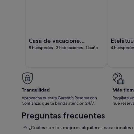
Imagen de Casa de vacaciones Elvi by Interhome
Imagen de E
Casa de vacaciones
Etelätuu
Elvi by Interhome
Interho
8 huéspedes · 3 habitaciones · 1 baño
4 huéspedes 
Tranquilidad
Más tiem
Aprovecha nuestra Garantía Reserva con
Regálate un
Confianza, que te brinda atención 24/7.
que reserva
Preguntas frecuentes
¿Cuáles son los mejores alquileres vacacionales 