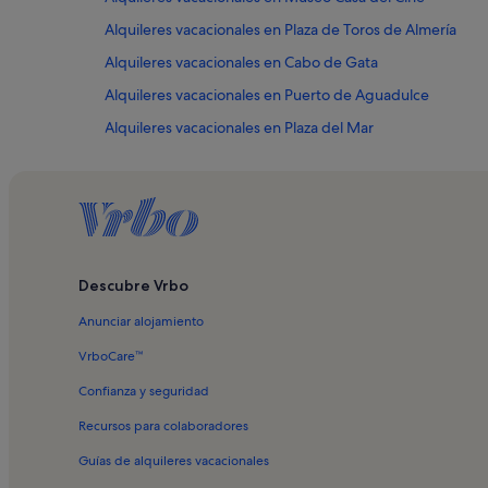
Alquileres vacacionales en Plaza de Toros de Almería
Alquileres vacacionales en Cabo de Gata
Alquileres vacacionales en Puerto de Aguadulce
Alquileres vacacionales en Plaza del Mar
Alquileres vacacionales en Almería
Alquileres vacacionales en Aljibes árabes de Jairán
Alquileres vacacionales en Biblioteca pública provincial F
Alquileres vacacionales en Cala de los Ahogados
Descubre Vrbo
Alquileres vacacionales en Catedral de la Encarnación de
Anunciar alojamiento
Alquileres vacacionales en Centro de Almería
Alquileres vacacionales en Escuela de Arte de Almería
VrboCare™
Alquileres vacacionales en Iglesia de San Juan de Almerí
Confianza y seguridad
Alquileres vacacionales en Nacimiento del rio Guadalquiv
Recursos para colaboradores
Alquileres vacacionales en Paseo de Almería
Guías de alquileres vacacionales
Alquileres vacacionales en Playa de Costacabana