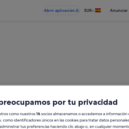
•
Abrir aplicación
EUR
Anunciar
Almería: alquileres en la play
es en la playa: introduce las fech
preocupamos por tu privacidad
Fechas
H
otros como nuestros
16
socios almacenamos o accedemos a información 
2
o, como identificadores únicos en las cookies para tratar datos personal
administrar tus preferencias haciendo clic abajo o, en cualquier momento