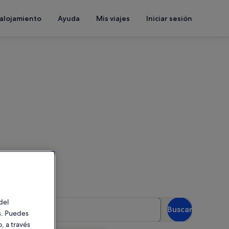
 alojamiento
Ayuda
Mis viajes
Iniciar sesión
a
as para ver la disponibilidad
uéspedes
del
Buscar
 huéspedes
es. Puedes
, a través