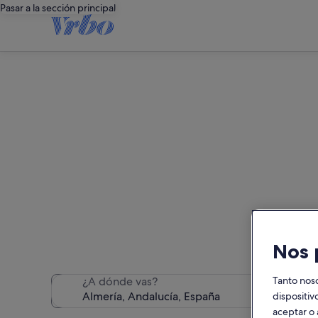
Pasar a la sección principal
Hemos encontrado 18 alquiler
Nos 
¿A dónde vas?
Tanto nos
dispositiv
aceptar o 