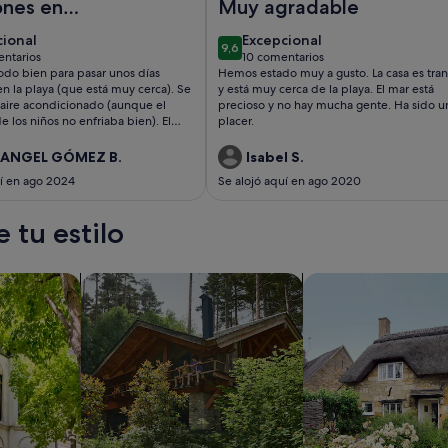
ones en
Muy agradable
as
cional
excepcional
cional
Excepcional
9,6
9,6 de 10
ntarios
10 comentarios
omentarios)
(10 comentarios)
odo bien para pasar unos días
Hemos estado muy a gusto. La casa es tran
n la playa (que está muy cerca). Se
y está muy cerca de la playa. El mar está
 aire acondicionado (aunque el
precioso y no hay mucha gente. Ha sido u
e los niños no enfriaba bien). El
placer.
 estaba limpio menos la terraza,
samos por ese motivo y porque
 ANGEL GÓMEZ B.
Isabel S.
calor.haciamucho calor.
uí en ago 2024
Se alojó aquí en ago 2020
 tu estilo
s
Buscar cabañas
Buscar casas de ca