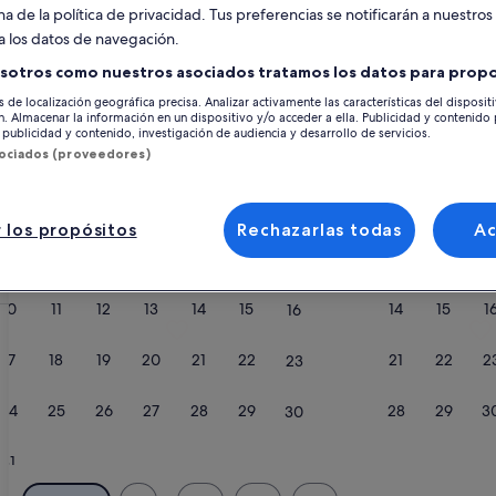
na de la política de privacidad. Tus preferencias se notificarán a nuestros
Calendario
a los datos de navegación.
Tus
agosto de 2026
se
sotros como nuestros asociados tratamos los datos para propo
meses
actuales
s de localización geográfica precisa. Analizar activamente las características del disposit
ón. Almacenar la información en un dispositivo y/o acceder a ella. Publicidad y contenido
son
lunes
martes
miércoles
jueves
viernes
sábado
domingo
lunes
m
lun.
mar.
mié.
jue.
vie.
sáb.
dom.
lun.
mar.
publicidad y contenido, investigación de audiencia y desarrollo de servicios.
August
sociados (proveedores)
de
2026
1
1
2
2
y
 los propósitos
Rechazarlas todas
A
 en la playa en Almería
September
playa perfecto en Almería
3
4
5
6
7
8
7
8
9
9
de
2026.
10
11
12
13
14
15
14
15
1
16
abre en una pestaña nueva
ión sobre Playamar Retamar, esta en primerisima linea de play
Más información sobre PRIMERA LIN
17
18
19
20
21
22
21
22
2
23
24
25
26
27
28
29
28
29
3
30
31