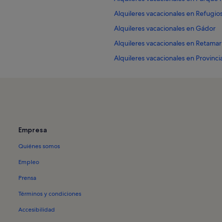
Alquileres vacacionales en Refugio
Alquileres vacacionales en Gádor
Alquileres vacacionales en Retamar
Alquileres vacacionales en Provinci
Alquileres vacacionales en Alcazab
Alquileres vacacionales en Aljibes 
rancisco Villaespesa
Alquileres vacacionales en Cala de 
Alquileres vacacionales en Cargade
Empresa
 Almería
Alquileres vacacionales en Centro A
Quiénes somos
Alquileres vacacionales en El Alqui
Alquileres vacacionales en Santuari
Empleo
a
Alquileres vacacionales en Museo 
Prensa
ir
Alquileres vacacionales en Paintbal
Términos y condiciones
Alquileres vacacionales en Peña fl
Accesibilidad
Alquileres vacacionales en Playa de 