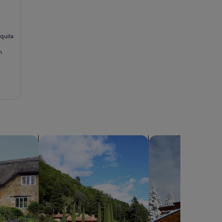
quila
n
mpo
Buscar villas
Buscar chalets