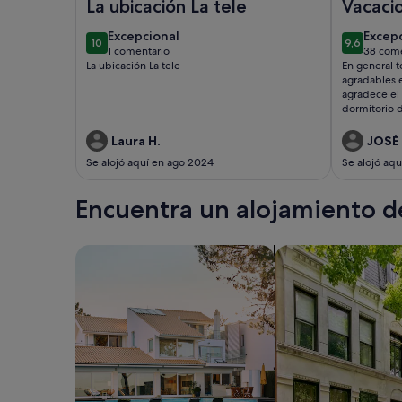
La ubicación La tele
Vacaci
Roquet
excepcional
excep
Excepcional
Excep
10
9,6
10 de 10
9,6 de 10
1 comentario
38 come
(1 comentario)
(38 c
La ubicación La tele
En general t
agradables e
agradece el
dormitorio d
apartamento
que no la u
Laura H.
JOSÉ
hacía calor.
Se alojó aquí en ago 2024
Se alojó aq
Encuentra un alojamiento de
Busca casas
Busca apartamento