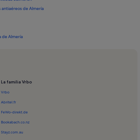
s antiaéreos de Almería
a de Almería
a
Árabes
La Garrofa
ro de minerales Cable Inglés
La familia Vrbo
ndaluz de la Fotografía
Vrbo
án
o de la Virgen del Mar
Abritel.fr
Arqueológico de Almería
FeWo-direkt.de
l Supervivientes Almeria
Bookabach.co.nz
amenca El Morato
Stayz.com.au
El Zapillo