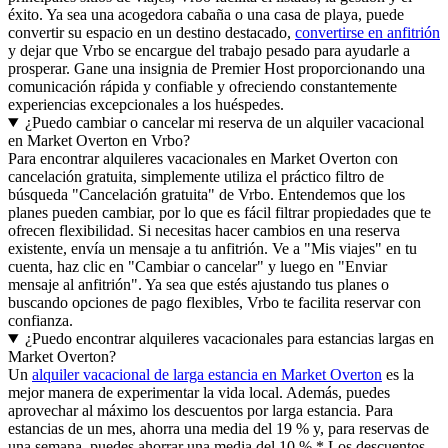
éxito. Ya sea una acogedora cabaña o una casa de playa, puede
convertir su espacio en un destino destacado,
convertirse en anfitrión
y dejar que Vrbo se encargue del trabajo pesado para ayudarle a
prosperar. Gane una insignia de Premier Host proporcionando una
comunicación rápida y confiable y ofreciendo constantemente
experiencias excepcionales a los huéspedes.
¿Puedo cambiar o cancelar mi reserva de un alquiler vacacional
en Market Overton en Vrbo?
Para encontrar alquileres vacacionales en Market Overton con
cancelación gratuita, simplemente utiliza el práctico filtro de
búsqueda "Cancelación gratuita" de Vrbo. Entendemos que los
planes pueden cambiar, por lo que es fácil filtrar propiedades que te
ofrecen flexibilidad. Si necesitas hacer cambios en una reserva
existente, envía un mensaje a tu anfitrión. Ve a "Mis viajes" en tu
cuenta, haz clic en "Cambiar o cancelar" y luego en "Enviar
mensaje al anfitrión". Ya sea que estés ajustando tus planes o
buscando opciones de pago flexibles, Vrbo te facilita reservar con
confianza.
¿Puedo encontrar alquileres vacacionales para estancias largas en
Market Overton?
Un
alquiler vacacional de larga estancia en Market Overton
es la
mejor manera de experimentar la vida local. Además, puedes
aprovechar al máximo los descuentos por larga estancia. Para
estancias de un mes, ahorra una media del 19 % y, para reservas de
una semana, puedes ahorrar una media del 10 %.* Los descuentos