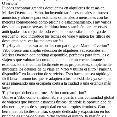
Overton?
Puedes encontrar grandes descuentos en alquileres de casas en
Market Overton en Vrbo, incluyendo tarifas especiales en nuevos
anuncios y ahorros para estancias semanales o mensuales con las
mejores comodidades como piscina o estacionamiento. Hay varios
descuentos para reservas de última hora y también para reservas
anticipadas. Lo mejor de todo es que no necesitas un código de
descuento, solo introduce tus fechas de viaje y aplica los filtros de
descuento para ver las mejores tarifas.
¿Hay alquileres vacacionales con parking en Market Overton?
Vrbo ofrece una amplia selección de alquileres vacacionales en
Market Overton con parking disponible, perfectos para familias o
viajeros que valoran la comodidad de tener un coche durante su
estancia. Para encontrar fácilmente estas propiedades, simplemente
introduce los detalles de tu viaje en Vrbo y utiliza el filtro "Parking
disponible" en la sección de servicios. Esto hace que sea rápido y
fácil buscar anuncios que se adapten a tus necesidades, ya sea que
estés planeando una escapada corta a la ciudad o una estancia más
larga.
¿Por qué debería unirme a Vrbo como anfitrión?
Unirse a Vrbo como anfitrión abre la puerta a una comunidad global
de viajeros que buscan estancias únicas, dándole la oportunidad de
obtener ingresos de su propiedad en sus propios términos. Con
herramientas fáciles de usar, soporte dedicado y exposición en los
principales sitios de viajes, Vrbo facilita el listado, la gestión y el