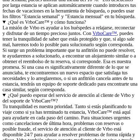
por larga estancia se aplican automáticamente cuando introduces tus
fechas de vacaciones en la herramienta de búsqueda, o puedes usar
los filtros "Estancia semanal" y "Estancia mensual" en tu búsqueda.
¿Qué es VrboCare™ y cómo funciona?
La misión de Vrbo es ayudar a los huéspedes a relajarse, reconectar
y disfrutar de un tiempo precioso juntos. Con
VrboCare™
, puedes
tener la tranquilidad de saber que estás protegido y que, si algo sale
mal, haremos todo lo posible para solucionarlo según corresponda.
Si surge un problema importante que tu anfitrión no puede resolver,
te ayudaremos a solucionarlo, a encontrar un alojamiento similar o a
obtener el reembolso de tu reserva, si corresponde. Esa es nuestra
promesa. Si una casa es significativamente diferente de lo que se
anunciaba, te encontraremos un nuevo espacio que satisfaga tus
necesidades y lo arreglaremos, o si un anfitrión cancela antes de tu
estancia, tendrás un equipo de soporte dedicado para encontrarte una
casa similar, según corresponda.
¿Qué puedo esperar del servicio de atención al cliente de Vrbo y
del soporte de VrboCare™?
Tu tranquilidad es nuestra prioridad. Tanto si estás planificando tu
viaje como si ya has terminado tu estancia, VrboCare™ está aquí
para ayudarte en cada paso del camino. Para situaciones urgentes
como cancelaciones de última hora, problemas con reservas o
posible fraude, el servicio de atención al cliente de Vrbo está
disponible 24/7 para ayudar a resolver problemas de forma rápida y