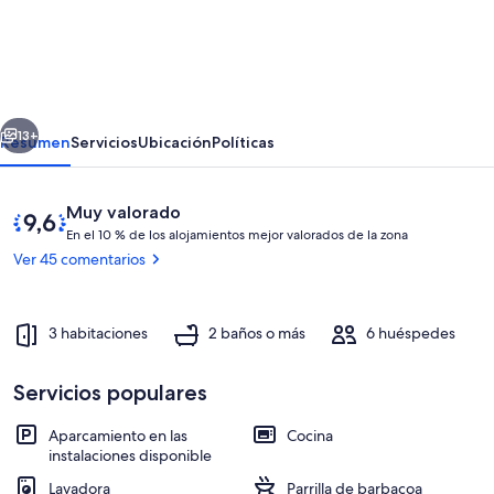
Casa
Dinamarca
-
hogareño,
erior
Siguiente
wifi,
13+
Resumen
Servicios
Ubicación
Políticas
SAT
TV
Comentarios
9,6
Muy valorado
E
de
En el 10 % de los alojamientos mejor valorados de la zona
n
10,
Ver 45 comentarios
Muy
e
valorado
l
3 habitaciones
2 baños o más
6 huéspedes
1
0
Terraza con vistas al mar
Servicios populares
%
Aparcamiento en las
Cocina
d
instalaciones disponible
e
Lavadora
Parrilla de barbacoa