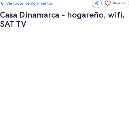
Ver todos los alojamientos
Guardar
Casa Dinamarca - hogareño, wifi,
SAT TV
Galería
de
imágenes
de