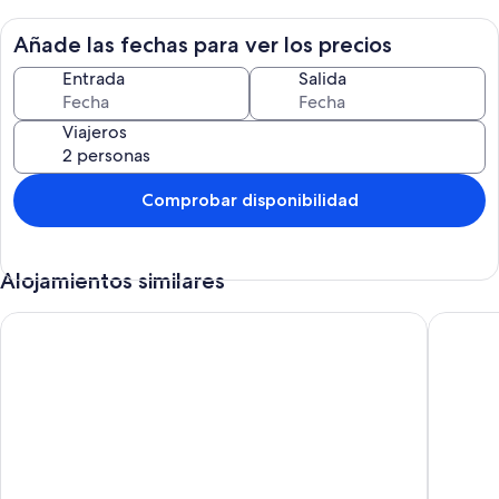
merecen la pena ser visitadas.
Añade las fechas para ver los precios
Entrada
Salida
Viajeros
Comprobar disponibilidad
Alojamientos similares
Exclusive villa HEATED POOL ! Luxury Villa Puerto de la Cruz inc
Paradise