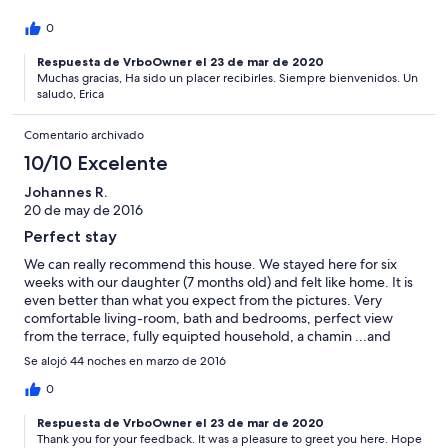
0
Respuesta de VrboOwner el 23 de mar de 2020
Muchas gracias, Ha sido un placer recibirles. Siempre bienvenidos. Un
saludo, Erica
Comentario archivado
10/10 Excelente
Johannes R.
20 de may de 2016
Perfect stay
We can really recommend this house. We stayed here for six
weeks with our daughter (7 months old) and felt like home. It is
even better than what you expect from the pictures. Very
comfortable living-room, bath and bedrooms, perfect view
from the terrace, fully equipted household, a chamin ...and
wonderfull room like a wintergarden...everything you need-
Se alojó 44 noches en marzo de 2016
and as a special- every week came a gardener who looked after
the beautiful garden with the many plants. There is a
0
lemontree:)! Thanks to Erika, the housekeeper and contact-
Respuesta de VrboOwner el 23 de mar de 2020
person, she was so kind. From Las Cuevas, La Orotava, you have
Thank you for your feedback. It was a pleasure to greet you here. Hope
the perfect starting point to explore the Teide Nationalpark, but