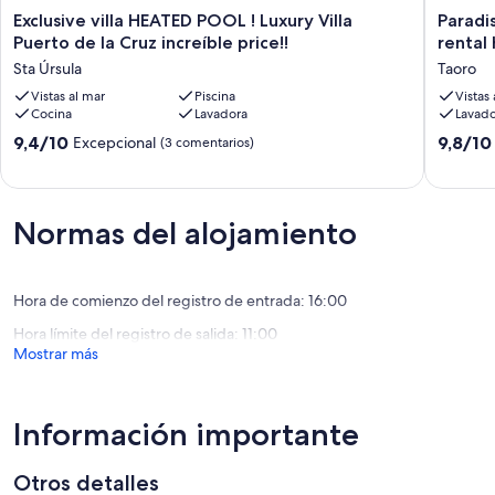
Exclusive
Paradise
Exclusive villa HEATED POOL ! Luxury Villa
Paradi
villa
Garden
Puerto de la Cruz increíble price!!
rental
HEATED
Rustic
Sta Úrsula
Taoro
POOL
Canaria
!
Vistas al mar
Piscina
vacation
Vistas
Cocina
Lavadora
Lavado
Luxury
rental
Villa
home
9.4
9.8
9,4/10
9,8/10
Excepcional
(3 comentarios)
Puerto
in
sobre
sobre
de
Puerto
10,
10,
la
de
Excepcional,
Excepcio
Cruz
la
(3 comentarios)
(91 come
Normas del alojamiento
increíble
Cruz
price!!
Taoro
Sta
Úrsula
Hora de comienzo del registro de entrada: 16:00
Hora límite del registro de salida: 11:00
Mostrar más
Información importante
Otros detalles