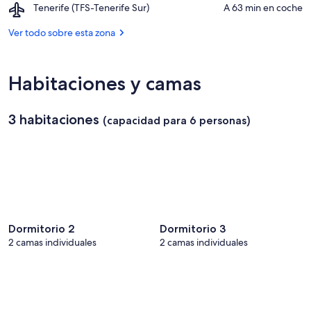
Airport,
Tenerife (TFS-Tenerife Sur)
‪A 63 min en coche‬
comercial
l
Tenerife
La
o
(TFS-
Ver todo sobre esta zona
Villa
r
Tenerife
a
Sur)
d
o
Habitaciones y camas
s
d
3 habitaciones
(capacidad para 6 personas)
e
l
a
z
o
n
a
Dormitorio 2
Dormitorio 3
2 camas individuales
2 camas individuales