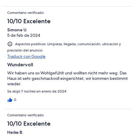
Standard und sehr empfehlenswert! Wir haben die Urlaubstage
mit unseren Enkeln sehr genossen und bedanken uns bei Herrn
Comentario verificado
Burillo-Putze und Erica für die angenehme und zuverlässige
Betreuung!
10/10 Excelente
Simone U.
5 de feb de 2024
Aspectos positivos: Limpieza, llegada, comunicación, ubicación y
precisión del anuncio
Traducir con Google
Wundervoll
Wir haben uns so Wohlgefühlt und wollten nicht mehr weg. Das
Haus ist sehr geschmackvoll eingerichtet, wir kommen bestimmt
wieder.
Se alojó 7 noches en enero de 2024
0
Comentario verificado
10/10 Excelente
Heike B.