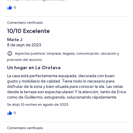
0
Comentario verificado
10/10 Excelente
Maite J.
8 de sept de 2023
Aspectos positivos: Limpieza, llegada, comunicación, ubicación y
precisión del anuncio
Un hogar en La Orotava
La casa está perfectamente equipada, decorada con buen
gusto y mobiliario de calidad. Tiene todo lo necesario para
disfrutar de la zona y bien situada para conocer la isla. Las vistas
desde la terraza son espectaculares! Y la atención, tanto de Erica
como de Guillermo, estupenda, solucionando rápidamente
cualquier imprevisto. Repetiremos sin duda, muy
Se alojó 10 noches en agosto de 2023
recomendable!
0
Comentario verificado