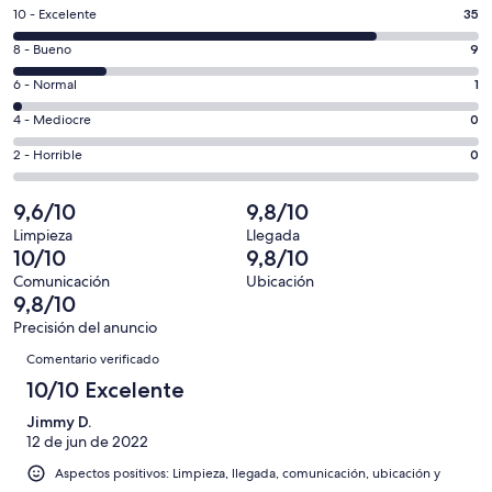
en
35
10 - Excelente
35
una
comentarios
ventana
9
8 - Bueno
9
de
nueva
comentarios
un
1
6 - Normal
1
de
total
comentarios
un
0
4 - Mediocre
0
de
de
total
comentarios
45
un
0
2 - Horrible
0
de
de
con
total
comentarios
45
un
una
de
de
9,6/10
9,8/10
con
total
puntuación
45
un
una
de
Limpieza
Llegada
de
con
total
10/10
9,8/10
puntuación
45
10
una
de
de
con
Comunicación
Ubicación
-
puntuación
45
9,8/10
8
una
Excelente
de
con
-
puntuación
Precisión del anuncio
6
una
Comentarios
Bueno
de
Comentario verificado
-
puntuación
4
Normal
de
10/10 Excelente
-
2
Mediocre
Jimmy D.
-
12 de jun de 2022
Horrible
Aspectos positivos: Limpieza, llegada, comunicación, ubicación y