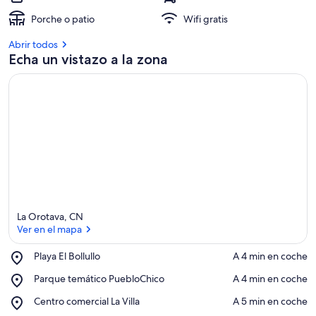
l
Porche o patio
Wifi gratis
o
s
Abrir todos
Echa un vistazo a la zona
a
l
o
j
a
m
i
e
n
t
o
s
La Orotava, CN
m
Ver en el mapa
e
j
Place,
Playa El Bollullo
‪A 4 min en coche‬
o
Playa
Ver en el mapa
r
Place,
Parque temático PuebloChico
‪A 4 min en coche‬
El
Parque
Bollullo
Place,
Centro comercial La Villa
‪A 5 min en coche‬
v
temático
Centro
a
PuebloChico