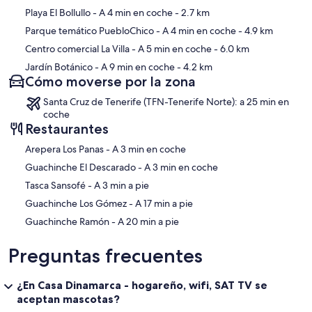
Playa El Bollullo
- A 4 min en coche
- 2.7 km
Parque temático PuebloChico
- A 4 min en coche
- 4.9 km
Centro comercial La Villa
- A 5 min en coche
- 6.0 km
Jardín Botánico
- A 9 min en coche
- 4.2 km
Cómo moverse por la zona
Santa Cruz de Tenerife (TFN-Tenerife Norte): a 25 min en
coche
Restaurantes
‪Arepera Los Panas - ‬A 3 min en coche
‪Guachinche El Descarado - ‬A 3 min en coche
‪Tasca Sansofé - ‬A 3 min a pie
‪Guachinche Los Gómez - ‬A 17 min a pie
‪Guachinche Ramón - ‬A 20 min a pie
Preguntas frecuentes
¿En Casa Dinamarca - hogareño, wifi, SAT TV se
aceptan mascotas?