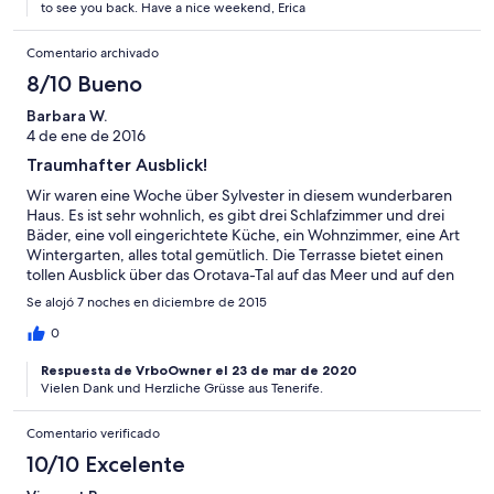
to see you back. Have a nice weekend, Erica
you can also go to every part of the island very quickly, if you
have a car. What we especially found very exciting was the
Comentario archivado
"Playa Bollulu", and trekking along the coast next to Puerto de la
Cruz. Finally you have Highspeed-W-Lan and best technical
8/10 Bueno
conditions. Best regards from Hamburg, Germany
Barbara W.
4 de ene de 2016
Traumhafter Ausblick!
Wir waren eine Woche über Sylvester in diesem wunderbaren
Haus. Es ist sehr wohnlich, es gibt drei Schlafzimmer und drei
Bäder, eine voll eingerichtete Küche, ein Wohnzimmer, eine Art
Wintergarten, alles total gemütlich. Die Terrasse bietet einen
tollen Ausblick über das Orotava-Tal auf das Meer und auf den
Teide. Perfekt, wir waren fast nur draußen. An Sylvester
Se alojó 7 noches en diciembre de 2015
schenkte uns der Besitzer zwei leckere Flaschen Wein und wir
sahen das Feuerwerk des ganzen Tales. Toll! Sehr gut war auch
0
die Technik: sehr schnelles Internet - wie zuhause! In unsere
Respuesta de VrboOwner el 23 de mar de 2020
Familie sind alle sehr groß, die Betten reichten gerade so, die
Vielen Dank und Herzliche Grüsse aus Tenerife.
hätten wir lieber größer gehabt. Parken konnte man direkt vor
der Gartentür, das war sehr angenehm, denn ein Auto braucht
man da oben. Wir haben uns sehr wohl gefühlt und würden
Comentario verificado
gerne einmal wiederkommen.
10/10 Excelente