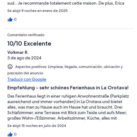
sud.. Je recommande totalement cette maison. De plus, Erica
est très réactive. Bref, un excellent séjour !
Se alojó 9 noches en enero de 2025
0
Comentario verificado
10/10 Excelente
Volkmar R.
3 de ago de 2024
Aspectos positivos: Limpieza, llegada, comunicación, ubicación y
precisión del anuncio
Traducir con Google
Empfehlung - sehr schönes Ferienhaus in La Orotava!
Das Ferienhaus liegt in einer ruhigen Anwohnerstraße (Parkplatz
ausreichend und immer vorhanden) in La Orotava und bietet
alles, was man zu Hause auch im Hause hat und braucht. Drei
Schlafzimmer, eine Terrasse mit Blick zum Teide und aufs Meer,
großes Wohn-/Eßzimmer, Arbeitszimmer, Küche, alles mit
vollständiger privater Einrichtung und sehr sauber und
Se alojó 15 noches en julio de 2024
gepflegt. Der Eigentümert und die Verwalterin sind zuverlässig,
freundlich und hilfsbereit. Unkomplizierte Abwicklung, hoher
0