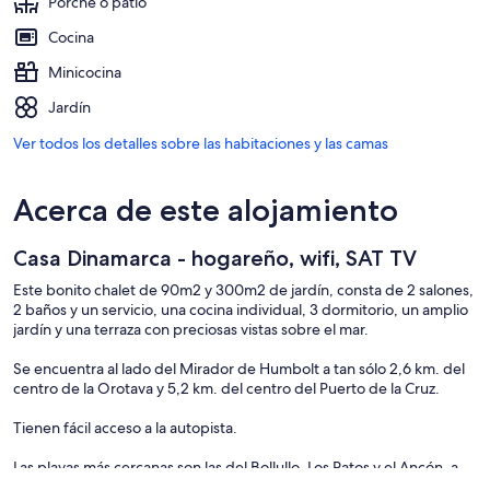
Porche o patio
Cocina
Minicocina
Jardín
Ver todos los detalles sobre las habitaciones y las camas
Acerca de este alojamiento
Casa Dinamarca - hogareño, wifi, SAT TV
Este bonito chalet de 90m2 y 300m2 de jardín, consta de 2 salones,
2 baños y un servicio, una cocina individual, 3 dormitorio, un amplio
jardín y una terraza con preciosas vistas sobre el mar.
Se encuentra al lado del Mirador de Humbolt a tan sólo 2,6 km. del
centro de la Orotava y 5,2 km. del centro del Puerto de la Cruz.
Tienen fácil acceso a la autopista.
Las playas más cercanas son las del Bollullo, Los Patos y el Ancón, a
tan sólo 4 km. Se encuentran en un paraje de interés a conservar y