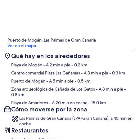
Puerto de Mogán, Las Palmas de Gran Canaria
Ver en el mapa
Qué hay en los alrededores
Mapa
Playa de Mogán
- A 2 min a pie
- 0.2 km
Centro comercial Plaza Las Gañanías
- A 3 min a pie
- 0.3 km
Puerto de Mogán
- A 5 min a pie
- 0.5 km
Zona arqueológica de Cañada de Los Gatos
- A 8 min a pie
-
0.8 km
Playa de Amadores
- A 20 min en coche
- 15.0 km
Cómo moverse por la zona
Las Palmas de Gran Canaria (LPA-Gran Canaria): a 45 min en
coche
Restaurantes