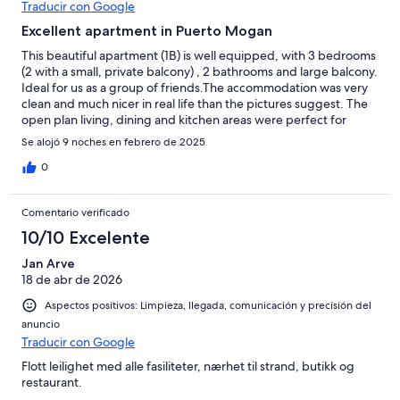
Traducir con Google
Excellent apartment in Puerto Mogan
This beautiful apartment (1B) is well equipped, with 3 bedrooms
(2 with a small, private balcony) , 2 bathrooms and large balcony.
Ideal for us as a group of friends.The accommodation was very
clean and much nicer in real life than the pictures suggest. The
open plan living, dining and kitchen areas were perfect for
relaxing after exploring all day.The apartment is in the best
Se alojó 9 noches en febrero de 2025
location... Just a few steps across the bridge to get to the heart
of the resort. I even took advantage of having the barber's shop
0
below and went for a haircut. Everything is on the doorstep.
Property manager,Tino ensured simple check in and check out.
Comentario verificado
10/10 Excelente
Jan Arve
18 de abr de 2026
Aspectos positivos: Limpieza, llegada, comunicación y precisión del
anuncio
Traducir con Google
Flott leilighet med alle fasiliteter, nærhet til strand, butikk og
restaurant.