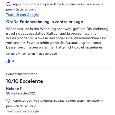
Aspectos positivos: Limpieza, llegada, comunicación, ubicación y
precisión del anuncio
Traducir con Google
Große Ferienwohnung in zentraler Lage
Wir haben uns in der Wohnung sehr wohl gefühlt. Die Wohnung
ist sehr gut ausgestattet (Kaffee- und Espressomaschine,
Wasserkocher, Mikrowelle und sogar eine Waschmaschine sind
vorhanden). Es wäre schön wenn die Ausstattung im Inserat
besser beschrieben wäre, man hätte nicht so viel mitnehmen
müssen (z.B. Fön, Sonnenschirm). Handtücher, auch für den
Se alojó 9 noches en marzo de 2025
Strand, waren in ausreichender Menge vorhanden. Die Betten
waren sehr bequem, wir haben gut geschlafen. Der Strand,
0
Zentrum und der Hafen sind in unmittelbarer Nähe. Der große
Balkon liegt zur Straße, ist mit Markise, Sitzgruppe und 2 Liegen
Comentario verificado
ausgestattet (Morgensonne). Die Kommunikation mit dem
Vermieter war problemlos über Whatsapp. Wir würden die
10/10 Excelente
Wohnung jederzeit wieder buchen.Vielen Dank Tino
Helene F.
28 de feb de 2025
Aspectos positivos: Limpieza, llegada, comunicación, ubicación y
precisión del anuncio
Traducir con Google