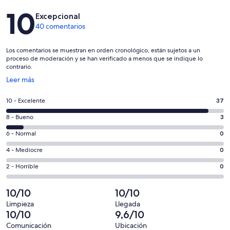
Comentarios
10
Excepcional
40 comentarios
Los comentarios se muestran en orden cronológico, están sujetos a un
proceso de moderación y se han verificado a menos que se indique lo
contrario.
Se
Leer más
abre
en
37
10 - Excelente
37
una
comentarios
ventana
3
8 - Bueno
3
de
nueva
comentarios
un
0
6 - Normal
0
de
total
comentarios
un
0
4 - Mediocre
0
de
de
total
comentarios
40
un
0
2 - Horrible
0
de
de
con
total
comentarios
40
un
una
de
de
10/10
10/10
con
total
puntuación
40
un
una
de
Limpieza
Llegada
de
con
total
10/10
9,6/10
puntuación
40
10
una
de
de
con
Comunicación
Ubicación