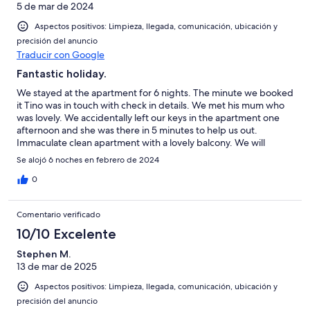
5 de mar de 2024
Aspectos positivos: Limpieza, llegada, comunicación, ubicación y
precisión del anuncio
Traducir con Google
Fantastic holiday.
We stayed at the apartment for 6 nights. The minute we booked
it Tino was in touch with check in details. We met his mum who
was lovely. We accidentally left our keys in the apartment one
afternoon and she was there in 5 minutes to help us out.
Immaculate clean apartment with a lovely balcony. We will
definitely return. Thanks for having us!!
Se alojó 6 noches en febrero de 2024
0
Comentario verificado
10/10 Excelente
Stephen M.
13 de mar de 2025
Aspectos positivos: Limpieza, llegada, comunicación, ubicación y
precisión del anuncio