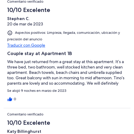
Comentario verificado
10/10 Excelente
Stephen C.
20 de mar de 2023
Aspectos positivos: Limpieza, llegada, comunicación, ubicación y
precisión del anuncio
Traducir con Google
Couple stay at Apartment 1B
We have just returned from a great stay at this apartment. It’s a
three bed, two bathroom, well stocked kitchen and very clean
apartment. Beach towels, beach chairs and umbrella supplied
too. Great balcony with sun in morning to mid afternoon. Tino’s
parents are lovely and so accommodating. We will definitely
return again. Highly recommended.
Se alojó 9 noches en marzo de 2023
0
Comentario verificado
10/10 Excelente
Katy Billinghurst