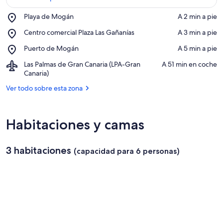
Place,
Playa de Mogán
‪A 2 min a pie‬
Playa
Ver en el mapa
Place,
Centro comercial Plaza Las Gañanías
‪A 3 min a pie‬
de
Centro
Mogán
Place,
Puerto de Mogán
‪A 5 min a pie‬
comercial
Puerto
Plaza
Airport,
Las Palmas de Gran Canaria (LPA-Gran
‪A 51 min en coche‬
de
Las
Las
Canaria)
Mogán
Gañanías
Palmas
Ver todo sobre esta zona
de
Gran
Canaria
(LPA-
Habitaciones y camas
Gran
Canaria)
3 habitaciones
(capacidad para 6 personas)