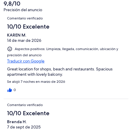
-
puntuación
40
9,8/10
8
una
Excelente
de
con
-
puntuación
Precisión del anuncio
6
una
Comentarios
Bueno
de
Comentario verificado
-
puntuación
4
Normal
de
10/10 Excelente
-
2
Mediocre
KAREN M.
-
14 de mar de 2026
Horrible
Aspectos positivos: Limpieza, llegada, comunicación, ubicación y
precisión del anuncio
Traducir con Google
Great location for shops, beach and restaurants. Spacious
apartment with lovely balcony.
Se alojó 7 noches en marzo de 2026
0
Comentario verificado
10/10 Excelente
Brenda H.
7 de sept de 2025