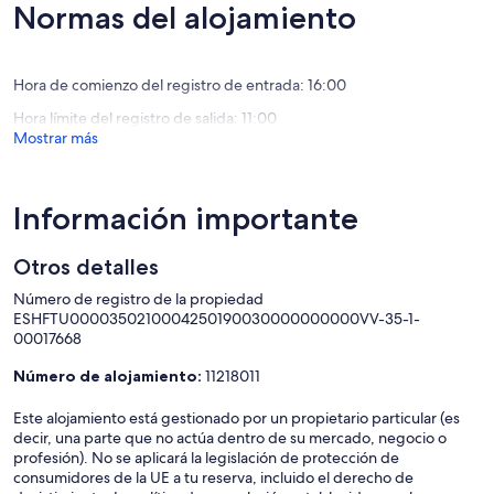
Mogán
Mogán
(62 comentarios)
Normas del alojamiento
Hora de comienzo del registro de entrada: 16:00
Hora límite del registro de salida: 11:00
Mostrar más
Información importante
Otros detalles
Número de registro de la propiedad
ESHFTU0000350210004250190030000000000VV-35-1-
00017668
Número de alojamiento:
11218011
Este alojamiento está gestionado por un propietario particular (es
decir, una parte que no actúa dentro de su mercado, negocio o
profesión). No se aplicará la legislación de protección de
consumidores de la UE a tu reserva, incluido el derecho de