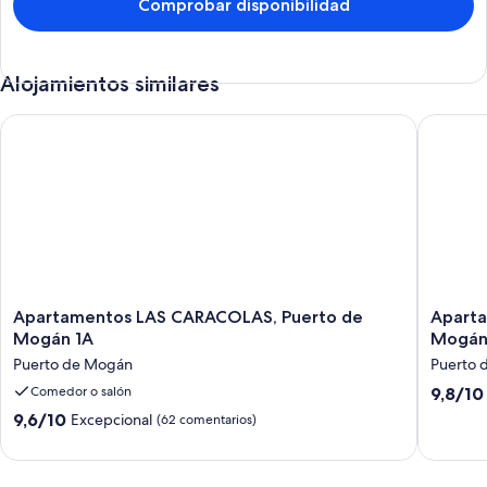
Comprobar disponibilidad
Alojamientos similares
Apartamentos LAS CARACOLAS, Puerto de Mogán 1A
Apartam
Apartamentos
Apartam
Apartamentos LAS CARACOLAS, Puerto de
Apart
LAS
LAS
Mogán 1A
Mogán
CARACOLAS,
CARACO
Puerto de Mogán
Puerto 
Puerto
Puerto
9.8
de
Comedor o salón
de
9,8/10
sobre
Mogán
Mogán
9.6
9,6/10
Excepcional
(62 comentarios)
10,
1A
1C
sobre
Excepcio
Puerto
Puerto
10,
(33 come
de
de
Excepcional,