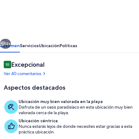
de
Apartamentos
LAS
CARACOLAS,
Puerto
erior
Siguiente
de
13+
Resumen
Servicios
Ubicación
Políticas
Mogán
1B
Comentarios
Excepcional
10
10 de 10
Ver 40 comentarios
Aspectos destacados
Ubicación muy bien valorada en la playa
Disfruta de un oasis paradisíaco en esta ubicación muy bien
Detalle del exterior
valorada cerca de la playa.
Ubicación céntrica
Nunca estarás lejos de donde necesites estar gracias a esta
práctica ubicación.