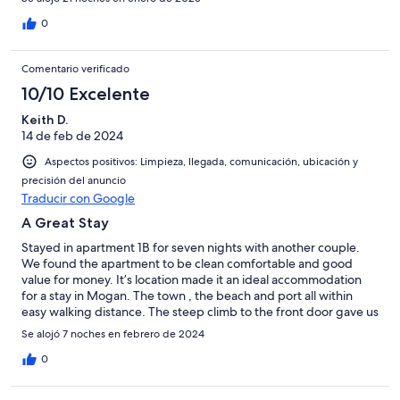
0
Comentario verificado
10/10 Excelente
Keith D.
14 de feb de 2024
Aspectos positivos: Limpieza, llegada, comunicación, ubicación y
precisión del anuncio
Traducir con Google
A Great Stay
Stayed in apartment 1B for seven nights with another couple.
We found the apartment to be clean comfortable and good
value for money. It’s location made it an ideal accommodation
for a stay in Mogan. The town , the beach and port all within
easy walking distance. The steep climb to the front door gave us
something of a challenge but after a couple of days we found
Se alojó 7 noches en febrero de 2024
the climb easier. All in all a great stay.
0