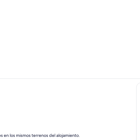
Jardines del
Cocina priv
da con vistas
es en los mismos terrenos del alojamiento.