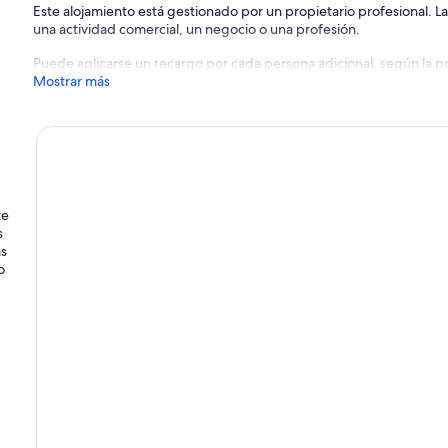
Este alojamiento está gestionado por un propietario profesional. La
una actividad comercial, un negocio o una profesión.
Puede aplicarse un recargo por cada persona adicional, según la pol
Mostrar más
te
s
as
o