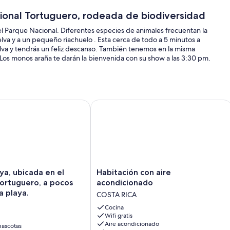
ional Tortuguero, rodeada de biodiversidad
el Parque Nacional. Diferentes especies de animales frecuentan la
selva y a un pequeño riachuelo . Esta cerca de todo a 5 minutos a
selva y tendrás un feliz descanso. También tenemos en la misma
Los monos araña te darán la bienvenida con su show a las 3:30 pm.
uero. Ideal para relajarse
, ubicada en el centro de Tortuguero, a pocos metros de la pla
Habitación con aire acondicionado
Habitación
ya, ubicada en el
Habitación con aire
con
acondicionado
aire
a playa.
COSTA RICA
acondicionado
COSTA
Cocina
Wifi gratis
RICA
Aire acondicionado
ascotas