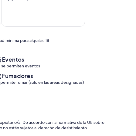
sobre
10,
Muy
bueno,
(2 comentarios)
ad mínima para alquilar: 18
Eventos
 se permiten eventos
Fumadores
 permite fumar (solo en las áreas designadas)
 propietario/a. De acuerdo con la normativa de la UE sobre
o no están sujetos al derecho de desistimiento.