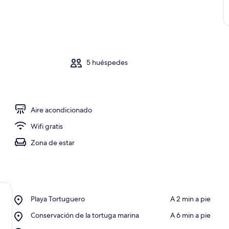
5 huéspedes
Aire acondicionado
Wifi gratis
Zona de estar
Place,
Playa Tortuguero
‪A 2 min a pie‬
Playa
Place,
Conservación de la tortuga marina
‪A 6 min a pie‬
Tortuguero
Conservación