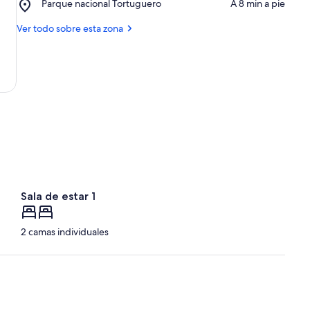
Place,
Parque nacional Tortuguero
‪A 8 min a pie‬
de
Parque
la
nacional
Ver todo sobre esta zona
tortuga
Tortuguero
marina
Sala de estar 1
2 camas individuales