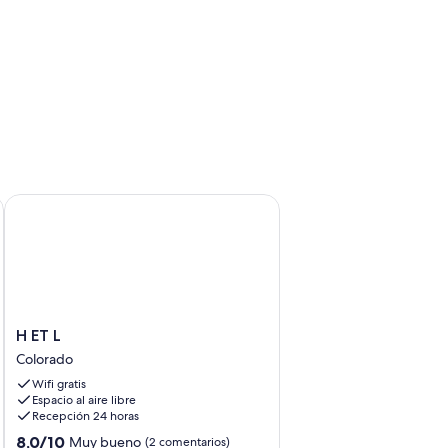
ya.
H ET L
H
H ET L
ET
Colorado
L
Wifi gratis
Colorado
Espacio al aire libre
Recepción 24 horas
8.0
8,0/10
Muy bueno
(2 comentarios)