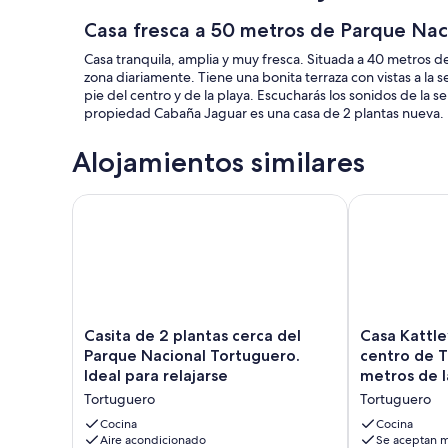
Casa fresca a 50 metros de Parque Nac
Casa tranquila, amplia y muy fresca. Situada a 40 metros d
zona diariamente. Tiene una bonita terraza con vistas a la 
pie del centro y de la playa. Escucharás los sonidos de la 
propiedad Cabaña Jaguar es una casa de 2 plantas nueva. 
Alojamientos similares
Casita de 2 plantas cerca del Parque Nacional Tortug
Casa Kattleya
Casita
Casa
Casita de 2 plantas cerca del
Casa Kattle
de
Kattleya,
Parque Nacional Tortuguero.
centro de Tortuguero, a pocos
2
ubicada
Ideal para relajarse
metros de l
plantas
en
Tortuguero
Tortuguero
cerca
el
del
centro
Cocina
Cocina
Parque
Aire acondicionado
de
Se aceptan m