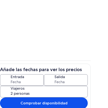
 alojamiento
Restauración
Añade las fechas para ver los precios
ada
Habitación para 3
Entrada
Salida
Viajeros
Comprobar disponibilidad