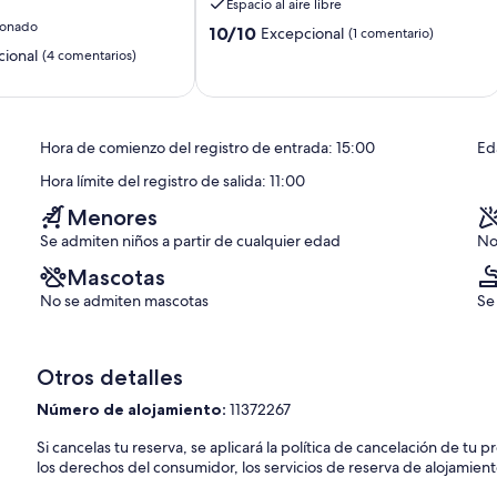
Espacio al aire libre
ionado
10.0
10/10
Excepcional
(1 comentario)
sobre
ional
(4 comentarios)
10,
Excepcional,
(1 comentario)
s)
Hora de comienzo del registro de entrada: 15:00
Ed
Hora límite del registro de salida: 11:00
Menores
Se admiten niños a partir de cualquier edad
No
Mascotas
No se admiten mascotas
Se
Otros detalles
Número de alojamiento:
11372267
Si cancelas tu reserva, se aplicará la política de cancelación de tu
los derechos del consumidor, los servicios de reserva de alojamient