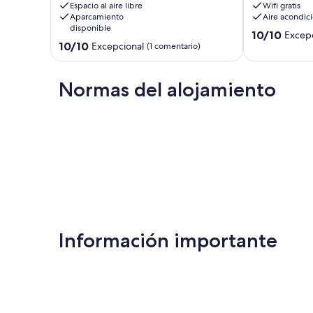
Espacio al aire libre
Wifi gratis
Nacional
Tortuguero,
Aparcamiento
Aire acondic
Tortuguero.
a
disponible
Ideal
pocos
10.0
10/10
Excepc
10.0
para
10/10
metros
Excepcional
sobre
(1 comentario)
sobre
relajarse
de
10,
10,
Tortuguero
la
Excepcional,
Excepcional,
playa.
Normas del alojamiento
(4 comentario
(1 comentario)
Tortuguero
Información importante