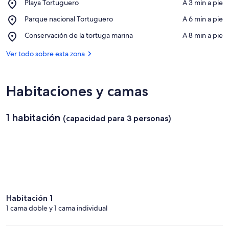
Place,
Playa Tortuguero
‪A 3 min a pie‬
Playa
Ver en el mapa
Place,
Parque nacional Tortuguero
‪A 6 min a pie‬
Tortuguero
Parque
Place,
Conservación de la tortuga marina
‪A 8 min a pie‬
nacional
Conservación
Tortuguero
de
Ver todo sobre esta zona
la
tortuga
marina
Habitaciones y camas
1 habitación
(capacidad para 3 personas)
Habitación 1
1 cama doble y 1 cama individual