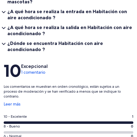
mascotas?
¿A qué hora se realiza la entrada en Habitación con
aire acondicionado ?
¿A qué hora se realiza la salida en Habitación con aire
acondicionado ?
¿Dónde se encuentra Habitación con aire
acondicionado ?
Comentarios
10
Excepcional
1 comentario
Los comentarios se muestran en orden cronológico, están sujetos a un
proceso de moderación y se han verificado a menos que se indique lo
contrario.
Se
Leer más
abre
en
1
10 - Excelente
1
una
comentarios
ventana
0
8 - Bueno
0
de
nueva
comentarios
un
0
6 - Normal
0