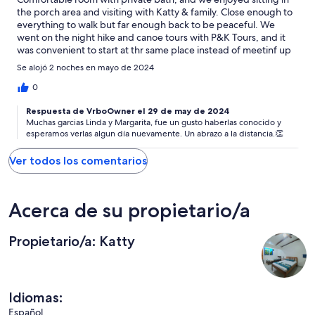
the porch area and visiting with Katty & family. Close enough to
everything to walk but far enough back to be peaceful. We
went on the night hike and canoe tours with P&K Tours, and it
was convenient to start at thr same place instead of meetinf up
in the village or at the dock. This was the highlight of our trip
Se alojó 2 noches en mayo de 2024
through Central America.
0
Respuesta de VrboOwner el 29 de may de 2024
Muchas garcias Linda y Margarita, fue un gusto haberlas conocido y
esperamos verlas algun día nuevamente. Un abrazo a la distancia.👏
Ver todos los comentarios
Acerca de su propietario/a
Propietario/a: Katty
Idiomas:
Español