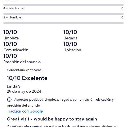
de
total
comentarios
un
0
4 - Mediocre
0
de
de
total
comentarios
1
un
0
2 - Horrible
0
de
de
con
total
comentarios
1
un
una
de
de
10/10
10/10
con
total
puntuación
1
un
una
de
Limpieza
Llegada
de
con
total
10/10
10/10
puntuación
1
10
una
de
de
con
Comunicación
Ubicación
-
puntuación
1
10/10
8
una
Excelente
de
con
-
puntuación
Precisión del anuncio
6
una
Comentarios
Bueno
de
Comentario verificado
-
puntuación
4
Normal
de
10/10 Excelente
-
2
Mediocre
Linda S.
-
29 de may de 2024
Horrible
Aspectos positivos: Limpieza, llegada, comunicación, ubicación y
precisión del anuncio
Traducir con Google
Great visit - would be happy to stay again
Comfortable room with private bath, and we enjoyed sitting in