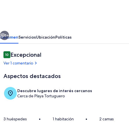
Habitación
con
aire
acondicionado
erior
Siguiente
5+
Resumen
Servicios
Ubicación
Políticas
Comentarios
Excepcional
10
10 de 10
Ver 1 comentario
Aspectos destacados
Descubre lugares de interés cercanos
Cerca de Playa Tortuguero
Habitación
3 huéspedes
•
1 habitación
•
2 camas