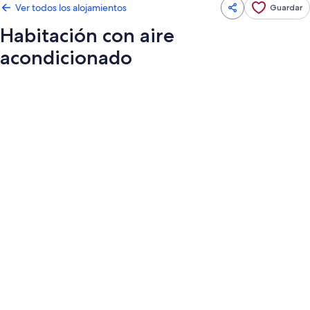
Ver todos los alojamientos
Guardar
Habitación con aire
acondicionado
Galería
de
imágenes
de