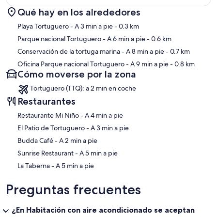
Qué hay en los alrededores
Mapa
Playa Tortuguero
- A 3 min a pie
- 0.3 km
Parque nacional Tortuguero
- A 6 min a pie
- 0.6 km
Conservación de la tortuga marina
- A 8 min a pie
- 0.7 km
Oficina Parque nacional Tortuguero
- A 9 min a pie
- 0.8 km
Cómo moverse por la zona
Tortuguero (TTQ): a 2 min en coche
Restaurantes
‪Restaurante Mi Niño - ‬A 4 min a pie
‪El Patio de Tortuguero - ‬A 3 min a pie
‪Budda Café - ‬A 2 min a pie
‪Sunrise Restaurant - ‬A 5 min a pie
‪La Taberna - ‬A 5 min a pie
Preguntas frecuentes
¿En Habitación con aire acondicionado se aceptan