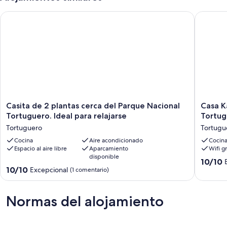
Casita de 2 plantas cerca del Parque Nacional Tortuguero. Idea
Casa Kat
Casita
Casa
Casita de 2 plantas cerca del Parque Nacional
Casa K
de
Kattleya
Tortuguero. Ideal para relajarse
Tortug
2
ubicada
Tortuguero
Tortugu
plantas
en
cerca
Cocina
Aire acondicionado
el
Cocin
Espacio al aire libre
Aparcamiento
Wifi gr
del
centro
disponible
Parque
de
10.0
10/10
Nacional
Tortugu
10.0
10/10
Excepcional
sobre
(1 comentario)
Tortuguero.
a
sobre
10,
Ideal
pocos
10,
Excepcio
para
metros
Excepcional,
Normas del alojamiento
(4 comen
relajarse
de
(1 comentario)
Tortuguero
la
playa.