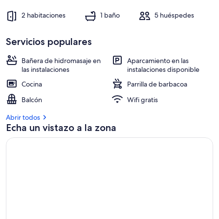
ski…
2 habitaciones
1 baño
5 huéspedes
Servicios populares
Bañera de hidromasaje en
Aparcamiento en las
las instalaciones
instalaciones disponible
Cocina
Parrilla de barbacoa
Balcón
Wifi gratis
Abrir todos
Echa un vistazo a la zona