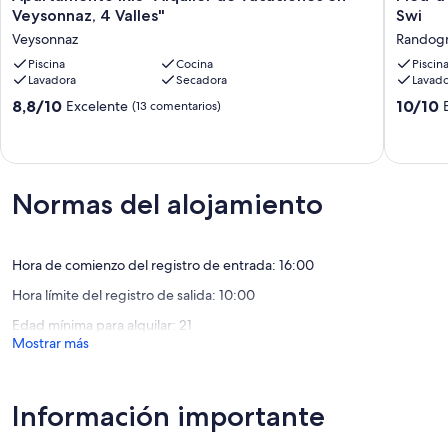
IRIS
à-
Veysonnaz, 4 Valles"
Swi
"Alquiler
terre
Veysonnaz
Randog
de
in
vacaciones
Piscina
Cocina
Crans-
Piscin
Lavadora
Secadora
Lavado
en
Montana
Veysonnaz,
pool
8.8
10.0
8,8/10
10/10
Excelente
(13 comentarios)
4
and
sobre
sobre
Valles"
view
10,
10,
Veysonnaz
-
Excelente,
Excepcio
Swi
(13 comentarios)
(2 comen
Randog
Normas del alojamiento
Hora de comienzo del registro de entrada: 16:00
Hora límite del registro de salida: 10:00
Edad mínima para alquilar: 21
Mostrar más
Información importante