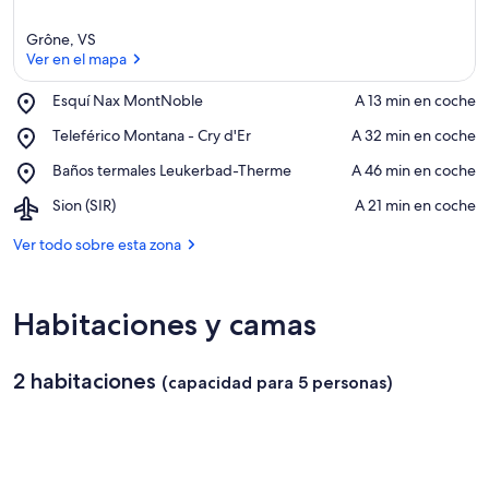
Grône, VS
Ver en el mapa
Place,
Esquí Nax MontNoble
‪A 13 min en coche‬
Esquí
Ver en el mapa
Place,
Teleférico Montana - Cry d'Er
‪A 32 min en coche‬
Nax
Teleférico
MontNoble
Place,
Baños termales Leukerbad-Therme
‪A 46 min en coche‬
Montana
Baños
-
Airport,
Sion (SIR)
‪A 21 min en coche‬
termales
Cry
Sion
Leukerbad-
d'Er
(SIR)
Ver todo sobre esta zona
Therme
Habitaciones y camas
2 habitaciones
(capacidad para 5 personas)