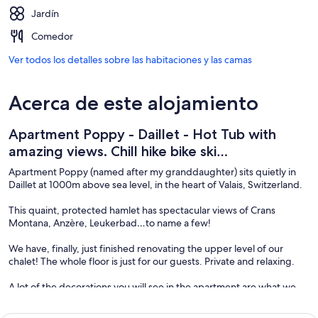
Jardín
Comedor
Ver todos los detalles sobre las habitaciones y las camas
Acerca de este alojamiento
Apartment Poppy - Daillet - Hot Tub with
amazing views. Chill hike bike ski…
Apartment Poppy (named after my granddaughter) sits quietly in
Daillet at 1000m above sea level, in the heart of Valais, Switzerland.
This quaint, protected hamlet has spectacular views of Crans
Montana, Anzère, Leukerbad…to name a few!
We have, finally, just finished renovating the upper level of our
chalet! The whole floor is just for our guests. Private and relaxing.
A lot of the decorations you will see in the apartment are what we
found in the barn, left from the previous owners when we bought
the chalet. Other things were from the local brocante shops. All the