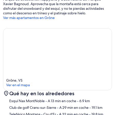
Xavier Bagnoud. Aprovecha que la montaña está cerca para
disfrutar del snowboard y del esquí, y no te pierdas actividades
como el descenso en trineo y el patinaje sobre hielo.
Ver más apartamentos en Grône
Grône, VS
Ver en el mapa
Qué hay en los alrededores
Mapa
Esquí Nax MontNoble
- A 13 min en coche
- 6.9 km
Club de golf Crans-sur-Sierre
- A 29 min en coche
- 19.1 km
Teleférico Montana - Cry d'Er
- A 32 min en coche
- 19.8 km