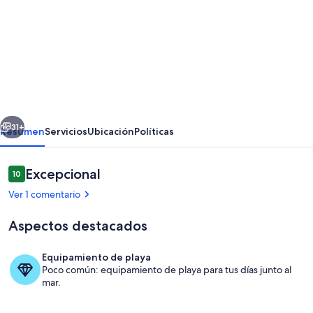
imágenes
de
Apartment
Poppy
-
Daillet
erior
Siguiente
-
31+
Resumen
Servicios
Ubicación
Políticas
Hot
Tub
Comentarios
Excepcional
10
10 de 10
with
Ver 1 comentario
amazing
Aspectos destacados
views.
Chill
Equipamiento de playa
hike
Poco común: equipamiento de playa para tus días junto al
Bañera de hidromasaje al aire libre
mar.
bike