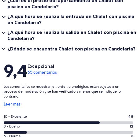
¿Cuál es el precio del aparcamiento en Chalet con
piscina en Candelaria?
¿A qué hora se realiza la entrada en Chalet con piscina
en Candelaria?
¿A qué hora se realiza la salida en Chalet con piscina en
Candelaria?
¿Dónde se encuentra Chalet con piscina en Candelaria?
Comentarios
9,4
Excepcional
65 comentarios
Los comentarios se muestran en orden cronológico, están sujetos a un
proceso de moderación y se han verificado a menos que se indique lo
contrario.
Se
Leer más
abre
en
48
10 - Excelente
48
una
comentarios
ventana
12
8 - Bueno
12
de
nueva
comentarios
un
3
6 - Normal
3