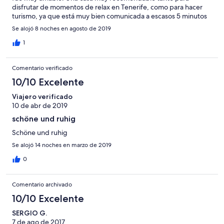
disfrutar de momentos de relax en Tenerife, como para hacer
turismo, ya que está muy bien comunicada a escasos 5 minutos
de la autovía que une Santa Cruz con Los Cristianos ( TF-1)
Se alojó 8 noches en agosto de 2019
1
Comentario verificado
10/10 Excelente
Viajero verificado
10 de abr de 2019
schöne und ruhig
Schöne und ruhig
Se alojó 14 noches en marzo de 2019
0
Comentario archivado
10/10 Excelente
SERGIO G.
7 de ago de 2017