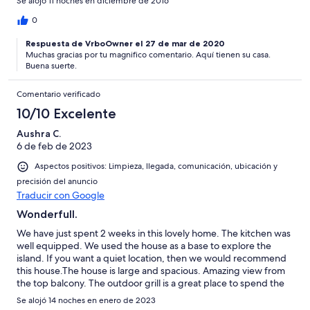
Se alojó 11 noches en diciembre de 2016
very welcoming and a great source of information. Highly
recommended.
0
Respuesta de VrboOwner el 27 de mar de 2020
Muchas gracias por tu magnifico comentario. Aquí tienen su casa.
Buena suerte.
Comentario verificado
10/10 Excelente
Aushra C.
6 de feb de 2023
Aspectos positivos: Limpieza, llegada, comunicación, ubicación y
precisión del anuncio
Traducir con Google
Wonderfull.
We have just spent 2 weeks in this lovely home. The kitchen was
well equipped. We used the house as a base to explore the
island. If you want a quiet location, then we would recommend
this house.The house is large and spacious. Amazing view from
the top balcony. The outdoor grill is a great place to spend the
evening. It is necessary to have a car. Rafael is very helpful and a
Se alojó 14 noches en enero de 2023
good adviser. There was an internet connection, which was a