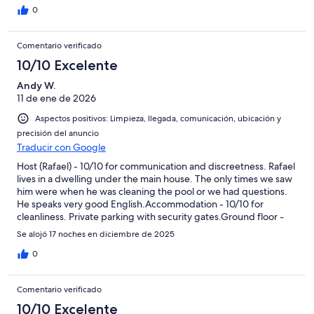
little slow sometimes, but adequate. 7 minutes to the grocery
0
store. The house is situated 45 minutes drive from the airport. I
really liked it and we wish everyone who likes privacy and peace
Comentario verificado
to stay here.
10/10 Excelente
Andy W.
11 de ene de 2026
Aspectos positivos: Limpieza, llegada, comunicación, ubicación y
precisión del anuncio
Traducir con Google
Host (Rafael) - 10/10 for communication and discreetness. Rafael
lives in a dwelling under the main house. The only times we saw
him were when he was cleaning the pool or we had questions.
He speaks very good English.Accommodation - 10/10 for
cleanliness. Private parking with security gates.Ground floor -
Kitchen with all facilities, TV room with sofa and chairs
Se alojó 17 noches en diciembre de 2025
(Spanish/German satellite TV programmes). There is a Firestick
available for Netflix, Prime and YouTube (if you have a
0
subscription). Excellent Wifi. Bathroom with a bath and shower.
Large bedroom with two single beds and lots of wardrobe
Comentario verificado
space. Small balcony (off the TV room) that is perfect for
catching the sunrise.Upstairs - Open plan and very spacious
10/10 Excelente