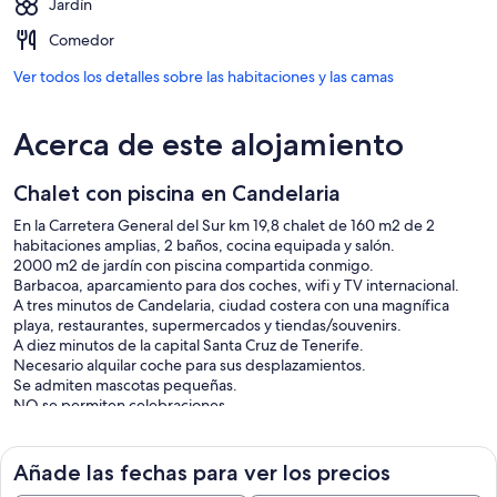
Jardín
Comedor
Ver todos los detalles sobre las habitaciones y las camas
Acerca de este alojamiento
Chalet con piscina en Candelaria
En la Carretera General del Sur km 19,8 chalet de 160 m2 de 2
habitaciones amplias, 2 baños, cocina equipada y salón.
2000 m2 de jardín con piscina compartida conmigo.
Barbacoa, aparcamiento para dos coches, wifi y TV internacional.
A tres minutos de Candelaria, ciudad costera con una magnífica
playa, restaurantes, supermercados y tiendas/souvenirs.
A diez minutos de la capital Santa Cruz de Tenerife.
Necesario alquilar coche para sus desplazamientos.
Se admiten mascotas pequeñas.
NO se permiten celebraciones.
NO se permiten visitas.
La casa y demás instalaciones como barbacoa, jardín y piscina son
para uso y disfrute exclusivo de las personas de la reserva (un
Añade las fechas para ver los precios
máximo de 4)