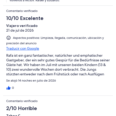
volverlos a recibir. Rafael y Eduardo.
Comentario verificado
10/10 Excelente
Viajero verificado
21 de jul de 2026
Aspectos positivos: Limpieza, llegada, comunicación, ubicación y
precisión del anuncio
Traducir con Google
Rafa ist ein ganz fantastischer, natürlicher und emphatischer
Gastgeber, der ein sehr gutes Gespür für die Bedürfnisse seiner
Gäste hat. Wir haben im Juli mit unseren beiden Kindern (13 &
10) zwei wundervolle Wochen dort verbracht. Die Jungs
stürzten entweder nach dem Frühstück oder nach Ausflügen
stets sofort in den sehr gepflegten und erfrischenden Pool
Se alojó 14 noches en julio de 2026
inmitten der bezaubernden Oase die Rafa liebevoll geschaffen
hat. Zu jeder Tageszeit findet sich auf dem Grundstück ein
0
angenehmes schattiges Plätzchen zum Verweilen oder zur
Beobachtung von Faltern und Vögeln, Hauskatze Luca oder des
Comentario verificado
süßen Dackels Tobi inmitten des vielfältigen Grüns auf dem
Grundstück. Die Unterkunft ist sehr sauber, gepflegt und sehr
2/10 Horrible
geräumig für 4 Personen. Das bereitgestellte Bettzeug und die
Tabea C.