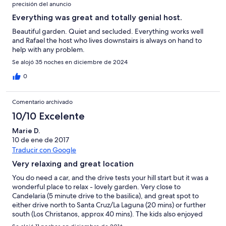
precisión del anuncio
Everything was great and totally genial host.
Beautiful garden. Quiet and secluded. Everything works well
and Rafael the host who lives downstairs is always on hand to
help with any problem.
Se alojó 35 noches en diciembre de 2024
0
Comentario archivado
10/10 Excelente
Marie D.
10 de ene de 2017
Traducir con Google
Very relaxing and great location
You do need a car, and the drive tests your hill start but it was a
wonderful place to relax - lovely garden. Very close to
Candelaria (5 minute drive to the basilica), and great spot to
either drive north to Santa Cruz/La Laguna (20 mins) or further
south (Los Christanos, approx 40 mins). The kids also enjoyed
the pet chicken Peta on the property. The owner Rafael was