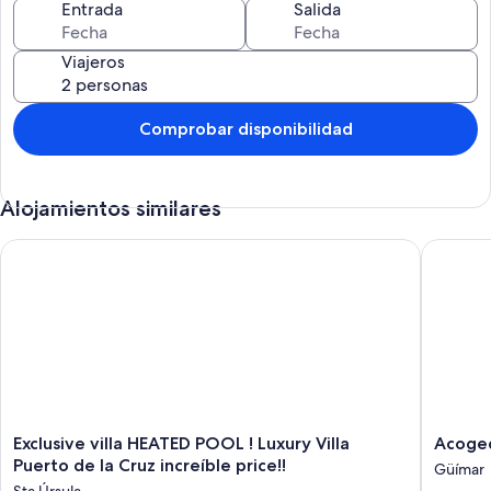
Entrada
Salida
Viajeros
Comprobar disponibilidad
Alojamientos similares
Exclusive villa HEATED POOL ! Luxury Villa Puerto de la Cruz inc
Acogedor
Exclusive
Acoged
Exclusive villa HEATED POOL ! Luxury Villa
Acoged
villa
Casa
Puerto de la Cruz increíble price!!
Güímar
HEATED
de