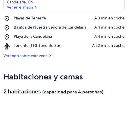
Candelaria, CN
Ver en el mapa
Place,
Playas de Tenerife
‪A 3 min en coche‬
Playas
Ver en el mapa
Place,
Basílica de Nuestra Señora de Candelaria
‪A 4 min en coche‬
de
Basílica
Tenerife
Place,
Playa de la Candelaria
‪A 4 min en coche‬
de
Playa
Nuestra
Airport,
Tenerife (TFS-Tenerife Sur)
‪A 32 min en coche‬
de
Señora
Tenerife
la
de
(TFS-
Ver todo sobre esta zona
Candelaria
Candelaria
Tenerife
Sur)
Habitaciones y camas
2 habitaciones
(capacidad para 4 personas)