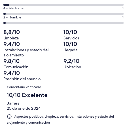
de
total
comentarios
un
1
4 - Mediocre
1
de
de
total
comentarios
65
un
1
2 - Horrible
1
de
de
con
total
comentarios
65
un
una
de
de
8,8/10
10/10
con
total
puntuación
65
un
una
de
Limpieza
Servicios
de
con
total
9,4/10
10/10
puntuación
65
10
una
de
de
con
Instalaciones y estado del
Llegada
-
puntuación
65
alojamiento
8
una
Excelente
de
con
9,8/10
9,2/10
-
puntuación
6
una
Comunicación
Ubicación
Bueno
de
-
puntuación
9,4/10
4
Normal
de
Precisión del anuncio
-
2
Comentarios
Mediocre
Comentario verificado
-
10/10 Excelente
Horrible
James
25 de ene de 2024
Aspectos positivos: Limpieza, servicios, instalaciones y estado del
alojamiento y comunicación