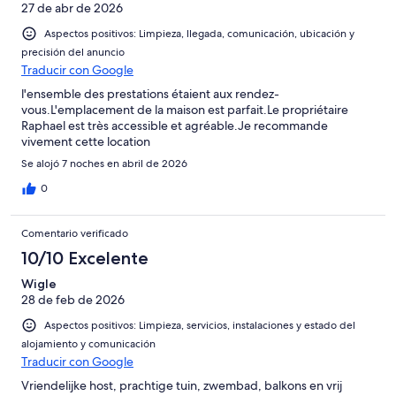
27 de abr de 2026
zusammengestellt. Der Pool ist zwar schön, wird jedoch laut
Vermieter ohne Filteranlage betrieben. Stattdessen wird
Aspectos positivos: Limpieza, llegada, comunicación, ubicación y
regelmäßig Algenmittel zugesetzt. Nach dem Baden waren
precisión del anuncio
unsere Badekleidung und sogar das Duschwasser grün – kein
Traducir con Google
besonders vertrauenerweckender Eindruck.Für uns war es
l'ensemble des prestations étaient aux rendez-
leider kein erholsamer Urlaub. Positiv war lediglich der stets
vous.L'emplacement de la maison est parfait.Le propriétaire
bemühte und freundliche Vermieter.
Raphael est très accessible et agréable.Je recommande
vivement cette location
Se alojó 7 noches en abril de 2026
0
Comentario verificado
10/10 Excelente
Wigle
28 de feb de 2026
Aspectos positivos: Limpieza, servicios, instalaciones y estado del
alojamiento y comunicación
Traducir con Google
Vriendelijke host, prachtige tuin, zwembad, balkons en vrij