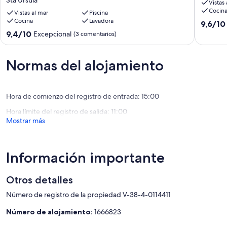
Sta Úrsula
Vistas
POOL
Madera
Cocin
!
Vistas al mar
Piscina
con
Cocina
Lavadora
Luxury
piscina
9.6
9,6/10
Villa
Güímar
sobre
9.4
9,4/10
Excepcional
(3 comentarios)
Puerto
10,
sobre
de
Excepcio
10,
la
(75 come
Excepcional,
Normas del alojamiento
Cruz
(3 comentarios)
increíble
price!!
Sta
Hora de comienzo del registro de entrada: 15:00
Úrsula
Hora límite del registro de salida: 11:00
Mostrar más
Información importante
Otros detalles
Número de registro de la propiedad V-38-4-0114411
Número de alojamiento:
1666823