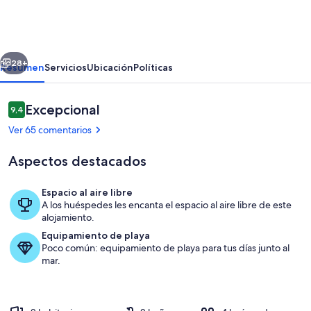
con
piscina
en
erior
Siguiente
Candelaria
28+
Resumen
Servicios
Ubicación
Políticas
Comentarios
Excepcional
9,4
9,4 de 10
Ver 65 comentarios
Aspectos destacados
Espacio al aire libre
A los huéspedes les encanta el espacio al aire libre de este
Vista desde terraza planta superior
alojamiento.
Equipamiento de playa
Poco común: equipamiento de playa para tus días junto al
mar.