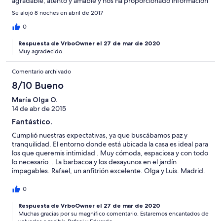
agradable, atento y amable y nos ha proporcionado información
a cerca de lugares interesantes para conocer, la experiencia en
Se alojó 8 noches en abril de 2017
general es buena y recomendable!
0
Respuesta de VrboOwner el 27 de mar de 2020
Muy agradecido.
Comentario archivado
8/10 Bueno
María Olga O.
14 de abr de 2015
Fantástico.
Cumplió nuestras expectativas, ya que buscábamos paz y
tranquilidad. El entorno donde está ubicada la casa es ideal para
los que queremis intimidad . Muy cómoda, espaciosa y con todo
lo necesario. . La barbacoa y los desayunos en el jardín
impagables. Rafael, un anfitrión excelente. Olga y Luis. Madrid.
0
Respuesta de VrboOwner el 27 de mar de 2020
Muchas gracias por su magnifico comentario. Estaremos encantados de