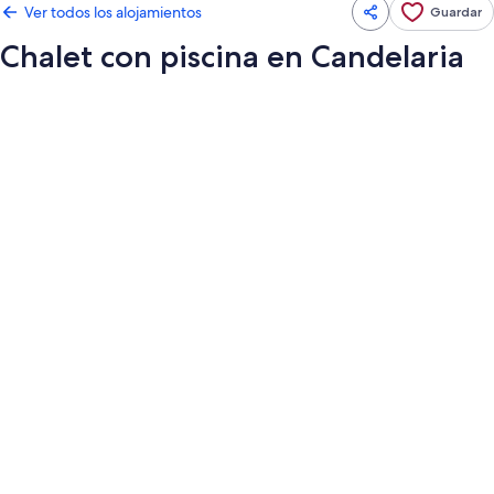
Ver todos los alojamientos
Guardar
Chalet con piscina en Candelaria
Galería
de
imágenes
de
Chalet