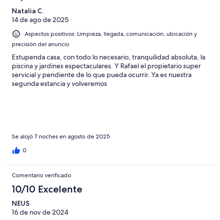
with a double bed, bathroom with bath and shower. Seating
Natalia C.
area with sofa and chairs. Balcony that has fantastic views of the
14 de ago de 2025
mountains and the sea.Outside area - 10/10. The gardens are
tiered with 2 levels. Both levels are exclusively for guests.
Aspectos positivos: Limpieza, llegada, comunicación, ubicación y
Fantastic sun trap. Mercadona, Aldi & Hipodino supermarkets
precisión del anuncio
are 10 minutes drive.Recommended - CICAR car hire at the
airport. We will definitely return
Estupenda casa, con todo lo necesario, tranquilidad absoluta, la
piscina y jardines espectaculares. Y Rafael el propietario super
servicial y pendiente de lo que pueda ocurrir. Ya es nuestra
segunda estancia y volveremos
Se alojó 7 noches en agosto de 2025
0
Comentario verificado
10/10 Excelente
NEUS
16 de nov de 2024