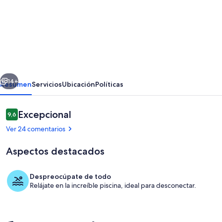
de
Cerca
de
la
playa
erior
Siguiente
y
14+
Resumen
Servicios
Ubicación
Políticas
de
Conil,
Comentarios
Excepcional
9,6
9,6 de 10
gran
Ver 24 comentarios
área
Aspectos destacados
de
piscina,
Despreocúpate de todo
estilo
Relájate en la increíble piscina, ideal para desconectar.
Piscina
andaluz,
2