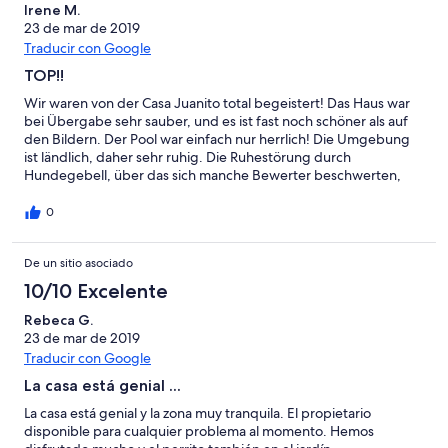
Irene M.
23 de mar de 2019
Traducir con Google
TOP!!
Wir waren von der Casa Juanito total begeistert! Das Haus war
bei Übergabe sehr sauber, und es ist fast noch schöner als auf
den Bildern. Der Pool war einfach nur herrlich! Die Umgebung
ist ländlich, daher sehr ruhig. Die Ruhestörung durch
Hundegebell, über das sich manche Bewerter beschwerten,
können wir nicht bestätigen! Das Haus ist super ausgestattet -
auch wenn in der Küche das eine oder anderer kleine
0
Schüsselchen von Vorteil wäre. Der wunderschöne (unserer
Meinung der schönste!) Strand ist mit dem Rad in ca. 20-25
De un sitio asociado
Minuten durch die schönen Pinienwälder zu erreichen (Urb.
Roche). Dort ist auch ein toller Kletterpark! Das Haus können wir
10/10 Excelente
absolut weiter empfehlen! Eine kleine Anmerkung vielleicht:
eine Infomappe über die Umgebung wäre super. Man ist am
Rebeca G.
ersten Tag etwas orientierungslos. Aber es gibt ja Google.maps.
23 de mar de 2019
Hervorzuheben ist die sehr freundliche Vermittlung. Vielen
Traducir con Google
Dank nochmal!!
La casa está genial ...
La casa está genial y la zona muy tranquila. El propietario
disponible para cualquier problema al momento. Hemos