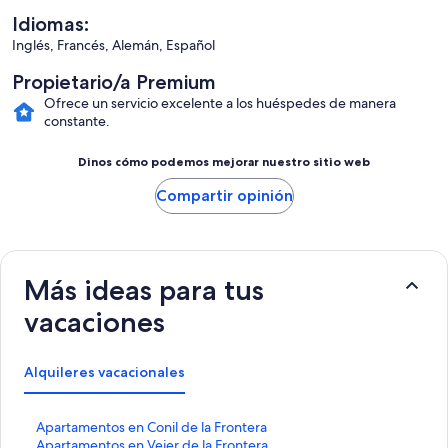
Idiomas:
Inglés, Francés, Alemán, Español
Propietario/a Premium
Ofrece un servicio excelente a los huéspedes de manera
constante.
Dinos cómo podemos mejorar nuestro sitio web
Compartir opinión
Más ideas para tus
vacaciones
Alquileres vacacionales
E
Apartamentos en Conil de la Frontera
n
E
Apartamentos en Vejer de la Frontera