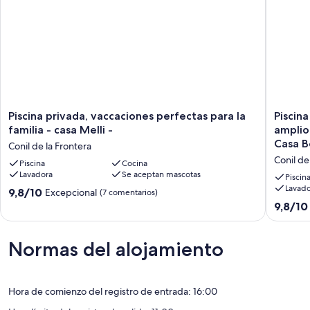
Número de Registro: VTAR/CA/00756
house roules/price information:
Additional services, if wanted bookable for separate fee directly at
the property manager:
- Gastos Mascota: 6,00 € per night
- Radiador eléctrico: 7,50 € per night
Piscina
Piscina
Piscina privada, vaccaciones perfectas para la
Piscina
privada,
privada,
familia - casa Melli -
amplio
vaccaciones
ubicaci
Casa B
Conil de la Frontera
perfectas
tranquil
Conil de
para
Piscina
Cocina
y
Lavadora
Se aceptan mascotas
la
familiar,
Piscin
familia
amplio
Lavado
9.8
9,8/10
Excepcional
(7 comentarios)
-
jardín,
sobre
9.8
9,8/10
casa
aparcam
10,
sobre
Melli
WiFi
Excepcional,
10,
-
gratuito
(7 comentarios)
Excepcio
Normas del alojamiento
Conil
-
(21 come
de
Casa
la
Beni
Frontera
-
Hora de comienzo del registro de entrada: 16:00
Conil