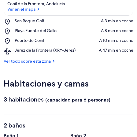
Conil de la Frontera, Andalucia
Ver en el mapa
Place,
San Roque Golf
‪A 3 min en coche‬
San
Ver en el mapa
Place,
Playa Fuente del Gallo
‪A 8 min en coche‬
Roque
Playa
Golf
Place,
Puerto de Conil
‪A 10 min en coche‬
Fuente
Puerto
del
Airport,
Jerez de la Frontera (XRY-Jerez)
‪A 47 min en coche‬
de
Gallo
Jerez
Conil
de
Ver todo sobre esta zona
la
Frontera
(XRY-
Habitaciones y camas
Jerez)
3 habitaciones
(capacidad para 6 personas)
2 baños
Baño 1
Baño 2