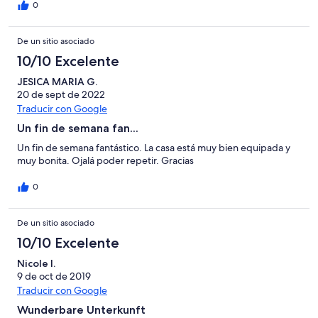
allí mismo. Juan fue muy atento a nuestra llegada y salida. El
0
precio es razonable para una casa de estas características y para
la época en la que hemos viajado (septiembre). Volveremos!
De un sitio asociado
10/10 Excelente
JESICA MARIA G.
20 de sept de 2022
Traducir con Google
Un fin de semana fan...
Un fin de semana fantástico. La casa está muy bien equipada y
muy bonita. Ojalá poder repetir. Gracias
0
De un sitio asociado
10/10 Excelente
Nicole I.
9 de oct de 2019
Traducir con Google
Wunderbare Unterkunft