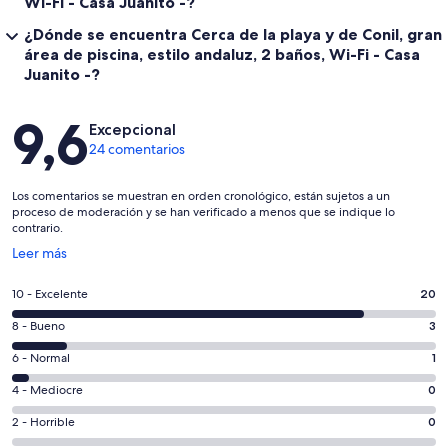
Wi-Fi - Casa Juanito -?
¿Dónde se encuentra Cerca de la playa y de Conil, gran
área de piscina, estilo andaluz, 2 baños, Wi-Fi - Casa
Juanito -?
Comentarios
9,6
Excepcional
24 comentarios
Los comentarios se muestran en orden cronológico, están sujetos a un
proceso de moderación y se han verificado a menos que se indique lo
contrario.
Se
Leer más
abre
en
20
10 - Excelente
20
una
comentarios
ventana
3
8 - Bueno
3
de
nueva
comentarios
un
1
6 - Normal
1
de
total
comentarios
un
0
4 - Mediocre
0
de
de
total
comentarios
24
un
0
2 - Horrible
0
de
de
con
total
comentarios