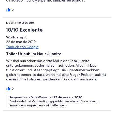
disfrutado mucho y el perrito también en el jardín.
0
De un sitio asociado
10/10 Excelente
Wolfgang T.
22 de mar de 2019
Traducir con Google
Toller Urlaub im Haus Juanito
Wir sind nun schon das dritte Mal in der Casa Juanito
untergekommen. Jedesmal sehr zufrieden. Alles im Haus
funktioniert und ist sehr gepflegt. Die Eigentümer wohnen
gleich nebenan, so dass, wenn mal eine Frage/ Problem auftritt
dieses schnell platziert werden kann und dann auch zügig
gelöstwird. Gut wäre, wenn man selbst spanisch sprechen
würde, da der Eigentümer ausschließlich spanisch spricht und
0
somit die Kommunikation auf deutsch oder englisch erschwert
ist. Dies wird aber durch ein sehr freundliches und
Respuesta de VrboOwner el 22 de mar de 2020
Danke sehr! bei Verständigungsproblemen können Sie uns auch
unkompliziertes Handeln des Eigentümers voll kompensiert. Voll
immer gern ansprechen - wir helfen gern!
auf zufrieden, bis zum nächste Mal.