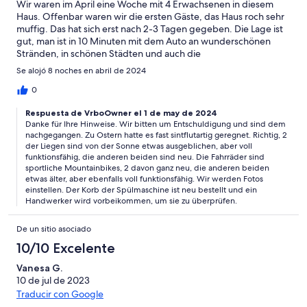
Wir waren im April eine Woche mit 4 Erwachsenen in diesem
Haus. Offenbar waren wir die ersten Gäste, das Haus roch sehr
muffig. Das hat sich erst nach 2-3 Tagen gegeben. Die Lage ist
gut, man ist in 10 Minuten mit dem Auto an wunderschönen
Stränden, in schönen Städten und auch die
Einkaufsmöglichkeiten (Supermärkte, Bäcker) sind nur wenige
Se alojó 8 noches en abril de 2024
Autominuten entfernt. Durch die angrenzenden Pinienwälder
kann man sehr schöne Spaziergänge machen. Die Ausstattung
0
war etwas dürftig. Die Fahrräder sind absolut unbrauchbar.
Respuesta de VrboOwner el 1 de may de 2024
Dann lieber gar nicht im Inserat erwähnen. Von den 4 Liegen am
Danke für Ihre Hinweise. Wir bitten um Entschuldigung und sind dem
schönen Pool waren 2 leider in einem sehr schlechten Zustand.
nachgegangen. Zu Ostern hatte es fast sintflutartig geregnet. Richtig, 2
Geärgert haben wir uns über den Geschirrspüler. Der untere
der Liegen sind von der Sonne etwas ausgeblichen, aber voll
Korb ist sehr verrostet, einige Teile sind weggebrochen. Oft
funktionsfähig, die anderen beiden sind neu. Die Fahrräder sind
waren 2 Spülgänge notwendig. Mit ein paar kleinen
sportliche Mountainbikes, 2 davon ganz neu, die anderen beiden
Erneuerungen ist das Haus sicher eine gute Wahl, in dem
etwas älter, aber ebenfalls voll funktionsfähig. Wir werden Fotos
Zustand ist das Preis-/Leistungsverhältnis nicht sehr gut.
einstellen. Der Korb der Spülmaschine ist neu bestellt und ein
Handwerker wird vorbeikommen, um sie zu überprüfen.
De un sitio asociado
10/10 Excelente
Vanesa G.
10 de jul de 2023
Traducir con Google