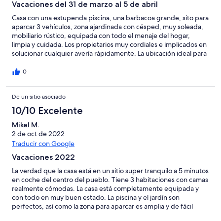
Vacaciones del 31 de marzo al 5 de abril
Casa con una estupenda piscina, una barbacoa grande, sito para
aparcar 3 vehículos, zona ajardinada con césped, muy soleada,
mobiliario rústico, equipada con todo el menaje del hogar,
limpia y cuidada. Los propietarios muy cordiales e implicados en
solucionar cualquier avería rápidamente. La ubicación ideal para
pasear por los pinares, con comercios cerca. Quisieramos volver
a disfrutarla pronto.
0
De un sitio asociado
10/10 Excelente
Mikel M.
2 de oct de 2022
Traducir con Google
Vacaciones 2022
La verdad que la casa está en un sitio super tranquilo a 5 minutos
en coche del centro del pueblo. Tiene 3 habitaciones con camas
realmente cómodas. La casa está completamente equipada y
con todo en muy buen estado. La piscina y el jardín son
perfectos, así como la zona para aparcar es amplia y de fácil
acceso. Genial tener una barbacoa incluso con grifo para lavar