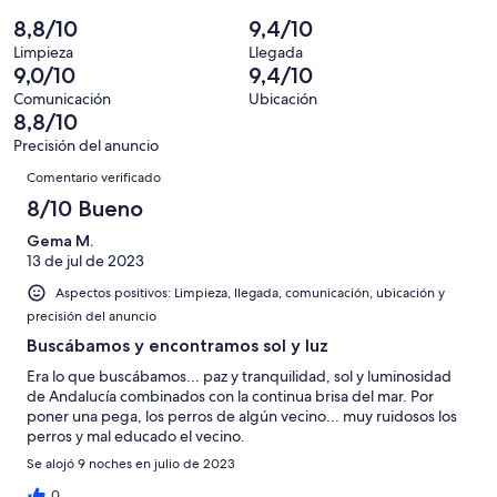
24
un
una
de
de
8,8/10
9,4/10
con
total
puntuación
24
un
una
de
Limpieza
Llegada
de
con
total
9,0/10
9,4/10
puntuación
24
10
una
de
de
con
Comunicación
Ubicación
-
puntuación
24
8,8/10
8
una
Excelente
de
con
-
puntuación
Precisión del anuncio
6
una
Comentarios
Bueno
de
Comentario verificado
-
puntuación
4
Normal
de
8/10 Bueno
-
2
Mediocre
Gema M.
-
13 de jul de 2023
Horrible
Aspectos positivos: Limpieza, llegada, comunicación, ubicación y
precisión del anuncio
Buscábamos y encontramos sol y luz
Era lo que buscábamos... paz y tranquilidad, sol y luminosidad
de Andalucía combinados con la continua brisa del mar. Por
poner una pega, los perros de algún vecino... muy ruidosos los
perros y mal educado el vecino.
Se alojó 9 noches en julio de 2023
0