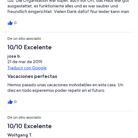
Luz. Die Organisation war super, auch vor Ort, das Haus war gut
ausgestattet, es funktionierte alles und es war sauber und
freundlich eingerichtet. Vielen Dank dafür! Nur leider kann man
nachts kein Fenster geöffnet lassen, weil ab 3 Uhr nachts die
Hähne und Hunde das Morgengeheule bzw Gekrähe losgehen,
0
das unruhige Schläfer vom Schlafen abhalten könnten. Da wir
nicht zu heiße Tage und Nächte Ende Oktober hatten konnten
De un sitio asociado
wir die Fenster schließen. Uns haben die wunderschönen
Strände , Buchten und Pinienwälder, sowie die interessanten
10/10 Excelente
Städtchen und weißen Dörfer angesprochen und könnten uns
vorstellen in einigen Jahren nochmals im Casa Junanito zu
jose b.
wohnen. Liebe Grüßé
21 de mar de 2019
Traducir con Google
Vacaciones perfectas
Hemos pasado unas vacaciones inolvidables en esta casa. Un
diez en todo esperemos poder repetir en el futuro.
0
De un sitio asociado
10/10 Excelente
Wolfgang T.