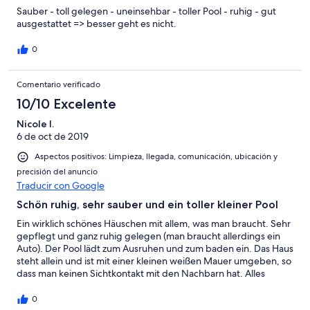
Sauber - toll gelegen - uneinsehbar - toller Pool - ruhig - gut
ausgestattet => besser geht es nicht.
0
Comentario verificado
10/10 Excelente
Nicole I.
6 de oct de 2019
Aspectos positivos: Limpieza, llegada, comunicación, ubicación y
precisión del anuncio
Traducir con Google
Schön ruhig, sehr sauber und ein toller kleiner Pool
Ein wirklich schönes Häuschen mit allem, was man braucht. Sehr
gepflegt und ganz ruhig gelegen (man braucht allerdings ein
Auto). Der Pool lädt zum Ausruhen und zum baden ein. Das Haus
steht allein und ist mit einer kleinen weißen Mauer umgeben, so
dass man keinen Sichtkontakt mit den Nachbarn hat. Alles
bestens. Wir würden jederzeit wieder dorthin fahren. Ein
kleines Minus: Die Fahrräder sind nicht ganz tauglich für
0