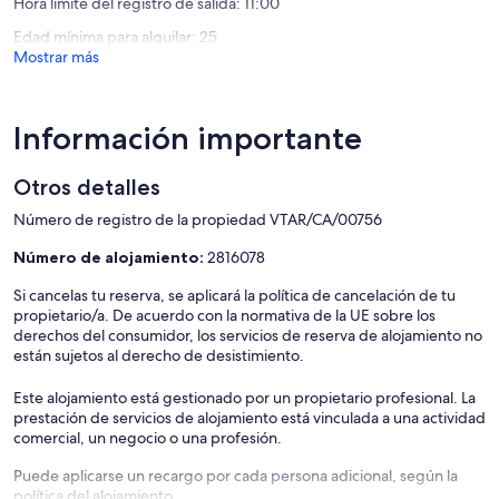
Hora límite del registro de salida: 11:00
de
la
Edad mínima para alquilar: 25
Frontera
Mostrar más
Información importante
Otros detalles
Número de registro de la propiedad VTAR/CA/00756
Número de alojamiento:
2816078
Si cancelas tu reserva, se aplicará la política de cancelación de tu
propietario/a. De acuerdo con la normativa de la UE sobre los
derechos del consumidor, los servicios de reserva de alojamiento no
están sujetos al derecho de desistimiento.
Este alojamiento está gestionado por un propietario profesional. La
prestación de servicios de alojamiento está vinculada a una actividad
comercial, un negocio o una profesión.
Puede aplicarse un recargo por cada persona adicional, según la
política del alojamiento.