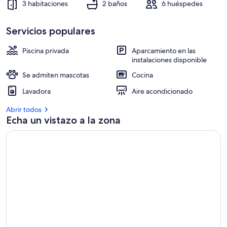
baños,
3 habitaciones
2 baños
6 huéspedes
Wi-
Servicios populares
Fi
-
Piscina privada
Aparcamiento en las
instalaciones disponible
Casa
Se admiten mascotas
Cocina
Juanito
-
Lavadora
Aire acondicionado
Abrir todos
Echa un vistazo a la zona