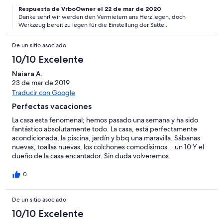
Erwachsene (Sattel lassen sich nicht höher stellen, da Werkzeug
fehlt) oder längere Strecken (haben etwas unter dem Klima
Respuesta de VrboOwner el 22 de mar de 2020
Danke sehr! wir werden den Vermietern ans Herz legen, doch
gelitten). Da wir aber eh nicht viel fahren wollten, hat uns das
Werkzeug bereit zu legen für die Einstellung der Sättel.
nicht gestört.
De un sitio asociado
10/10 Excelente
Naiara A.
23 de mar de 2019
Traducir con Google
Perfectas vacaciones
La casa esta fenomenal; hemos pasado una semana y ha sido
fantástico absolutamente todo. La casa, está perfectamente
acondicionada, la piscina, jardín y bbq una maravilla. Sábanas
nuevas, toallas nuevas, los colchones comodísimos... un 10 Y el
dueño de la casa encantador. Sin duda volveremos.
0
De un sitio asociado
10/10 Excelente