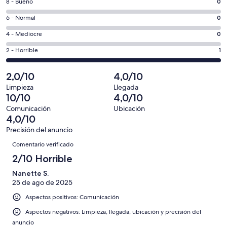
ventana
0
8 - Bueno
0
de
nueva
comentarios
un
0
6 - Normal
0
de
total
comentarios
un
0
4 - Mediocre
0
de
de
total
comentarios
1
un
1
2 - Horrible
1
de
de
con
total
comentarios
1
un
una
de
de
2,0/10
4,0/10
con
total
puntuación
1
un
una
de
Limpieza
Llegada
de
con
total
10/10
4,0/10
puntuación
1
10
una
de
de
con
Comunicación
Ubicación
-
puntuación
1
4,0/10
8
una
Excelente
de
con
-
puntuación
Precisión del anuncio
6
una
Comentarios
Bueno
de
Comentario verificado
-
puntuación
4
Normal
de
2/10 Horrible
-
2
Mediocre
Nanette S.
-
25 de ago de 2025
Horrible
Aspectos positivos: Comunicación
Aspectos negativos: Limpieza, llegada, ubicación y precisión del
anuncio