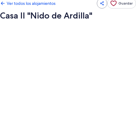
Ver todos los alojamientos
Guardar
Casa II "Nido de Ardilla"
Galería
de
imágenes
de
Casa