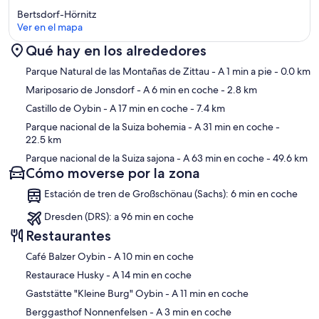
Bertsdorf-Hörnitz
Ver en el mapa
Qué hay en los alrededores
Mapa
Parque Natural de las Montañas de Zittau
- A 1 min a pie
- 0.0 km
Mariposario de Jonsdorf
- A 6 min en coche
- 2.8 km
Castillo de Oybin
- A 17 min en coche
- 7.4 km
Parque nacional de la Suiza bohemia
- A 31 min en coche
-
22.5 km
Parque nacional de la Suiza sajona
- A 63 min en coche
- 49.6 km
Cómo moverse por la zona
Estación de tren de Großschönau (Sachs): 6 min en coche
Dresden (DRS): a 96 min en coche
Restaurantes
‪Café Balzer Oybin - ‬A 10 min en coche
‪Restaurace Husky - ‬A 14 min en coche
‪Gaststätte "Kleine Burg" Oybin - ‬A 11 min en coche
‪Berggasthof Nonnenfelsen - ‬A 3 min en coche