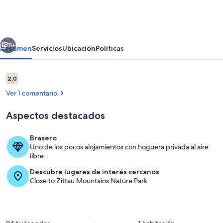
II
"Nido
de
erior
Siguiente
Ardilla"
11+
Resumen
Servicios
Ubicación
Políticas
Comentarios
2,0
2,0 de 10
Ver 1 comentario
Aspectos destacados
Brasero
Uno de los pocos alojamientos con hoguera privada al aire
Exterior
libre.
Descubre lugares de interés cercanos
Close to Zittau Mountains Nature Park