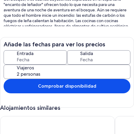
"encanto de leñador" ofrecen todo lo que necesita para una
aventura de una noche de aventura en el bosque. Aún se requiere
que todo el hombre inicie un incendio: las estufas de carbón o los
fuegos de leña calientan la habitación. Las cocinas con cocinas
eléctricas y refrigeradores, llenas de alimentos de cultivo ecológico
controlado a pedido, le permiten quedarse en el "arbusto" como
una cocina.
Añade las fechas para ver los precios
Como característica especial, ofrecemos almuerzos privados, recién
cocinados, orgánicos y vegetarianos. En consulta, también en el
Entrada
Salida
camino en las montañas de Zittau (en lugares hermosos al aire libre,
con contenedores térmicos).
Viajeros
Los 5000 metros cuadrados que pertenecen a la propiedad con
arroyo y estanque están cercados a prueba de niños y ofrecen una
gran variedad en el lugar con varios cajones de arena, columpios,
Comprobar disponibilidad
castillos de escalada y otras opciones de juego. Si está buscando la
paz y desea visitarnos en septiembre, infórmese cuándo tiene lugar
la carrera triangular Oberlausitzer. Porque entonces es ruidoso este
Alojamientos similares
fin de semana.
Auszeit an der Spree Ferienwohnung Neusalza-spremberg
Apartame