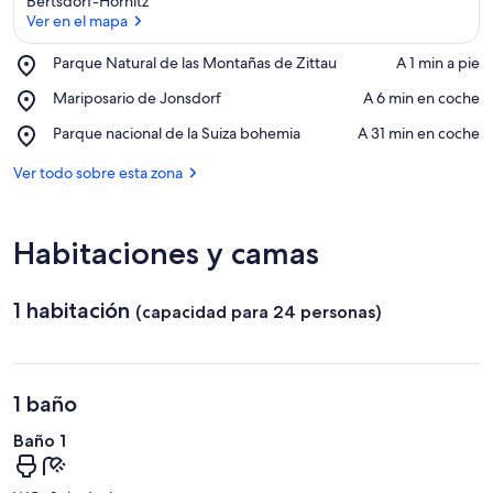
Bertsdorf-Hörnitz
Ver en el mapa
Place,
Parque Natural de las Montañas de Zittau
‪A 1 min a pie‬
Parque
Ver en el mapa
Place,
Mariposario de Jonsdorf
‪A 6 min en coche‬
Natural
Mariposario
de
Place,
Parque nacional de la Suiza bohemia
‪A 31 min en coche‬
de
las
Parque
Jonsdorf
Montañas
nacional
Ver todo sobre esta zona
de
de
Zittau
la
Suiza
Habitaciones y camas
bohemia
1 habitación
(capacidad para 24 personas)
1 baño
Baño 1