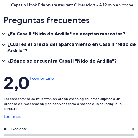
‪Captain Hook Erlebnisrestaurant Olbersdorf - ‬A 12 min en coche
Preguntas frecuentes
¿En Casa II "Nido de Ardilla" se aceptan mascotas?
¿Cuál es el precio del aparcamiento en Casa II "Nido de
Ardilla"?
¿Dónde se encuentra Casa II "Nido de Ardilla"?
Comentarios
2,0
1 comentario
Los comentarios se muestran en orden cronológico, están sujetos a un
proceso de moderación y se han verificado a menos que se indique lo
contrario.
Se
Leer más
abre
en
0
10 - Excelente
0
una
comentarios