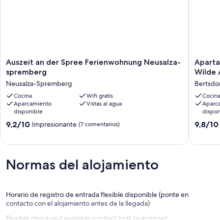
Auszeit
Apartam
Auszeit an der Spree Ferienwohnung Neusalza-
Aparta
an
de
spremberg
Wilde 
der
vacacio
Neusalza-Spremberg
Bertsdo
Spree
"Eulentr
Ferienwohnung
Cocina
Wifi gratis
en
Cocin
Aparcamiento
Vistas al agua
Aparc
Neusalza-
Wilde
disponible
dispon
spremberg
Auwaldh
Neusalza-
Montes
9.2
9.8
9,2/10
9,8/10
Impresionante
(7 comentarios)
Spremberg
de
sobre
sobre
Zittau
10,
10,
Bertsdor
Impresionante,
Excepcio
Hörnitz
(7 comentarios)
(6 comen
Normas del alojamiento
Horario de registro de entrada flexible disponible (ponte en
contacto con el alojamiento antes de la llegada)
Flexible check-out available (contact host to arrange)