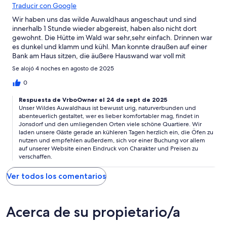
Traducir con Google
Wir haben uns das wilde Auwaldhaus angeschaut und sind
innerhalb 1 Stunde wieder abgereist, haben also nicht dort
gewohnt. Die Hütte im Wald war sehr,sehr einfach. Drinnen war
es dunkel und klamm und kühl. Man konnte draußen auf einer
Bank am Haus sitzen, die äußere Hauswand war voll mit
Spinnweben, und jeder Menge Staub aus dem Wald. Das
Se alojó 4 noches en agosto de 2025
Springkraut und die Brennesseln schafften es bis kurz vor die
Füße. In der Küche gab es anstelle von Blenden oder
0
Vorhängen grobes Sackleinen zum Sichtschutz. Die Haustür war
Respuesta de VrboOwner el 24 de sept de 2025
mit einer Dicken Wolldecke abgehängt. Insgesamt entsprach
Unser Wildes Auwaldhaus ist bewusst urig, naturverbunden und
das nicht unseren Vorstellungen und der Tag für ca 90 ist für
abenteuerlich gestaltet, wer es lieber komfortabler mag, findet in
den gebotenen Standard auch teuer.
Jonsdorf und den umliegenden Orten viele schöne Quartiere. Wir
laden unsere Gäste gerade an kühleren Tagen herzlich ein, die Öfen zu
nutzen und empfehlen außerdem, sich vor einer Buchung vor allem
auf unserer Website einen Eindruck von Charakter und Preisen zu
verschaffen.
Ver todos los comentarios
Acerca de su propietario/a