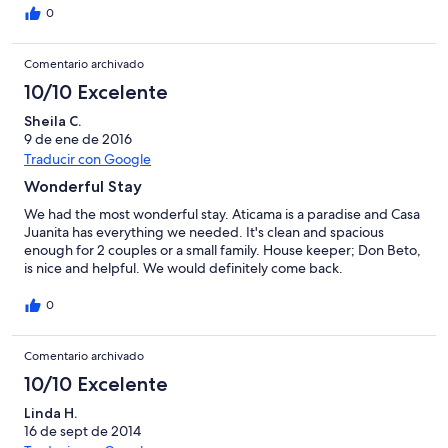
the ATM in San Blas. The pollo place down the hill is excellent.
0
Restarants all have the same menu of seafood and are very
good. We found El Chaco on Mantachen beach to be very
Comentario archivado
handy for food, drinks, hammocks, shade and bathrooms.
About $2 US per person. Bring books and games as this is a very
10/10 Excelente
poor, family oriented town which closed up after dark.
Sheila C.
9 de ene de 2016
Traducir con Google
Wonderful Stay
We had the most wonderful stay. Aticama is a paradise and Casa
Juanita has everything we needed. It's clean and spacious
enough for 2 couples or a small family. House keeper; Don Beto,
is nice and helpful. We would definitely come back.
0
Comentario archivado
10/10 Excelente
Linda H.
16 de sept de 2014