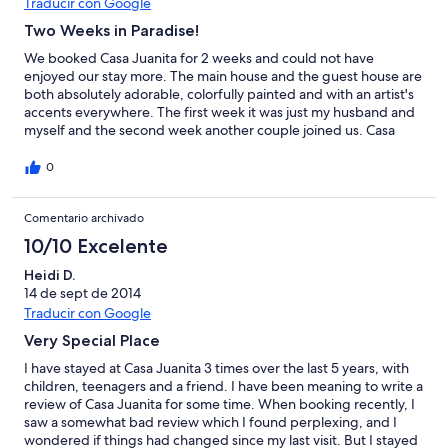
Traducir con Google
Two Weeks in Paradise!
We booked Casa Juanita for 2 weeks and could not have
enjoyed our stay more. The main house and the guest house are
both absolutely adorable, colorfully painted and with an artist's
accents everywhere. The first week it was just my husband and
myself and the second week another couple joined us. Casa
Juanita is perfect for two couples because each can have a very
private bedroom and bathroom of their own. But the common
0
area, dominated by a long, open veranda with views of the
ocean and red sunsets, is where we spent most of our time. The
Comentario archivado
open air kitchen was well equipped and we made our own
dinners almost every night preferring to stay home after days
10/10 Excelente
filled with outdoor adventures such as: a fishing trip, whale
watching trip, bird watching trip, sitting on Aticama's beach
Heidi D.
(which is entirely empty of other people during the week),
14 de sept de 2014
swimming in the ocean, and shopping and lunch-ing out in San
Traducir con Google
Blas and the other nearby towns. The caretaker came to the
Very Special Place
house almost every day to do yardwork, maintenance, and
check that we had everything we needed. The house is on a hill
I have stayed at Casa Juanita 3 times over the last 5 years, with
above the town (about 2 blocks down a cobble stone street very
children, teenagers and a friend. I have been meaning to write a
typical of Mexico) and is about 4-6 blocks to the stores and
review of Casa Juanita for some time. When booking recently, I
shops which have everything you need. Aticama is not a tourist
saw a somewhat bad review which I found perplexing, and I
town at all, which made it ideal for us as we prefer to have a
wondered if things had changed since my last visit. But I stayed