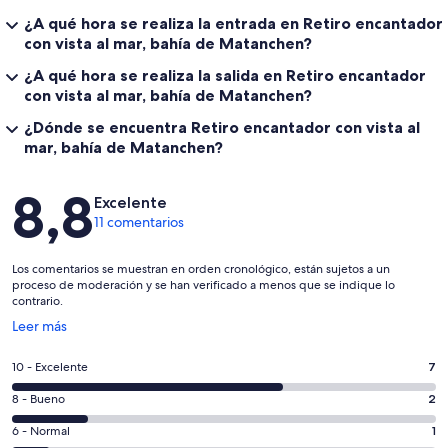
¿A qué hora se realiza la entrada en Retiro encantador
con vista al mar, bahía de Matanchen?
¿A qué hora se realiza la salida en Retiro encantador
con vista al mar, bahía de Matanchen?
¿Dónde se encuentra Retiro encantador con vista al
mar, bahía de Matanchen?
Comentarios
8,8
Excelente
11 comentarios
Los comentarios se muestran en orden cronológico, están sujetos a un
proceso de moderación y se han verificado a menos que se indique lo
contrario.
Se
Leer más
abre
en
7
10 - Excelente
7
una
comentarios
ventana
2
8 - Bueno
2
de
nueva
comentarios
un
1
6 - Normal
1
de