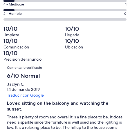
total
comentarios
un
1
4 - Mediocre
1
de
de
total
comentarios
11
un
0
2 - Horrible
0
de
de
con
total
comentarios
11
un
una
de
de
10/10
10/10
con
total
puntuación
11
un
una
de
Limpieza
Llegada
de
con
total
10/10
10/10
puntuación
11
10
una
de
de
con
Comunicación
Ubicación
-
puntuación
11
10/10
8
una
Excelente
de
con
-
puntuación
Precisión del anuncio
6
una
Comentarios
Bueno
de
Comentario verificado
-
puntuación
4
Normal
de
6/10 Normal
-
2
Mediocre
Jaclyn C.
-
14 de mar de 2019
Horrible
Traducir con Google
Loved sitting on the balcony and watching the
sunset.
There is plenty of room and overall it is a fine place to be. It does
need a sparkle since the furniture is well used and the lighting is
low. It is a relaxing place to be. The hill up to the house seems