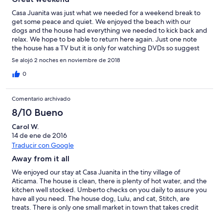
Casa Juanita was just what we needed for a weekend break to
get some peace and quiet. We enjoyed the beach with our
dogs and the house had everything we needed to kick back and
relax. We hope to be able to return here again. Just one note
the house has a TV but it is only for watching DVDs so suggest
you bring some of your own with you if that's important. We
Se alojó 2 noches en noviembre de 2018
brought our laptop so watched some TV shows on that.
0
Comentario archivado
8/10 Bueno
Carol W.
14 de ene de 2016
Traducir con Google
Away from it all
We enjoyed our stay at Casa Juanita in the tiny village of
Aticama. The house is clean, there is plenty of hot water, and the
kitchen well stocked. Umberto checks on you daily to assure you
have all you need. The house dog, Lulu, and cat, Stitch, are
treats. There is only one small market in town that takes credit
cards. Everyone else deals only in pesos, which you can get at