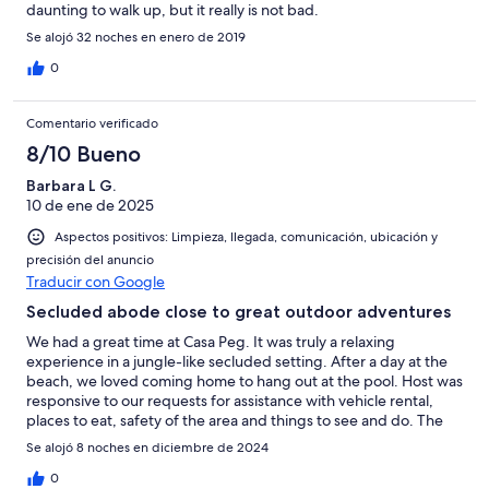
daunting to walk up, but it really is not bad.
Se alojó 32 noches en enero de 2019
0
Comentario verificado
8/10 Bueno
Barbara L G.
10 de ene de 2025
Aspectos positivos: Limpieza, llegada, comunicación, ubicación y
precisión del anuncio
Traducir con Google
Secluded abode close to great outdoor adventures
We had a great time at Casa Peg. It was truly a relaxing
experience in a jungle-like secluded setting. After a day at the
beach, we loved coming home to hang out at the pool. Host was
responsive to our requests for assistance with vehicle rental,
places to eat, safety of the area and things to see and do. The
beds were comfortable and we loved using the AC at night. The
Se alojó 8 noches en diciembre de 2024
things that could use some improvement is letting guests know
how to properly dispose of trash and having a tight-fitting lid on
0