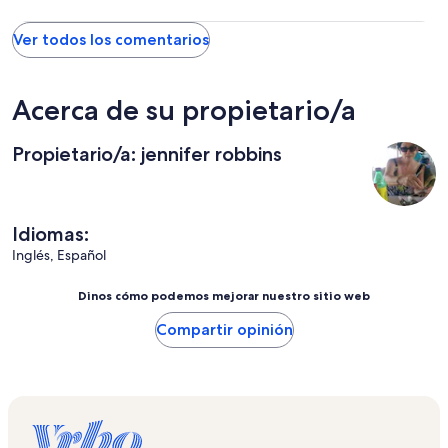
enjoyed our stay in Aticama and the caretaker was very helpful. I
on, you could invite bugs to join you for dinner. We would love
would recommend this property to couples for a fun getaway
to come back here!!! Thanks Peggy!!
but NOT to families with children of any age.
Ver todos los comentarios
Acerca de su propietario/a
Propietario/a: jennifer robbins
Idiomas:
Inglés, Español
Dinos cómo podemos mejorar nuestro sitio web
Compartir opinión