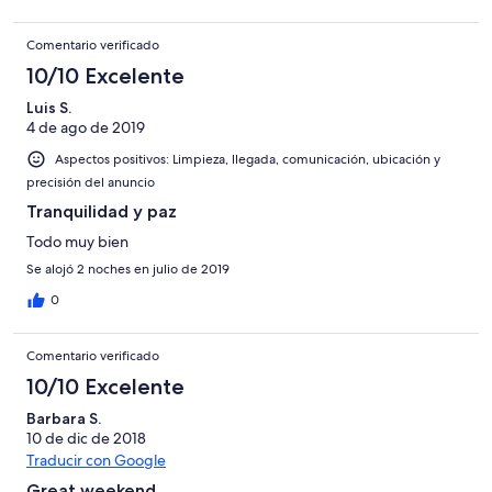
the trash can, as with disposing of food items in the trash can
attract insects and such. Otherwise, this was a delightful stay
Comentario verificado
and we would stay here again.
10/10 Excelente
Luis S.
4 de ago de 2019
Aspectos positivos: Limpieza, llegada, comunicación, ubicación y
precisión del anuncio
Tranquilidad y paz
Todo muy bien
Se alojó 2 noches en julio de 2019
0
Comentario verificado
10/10 Excelente
Barbara S.
10 de dic de 2018
Traducir con Google
Great weekend