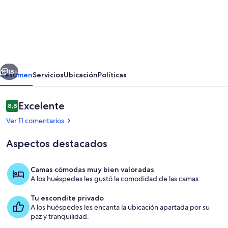
de
Retiro
encantador
con
vista
erior
Siguiente
al
18+
Resumen
Servicios
Ubicación
Políticas
mar,
bahía
Comentarios
Excelente
8,8
8,8 de 10
de
Ver 11 comentarios
Matanchen
Aspectos destacados
Camas cómodas muy bien valoradas
A los huéspedes les gustó la comodidad de las camas.
Piscina
Tu escondite privado
A los huéspedes les encanta la ubicación apartada por su
paz y tranquilidad.