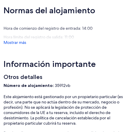
Tortugu
Excepcional,
10,
riveria
(37 comentarios)
Excepcio
Normas del alojamiento
nayarit
(13 come
Hora de comienzo del registro de entrada: 14:00
Hora límite del registro de salida: 11:00
Mostrar más
Información importante
Otros detalles
Número de alojamiento:
35912vb
Este alojamiento está gestionado por un propietario particular (es
decir, una parte que no actúa dentro de su mercado, negocio o
profesión). No se aplicará la legislación de protección de
consumidores de la UE a tu reserva, incluido el derecho de
desistimiento. La política de cancelación establecida por el
propietario particular cubrirá tu reserva.