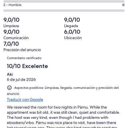
total
comentarios
2
un
0
2 - Horrible
0
de
de
con
total
comentarios
2
un
una
de
de
9,0/10
9,0/10
con
total
puntuación
2
un
una
de
Limpieza
Llegada
de
con
total
9,0/10
6,0/10
puntuación
2
10
una
de
de
con
Comunicación
Ubicación
-
puntuación
2
7,0/10
8
una
Excelente
de
con
-
puntuación
Precisión del anuncio
6
una
Comentarios
Bueno
de
Comentario verificado
-
puntuación
4
Normal
de
10/10 Excelente
-
2
Mediocre
Aki
-
6 de jul de 2026
Horrible
Aspectos positivos: Limpieza, llegada, comunicación y precisión del
anuncio
Traducir con Google
We reserved the room for two nights in Pärnu. While the
appartment was bit old, it was still clean, quiet and comfortable.
The host was very kind, even though I had problems with
ebookers/vrbo. Pärnu was nice place to visit, have been there
last several years ago. They were also kind enough to send me