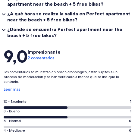
apartment near the beach + 5 free bikes?
¿A qué hora se realiza la salida en Perfect apartment
near the beach + 5 free bikes?
¿Dónde se encuentra Perfect apartment near the
beach + 5 free bikes?
Comentarios
9,0
Impresionante
2 comentarios
Los comentarios se muestran en orden cronológico, están sujetos a un
proceso de moderación y se han verificado a menos que se indique lo
contrario.
Se
Leer más
abre
en
1
10 - Excelente
1
una
comentarios
ventana
1
8 - Bueno
1
de
nueva
comentarios
un
0
6 - Normal
0
de
total
comentarios
un
0
4 - Mediocre
0
de
de