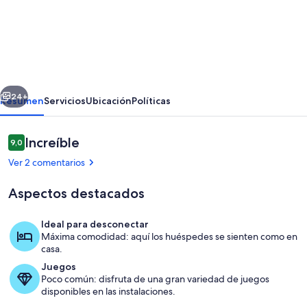
de
Perfect
apartment
near
the
erior
Siguiente
beach
24+
Resumen
Servicios
Ubicación
Políticas
+
5
Comentarios
Increíble
9,0
9,0 de 10
free
Ver 2 comentarios
bikes
Aspectos destacados
Ideal para desconectar
Máxima comodidad: aquí los huéspedes se sienten como en
Interior
casa.
Juegos
Poco común: disfruta de una gran variedad de juegos
disponibles en las instalaciones.