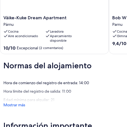
Väike-
Bob
Väike-Kuke Dream Apartment
Bob W
Kuke
W
Pärnu
Parnu
Dream
Pärnu
Cocina
Lavadora
Cocin
Apartment
Parnu
Aire acondicionado
Aparcamiento
Gimna
Pärnu
disponible
9.4
9,4/10
10.0
10/10
Excepcional
sobre
(2 comentarios)
sobre
10,
10,
Excepcio
Excepcional,
Normas del alojamiento
(68 come
(2 comentarios)
Hora de comienzo del registro de entrada: 14:00
Hora límite del registro de salida: 11:00
Edad mínima para alquilar: 21
Mostrar más
Información importante