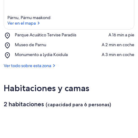
Pärnu, Pärnu maakond
Ver en el mapa
Place,
Parque Acuático Tervise Paradiis
‪A 16 min a pie‬
Parque
Ver en el mapa
Place,
Museo de Parnu
‪A 2 min en coche‬
Acuático
Museo
Tervise
Place,
Monumento a Lydia Koidula
‪A 3 min en coche‬
de
Paradiis
Monumento
Parnu
a
Ver todo sobre esta zona
Lydia
Koidula
Habitaciones y camas
2 habitaciones
(capacidad para 6 personas)