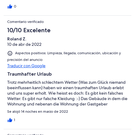
riesiger gepflegter Pool hinter dem Haus. Aber wir haben nicht
nur das Draußen genossen, sondern auch die gediegen -
0
kreativ eingerichteten Räume machen einfach Lust und Freude
aufs Verweilen, Kochen,.... und auf die grandiose Aussicht :
Comentario verificado
Teide im rosa Morgenlicht, Teide vor blauem Himmel und
Sonne, Teide in Abendstimmung und Teide verborgen hinter
10/10 Excelente
Wolken. Grandiose Sonnenuntergänge leiteten die langen
Roland Z.
Abende auf der Terrasse ein. Irmel und Ronald sind Gastgeber
10 de abr de 2022
der besten Art: herzlich, zugewandt, kommunikativ, ohne
aufdringlich zu sein. Wir haben uns bei euch beiden sehr wohl
Aspectos positivos: Limpieza, llegada, comunicación, ubicación y
gefühlt und kommen gerne wieder. Ganz lieben Dank, Irmel
precisión del anuncio
und Ronald, für die schöne Zeit in eurem Paradies.
Traducir con Google
Traumhafter Urlaub
Trotz mehrheitlich schlechtem Wetter (Was zum Glück niemand
beeinflussen kann) haben wir einen traumhaften Urlaub erlebt
und uns super erholt. Wie heisst es doch: Es gibt kein falsches
Wetter. Es gibt nur falsche Kleidung :-) Das Gebäude in dem die
Wohnung und nebenan die Wohnung der Gastgeber
untergebracht ist, ist eine ca. 250 Jahre alte Finca. Liebevoll
Se alojó 14 noches en marzo de 2022
restauriert und modernisiert. Aber trotzdem hat es seinen
Charm behalten. Und all seine Geschichten die es erlebt hat. Es
1
müssen hauptsächlich gute Erlebnisse gewesen sein, denn von
diesem Ort und Gebäude gehen positive Ausstrahlungen aus.