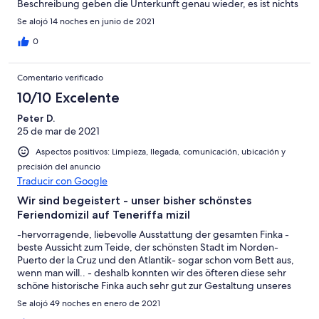
Beschreibung geben die Unterkunft genau wieder, es ist nichts
"geschönt". :)
Se alojó 14 noches en junio de 2021
0
Comentario verificado
10/10 Excelente
Peter D.
25 de mar de 2021
Aspectos positivos: Limpieza, llegada, comunicación, ubicación y
precisión del anuncio
Traducir con Google
Wir sind begeistert - unser bisher schönstes
Feriendomizil auf Teneriffa mizil
-hervorragende, liebevolle Ausstattung der gesamten Finka -
beste Aussicht zum Teide, der schönsten Stadt im Norden-
Puerto der la Cruz und den Atlantik- sogar schon vom Bett aus,
wenn man will.. - deshalb konnten wir des öfteren diese sehr
schöne historische Finka auch sehr gut zur Gestaltung unseres
Hobbyfilmer nutzen -sehr kooperative, freundliche und
Se alojó 49 noches en enero de 2021
hilfsbereite Gastgeber -100 prozentige