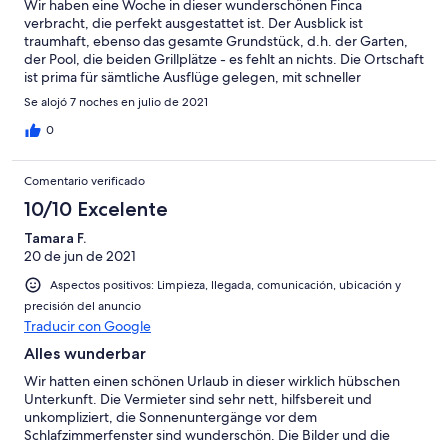
Wir haben eine Woche in dieser wunderschönen Finca
verbracht, die perfekt ausgestattet ist. Der Ausblick ist
traumhaft, ebenso das gesamte Grundstück, d.h. der Garten,
der Pool, die beiden Grillplätze - es fehlt an nichts. Die Ortschaft
ist prima für sämtliche Ausflüge gelegen, mit schneller
Autobahnanbindung und trotzdem sehr ruhig. Ein riesengroßes
Se alojó 7 noches en julio de 2021
Dankeschön gilt an die herzlichen Gastgeber Irmel und Ronald;
uns ist der Abschied nicht leichtgefallen, da sie immer für uns da
0
waren, jedoch nie aufdringlich. Wir kommen sehr gern wieder
und empfehlen Euch 100 % weiter. Alles Gute, hoffentlich bis
Comentario verificado
bald.
10/10 Excelente
Tamara F.
20 de jun de 2021
Aspectos positivos: Limpieza, llegada, comunicación, ubicación y
precisión del anuncio
Traducir con Google
Alles wunderbar
Wir hatten einen schönen Urlaub in dieser wirklich hübschen
Unterkunft. Die Vermieter sind sehr nett, hilfsbereit und
unkompliziert, die Sonnenuntergänge vor dem
Schlafzimmerfenster sind wunderschön. Die Bilder und die