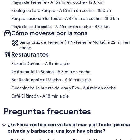
Playas de Tenerife
- A 15 min en coche
- 12.8 km
Zoológico Loro Parque
- A 16 min en coche
- 18.0 km
Parque nacional del Teide
- A 42 min en coche
- 41.3 km
Playa de las Teresitas
- A 46 min en coche
- 47.3 km
Cómo moverse por la zona
Santa Cruz de Tenerife (TFN-Tenerife Norte): a 22 min en
coche
Restaurantes
‪Pizzería DaVinci - ‬A 8 min a pie
‪Restaurante La Sabina - ‬A 3 min en coche
‪Bar Restaurante el Macho - ‬A 16 min a pie
‪Guachinche La huerta de Ana y Eva - ‬A 4 min en coche
‪Café El Rincón - ‬A 18 min a pie
Preguntas frecuentes
¿En Finca rústica con vistas al mar y al Teide, piscina
privada y barbacoa, una joya hay piscina?