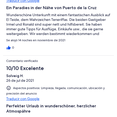
Traducir con Google
Ein Paradies in der Nähe von Puerto de la Cruz
Wunderschöne Unterkunft mit einem fantastischen Ausblick auf
El Teide, dem Wahrzeichen Teneriffas. Die beiden Gastgeber
Irmel und Ronald sind super nett und hilfsbereit. Sie haben
immer gute Tipps für Ausflüge, Einkäufe usw., die sie gerne
weitergeben. Wir werden bestimmt wiederkommen und
können die Unterkunft nur wärmstens weiterempfehlen.
Se alojó 14 noches en noviembre de 2021
0
Comentario verificado
10/10 Excelente
Solveig H.
26 de jul de 2021
Aspectos positivos: Limpieza, llegada, comunicación, ubicación y
precisión del anuncio
Traducir con Google
Perfekter Urlaub in wunderschöner, herzlicher
Atmospähre