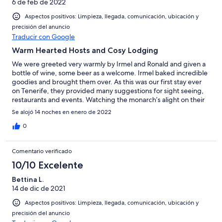
6 de feb de 2022
Aspectos positivos: Limpieza, llegada, comunicación, ubicación y
precisión del anuncio
Traducir con Google
Warm Hearted Hosts and Cosy Lodging
We were greeted very warmly by Irmel and Ronald and given a
bottle of wine, some beer as a welcome. Irmel baked incredible
goodies and brought them over. As this was our first stay ever
on Tenerife, they provided many suggestions for sight seeing,
restaurants and events. Watching the monarch’s alight on their
flowers in their garden was such a treat. We could see the Teide
Se alojó 14 noches en enero de 2022
from our bedroom, and incredible sunsets. We arrived in
January which is the winter season, so layers were necessary.
0
The farmhouse is fully stocked and is cozy and comfortable. The
location is perfect for access to beautiful historic towns and this
Comentario verificado
is perfect location if you want to sample traditional Canarian fare
and take some incredibly beautiful photos. The hosts respected
10/10 Excelente
our privacy, and they are so amiable that we found ourselves
Bettina L.
having wonderful conversations with them and spending
14 de dic de 2021
memorable moments on their terrace. I highly recommend this
lodging to anyone especially a first timer on Tenerife. We hope
Aspectos positivos: Limpieza, llegada, comunicación, ubicación y
to return again next year!
precisión del anuncio