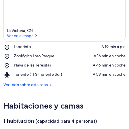
v
a
l
o
r
La Victoria, CN
a
Ver en el mapa
d
o
Place,
Laberinto
‪A 19 min a pie‬
s
Laberinto
Ver en el mapa
Place,
Zoológico Loro Parque
‪A 16 min en coche‬
d
Zoológico
e
Place,
Playa de las Teresitas
‪A 46 min en coche‬
Loro
Playa
Parque
l
Airport,
Tenerife (TFS-Tenerife Sur)
‪A 59 min en coche‬
de
a
Tenerife
las
(TFS-
Ver todo sobre esta zona
Teresitas
z
Tenerife
o
Sur)
n
Habitaciones y camas
a
1 habitación
(capacidad para 4 personas)