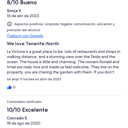
Normal
de
8/10 Bueno
-
2
Mediocre
Sonja V.
-
16 de abr de 2023
Horrible
Aspectos positivos: Limpieza, llegada, comunicación, ubicación y
precisión del anuncio
Traducir con Google
We love Tenerife-North
La Victoria is a great place to be. Lots of restaurants and shops in
walking distance, and a stunning view over the Teide and the
ocean. The house is little and charming. The owners Ronald and
Irmel are realy nice and made us feel welcome. They live on the
property, you are charing the garden with them. If you don’t
mind socializing and smokers it’s a perfect stay in Tenerife.
Se alojó 11 noches en abril de 2023
0
Comentario verificado
10/10 Excelente
Conrado S.
18 de ago de 2020