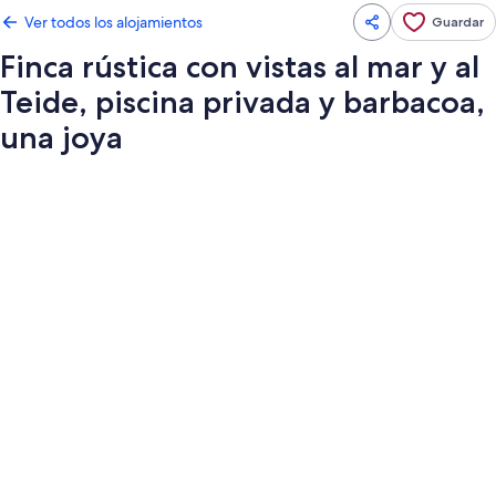
Ver todos los alojamientos
Guardar
Finca rústica con vistas al mar y al
Teide, piscina privada y barbacoa,
una joya
Galería
de
imágenes