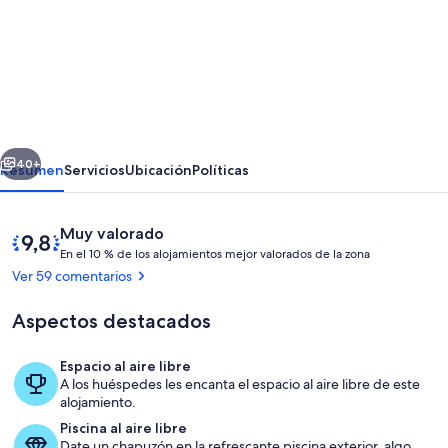
de
Finca
rústica
con
vistas
erior
Siguiente
al
40+
Resumen
Servicios
Ubicación
Políticas
mar
y
Comentarios
9,8
Muy valorado
al
E
de
En el 10 % de los alojamientos mejor valorados de la zona
n
10,
Ver 59 comentarios
Teide,
Muy
e
piscina
valorado
Aspectos destacados
l
privada
1
Espacio al aire libre
y
0
Restaurante al aire libre
A los huéspedes les encanta el espacio al aire libre de este
barbacoa,
alojamiento.
%
una
Piscina al aire libre
Date un chapuzón en la refrescante piscina exterior, algo