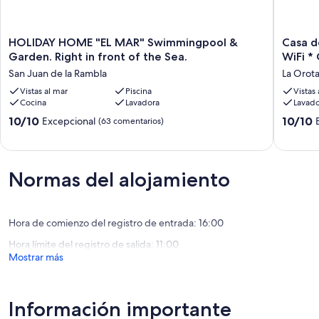
HOLIDAY
Casa
HOLIDAY HOME "EL MAR" Swimmingpool &
Casa d
HOME
de
Garden. Right in front of the Sea.
WiFi *
"EL
campo
San Juan de la Rambla
La Orot
MAR"
inundad
Swimmingpool
Vistas al mar
Piscina
de
Vistas
Cocina
Lavadora
Lavado
&
luz
Garden.
con
10.0
10.0
10/10
10/10
Excepcional
(63 comentarios)
Right
conexió
sobre
sobre
in
WiFi
10,
10,
front
*
Excepcional,
Excepcio
of
Oferta
(63 comentarios)
(93 come
Normas del alojamiento
the
de
Sea.
última
San
hora
Juan
*
Hora de comienzo del registro de entrada: 16:00
de
La
Hora límite del registro de salida: 11:00
la
Orotava
Mostrar más
Rambla
Información importante