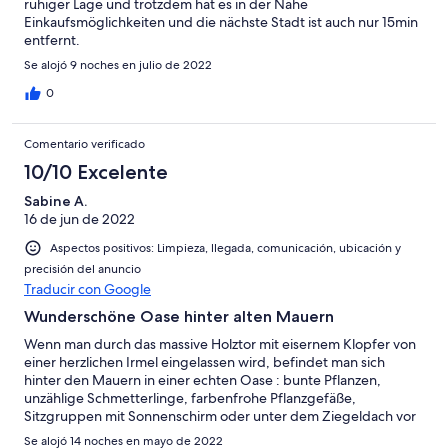
ruhiger Lage und trotzdem hat es in der Nähe
Einkaufsmöglichkeiten und die nächste Stadt ist auch nur 15min
entfernt.
Se alojó 9 noches en julio de 2022
0
Comentario verificado
10/10 Excelente
Sabine A.
16 de jun de 2022
Aspectos positivos: Limpieza, llegada, comunicación, ubicación y
precisión del anuncio
Traducir con Google
Wunderschöne Oase hinter alten Mauern
Wenn man durch das massive Holztor mit eisernem Klopfer von
einer herzlichen Irmel eingelassen wird, befindet man sich
hinter den Mauern in einer echten Oase : bunte Pflanzen,
unzählige Schmetterlinge, farbenfrohe Pflanzgefäße,
Sitzgruppen mit Sonnenschirm oder unter dem Ziegeldach vor
dem Haus, weitere Sitz-und Liege-Möglichkeiten sowie ein
Se alojó 14 noches en mayo de 2022