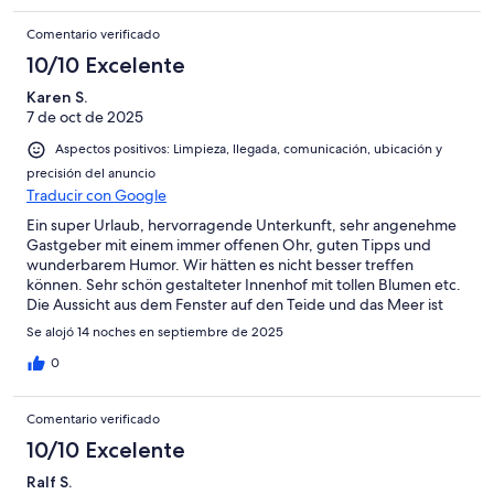
den Pool nicht genutzt.
Comentario verificado
10/10 Excelente
Karen S.
7 de oct de 2025
Aspectos positivos: Limpieza, llegada, comunicación, ubicación y
precisión del anuncio
Traducir con Google
Ein super Urlaub, hervorragende Unterkunft, sehr angenehme
Gastgeber mit einem immer offenen Ohr, guten Tipps und
wunderbarem Humor. Wir hätten es nicht besser treffen
können. Sehr schön gestalteter Innenhof mit tollen Blumen etc.
Die Aussicht aus dem Fenster auf den Teide und das Meer ist
sehr schön und man kann vom Sonnenuntergang nicht genug
Se alojó 14 noches en septiembre de 2025
bekommen. Man kann mit dem Auto direkt vor dem Haus
parken und ist schnell auf der Autobahn. Großer Pool, überall
0
gleich tief, aber super zum schwimmen und planschen. Auch am
Poolrand einfach auf den Liegen schlummern ist toll. Wirklich
Comentario verificado
empfehlenswert. Irmel und Ronald, vielen Dank.
10/10 Excelente
Ralf S.