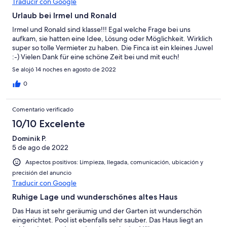
Traducir con Google
Erkundung von Teneriffas Norden und den Bereichen rund um
den Teide ist der Ort wegen der zentralen Lage ein prima
Urlaub bei Irmel und Ronald
Ausgangspunkt. Zudem gibt es im näheren Umkreis viele
Irmel und Ronald sind klasse!!! Egal welche Frage bei uns
empfehlenswerte Restaurants. Absolutes Highlight war am
aufkam, sie hatten eine Idee, Lösung oder Möglichkeit. Wirklich
letzten Tag die Casa Miguel in Caleton. Irmel und Ronald sind
super so tolle Vermieter zu haben. Die Finca ist ein kleines Juwel
super nett und haben uns den ein oder anderen Tipp für eine
:-) Vielen Dank für eine schöne Zeit bei und mit euch!
schöne Tour gegeben. Etwas gewöhnungsbedürftig war am
Anfang die Lautstärke des ein oder anderen schwach
Se alojó 14 noches en agosto de 2022
motorisierten Autos welches sich werktags den Hang hoch
0
kämpfen musste. Allerdings hatten wir da auch sämtliche
Fenster offen. Am Wochenende ist die Gegend sehr ruhig. Für
den nächsten Urlaub auf Teneriffa würden wir gerne wieder bei
Comentario verificado
Irmel und Ronald wohnen.
10/10 Excelente
Dominik P.
5 de ago de 2022
Aspectos positivos: Limpieza, llegada, comunicación, ubicación y
precisión del anuncio
Traducir con Google
Ruhige Lage und wunderschönes altes Haus
Das Haus ist sehr geräumig und der Garten ist wunderschön
eingerichtet. Pool ist ebenfalls sehr sauber. Das Haus liegt an