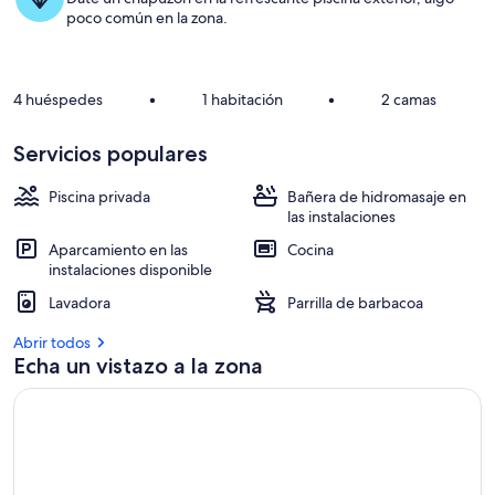
d
joya
poco común en la zona.
e
l
o
4 huéspedes
•
1 habitación
•
2 camas
s
a
Servicios populares
l
o
Piscina privada
Bañera de hidromasaje en
j
las instalaciones
a
m
Aparcamiento en las
Cocina
i
instalaciones disponible
e
n
Lavadora
Parrilla de barbacoa
t
o
Abrir todos
s
Echa un vistazo a la zona
m
e
j
o
r