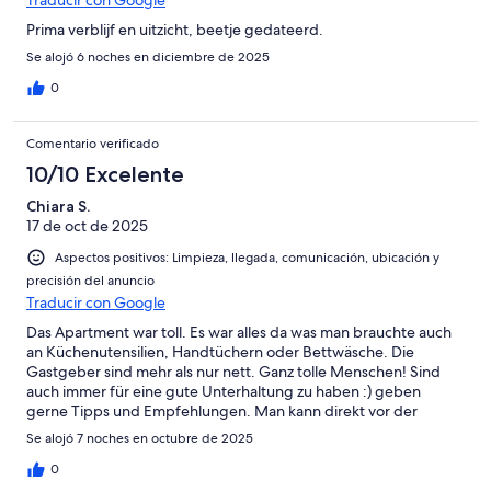
Traducir con Google
Prima verblijf en uitzicht, beetje gedateerd.
Se alojó 6 noches en diciembre de 2025
0
Comentario verificado
10/10 Excelente
Chiara S.
17 de oct de 2025
Aspectos positivos: Limpieza, llegada, comunicación, ubicación y
precisión del anuncio
Traducir con Google
Das Apartment war toll. Es war alles da was man brauchte auch
an Küchenutensilien, Handtüchern oder Bettwäsche. Die
Gastgeber sind mehr als nur nett. Ganz tolle Menschen! Sind
auch immer für eine gute Unterhaltung zu haben :) geben
gerne Tipps und Empfehlungen. Man kann direkt vor der
Unterkunft parken, die Straße bietet genug Platz so dass man
Se alojó 7 noches en octubre de 2025
sogar so parken kann dass man sein Auto gut und direkt
ausräumen kann. Der Pool sieht toll aus und ist groß. Da das
0
Wetter zu unserer Reisezeit nicht so sehr warm war, haben wir