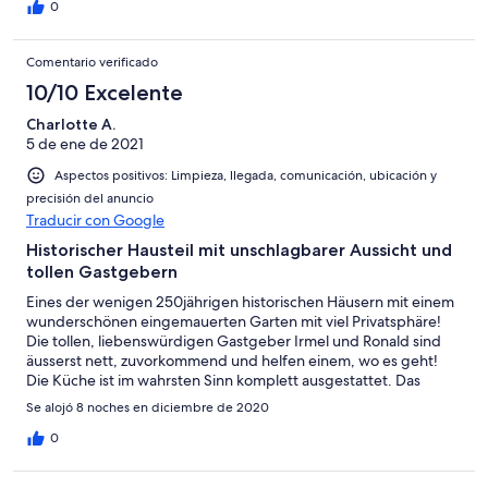
Weiterempfehlung,auch an unsere besten Freunde Nochmals
0
vielen lieben Dank für die sehr gute Betreuung an Irmel und
ihrem Ehegatten von Erika und Peter aus Brandenburg
Comentario verificado
10/10 Excelente
Charlotte A.
5 de ene de 2021
Aspectos positivos: Limpieza, llegada, comunicación, ubicación y
precisión del anuncio
Traducir con Google
Historischer Hausteil mit unschlagbarer Aussicht und
tollen Gastgebern
Eines der wenigen 250jährigen historischen Häusern mit einem
wunderschönen eingemauerten Garten mit viel Privatsphäre!
Die tollen, liebenswürdigen Gastgeber Irmel und Ronald sind
äusserst nett, zuvorkommend und helfen einem, wo es geht!
Die Küche ist im wahrsten Sinn komplett ausgestattet. Das
Wohn-/Schlafzimmer im 1. Stock ist ein heller, grosser Raum.
Se alojó 8 noches en diciembre de 2020
Hier bräuchte es eigentlich kein TV, denn die Aussicht auf den
Teide und die Küste ist unbeschreiblich schön. Hinter dem Haus
0
steht auch noch der grosse Pool zur Verfügung! Ferien und
Entspannung pur!! Danke Irmel und Ronald für eure