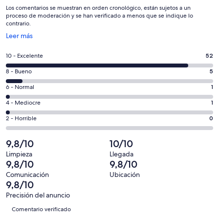
Los comentarios se muestran en orden cronológico, están sujetos a un
proceso de moderación y se han verificado a menos que se indique lo
contrario.
Se
Leer más
abre
en
52
10 - Excelente
52
una
comentarios
ventana
5
8 - Bueno
5
de
nueva
comentarios
un
1
6 - Normal
1
de
total
comentarios
un
1
4 - Mediocre
1
de
de
total
comentarios
59
un
0
2 - Horrible
0
de
de
con
total
comentarios
59
un
una
de
de
9,8/10
10/10
con
total
puntuación
59
un
una
de
Limpieza
Llegada
de
con
total
9,8/10
9,8/10
puntuación
59
10
una
de
de
con
Comunicación
Ubicación
-
puntuación
59
9,8/10
8
una
Excelente
de
con
-
puntuación
Precisión del anuncio
6
una
Comentarios
Bueno
de
Comentario verificado
-
puntuación
4