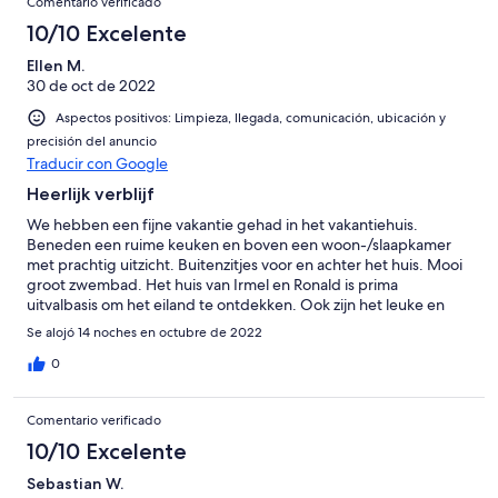
Comentario verificado
10/10 Excelente
Ellen M.
30 de oct de 2022
Aspectos positivos: Limpieza, llegada, comunicación, ubicación y
precisión del anuncio
Traducir con Google
Heerlijk verblijf
We hebben een fijne vakantie gehad in het vakantiehuis.
Beneden een ruime keuken en boven een woon-/slaapkamer
met prachtig uitzicht. Buitenzitjes voor en achter het huis. Mooi
groot zwembad. Het huis van Irmel en Ronald is prima
uitvalbasis om het eiland te ontdekken. Ook zijn het leuke en
vriendelijke mensen die altijd klaar stonden met goede tips. We
Se alojó 14 noches en octubre de 2022
hebben twee heerlijke weken gehad.
0
Comentario verificado
10/10 Excelente
Sebastian W.