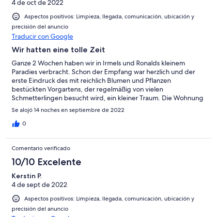
4 de oct de 2022
Aspectos positivos: Limpieza, llegada, comunicación, ubicación y
precisión del anuncio
Traducir con Google
Wir hatten eine tolle Zeit
Ganze 2 Wochen haben wir in Irmels und Ronalds kleinem
Paradies verbracht. Schon der Empfang war herzlich und der
erste Eindruck des mit reichlich Blumen und Pflanzen
bestückten Vorgartens, der regelmäßig von vielen
Schmetterlingen besucht wird, ein kleiner Traum. Die Wohnung
selbst bietet über 2 Stockwerke für 2 Personen viel Platz und ist
Se alojó 14 noches en septiembre de 2022
u.a. mit Geschirrspüler, großem Herd und vielen Sitz- und
Liegemöglichkeiten sehr gut ausgestattet. Zudem gibt es einen
0
Fernseher mit vielen deutschsprachigen Sendern. Sofern das
Wetter mitspielt kann man vom OG aus einen beeindruckenden
Comentario verificado
Blick auf den Teide werfen. Sehr gefallen hat uns der
rückseitige Außenbereich mit großem Pool und gemütlichen
10/10 Excelente
Lounge-Spaces. In Kombination mit den regelmäßig
Kerstin P.
beeindruckenden Sonnenuntergängen haben wir hier viele
4 de sept de 2022
schöne Stunden verbracht. Die Lage in La Victoria ist für
Individualreisende ziemlich gut. Es gibt viele
Aspectos positivos: Limpieza, llegada, comunicación, ubicación y
Einkaufsmöglichkeiten inkl. Wochenmarkt im Nachbarort mit
precisión del anuncio
frischen Gemüse und Obst von lokalen Anbietern. Für die