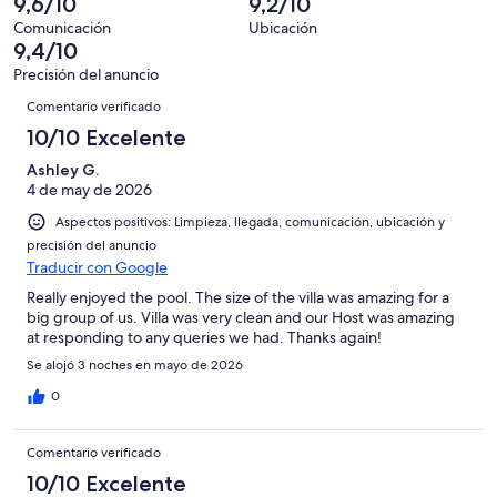
9,6/10
9,2/10
puntuación
88
10
una
de
de
con
Comunicación
Ubicación
-
puntuación
88
9,4/10
8
una
Excelente
de
con
-
puntuación
Precisión del anuncio
6
una
Comentarios
Bueno
de
Comentario verificado
-
puntuación
4
Normal
de
10/10 Excelente
-
2
Mediocre
Ashley G.
-
4 de may de 2026
Horrible
Aspectos positivos: Limpieza, llegada, comunicación, ubicación y
precisión del anuncio
Traducir con Google
Really enjoyed the pool. The size of the villa was amazing for a
big group of us. Villa was very clean and our Host was amazing
at responding to any queries we had. Thanks again!
Se alojó 3 noches en mayo de 2026
0
Comentario verificado
10/10 Excelente