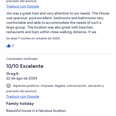
precisión del anuncio
basement though and the rest of the house is lovely. I would
Traducir con Google
100% book again and recommend to anyone. We had the best
time.
Jim was a great host and very attentive to our needs. The House
was spacious, pool excellent, bedrooms and bathrooms very
comfortable and able to accommodate the needs of such a
large group. The location was also great with beaches,
restaurants and bars within close walking distance. If we
needed anything such as transfers/taxis, rubbish removed,
Se alojó 7 noches en octubre de 2025
fridge and oven checked it was done quickly and efficiently. I
would highly recommend Jim and this villa.
0
Comentario verificado
10/10 Excelente
Greg K.
22 de ago de 2024
Aspectos positivos: Limpieza, llegada, comunicación, ubicación y
precisión del anuncio
Traducir con Google
Family holiday
Beautiful house in a fabulous location.