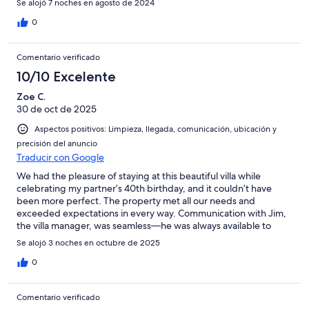
Se alojó 7 noches en agosto de 2024
0
Comentario verificado
10/10 Excelente
Zoe C.
30 de oct de 2025
Aspectos positivos: Limpieza, llegada, comunicación, ubicación y
precisión del anuncio
Traducir con Google
We had the pleasure of staying at this beautiful villa while
celebrating my partner’s 40th birthday, and it couldn’t have
been more perfect. The property met all our needs and
exceeded expectations in every way. Communication with Jim,
the villa manager, was seamless—he was always available to
answer our questions and even arranged our transfers, which
Se alojó 3 noches en octubre de 2025
made everything so easy. We’ll absolutely be returning. A truly
five-star experience!
0
Comentario verificado