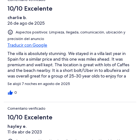
10/10 Excelente
charlie b.
26 de ago de 2025
Aspectos positivos: Limpieza, llegada, comunicación, ubicación y
precisión del anuncio
Traducir con Google
The villa is absolutely stunning. We stayed in a villa last year in
Spain for a similar price and this one was miles ahead. It was
premium and well kept. The location is great with lots of Caffes
and the beach nearby. It is a short bolt/Uber in to albufeira and
was overall great for a group of 25-30 year olds to enjoy for a
week. The host Jim was great at resolving things for us and kept
Se alojó 7 noches en agosto de 2025
in touch with us throughout. Would definitely recommend!
0
Comentario verificado
10/10 Excelente
hayley e.
11 de abr de 2023