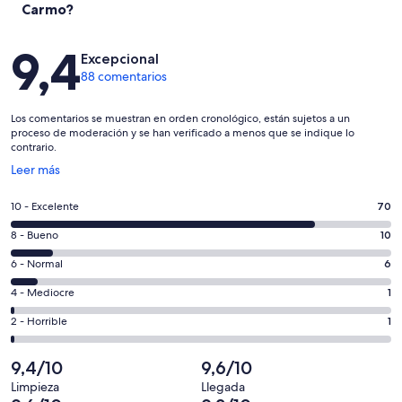
Carmo?
Comentarios
9,4
Excepcional
88 comentarios
Los comentarios se muestran en orden cronológico, están sujetos a un
proceso de moderación y se han verificado a menos que se indique lo
contrario.
Se
Leer más
abre
en
70
10 - Excelente
70
una
comentarios
ventana
10
8 - Bueno
10
de
nueva
comentarios
un
6
6 - Normal
6
de
total
comentarios
un
1
4 - Mediocre
1
de
de
total
comentarios
88
un
1
2 - Horrible
1
de
de
con
total
comentarios
88
un
una
de
de
9,4/10
9,6/10
con
total
puntuación
88
un
una
de
Limpieza
Llegada
de
con
total