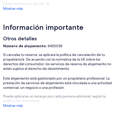
equipo que pueda necesitar.
Edad mínima para alquilar: 18
Dormitorios: amueblado con buen gusto, incluyendo armarios
Mostrar más
empotrados en la mayoría de las habitaciones.
Planta baja:
Dormitorio 1 (primero de izquierda a izquierda) Twin que comparte
Información importante
baño grande con bedroom2
Dormitorio 2 (1º de izquierda a derecha) Twin que comparte baño
Otros detalles
grande
Dormitorio 3 (primero a la derecha a la derecha) Doble
Número de alojamiento:
8455038
compartiendo baño grande con dormitorio 4
Dormitorio 4 (1 ° de derecha a izquierda) Twin que comparte baño
Si cancelas tu reserva, se aplicará la política de cancelación de tu
grande
propietario/a. De acuerdo con la normativa de la UE sobre los
derechos del consumidor, los servicios de reserva de alojamiento no
Primer piso:
están sujetos al derecho de desistimiento.
Dormitorio 5 (1º de derecha a derecha) Doble. Comparte un baño
grande con 6 dormitorios y tiene un balcón frente a la casa
Este alojamiento está gestionado por un propietario profesional. La
Dormitorio 6 (1. ° a la derecha a la izquierda) Twin que comparte
prestación de servicios de alojamiento está vinculada a una actividad
baño grande - Pequeño balcón al lado de la casa
comercial, un negocio o una profesión.
Dormitorio 7 Master Suite: Doble / grande con baño / doble lavabo
/ Puertas francesas a una gran terraza con vista a la piscina
Puede aplicarse un recargo por cada persona adicional, según la
Dormitorio 8 (1º de izquierda a izquierda) Doble con baño grande /
política del alojamiento.
Balcón pequeño al frente de la casa
Mostrar más
Dormitorio 9 (1º de izquierda a derecha) Doble e individual con
cuarto de baño opuesto en el pasillo. Ventanas francesas a la terraza