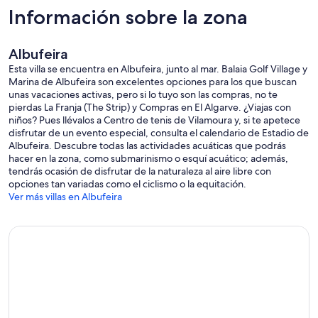
Dormitorio 10 (Frente izquierdo) Gran baño doble con ventanas
Información sobre la zona
francesas a una terraza más grande con vistas a la piscina.
Planta baja:
Albufeira
Habitación 11 Habitación doble con baño
Esta villa se encuentra en Albufeira, junto al mar. Balaia Golf Village y
Habitación 12 Habitación doble con baño privado
Marina de Albufeira son excelentes opciones para los que buscan
Dormitorio 13 Habitación doble con baño
unas vacaciones activas, pero si lo tuyo son las compras, no te
Habitación 14 Habitación doble con baño
pierdas La Franja (The Strip) y Compras en El Algarve. ¿Viajas con
niños? Pues llévalos a Centro de tenis de Vilamoura y, si te apetece
La planta baja cuenta con una gran área popular equipada con una
disfrutar de un evento especial, consulta el calendario de Estadio de
mesa de billar y una mesa de ping-pong.
Albufeira. Descubre todas las actividades acuáticas que podrás
hacer en la zona, como submarinismo o esquí acuático; además,
Área exterior:
tendrás ocasión de disfrutar de la naturaleza al aire libre con
Hay una gran barbacoa incorporada con sus propias instalaciones de
opciones tan variadas como el ciclismo o la equitación.
cocina ubicadas justo afuera en la terraza que conduce desde la
Ver más villas en Albufeira
cocina, que es perfecta para la preparación. Situado en esta terraza
sombreada con vistas a la gran piscina, hay dos mesas de comedor
de buen tamaño. La piscina orientada al sur está rodeada de
tumbonas de calidad y se puede calentar a pedido a un costo
adicional, y los jardines cuentan con dos grandes áreas con césped.
Puede pasar unas relajantes vacaciones familiares o un día de golf,
turismo, actividades en la playa o simplemente relajarse en la piscina
con una copa de vino local. El centro comercial Algarve con sus
numerosas tiendas, cines y restaurantes está a solo 15 minutos en