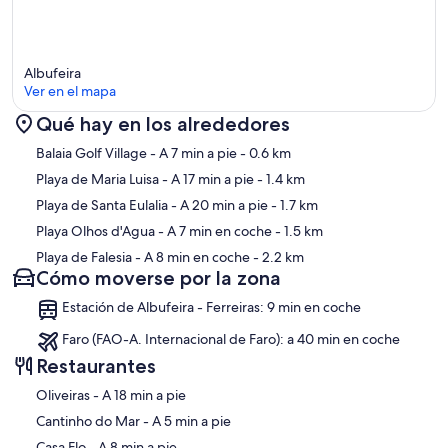
coche con las excursiones y actividades del puerto deportivo de
Albufeira a 20 minutos en coche.
Si desea planificar una cena, un desayuno o una barbacoa
Albufeira
especiales en la villa, podemos recomendarle varios chefs privados
Ver en el mapa
que han ayudado a nuestros huéspedes con frecuencia.
Qué hay en los alrededores
La región del Algarve / Algarve central
Mapa
Balaia Golf Village
- A 7 min a pie
- 0.6 km
La temperatura es generalmente buena durante todo el año. El país
europeo más cálido y seco
Playa de Maria Luisa
- A 17 min a pie
- 1.4 km
Playa de Santa Eulalia
- A 20 min a pie
- 1.7 km
La costa del Algarve es conocida por algunas de las playas más bellas
de Europa. El Algarve tiene aproximadamente 3000 horas de sol al
Playa Olhos d'Agua
- A 7 min en coche
- 1.5 km
año y generalmente es seco.
Playa de Falesia
- A 8 min en coche
- 2.2 km
Cómo moverse por la zona
Temperatura:
Estación de Albufeira - Ferreiras: 9 min en coche
Enero-marzo = Cálido durante el día, se enfría una vez que se pone
el sol
Faro (FAO-A. Internacional de Faro): a 40 min en coche
Abril - mayo = más cálido y seco, más cálido por las tardes
Restaurantes
Junio - septiembre = caluroso y seco mañana, día y noche
Octubre = 24 grados durante el día, ideal para golf
‪Oliveiras - ‬A 18 min a pie
‪Cantinho do Mar - ‬A 5 min a pie
‪Casa Flo - ‬A 8 min a pie