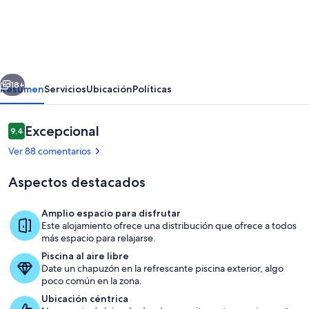
Lujo
14
habitaciones
Quinta
erior
Siguiente
De
18+
Resumen
Servicios
Ubicación
Políticas
Carmo
Comentarios
Excepcional
9,4
9,4 de 10
Ver 88 comentarios
Aspectos destacados
Amplio espacio para disfrutar
Este alojamiento ofrece una distribución que ofrece a todos
Piscina
más espacio para relajarse.
Piscina al aire libre
Date un chapuzón en la refrescante piscina exterior, algo
poco común en la zona.
Ubicación céntrica