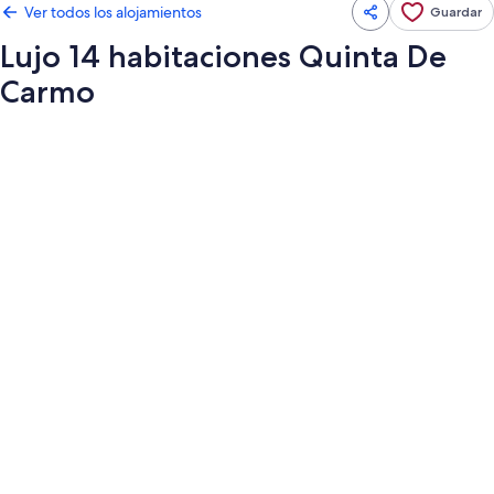
Ver todos los alojamientos
Guardar
Lujo 14 habitaciones Quinta De
Carmo
Galería
de
imágenes
de