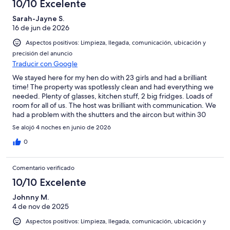
10/10 Excelente
Sarah-Jayne S.
16 de jun de 2026
Aspectos positivos: Limpieza, llegada, comunicación, ubicación y
precisión del anuncio
Traducir con Google
We stayed here for my hen do with 23 girls and had a brilliant
time! The property was spotlessly clean and had everything we
needed. Plenty of glasses, kitchen stuff, 2 big fridges. Loads of
room for all of us. The host was brilliant with communication. We
had a problem with the shutters and the aircon but within 30
minutes of messaging the host, a maintenance man had been
Se alojó 4 noches en junio de 2026
and fixed it (was only a tripped switch). The pool was fantastic,
only downside is there no where near enough loungers for the
0
amount of people the property can hold. But the loungers that
are there have lovely thick cushions so very comfortable. There
Comentario verificado
is seating too, but with girls who like to sunbathe this was a bit of
an issue. The property is perfectly situated, a short walk to a few
10/10 Excelente
bars and supermarket but you will need Ubers to get around.
Johnny M.
However they are so cheap and very easy to get. The one major
4 de nov de 2025
downside to the property is the basement. This needs looking
at urgently! The smell of damp and mould is over powering. Two
Aspectos positivos: Limpieza, llegada, comunicación, ubicación y
of the rooms were not able to be used. This is contained to the