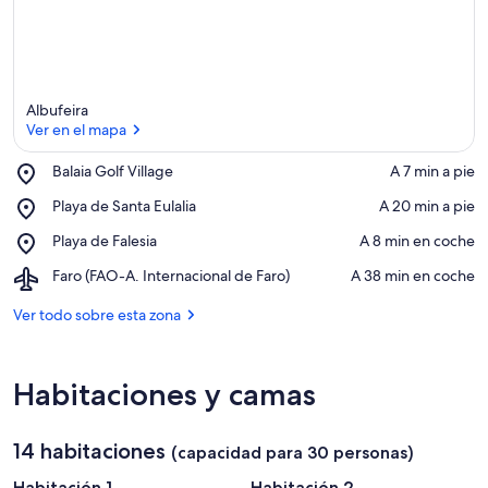
Albufeira
Ver en el mapa
Place,
Balaia Golf Village
‪A 7 min a pie‬
Balaia
Ver en el mapa
Place,
Playa de Santa Eulalia
‪A 20 min a pie‬
Golf
Playa
Village
Place,
Playa de Falesia
‪A 8 min en coche‬
de
Playa
Santa
Airport,
Faro (FAO-A. Internacional de Faro)
‪A 38 min en coche‬
de
Eulalia
Faro
Falesia
(FAO-
Ver todo sobre esta zona
A.
Internacional
de
Habitaciones y camas
Faro)
14 habitaciones
(capacidad para 30 personas)
Habitación 1
Habitación 2