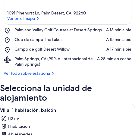
1091 Pinehurst Ln, Palm Desert, CA, 92260
Ver en el mapa
Place,
Palm and Valley Golf Courses at Desert Springs
‪A 13 min a pie‬
Palm
Ver en el mapa
Place,
Club de campo The Lakes
‪A 15 min a pie‬
and
Club
Valley
Place,
Campo de golf Desert Willow
‪A 17 min a pie‬
de
Golf
Campo
campo
Courses
Airport,
Palm Springs, CA (PSP-A. Internacional de
‪A 28 min en coche‬
de
The
at
Palm
Palm Springs)
golf
Lakes
Desert
Springs,
Desert
Springs
Ver todo sobre esta zona
CA
Willow
(PSP-
Selecciona la unidad de
A.
Internacional
alojamiento
de
Palm
Abrir
Una habitación de hotel moderna con z
Springs)
7
Villa, 1 habitación, balcón
todas
112 m²
las
1 habitación
fotos
de
4 huéspedes