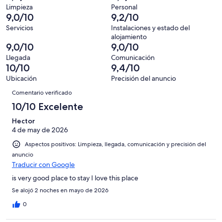
puntuación
3446
un
una
de
Limpieza
Personal
de
con
total
9,0/10
9,2/10
puntuación
3446
10
una
de
de
con
Servicios
Instalaciones y estado del
-
puntuación
3446
alojamiento
8
una
Excelente
de
con
9,0/10
9,0/10
-
puntuación
6
una
Llegada
Comunicación
Bueno
de
-
puntuación
10/10
9,4/10
4
Normal
de
Ubicación
Precisión del anuncio
-
2
Comentarios
Mediocre
Comentario verificado
-
10/10 Excelente
Horrible
Hector
4 de may de 2026
Aspectos positivos: Limpieza, llegada, comunicación y precisión del
anuncio
Traducir con Google
is very good place to stay I love this place
Se alojó 2 noches en mayo de 2026
0