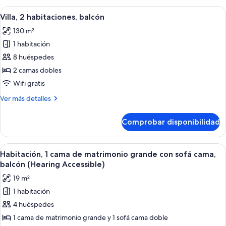
sofá
cama
Abrir
Una habitación de hotel moderna con z
cama,
10
de
Villa, 2 habitaciones, balcón
todas
matrimonio
balcón
130 m²
grande
las
con
1 habitación
fotos
sofá
de
8 huéspedes
cama,
Villa,
balcón
2 camas dobles
2
Wifi gratis
habitaciones,
Más
Ver más detalles
balcón
detalles
de
Comprobar disponibilidad
Villa,
2
habitaciones,
Abrir
Habitación de hotel con una cama grand
3
balcón
Habitación, 1 cama de matrimonio grande con sofá cama,
todas
balcón (Hearing Accessible)
las
19 m²
fotos
1 habitación
de
4 huéspedes
Habitación,
1
1 cama de matrimonio grande y 1 sofá cama doble