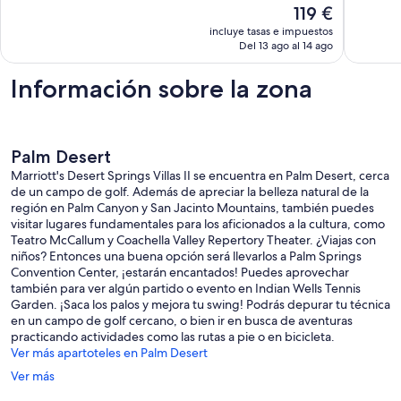
El
119 €
Desert
40 comentarios
520 com
precio
incluye tasas e impuestos
actual
Del 13 ago al 14 ago
es
de
Información sobre la zona
119 €
Palm Desert
Marriott's Desert Springs Villas II se encuentra en Palm Desert, cerca
de un campo de golf. Además de apreciar la belleza natural de la
región en Palm Canyon y San Jacinto Mountains, también puedes
visitar lugares fundamentales para los aficionados a la cultura, como
Teatro McCallum y Coachella Valley Repertory Theater. ¿Viajas con
niños? Entonces una buena opción será llevarlos a Palm Springs
Convention Center, ¡estarán encantados! Puedes aprovechar
también para ver algún partido o evento en Indian Wells Tennis
Garden. ¡Saca los palos y mejora tu swing! Podrás depurar tu técnica
en un campo de golf cercano, o bien ir en busca de aventuras
practicando actividades como las rutas a pie o en bicicleta.
Ver más apartoteles en Palm Desert
Ver más