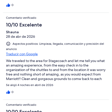
0
Comentario verificado
10/10 Excelente
Shauna
28 de abr de 2026
Aspectos positivos: Limpieza, llegada, comunicación y precisión del
anuncio
Traducir con Google
We traveled to the area for Stagecoach and let me tell you what
an amazing experience, from the easy check in to the
organization of the shuttles to and from the location it was worry
free and nothing short of amazing, as you would expect from
Marriott!! Clean and gorgeous grounds to comw back to each
night!! Will definitely stay here again
Se alojó 4 noches en abril de 2026
0
Comentario verificado
10/10 Excelente