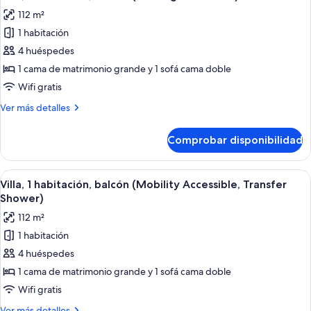
todas
matrimonio
balcón
112 m²
grande
las
(Mobility
con
1 habitación
fotos
Accessible,
sofá
de
4 huéspedes
Transfer
cama,
Villa,
balcón
1 cama de matrimonio grande y 1 sofá cama doble
Shower)
(Mobility
1
Wifi gratis
Accessible,
habitación,
Transfer
Más
Ver más detalles
balcón
Shower)
detalles
(Hearing
de
Comprobar disponibilidad
Villa,
Accessible)
1
habitación,
Abrir
Una habitación de hotel moderna con z
7
balcón
Villa, 1 habitación, balcón (Mobility Accessible, Transfer
todas
(Hearing
Shower)
Accessible)
las
112 m²
fotos
1 habitación
de
4 huéspedes
Villa,
1
1 cama de matrimonio grande y 1 sofá cama doble
habitación,
Wifi gratis
balcón
Más
Ver más detalles