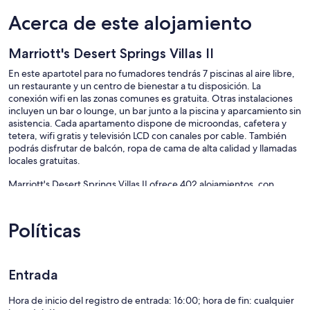
Acerca de este alojamiento
Marriott's Desert Springs Villas II
En este apartotel para no fumadores tendrás 7 piscinas al aire libre,
un restaurante y un centro de bienestar a tu disposición. La
conexión wifi en las zonas comunes es gratuita. Otras instalaciones
incluyen un bar o lounge, un bar junto a la piscina y aparcamiento sin
asistencia. Cada apartamento dispone de microondas, cafetera y
tetera, wifi gratis y televisión LCD con canales por cable. También
podrás disfrutar de balcón, ropa de cama de alta calidad y llamadas
locales gratuitas.
Marriott's Desert Springs Villas II ofrece 402 alojamientos, con
acceso por pasillos exteriores y cafetera y tetera y secador de pelo.
Las habitaciones disponen de balcón. Las camas están vestidas con
ropa de cama de alta calidad. Se ofrece una televisión LCD con
Políticas
canales por cable de suscripción. Los baños están equipados con
ducha y bañera combinadas.
Los huéspedes pueden navegar por la web gracias a nuestro acceso
Entrada
a Internet wifi gratis. Los servicios para las personas de negocios
incluyen teléfono con llamadas locales gratuitas (pueden existir
Hora de inicio del registro de entrada: 16:00; hora de fin: cualquier
restricciones).