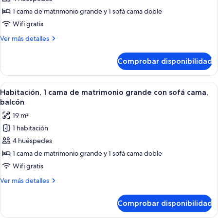
Villa,
1 cama de matrimonio grande y 1 sofá cama doble
1
Wifi gratis
habitación,
Más
Ver más detalles
balcón
detalles
de
Comprobar disponibilidad
Villa,
1
habitación,
Abrir
Habitación de hotel con una cama grand
3
balcón
Habitación, 1 cama de matrimonio grande con sofá cama,
todas
balcón
las
19 m²
fotos
1 habitación
de
4 huéspedes
Habitación,
1
1 cama de matrimonio grande y 1 sofá cama doble
cama
Wifi gratis
de
Más
Ver más detalles
matrimonio
detalles
grande
de
Comprobar disponibilidad
Habitación,
con
1