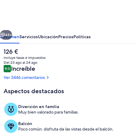
Marriott's
Desert
Springs
Villas
erior
Siguiente
II
45+
Resumen
Servicios
Ubicación
Precios
Políticas
El
126 €
precio
incluye tasas e impuestos
actual
Del 23 ago al 24 ago
es
Comentarios
Increíble
9,0
9,0 de 10
de
Ver 3446 comentarios
126 €
Aspectos destacados
Exterior
Diversión en familia
Muy bien valorado para familias.
Balcón
Poco común: disfruta de las vistas desde el balcón.