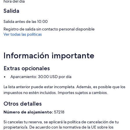
hora del día
En el alojamiento hay 7 piscinas al aire libre además de piscina
Salida
infantil. Otros servicios de ocio y esparcimiento incluyen centro de
bienestar.
Salida antes de las 10:00
Se pueden practicar las actividades de ocio y esparcimiento que se
indican más abajo en las instalaciones o cerca del alojamiento (es
Registro de salida sin contacto personal disponible
posible que se aplique un recargo).
Ver todas las políticas
Información importante
Extras opcionales
Aparcamiento: 30.00 USD por día
La lista anterior puede estar incompleta. Además, es posible que los
impuestos no estén incluidos. Importes sujetos a cambios.
Otros detalles
Número de alojamiento:
57218
Si cancelas tu reserva, se aplicará la política de cancelación de tu
propietario/a. De acuerdo con la normativa de la UE sobre los