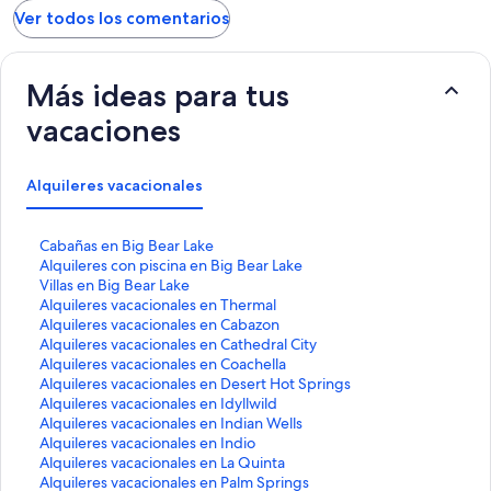
Ver todos los comentarios
Más ideas para tus
vacaciones
Alquileres vacacionales
E
Cabañas en Big Bear Lake
n
E
Alquileres con piscina en Big Bear Lake
l
n
E
Villas en Big Bear Lake
a
l
n
E
Alquileres vacacionales en Thermal
c
a
l
n
E
Alquileres vacacionales en Cabazon
e
c
a
l
n
E
Alquileres vacacionales en Cathedral City
q
e
c
a
l
n
E
Alquileres vacacionales en Coachella
u
q
e
c
a
l
n
E
Alquileres vacacionales en Desert Hot Springs
e
u
q
e
c
a
l
n
E
Alquileres vacacionales en Idyllwild
a
e
u
q
e
c
a
l
n
E
Alquileres vacacionales en Indian Wells
b
a
e
u
q
e
c
a
l
n
E
Alquileres vacacionales en Indio
r
b
a
e
u
q
e
c
a
l
n
E
Alquileres vacacionales en La Quinta
e
r
b
a
e
u
q
e
c
a
l
n
E
Alquileres vacacionales en Palm Springs