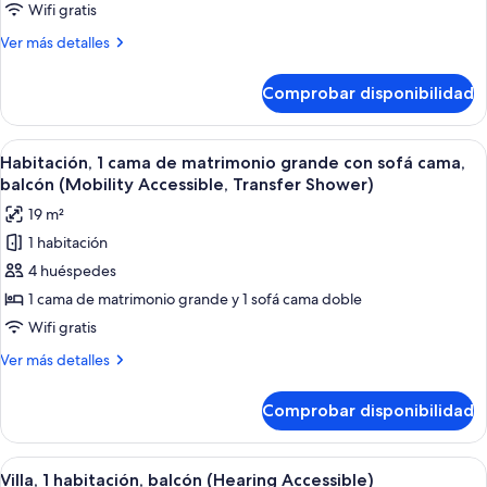
cama
Wifi gratis
de
Más
Ver más detalles
matrimonio
detalles
grande
de
Comprobar disponibilidad
Habitación,
con
1
sofá
cama
Abrir
Habitación de hotel con una cama grand
cama,
3
de
Habitación, 1 cama de matrimonio grande con sofá cama,
todas
matrimonio
balcón
balcón (Mobility Accessible, Transfer Shower)
grande
las
(Hearing
19 m²
con
fotos
Accessible)
sofá
1 habitación
de
cama,
4 huéspedes
Habitación,
balcón
(Hearing
1
1 cama de matrimonio grande y 1 sofá cama doble
Accessible)
cama
Wifi gratis
de
Más
Ver más detalles
matrimonio
detalles
grande
de
Comprobar disponibilidad
Habitación,
con
1
sofá
cama
Abrir
Una habitación de hotel moderna con z
cama,
7
de
Villa, 1 habitación, balcón (Hearing Accessible)