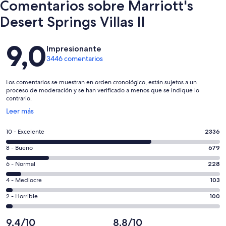
Comentarios sobre Marriott's
Desert Springs Villas II
Comentarios
9,0
Impresionante
3446 comentarios
Los comentarios se muestran en orden cronológico, están sujetos a un
proceso de moderación y se han verificado a menos que se indique lo
contrario.
Se
Leer más
abre
en
2336
10 - Excelente
2336
una
comentarios
ventana
679
8 - Bueno
679
de
nueva
comentarios
un
228
6 - Normal
228
de
total
comentarios
un
103
4 - Mediocre
103
de
de
total
comentarios
3446
un
100
2 - Horrible
100
de
de
con
total
comentarios
3446
un
una
de
de
9,4/10
8,8/10
con
total