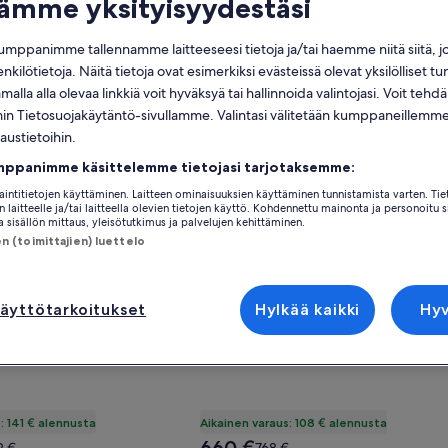
tämme yksityisyydestäsi
mppanimme tallennamme laitteeseesi tietoja ja/tai haemme niitä siitä, 
enkilötietoja. Näitä tietoja ovat esimerkiksi evästeissä olevat yksilölliset tu
om! 10 Min to Strip! tarjoukseen
oituspaikan Boho Queen Studio Near NYC, EWR, MetLife tarj
Gallery
Tutustu majoituspaikan Quiet Oas
alla alla olevaa linkkiä voit hyväksyä tai hallinnoida valintojasi. Voit teh
 Studio Near NYC, EWR,
Quiet Oasis in Lovely Neighbor
Carousel
 Tietosuojakäytäntö-sivullamme. Valintasi välitetään kumppaneillemme,
Orlando
laustietoihin.
Poikkeuksellisen hyvä
9,8
(194 arvostel
sellisen hyvä
(7 arvostelua)
mppanimme käsittelemme tietojasi tarjotaksemme:
jaintitietojen käyttäminen. Laitteen ominaisuuksien käyttäminen tunnistamista varten. Tie
 laitteelle ja/tai laitteella olevien tietojen käyttö. Kohdennettu mainonta ja personoitu s
 sisällön mittaus, yleisötutkimus ja palvelujen kehittäminen.
 (toimittajien) luettelo
äyttötarkoitukset
Hylkää kaikki
Hy
: 141 € alennusta
Aikainen varaus: 108 € alennusta
Hinta
ta
Hinta