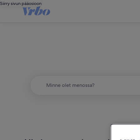
Siirry sivun pääosioon
Koko m
Minne olet menossa?