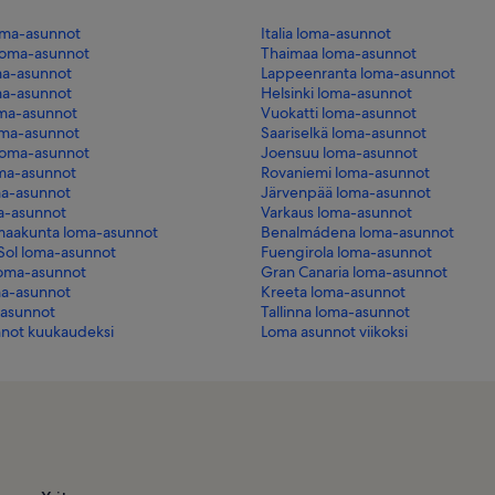
oma-asunnot
Italia loma-asunnot
 loma-asunnot
Thaimaa loma-asunnot
ma-asunnot
Lappeenranta loma-asunnot
ma-asunnot
Helsinki loma-asunnot
ma-asunnot
Vuokatti loma-asunnot
oma-asunnot
Saariselkä loma-asunnot
loma-asunnot
Joensuu loma-asunnot
ma-asunnot
Rovaniemi loma-asunnot
a-asunnot
Järvenpää loma-asunnot
a-asunnot
Varkaus loma-asunnot
maakunta loma-asunnot
Benalmádena loma-asunnot
 Sol loma-asunnot
Fuengirola loma-asunnot
loma-asunnot
Gran Canaria loma-asunnot
a-asunnot
Kreeta loma-asunnot
-asunnot
Tallinna loma-asunnot
not kuukaudeksi
Loma asunnot viikoksi