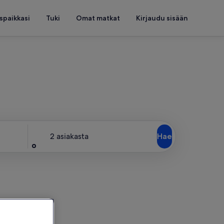
spaikkasi
Tuki
Omat matkat
Kirjaudu sisään
ttöösi
Asiakkaat
2 asiakasta
Hae