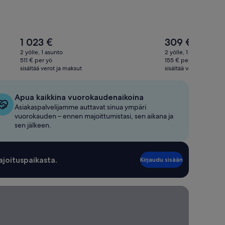
Hinta
Hinta
1 023 €
309 €
on
on
2 yölle, 1 asunto
2 yölle, 1 asunto
1 023 €
309 €
511 € per yö
155 € per yö
sisältää verot ja maksut
sisältää verot ja maksu
Apua kaikkina vuorokaudenaikoina
Asiakaspalvelijamme auttavat sinua ympäri
vuorokauden – ennen majoittumistasi, sen aikana ja
sen jälkeen.
ajoituspaikasta.
Kirjaudu sisään