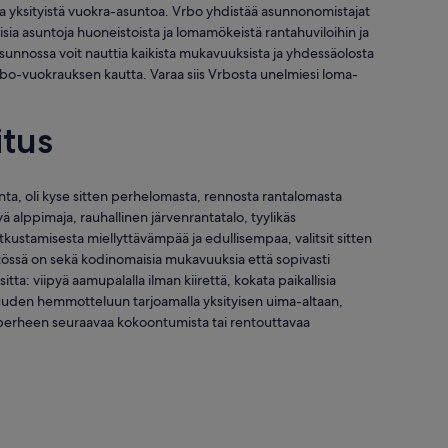
ja yksityistä vuokra-asuntoa. Vrbo yhdistää asunnonomistajat
laisia asuntoja huoneistoista ja lomamökeistä rantahuviloihin ja
asunnossa voit nauttia kaikista mukavuuksista ja yhdessäolosta
 Vrbo-vuokrauksen kautta. Varaa siis Vrbosta unelmiesi loma-
itus
nta, oli kyse sitten perhelomasta, rennosta rantalomasta
 alppimaja, rauhallinen järvenrantatalo, tyylikäs
kustamisesta miellyttävämpää ja edullisempaa, valitsit sitten
ytössä on sekä kodinomaisia mukavuuksia että sopivasti
itta: viipyä aamupalalla ilman kiirettä, kokata paikallisia
uuden hemmotteluun tarjoamalla yksityisen uima-altaan,
, perheen seuraavaa kokoontumista tai rentouttavaa