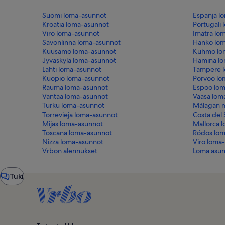
Suomi loma-asunnot
Espanja l
Kroatia loma-asunnot
Portugali
Viro loma-asunnot
Imatra lo
Savonlinna loma-asunnot
Hanko lo
Kuusamo loma-asunnot
Kuhmo lo
Jyväskylä loma-asunnot
Hamina l
Lahti loma-asunnot
Tampere 
Kuopio loma-asunnot
Porvoo lo
Rauma loma-asunnot
Espoo lom
Vantaa loma-asunnot
Vaasa lom
Turku loma-asunnot
Málagan 
Torrevieja loma-asunnot
Costa del
Mijas loma-asunnot
Mallorca 
Toscana loma-asunnot
Ródos lom
Nizza loma-asunnot
Viro loma
Vrbon alennukset
Loma asun
Chatti-
Tuki
ikkuna