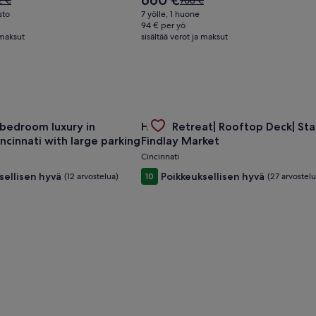
660 €
2 €
768 €
on
oli
sto
7 yölle, 1 huone
660 €
2 €,
768 €,
94 € per yö
 maksut
so
sisältää verot ja maksut
katso
tietoja
lisätietoja
ushinnasta.
perushinnasta.
1-bedroom apt w/ AC in vibrant Westwood Cincinnati tarjouk
oituspaikan Spacious 6-bedroom luxury in charming Cincinnati
Gallery
Tutustu majoituspaikan Huge Retre
bedroom luxury in
Huge Retreat| Rooftop Deck| Sta
Carousel
ncinnati with large parking
Findlay Market
Cincinnati
sellisen hyvä
Poikkeuksellisen hyvä
(12 arvostelua)
10
(27 arvostelu