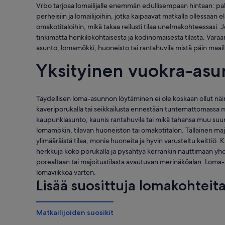
Vrbo tarjoaa lomailijalle enemmän edullisempaan hintaan: pal
perheisiin ja lomailijoihin, jotka kaipaavat matkalla ollessaan 
omakotitaloihin, mikä takaa reilusti tilaa unelmakohteessasi.
tinkimättä henkilökohtaisesta ja kodinomaisesta tilasta. Varaa
asunto, lomamökki, huoneisto tai rantahuvila mistä päin maai
Yksityinen vuokra-asu
Täydellisen loma-asunnon löytäminen ei ole koskaan ollut näi
kaveriporukalla tai seikkailusta ennestään tuntemattomassa ma
kaupunkiasunto, kaunis rantahuvila tai mikä tahansa muu suun
lomamökin, tilavan huoneiston tai omakotitalon. Tällainen ma
ylimääräistä tilaa, monia huoneita ja hyvin varusteltu keittiö. K
herkkuja koko porukalla ja pysähtyä kerrankin nauttimaan y
porealtaan tai majoitustilasta avautuvan merinäköalan. Loma
lomaviikkoa varten.
Lisää suosittuja lomakohteit
Matkailijoiden suosikit