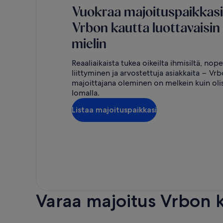
Vuokraa majoituspaikkasi
Vrbon kautta luottavaisin
mielin
Reaaliaikaista tukea oikeilta ihmisiltä, nop
liittyminen ja arvostettuja asiakkaita − Vr
majoittajana oleminen on melkein kuin olis
lomalla.
Listaa majoituspaikkasi
Varaa majoitus Vrbon 