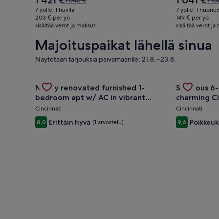
1 421 €
1 041 €
1 543 €
1 18
on
on
oli
oli
7 yölle, 1 huvila
7 yölle, 1 huonei
1 421 €
1 041 €
1 543 €,
1 18
203 € per yö
149 € per yö
sisältää verot ja maksut
katso
sisältää verot ja
kat
lisätietoja
lisä
Majoituspaikat lähellä sinua
perushinnasta.
per
Näytetään tarjouksia päivämäärille: 21.8.−23.8.
Gallery
Tutustu majoituspaikan Newly renovated furnished 
Gallery
Tutustu maj
Newly renovated furnished 1-
Spacious 6-
Carousel
Carousel
bedroom apt w/ AC in vibrant
charming Ci
Westwood Cincinnati
Cincinnati
Cincinnati
Erittäin hyvä
Poikkeuk
8,0
(1 arvostelu)
9,6