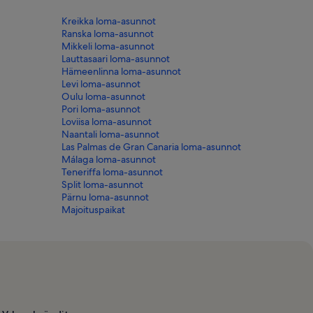
Kreikka loma-asunnot
Ranska loma-asunnot
Mikkeli loma-asunnot
Lauttasaari loma-asunnot
Hämeenlinna loma-asunnot
Levi loma-asunnot
Oulu loma-asunnot
Pori loma-asunnot
Loviisa loma-asunnot
Naantali loma-asunnot
Las Palmas de Gran Canaria loma-asunnot
Málaga loma-asunnot
Teneriffa loma-asunnot
Split loma-asunnot
Pärnu loma-asunnot
Majoituspaikat