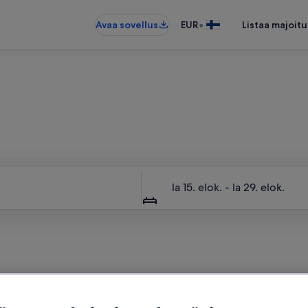
•
Avaa sovellus
EUR
Listaa majoitu
ajoituspaikka vain sinun käy
Päivämäärät
la 15. elok. - la 29. elok.