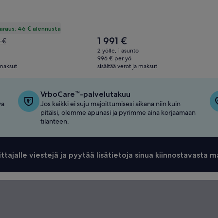
araus: 46 € alennusta
Hinta
1 991 €
a
2 €
on
2 yölle, 1 asunto
1 991 €
 €,
996 € per yö
 maksut
o
sisältää verot ja maksut
ietoja
shinnasta.
VrboCare™-palvelutakuu
va
Jos kaikki ei suju majoittumisesi aikana niin kuin
pitäisi, olemme apunasi ja pyrimme aina korjaamaan
tilanteen.
ittajalle viestejä ja pyytää lisätietoja sinua kiinnostavasta m