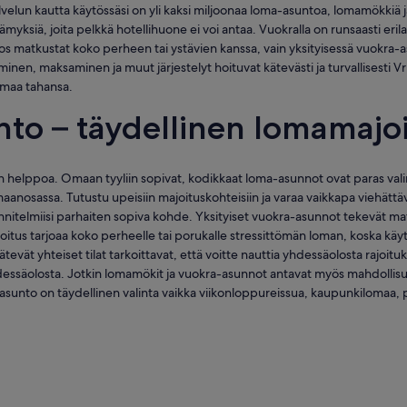
velun kautta käytössäsi on yli kaksi miljoonaa loma-asuntoa, lomamökkiä 
elämyksiä, joita pelkkä hotellihuone ei voi antaa. Vuokralla on runsaasti eri
 Jos matkustat koko perheen tai ystävien kanssa, vain yksityisessä vuokra-
minen, maksaminen ja muut järjestelyt hoituvat kätevästi ja turvallisesti
lmaa tahansa.
nto – täydellinen lomamajo
n helppoa. Omaan tyyliin sopivat, kodikkaat loma-asunnot ovat paras vali
anosassa. Tutustu upeisiin majoituskohteisiin ja varaa vaikkapa viehättävä
nitelmiisi parhaiten sopiva kohde. Yksityiset vuokra-asunnot tekevät mat
joitus tarjoaa koko perheelle tai porukalle stressittömän loman, koska kä
ätevät yhteiset tilat tarkoittavat, että voitte nauttia yhdessäolosta rajoituks
hdessäolosta. Jotkin lomamökit ja vuokra-asunnot antavat myös mahdollis
-asunto on täydellinen valinta vaikka viikonloppureissua, kaupunkilomaa
a