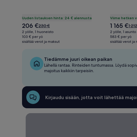
Uuden listauksen hinta: 24 € alennusta
Viime hetken v
Hinta
Hinta
206 €
1 165 €
Hinta
Hint
230 €
1 21
on
on
oli
oli
2 yölle, 1 huoneisto
2 yölle, 1 asunto
206 €
1 165 €
230 €,
1 212
103 € per yö
583 € per yö
sisältää verot ja maksut
katso
sisältää verot ja
kats
lisätietoja
lisät
perushinnasta.
peru
Tiedämme juuri oikean paikan
Lähellä rantaa. Rinteiden tuntumassa. Löydä sopi
majoitus kaikkiin tarpeisiin.
Kirjaudu sisään, jotta voit lähettää majo