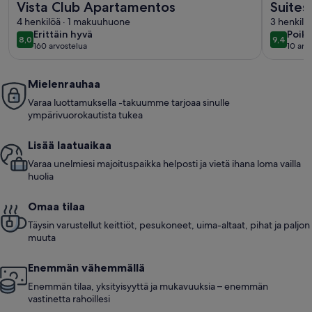
Vista Club Apartamentos
Suites
4 henkilöä · 1 makuuhuone
Renov
3 henkilö
erittäin
poikk
Erittäin hyvä
Poikk
8,0
9,4
8,0 kautta 10
9,4 kaut
160 arvostelua
10 arv
hyvä
hyvä
(160
(10
arvostelua)
arvos
Mielenrauhaa
Varaa luottamuksella -takuumme tarjoaa sinulle
ympärivuorokautista tukea
Lisää laatuaikaa
Varaa unelmiesi majoituspaikka helposti ja vietä ihana loma vailla
huolia
Omaa tilaa
Täysin varustellut keittiöt, pesukoneet, uima-altaat, pihat ja paljon
muuta
Enemmän vähemmällä
Enemmän tilaa, yksityisyyttä ja mukavuuksia – enemmän
vastinetta rahoillesi