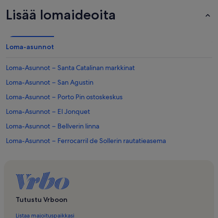
Lisää lomaideoita
Loma-asunnot
Loma-Asunnot − Santa Catalinan markkinat
Loma-Asunnot − San Agustin
Loma-Asunnot − Porto Pin ostoskeskus
Loma-Asunnot − El Jonquet
Loma-Asunnot − Bellverin linna
Loma-Asunnot − Ferrocarril de Sollerin rautatieasema
Loma-Asunnot − Plaza Mayor de Palma
Loma-Asunnot − El Terreno
Loma-Asunnot − Paseo Maritimo
Loma-Asunnot − Genova
Tutustu Vrboon
Loma-Asunnot − Palmanova
Listaa majoituspaikkasi