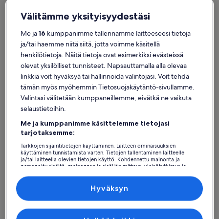
Välitämme yksityisyydestäsi
Me ja
16
kumppanimme tallennamme laitteeseesi tietoja
ja/tai haemme niitä siitä, jotta voimme käsitellä
Calvia
Loma-asunnot lähellä kohdetta s'Hostaletin ranta
henkilötietoja. Näitä tietoja ovat esimerkiksi evästeissä
olevat yksilölliset tunnisteet. Napsauttamalla alla olevaa
Kohteen s'Hostaletin ranta lähettyviltä löytyy yksityisiä loma-
linkkiä voit hyväksyä tai hallinnoida valintojasi. Voit tehdä
asuntoja, jotka voisivat toimia täydellisenä tukikohtana
tämän myös myöhemmin Tietosuojakäytäntö-sivullamme.
lomamatkallasi. Olitpa matkalla sitten ystävien, perheenjäsenien tai
Valintasi välitetään kumppaneillemme, eivätkä ne vaikuta
vaikkapa nelijalkaisen kumppanin kanssa, lomakodeista löytyvät
haluamasi ja tarvitsemasi mukavuudet, kuten ilmastointi ja Wi-Fi.
selaustietoihin.
Mitä sitten ikinä etsitkin, löydät taatusti loma-asunnon, joka täyttää
Me ja kumppanimme käsittelemme tietojasi
kaikkien tarpeet. Valikoimissamme on esim. savuttomia tai
tarjotaksemme:
esteettömiä majapaikkoja.
Tarkkojen sijaintitietojen käyttäminen. Laitteen ominaisuuksien
käyttäminen tunnistamista varten. Tietojen tallentaminen laitteelle
ja/tai laitteella olevien tietojen käyttö. Kohdennettu mainonta ja
Loma-asuntoja ja viikkoalennuksia –
personoitu sisältö, mainonnan ja sisällön mittaus, yleisötutkimus ja
s'Hostaletin ranta
palvelujen kehittäminen.
Kumppanien (toimittajien) luettelo
Näytetään tarjouksia päivämäärille:
13.11.−20.11.
Hyväksyn
Majoituspaikan
Idyllinen talo uima
Majoitu
Uusi Villa
Poikkeuksellisen hyvä
Poikkeu
10
(94 arvostelua)
10
10 kautta 10, Poikkeuksellisen hyvä, (94 arvostelua)
10 kautta 1