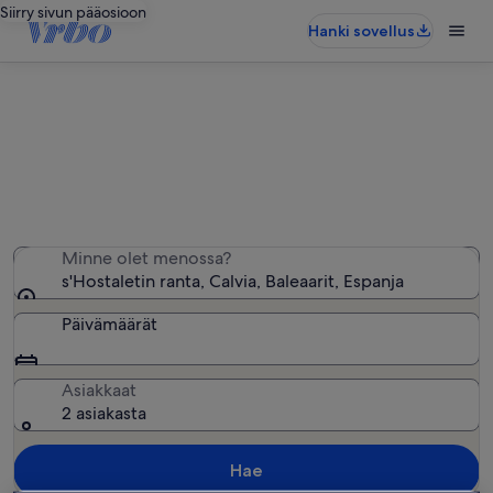
Siirry sivun pääosioon
Hanki sovellus
s'Hostaletin ranta − lähellä olevia
loma-asuntoja
Löysimme 732 loma-asuntoa – anna haluamasi päivät
Minne olet menossa?
s'Hostaletin ranta, Calvia, Baleaarit, Espanja
Päivämäärät
Asiakkaat
2 asiakasta
Hae