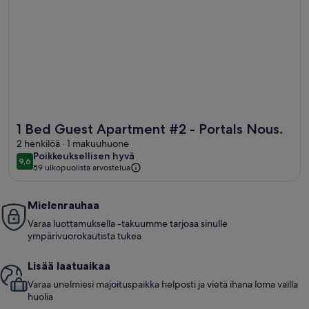
Lisätietoja majoituspaikasta 1 Bed Guest Apartment #2 - Por
1 Bed Guest Apartment #2 - Portals Nous.
2 henkilöä · 1 makuuhuone
poikkeuksellisen
Poikkeuksellisen hyvä
9,6
9,6 kautta 10
59 ulkopuolista arvostelua
hyvä
Mielenrauhaa
Varaa luottamuksella -takuumme tarjoaa sinulle
ympärivuorokautista tukea
Lisää laatuaikaa
Varaa unelmiesi majoituspaikka helposti ja vietä ihana loma vailla
huolia