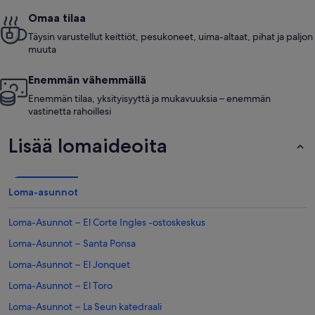
Omaa tilaa
Täysin varustellut keittiöt, pesukoneet, uima-altaat, pihat ja paljon
muuta
Enemmän vähemmällä
Enemmän tilaa, yksityisyyttä ja mukavuuksia – enemmän
vastinetta rahoillesi
Lisää lomaideoita
Loma-asunnot
Loma-Asunnot − El Corte Ingles -ostoskeskus
Loma-Asunnot − Santa Ponsa
Loma-Asunnot − El Jonquet
Loma-Asunnot − El Toro
Loma-Asunnot − La Seun katedraali