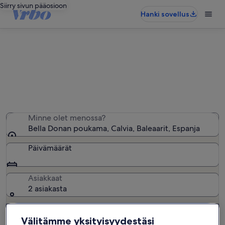
Siirry sivun pääosioon
Hanki sovellus
Bella Donan poukama − lähellä
olevia loma-asuntoja
Löysimme 636 loma-asuntoa – anna haluamasi päivät
Minne olet menossa?
Bella Donan poukama, Calvia, Baleaarit, Espanja
Päivämäärät
Asiakkaat
2 asiakasta
Hae
Välitämme yksityisyydestäsi