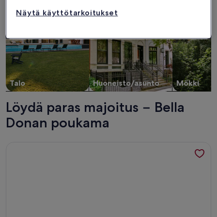
Näytä käyttötarkoitukset
Talo
Huoneisto/asunto
Mökki
Löydä paras majoitus − Bella
Donan poukama
Lisätietoja majoituspaikasta 1 Bed Guest Apartment #2 - Por