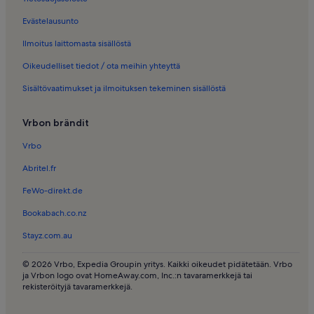
Loma-Asunnot − Son Vida
Evästelausunto
Loma-Asunnot − La Bonanova
Ilmoitus laittomasta sisällöstä
Loma-Asunnot − Paseo Maritimo
Oikeudelliset tiedot / ota meihin yhteyttä
Loma-Asunnot − Genova
Sisältövaatimukset ja ilmoituksen tekeminen sisällöstä
Loma-Asunnot − Playa Santa Ponsa
Loma-Asunnot − Porto Novon ranta
Vrbon brändit
Loma-Asunnot − Can Forteza Rey
Vrbo
Loma-Asunnot − Palmanova
Abritel.fr
Loma-Asunnot − San Agustin
FeWo-direkt.de
Loma-Asunnot − Porto Pin ostoskeskus
Bookabach.co.nz
Mökit – Bella Donan poukama
Stayz.com.au
Rantaloma-Asunnot lähellä kohdetta Punta des Carregadorin ranta
© 2026 Vrbo, Expedia Groupin yritys. Kaikki oikeudet pidätetään. Vrbo
Aamiaismajoitukset – Punta des Carregadorin ranta
ja Vrbon logo ovat HomeAway.com, Inc.:n tavaramerkkejä tai
Huvilat – Baleaarit
rekisteröityjä tavaramerkkejä.
Huoneistot ja asunnot – Baleaarit