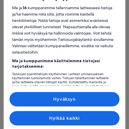
Me ja
16
kumppanimme tallennamme laitteeseesi tietoja
ja/tai haemme niitä siitä, jotta voimme käsitellä
henkilötietoja. Näitä tietoja ovat esimerkiksi evästeissä
olevat yksilölliset tunnisteet. Napsauttamalla alla olevaa
Sol de Mallorca
linkkiä voit hyväksyä tai hallinnoida valintojasi. Voit tehdä
Loma-asunnot lähellä kohdetta Bella Donan poukama
tämän myös myöhemmin Tietosuojakäytäntö-sivullamme.
Valintasi välitetään kumppaneillemme, eivätkä ne vaikuta
Kohteen Bella Donan poukama lähietäisyydeltä löytyy runsaasti
selaustietoihin.
loma-asuntoja, jotka voisivat toimia täydellisenä tukikohtana
lomamatkallasi. Olitpa matkalla sitten ystävien, perheenjäsenien tai
Me ja kumppanimme käsittelemme tietojasi
vaikkapa lemmikkien kanssa, lomakodeista löytyvät parhaat
tarjotaksemme:
mukavuudet lokoisaa lomamatkaa varten, kuten vaikkapa Wi-Fi ja
takka. Mitä tahansa sitten etsitkin, löydät varmasti kaikkien tarpeisiin
Tarkkojen sijaintitietojen käyttäminen. Laitteen ominaisuuksien
käyttäminen tunnistamista varten. Tietojen tallentaminen laitteelle
sopivan loma-asunnon. Valikoimissamme on esim. esteettömiä tai
ja/tai laitteella olevien tietojen käyttö. Kohdennettu mainonta ja
savuttomia majapaikkoja.
personoitu sisältö, mainonnan ja sisällön mittaus, yleisötutkimus ja
palvelujen kehittäminen.
Kumppanien (toimittajien) luettelo
Hyväksyn
Löydä tyyliisi sopivia majoituspaikkoja
Hylkää kaikki
Hae taloja
Hae huoneistoja/asuntoja
hae mökkejä