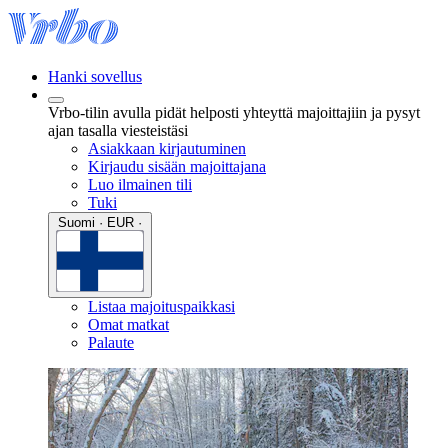
Hanki sovellus
Vrbo-tilin avulla pidät helposti yhteyttä majoittajiin ja pysyt
ajan tasalla viesteistäsi
Asiakkaan kirjautuminen
Kirjaudu sisään majoittajana
Luo ilmainen tili
Tuki
Suomi · EUR ·
Listaa majoituspaikkasi
Omat matkat
Palaute