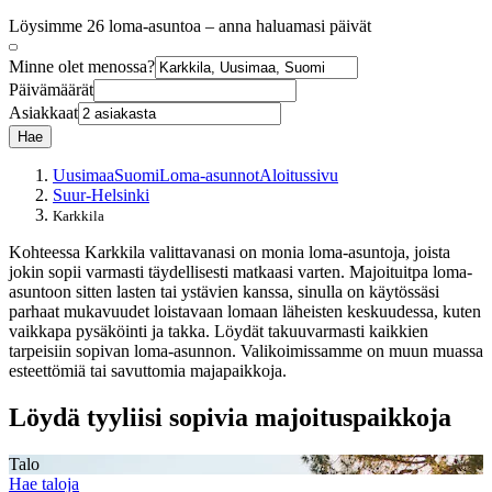
Löysimme 26 loma-asuntoa – anna haluamasi päivät
Minne olet menossa?
Päivämäärät
Asiakkaat
Hae
Uusimaa
Suomi
Loma-asunnot
Aloitussivu
Suur-Helsinki
Karkkila
Kohteessa Karkkila valittavanasi on monia loma-asuntoja, joista
jokin sopii varmasti täydellisesti matkaasi varten. Majoituitpa loma-
asuntoon sitten lasten tai ystävien kanssa, sinulla on käytössäsi
parhaat mukavuudet loistavaan lomaan läheisten keskuudessa, kuten
vaikkapa pysäköinti ja takka. Löydät takuuvarmasti kaikkien
tarpeisiin sopivan loma-asunnon. Valikoimissamme on muun muassa
esteettömiä tai savuttomia majapaikkoja.
Löydä tyyliisi sopivia majoituspaikkoja
Talo
Hae taloja