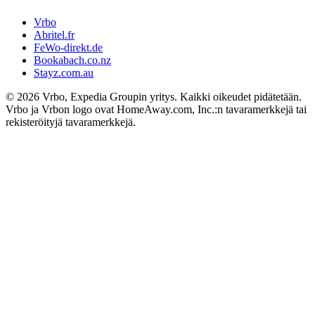
Vrbo
Abritel.fr
FeWo-direkt.de
Bookabach.co.nz
Stayz.com.au
© 2026 Vrbo, Expedia Groupin yritys. Kaikki oikeudet pidätetään.
Vrbo ja Vrbon logo ovat HomeAway.com, Inc.:n tavaramerkkejä tai
rekisteröityjä tavaramerkkejä.