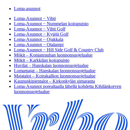
Loma-asunnot
Loma-Asunnot − Vihti
Loma-Asunnot − Nummelan koirapuisto
Loma-Asunnot − Vihti Golf
Loma-Asunnot − Kytäjä Golf
Loma-Asunnot − Ojakkala
Loma-Asunnot − Otalampi
Loma-Asunnot − Hill Side Golf & Country Club
Mökit – Konianrauhan luonnonsuojelualue
Mökit – Karkkilan koirapuisto
Huvilat – Hanskalan luonnonsuojelualue
Lomamajat – Hanskalan luonnonsuojelualue
Majatalot – Koirakallion luonnonsuojelualue
Kaupunkipientalot – Kirkonkylän uimaranta
Loma-Asunnot porealtaalla lähellä kohdetta Kihilänkorven
luonnonsuojelualue