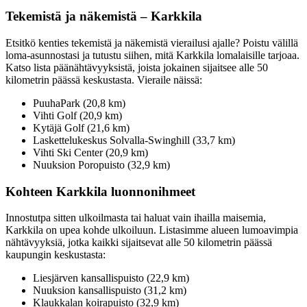
Tekemistä ja näkemistä – Karkkila
Etsitkö kenties tekemistä ja näkemistä vierailusi ajalle? Poistu välillä
loma-asunnostasi ja tutustu siihen, mitä Karkkila lomalaisille tarjoaa.
Katso lista päänähtävyyksistä, joista jokainen sijaitsee alle 50
kilometrin päässä keskustasta. Vieraile näissä:
PuuhaPark (20,8 km)
Vihti Golf (20,9 km)
Kytäjä Golf (21,6 km)
Laskettelukeskus Solvalla-Swinghill (33,7 km)
Vihti Ski Center (20,9 km)
Nuuksion Poropuisto (32,9 km)
Kohteen Karkkila luonnonihmeet
Innostutpa sitten ulkoilmasta tai haluat vain ihailla maisemia,
Karkkila on upea kohde ulkoiluun. Listasimme alueen lumoavimpia
nähtävyyksiä, jotka kaikki sijaitsevat alle 50 kilometrin päässä
kaupungin keskustasta:
Liesjärven kansallispuisto (22,9 km)
Nuuksion kansallispuisto (31,2 km)
Klaukkalan koirapuisto (32,9 km)