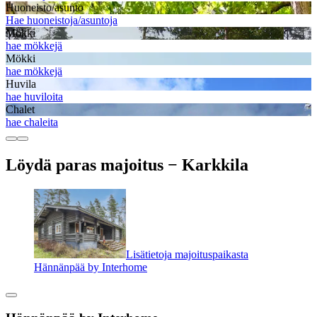
Huoneisto/asunto
Hae huoneistoja/asuntoja
Mökki
hae mökkejä
Mökki
hae mökkejä
Huvila
hae huviloita
Chalet
hae chaleita
Löydä paras majoitus − Karkkila
Lisätietoja majoituspaikasta
Hännänpää by Interhome