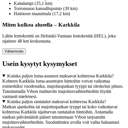
Kaitalampi (35,1 km)
Torronsuon kansallispuisto (39 km)
Haimoon maauimala (17,2 km)
Miten kulkea alueella – Karkkila
Lähin lentokenttä on Helsinki-Vantaan lentokenttä (HEL), joka
sijaitsee 48 km keskustasta.
Vähemmän
Usein kysytyt kysymykset
Kuinka paljon loma-asunnot maksavat kohteessa Karkkila?
Kohteen Karkkila loma-asuntojen hintoihin voivat vaikuttaa
esimerkiksi vuodenaika, majoituspaikan tyyppi tai oleskelun pituus.
Tutustumalla Vrbon mahtaviin majoitusvaihtoehtoihin löydät
varmasti mieleisesi.
Kuinka paljon rantatalot maksavat kohteessa Karkkila?
Matkan ajankohta tai majoituspaikan tyyppi tai koko vaikuttavat
kohteessa Karkkila sijaitsevan rantatalon hintoihin. Antamalla
matkan päivämäärät pääset tutustumaan Vrbon tarjoamiin
majoitusvaihtoehtoihin. Suodattimien avulla voit valita haluamasi
mukavuudet.