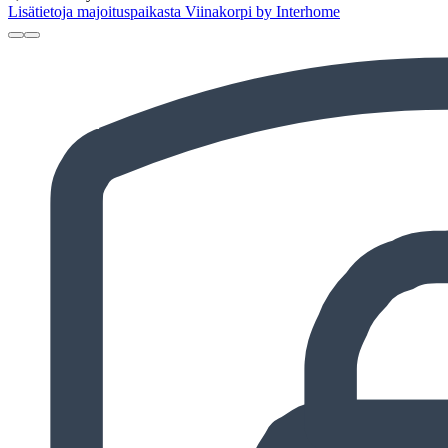
Lisätietoja majoituspaikasta Viinakorpi by Interhome