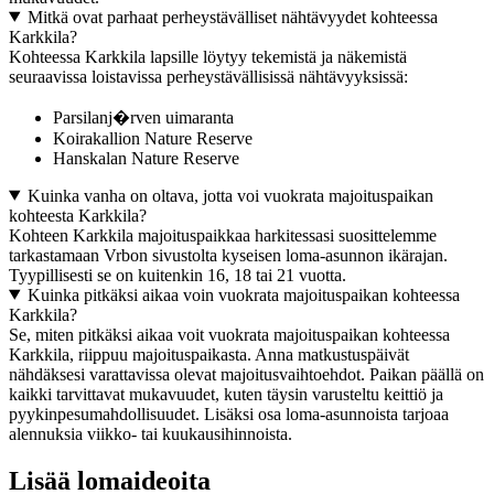
Mitkä ovat parhaat perheystävälliset nähtävyydet kohteessa
Karkkila?
Kohteessa Karkkila lapsille löytyy tekemistä ja näkemistä
seuraavissa loistavissa perheystävällisissä nähtävyyksissä:
Parsilanj�rven uimaranta
Koirakallion Nature Reserve
Hanskalan Nature Reserve
Kuinka vanha on oltava, jotta voi vuokrata majoituspaikan
kohteesta Karkkila?
Kohteen Karkkila majoituspaikkaa harkitessasi suosittelemme
tarkastamaan Vrbon sivustolta kyseisen loma-asunnon ikärajan.
Tyypillisesti se on kuitenkin 16, 18 tai 21 vuotta.
Kuinka pitkäksi aikaa voin vuokrata majoituspaikan kohteessa
Karkkila?
Se, miten pitkäksi aikaa voit vuokrata majoituspaikan kohteessa
Karkkila, riippuu majoituspaikasta. Anna matkustuspäivät
nähdäksesi varattavissa olevat majoitusvaihtoehdot. Paikan päällä on
kaikki tarvittavat mukavuudet, kuten täysin varusteltu keittiö ja
pyykinpesumahdollisuudet. Lisäksi osa loma-asunnoista tarjoaa
alennuksia viikko- tai kuukausihinnoista.
Lisää lomaideoita