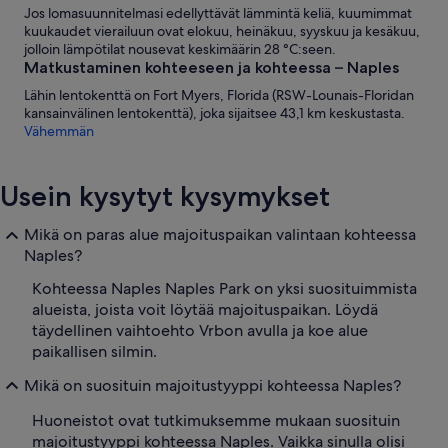
Jos lomasuunnitelmasi edellyttävät lämmintä keliä, kuumimmat
kuukaudet vierailuun ovat elokuu, heinäkuu, syyskuu ja kesäkuu,
jolloin lämpötilat nousevat keskimäärin 28 °C:seen.
Matkustaminen kohteeseen ja kohteessa – Naples
Lähin lentokenttä on Fort Myers, Florida (RSW-Lounais-Floridan
kansainvälinen lentokenttä), joka sijaitsee 43,1 km keskustasta.
Vähemmän
Usein kysytyt kysymykset
Mikä on paras alue majoituspaikan valintaan kohteessa
Naples?
Kohteessa Naples Naples Park on yksi suosituimmista
alueista, joista voit löytää majoituspaikan. Löydä
täydellinen vaihtoehto Vrbon avulla ja koe alue
paikallisen silmin.
Mikä on suosituin majoitustyyppi kohteessa Naples?
Huoneistot ovat tutkimuksemme mukaan suosituin
majoitustyyppi kohteessa Naples. Vaikka sinulla olisi