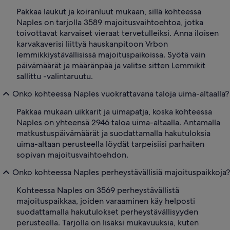
Pakkaa laukut ja koiranluut mukaan, sillä kohteessa
Naples on tarjolla 3589 majoitusvaihtoehtoa, jotka
toivottavat karvaiset vieraat tervetulleiksi. Anna iloisen
karvakaverisi liittyä hauskanpitoon Vrbon
lemmikkiystävällisissä majoituspaikoissa. Syötä vain
päivämäärät ja määränpää ja valitse sitten Lemmikit
sallittu -valintaruutu.
Onko kohteessa Naples vuokrattavana taloja uima-altaalla?
Pakkaa mukaan uikkarit ja uimapatja, koska kohteessa
Naples on yhteensä 2946 taloa uima-altaalla. Antamalla
matkustuspäivämäärät ja suodattamalla hakutuloksia
uima-altaan perusteella löydät tarpeisiisi parhaiten
sopivan majoitusvaihtoehdon.
Onko kohteessa Naples perheystävällisiä majoituspaikkoja?
Kohteessa Naples on 3569 perheystävällistä
majoituspaikkaa, joiden varaaminen käy helposti
suodattamalla hakutulokset perheystävällisyyden
perusteella. Tarjolla on lisäksi mukavuuksia, kuten