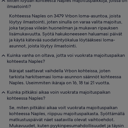
Miten löydän kohteesta Naples majoituspaikkoja, joissa on
ilmastointi?
Kohteessa Naples on 3479 Vrbon loma-asuntoa, joista
löytyy ilmastointi, joten sinulla on varaa valita majoitus,
joka tarjoaa viileän huoneilman ja mukavan ripauksen
lisämukavuutta. Syötä hakukoneeseen haluamasi päivät
ja käytä kätevää suodatintyökalua löytääksesi loma-
asunnot, joista löytyy ilmastointi.
Kuinka vanha on oltava, jotta voi vuokrata majoituspaikan
kohteesta Naples?
Ikärajat saattavat vaihdella Vrbon kohteissa, joten
tarkista harkitsemasi loma-asunnon säännöt kohteessa
Naples. Useimmiten ikäraja on 16, 18 tai 21 vuotta.
Kuinka pitkäksi aikaa voin vuokrata majoituspaikan
kohteessa Naples?
Se, miten pitkäksi aikaa voit vuokrata majoituspaikan
kohteessa Naples, riippuu majoituspaikasta. Syöttämällä
matkustuspäivät näet saatavilla olevat vaihtoehdot.
Mukavuudet, kuten pyykinpesumahdollisuudet ja täysin