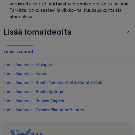
varusteltu keittiö, auttavat viihtymään oleskelusi aikana.
Tarkista, onko saatavilla viikko- tai kuukausikohtaisia
alennuksia.
Lisää lomaideoita
Loma-asunnot
Loma-Asunnot − Eteläpää
Loma-Asunnot − Essex
Loma-Asunnot − Bonita National Golf & Country Club
Loma-Asunnot − Bonita Springs
Loma-Asunnot − Pohjois-Naples
Loma-Asunnot − Classics Plantation Estates
Loma-Asunnot − Villa de Marco Länsi
Loma-Asunnot − Somerset