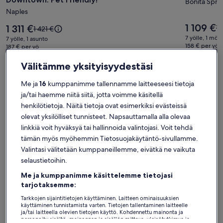
Home:
kuvagall
Bonita Spri
Naples
Walking
Distance
Hinta
1 109 €
Hinta
1 311 €
Hi
1 
Hinta
1 421 €
on
to
on
oli
oli
7 yölle, 1 mökk
7 yölle, 1 asunto
1 109 €
1 311 €
1 
1 421 €,
158 € per yö
Downtown.
187 € per yö
sisältää verot
ka
sisältää verot ja maksut
katso
Pet
li
lisätietoja
Välitämme yksityisyydestäsi
7 % alennus
8 % alennusta
Friendly!
pe
perushinnasta.
kuvagalleria
Me ja
16
kumppanimme tallennamme laitteeseesi tietoja
ja/tai haemme niitä siitä, jotta voimme käsitellä
Löydä tyyliisi sopivia majoituspaikkoja
henkilötietoja. Näitä tietoja ovat esimerkiksi evästeissä
olevat yksilölliset tunnisteet. Napsauttamalla alla olevaa
Hae taloja
Hae huoneistoja/asuntoja
hae mökkejä
linkkiä voit hyväksyä tai hallinnoida valintojasi. Voit tehdä
tämän myös myöhemmin Tietosuojakäytäntö-sivullamme.
Valintasi välitetään kumppaneillemme, eivätkä ne vaikuta
selaustietoihin.
Me ja kumppanimme käsittelemme tietojasi
tarjotaksemme:
Tarkkojen sijaintitietojen käyttäminen. Laitteen ominaisuuksien
käyttäminen tunnistamista varten. Tietojen tallentaminen laitteelle
ja/tai laitteella olevien tietojen käyttö. Kohdennettu mainonta ja
personoitu sisältö, mainonnan ja sisällön mittaus, yleisötutkimus ja
Talo
Huoneisto/asunto
Mökki