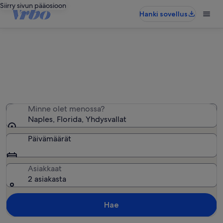
Siirry sivun pääosioon
Hanki sovellus
Naples: Loma-asunnot
Löysimme 6 718 loma-asuntoa – anna haluamasi päivät
Minne olet menossa?
Naples, Florida, Yhdysvallat
Päivämäärät
Asiakkaat
2 asiakasta
Hae