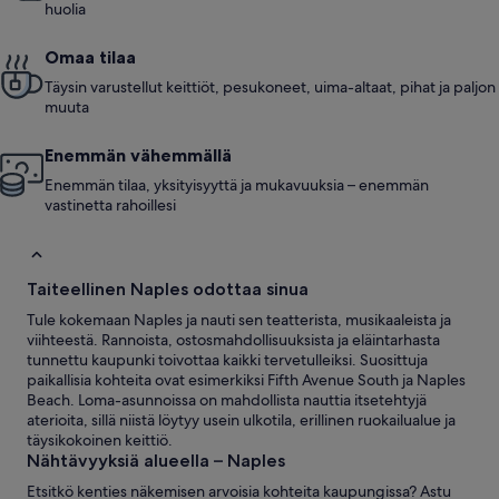
huolia
Omaa tilaa
Täysin varustellut keittiöt, pesukoneet, uima-altaat, pihat ja paljon
muuta
Enemmän vähemmällä
Enemmän tilaa, yksityisyyttä ja mukavuuksia – enemmän
vastinetta rahoillesi
Taiteellinen Naples odottaa sinua
Tule kokemaan Naples ja nauti sen teatterista, musikaaleista ja
viihteestä. Rannoista, ostosmahdollisuuksista ja eläintarhasta
tunnettu kaupunki toivottaa kaikki tervetulleiksi. Suosittuja
paikallisia kohteita ovat esimerkiksi Fifth Avenue South ja Naples
Beach. Loma-asunnoissa on mahdollista nauttia itsetehtyjä
aterioita, sillä niistä löytyy usein ulkotila, erillinen ruokailualue ja
täysikokoinen keittiö.
Nähtävyyksiä alueella – Naples
Etsitkö kenties näkemisen arvoisia kohteita kaupungissa? Astu