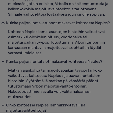
mielessäsi jotain erilaista, Vrbolla on kaikenmuotoisia ja
kaikenkokoisia majoitusvaihtoehtoja tarjottavana.
Silmäile vaihtoehtoja löytääksesi juuri sinulle sopivan.
Kuinka paljon loma-asunnot maksavat kohteessa Naples?
Kohteen Naples loma-asuntojen hintoihin vaikuttavat
esimerkiksi oleskelun pituus, vuodenaika tai
majoituspaikan tyyppi. Tutustumalla Vrbon tarjoamiin
kerrassaan mahtaviin majoitusvaihtoehtoihin löydät
varmasti mieleisesi.
Kuinka paljon rantatalot maksavat kohteessa Naples?
Matkan ajankohta tai majoituspaikan tyyppi tai koko
vaikuttavat kohteessa Naples sijaitsevan rantatalon
hintoihin. Syöttämällä matkan päivämäärät pääset
tutustumaan Vrbon majoitusvaihtoehtoihin.
Hakusuodattimien avulla voit valita haluamasi
mukavuudet.
Onko kohteessa Naples lemmikkiystävällisiä
majoitusvaihtoehtoja?