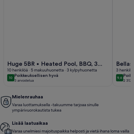
Lisätietoja majoituspaikasta Huge 5BR • Heated Pool, BBQ, 
Lisätietoj
Huge 5BR • Heated Pool, BBQ, 3
Bellas
Suites • Nr Beaches,Pets OK
10 henkilöä · 5 makuuhuonetta · 3 kylpyhuonetta
3 henkilö
poikkeuksellisen
poikk
Poikkeuksellisen hyvä
Poikk
10
9,6
10 kautta 10
9,6 kaut
3 arvostelua
2 312 
hyvä
hyvä
(3
(2 31
arvostelua)
arvos
Mielenrauhaa
Varaa luottamuksella -takuumme tarjoaa sinulle
ympärivuorokautista tukea
Lisää laatuaikaa
Varaa unelmiesi majoituspaikka helposti ja vietä ihana loma vailla