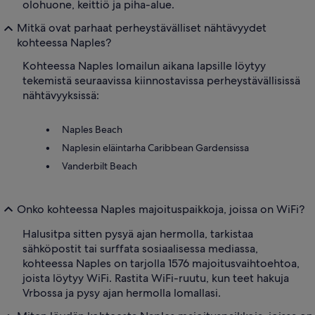
olohuone, keittiö ja piha-alue.
Mitkä ovat parhaat perheystävälliset nähtävyydet
kohteessa Naples?
Kohteessa Naples lomailun aikana lapsille löytyy
tekemistä seuraavissa kiinnostavissa perheystävällisissä
nähtävyyksissä:
Naples Beach
Naplesin eläintarha Caribbean Gardensissa
Vanderbilt Beach
Onko kohteessa Naples majoituspaikkoja, joissa on WiFi?
Halusitpa sitten pysyä ajan hermolla, tarkistaa
sähköpostit tai surffata sosiaalisessa mediassa,
kohteessa Naples on tarjolla 1576 majoitusvaihtoehtoa,
joista löytyy WiFi. Rastita WiFi-ruutu, kun teet hakuja
Vrbossa ja pysy ajan hermolla lomallasi.