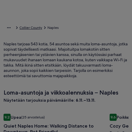
Collier County
Naples
Naples tarjoaa 543 kotia, 54 asuntoa sekä muita loma-asuntoja, jotka
sopivat täydellisesti matkaasi. Majoituitpa lomakotiin sitten
perheenjäsenien tai ystävien kanssa, sinulla on käytössäsi parhaat
mukavuudet ihanaan lomaan kaukana kotoa, kuten vaikkapa Wi-Fi ja
takka. Mitä ikinä sitten etsitkään, löydät takuuvarmasti loma-
asunnon, joka sopii kaikkien tarpeisiin. Tarjolla on esimerkiksi
esteettömiä tai savuttomia majapaikkoja.
Loma-asuntoja ja viikkoalennuksia – Naples
Näytetään tarjouksia päivämäärille:
6.11.−13.11.
Majoituspaikan
Quiet Naples Home: Walking Distance to Downtown. Pet Fri
Majoitu
Cozy Geta
Upea
Poikkeu
9,2
(25 arvostelua)
9,6
Quiet
Cozy
9,2 kautta 10, Upea, (25 arvostelua)
9,6 kautta 
Quiet Naples Home: Walking Distance to
Cozy Get
Naples
Getaway
Downtown. Pet Friendly!