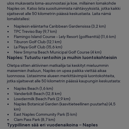
ulos mukavasta loma-asunnostasi ja koe, millainen lomakohde
Naples on. Katso lista suosituimmista nähtävyyksistä, jotka kaikki
sijaitsevat alle 50 kilometrin päässä keskustasta. Laita nämä
lomalistallesi:
Naplesin eläintarha Caribbean Gardensissa (3,2 km)
TPC Treviso Bay (9,7 km)
Flamingo Island Course - Lely Resort (golfkenttä) (11,6 km)
Tiburon Golf Club (12,1 km)
La Playa Golf Club (15,6 km)
New Smyrna Beach Municipal Golf Course (4 km)
Naples: Tutustu rantoihin ja muihin luontokohteisiin
Oletpa sitten aktiivinen matkailija tai keskityt mieluummin
maisemien ihailuun, Naples on upea paikka viettää aikaa
luonnossa. Listasimme alueen merkittävimpiä luontokohteita,
jotka sijaitsevat alle 50 kilometrin päässä kaupungin keskustasta:
Naples Beach (1,6 km)
Vanderbilt Beach (12,8 km)
Lowdermilk Beach Park (2,9 km)
Naples Botanical Garden (kasvitieteellinen puutarha) (4,5
km)
East Naples Community Park (5 km)
Clam Pass Park (8,7 km)
Tyypillinen sää eri vuodenaikoina – Naples